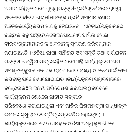
ଅମାତ କହିଥିଲେ ଯେ ମୁଖ୍ୟମନ୍ତ୍ରୀଙ୍କଦିଗ୍ଦର୍ଶନରେ ରାଜ୍ୟ
ସରକାର ବୀରସଂଗ୍ରାମୀମାନଙ୍କ ପ୍ରତି ସମ୍ମାନ ଜଣାଇ
ଅନେକକାର୍ଯ୍ୟକ୍ରମ ହାତକୁ ନେଇଛନ୍ତି । ଏହିକାର୍ଯ୍ୟକ୍ରମରେ
ରାଜ୍ୟର ସବୁ ପଞ୍ଚାୟତରେଜନସାଧାରଣ ସାମିଲ ହୋଇ
ବୀରସଂଗ୍ରାମୀମାନଙ୍କ ଅବଦାନକୁ ସ୍ମରଣ କରିସମ୍ମାନ
ଜଣାଇଛନ୍ତି । ଓଡିଆ ଭାଷା, ସାହିତ୍ୟ ଓସଂସ୍କୃତି ତଥା ପର୍ଯ୍ୟଟନ
ମନ୍ତ୍ରୀ ଅଶ୍ୱିନୀ ପାତ୍ରକହିଲେ ଯେ ଏହି କାର୍ଯ୍ୟକ୍ରମ ଆମ
ସମସ୍ତଙ୍କୁଏକ ମନ ଏକ ପ୍ରାଣ ହୋଇ ରାଜ୍ୟ ଓ ଦେଶପାଇଁ କାମ
କରିବାକୁ ପ୍ରେରଣାଯୋଗାଇବ ।କାର୍ଯ୍ୟକ୍ରମ ପ୍ରାରମ୍ଭରେ
ବନେ୍ଦଉକôଳ ଜନନୀ ପରିବେଷଣ କରାଯାଇଥିବାବେଳେ
କାର୍ଯ୍ୟକ୍ରମ ଶେଷରେ ଜାତୀୟ ସଙ୍ଗୀତ
ପରିବେଷଣ କରାଯାଇଥିଲା ଏବଂ ଜାତିର ପିତାମହାତ୍ମା ଗାନ୍ଧୀଙ୍କ
ଉପରେ କ୍ଷୁଦ୍ର ଚଳଚ୍ଚିତ୍ରପ୍ରଦର୍ଶିତ ହୋଇଥିଲା ।
କାର୍ଯ୍ୟକ୍ରମରେ ୫ଟି ତଥାନବୀନ ଓଡିଶା ଅଧ୍ୟକ୍ଷ ଭି.କେ.