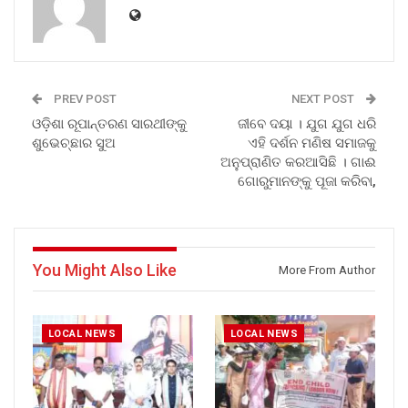
PREV POST
NEXT POST
ଓଡ଼ିଶା ରୂପାନ୍ତରଣ ସାରଥୀଙ୍କୁ
ଜୀବେ ଦୟା । ଯୁଗ ଯୁଗ ଧରି
ଶୁଭେଚ୍ଛାର ସୁଅ
ଏହି ଦର୍ଶନ ମଣିଷ ସମାଜକୁ
ଅନୁପ୍ରାଣିତ କରଆସିଛି । ଗାଈ
ଗୋରୁମାନଙ୍କୁ ପୂଜା କରିବା,
You Might Also Like
More From Author
LOCAL NEWS
LOCAL NEWS