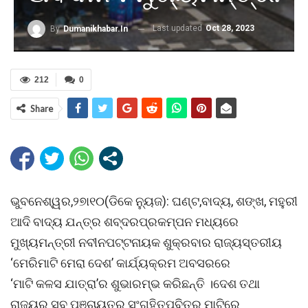
Last updated
Oct 28, 2023
By
Dumanikhabar.in
212
0
Share
ଭୁବନେଶ୍ୱର,୨୭ା୧୦(ଡିକେ ନୁ୍ୟଜ): ଘଣ୍ଟ,ବାଦ୍ୟ, ଶଙ୍ଖ, ମହୁରୀ
ଆଦି ବାଦ୍ୟ ଯନ୍ତ୍ର ଶବ୍ଦରପ୍ରକମ୍ପନ ମଧ୍ୟରେ
ମୁଖ୍ୟମନ୍ତ୍ରୀ ନବୀନପଟ୍ଟନାୟକ ଶୁକ୍ରବାର ରାଜ୍ୟସ୍ତରୀୟ
‘ମେରିମାଟି ମେରା ଦେଶ’ କାର୍ଯ୍ୟକ୍ରମ ଅବସରରେ
‘ମାଟି କଳସ ଯାତ୍ରା’ର ଶୁଭାରମ୍ଭ କରିଛନ୍ତି ।ଦେଶ ତଥା
ରାଜ୍ୟର ସବୁ ପଞ୍ଚାୟତରୁ ସଂଗୃହିତପବିତ୍ର ମାଟିରେ