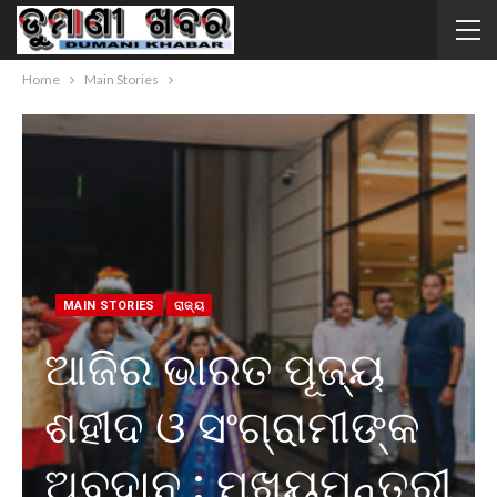
Home
Main Stories
MAIN STORIES
ରାଜ୍ୟ
ଆଜିର ଭାରତ ପୂଜ୍ୟ
ଶହୀଦ ଓ ସଂଗ୍ରାମୀଙ୍କ
ଅବଦାନ : ମୁଖ୍ୟମନ୍ତ୍ରୀ