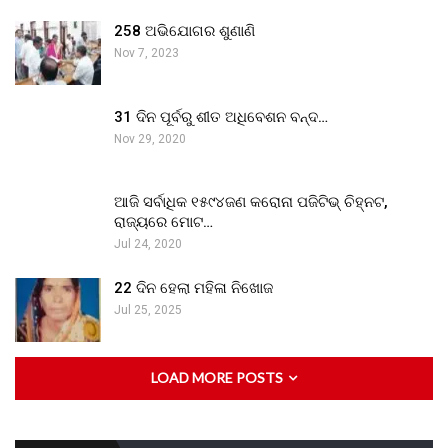
258 ଅଭିଯୋଗର ଶୁଣାଣି
Nov 7, 2023
31 ଦିନ ପୂର୍ବରୁ ଶୀତ ଅଧିବେଶନ ବନ୍ଦ…
Nov 29, 2020
ଆଜି ସର୍ବାଧିକ ୧୫୯୪ଜଣ କରୋନା ପଜିଟିଭ୍ ଚିହ୍ନଟ,
ରାଜ୍ୟରେ ମୋଟ…
Jul 24, 2020
22 ଦିନ ହେଲା ମହିଳା ନିଖୋଜ
Jul 25, 2025
LOAD MORE POSTS