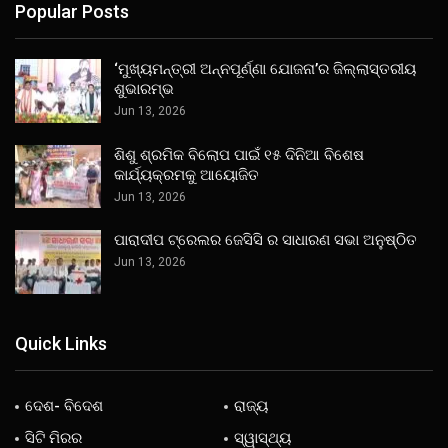
Popular Posts
‘ମୁଖ୍ୟମନ୍ତ୍ରୀ ଅନ୍ନପୂର୍ଣ୍ଣା ଯୋଜନା’ର ଜିଲ୍ଲାସ୍ତରୀୟ
ଶୁଭାରମ୍ଭ
Jun 13, 2026
ଶିଶୁ ଶ୍ରମିକ ବିଲୋପ ପାଇଁ ୧୫ ଦିନିଆ ବିଶେଷ
କାର୍ଯ୍ୟକ୍ରମକୁ ଆୟୋଜିତ
Jun 13, 2026
ପାରାଦୀପ ଟ୍ରେଲର ଜେସିସି ର ସାଧାରଣ ସଭା ଅନୁଷ୍ଠିତ
Jun 13, 2026
Quick Links
ଦେଶ- ବିଦେଶ
ରାଜ୍ୟ
ସିଟି ମିରର
ସ୍ୱାସ୍ଥ୍ୟ