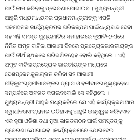
ପାଇଁ କାମ କରିବାକୁ ପ୍ରେରଣାଯୋଗାଇବ । ମୁଖ୍ୟମନ୍ତ୍ରୀ
ଆହୁରି ମଧ୍ୟମାନ୍ୟବର ପ୍ରଧାନମନ୍ତ୍ରୀଙ୍କୁ ଏପରି
ଏକମହତର କାର୍ଯ୍ୟକ୍ରମର ପରିକଳ୍ପନା ପାଇଁଧନ୍ୟବାଦ ଦେବା
ସହ ଏହି ସମସ୍ତ ପୁଣ୍ୟମାଟିର ସମାହାରରେ ନୂଆଦିଲ୍ଲୀରେ
ନିର୍ମିତ ଅମୃତ ବାଟିକା ଆଗାମୀ ଦିନରେ ପ୍ରତ୍ୟେକଭାରତୀୟଙ୍କ
ପାଇଁ ତୀର୍ଥ ସ୍ଥଳରେ ପରିଗଣିତହେବ ବୋଲି କହିଥିଲେ । ଏହି
ଅମୃତ ବାଟିକାପ୍ରତ୍ୟେକ ଭାରତୀୟଙ୍କ ମଧ୍ୟରେ
ଦେଶପ୍ରେମକୁଜାଗ୍ରତ କରିବା ସହ ଆଗାମୀ
ପୀଢିକୁସଂଗ୍ରାମୀମାନଙ୍କର ତ୍ୟାଗ ଓ ବଳୀଦାନରମୂଲ୍ୟବୋଧ
ସମ୍ପର୍କରେ ଅବଗତ କରାଇବବୋଲି ସେ କହିଥିଲେ ।
ମୁଖ୍ୟମନ୍ତ୍ରୀ ଆହୁରି ମଧ୍ୟକହିଲେ ଯେ ଏହି କାର୍ଯ୍ୟକ୍ରମ ଆମ
ସ୍ୱାଧୀନତାସଂଗ୍ରାମର ଇତିହାସକୁ ଆହୁରି ଉଜ୍ଜ୍ୱଳ କରିବଏବଂ
ଏକ ନୂଆ ଓଡିଶା ତଥା ନୂଆ ଭାରତଗଠନ ପାଇଁ ସମସ୍ତଙ୍କୁ
ପ୍ରେରଣା ଯୋଗାଇବ ।କାର୍ଯ୍ୟକ୍ରମରେ ଯୋଗଦେଇ
ରାଜ୍ୟପଞ୍ଚାୟତିରାଜ, ସୂଚନା ଲୋକ ସମ୍ପର୍କ ମନ୍ତ୍ରୀପ୍ରଦୀପ