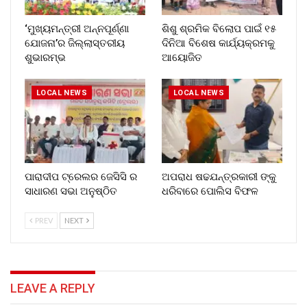
‘ମୁଖ୍ୟମନ୍ତ୍ରୀ ଅନ୍ନପୂର୍ଣ୍ଣା
ଶିଶୁ ଶ୍ରମିକ ବିଲୋପ ପାଇଁ ୧୫
ଯୋଜନା’ର ଜିଲ୍ଲାସ୍ତରୀୟ
ଦିନିଆ ବିଶେଷ କାର୍ଯ୍ୟକ୍ରମକୁ
ଶୁଭାରମ୍ଭ
ଆୟୋଜିତ
LOCAL NEWS
LOCAL NEWS
ପାରାଦୀପ ଟ୍ରେଲର ଜେସିସି ର
ଅପରାଧ ଷଢଯନ୍ତ୍ରକାରୀ ଙ୍କୁ
ସାଧାରଣ ସଭା ଅନୁଷ୍ଠିତ
ଧରିବାରେ ପୋଲିସ ବିଫଳ
PREV
NEXT
LEAVE A REPLY