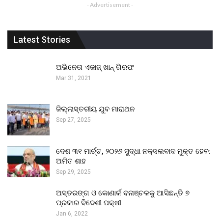
- Advertisement -
Latest Stories
ଅଭିନେତା ଏଜାଜ୍ ଖାନ୍ ଗିରଫ
Mar 31, 2021
ଜିଲ୍ଲାସ୍ତରୀୟ ଯୁବ ମାରାଥନ
Sep 27, 2025
ଦେଶ ୩୧ ମାର୍ଚ୍ଚ, ୨୦୨୬ ସୁଦ୍ଧା ନକ୍ସଲବାଦ ମୁକ୍ତ ହେବ:
ଅମିତ ଶାହ
Sep 29, 2025
ଅସ୍ତରଙ୍ଗ ଓ କୋଣାର୍କ ବନାଞ୍ଚଳକୁ ଆସିଛନ୍ତି ୭
ପ୍ରକାର ବିଦେଶୀ ପକ୍ଷୀ
Jan 6, 2022