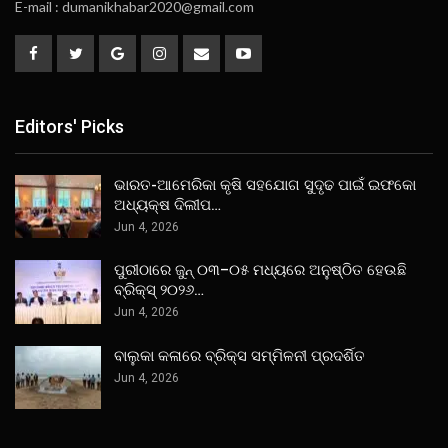
E-mail : dumanikhabar2020@gmail.com
Editors' Picks
ଭାରତ-ଆମେରିକା କୃଷି ସହଯୋଗ ସୁଦୃଢ ପାଇଁ ଇଫକୋ
ଅଧ୍ୟକ୍ଷ ଦିଲୀପ…
Jun 4, 2026
ପୁରୀଠାରେ ଜୁନ୍ ୦୩–୦୫ ମଧ୍ୟରେ ଅନୁଷ୍ଠିତ ହେଉଛି
ବ୍ରିକ୍ସ୍ ୨୦୨୬…
Jun 4, 2026
ବାଲୁକା କଳାରେ ବ୍ରିକ୍ସ ସମ୍ମିଳନୀ ପ୍ରଦର୍ଶିତ
Jun 4, 2026