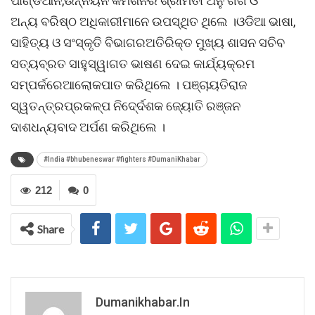
ପାଣ୍ଡିଆନ,ଉନ୍ନୟନ କମିଶନର ଶ୍ରୀମତୀ ଅନୁ ଗର୍ଗ ଓ
ଅନ୍ୟ ବରିଷ୍ଠ ଅଧିକାରୀମାନେ ଉପସ୍ଥିତ ଥିଲେ ।ଓଡିଆ ଭାଷା,
ସାହିତ୍ୟ ଓ ସଂସ୍କୃତି ବିଭାଗରଅତିରିକ୍ତ ମୁଖ୍ୟ ଶାସନ ସଚିବ
ସତ୍ୟବ୍ରତ ସାହୁସ୍ୱାଗତ ଭାଷଣ ଦେଇ କାର୍ଯ୍ୟକ୍ରମ
ସମ୍ପର୍କରେଆଲୋକପାତ କରିଥିଲେ । ପଞ୍ଚାୟତିରାଜ
ସ୍ୱତନ୍ତ୍ରପ୍ରକଳ୍ପ ନିଦେ୍ର୍ଦଶକ ଜ୍ୟୋତି ରଞ୍ଜନ
ଦାଶଧନ୍ୟବାଦ ଅର୍ପଣ କରିଥିଲେ ।
#India #bhubeneswar #fighters #DumaniKhabar
212
0
Share
Dumanikhabar.in