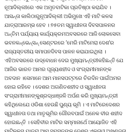
ନୂଆଦିଲ୍ଲୀରେ ଏକ ଅମୃତବାଟିକା ପ୍ରତିଷ୍ଠା କରାଯିବ ।
ଆସନ୍ତା କାଲିଠାରୁନୂଆଦିଲ୍ଲୀ ଅଭିମୁଖେ ଏହି ମାଟି କଳସ
ଯାତ୍ରାଆରମ୍ଭ ହେବ । ୭୫ତମ ସ୍ୱାଧୀନତା ଦିବସପାଳନର
ଅନ୍ତିମ ପର୍ଯ୍ୟାୟ କାର୍ଯ୍ୟକ୍ରମଅବସରରେ ଆଜି ଲୋକସେବା
ଭବନକନ୍ଭେନ୍ସନ୍ ସେଣ୍ଟରରେ ‘ମେରି ମାଟିମେରା ଦେଶ’ର
ରାଜ୍ୟସ୍ତରୀୟ ସମାପନଦିବସ ପାଳନ କରାଯାଇଥିଲା ।
ଏହିଅବସରରେ ଉଦ୍ବୋଧନ ଦେଇ ମୁଖ୍ୟମନ୍ତ୍ରୀକହିଛନ୍ତି ଯେ
ଆଜିର ଭାରତ ଆମର ପୂଜ୍ୟଶହୀଦ ଓ ସଂଗ୍ରାମୀମାନଙ୍କ
ଅବଦାନ ।ସେମାନେ ଆମ ମାନସପଟ୍ଟରେ ଚିରଦିନ ପାଇଁଅମର
ହୋଇ ରହିବେ । ଦେଶର ଅଗଣିତଶହୀଦ ଓ ସ୍ୱାଧୀନତା
ସଂଗ୍ରାମୀମାନଙ୍କୁଶ୍ରଦ୍ଧାଞ୍ଜଳି ଅର୍ପଣ କରି ମୁଖ୍ୟମନ୍ତ୍ରୀ
କହିଥିଲେଯେ ଓଡିଶା ହେଉଛି ପୁଣ୍ୟ ଭୂମି । ଏ ମାଟିରେଦେଶର
ସ୍ୱାଧୀନତା ତଥା ମାତୃଭୂମିର ଗୌରବପାଇଁ ଅନେକ ବୀର ଶହୀଦ
ହୋଇଛନ୍ତି । ସେହିବୀର ମାଟିର ସମ୍ମାନାର୍ଥେ ଆୟୋଜିତ ଏହି
ମାଟିକଳସ ଯାତ୍ରା ଆମ ସମସ୍ତଙ୍କୁ ଦେଶର ଏକତାଓ ଅଖଣ୍ଡତା