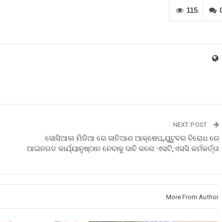
115
NEXT POST
ସୋସିଆଲ ମିଡିଆ ରେ ଜାତିଆଣ ଆକ୍ଷେପ,ୟୁଟୁବର ବିରୋଧ ରେ
ଆଇନଗତ କାର୍ଯ୍ୟାନୁଷ୍ଠାନ ନେବାକୁ ଦାବି କଲେ ଏସଟି,ଏସସି କର୍ମକର୍ତ୍ତା
More From Author