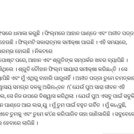
୍ସ ଅଫିସରେ ଧମାକା କରୁଛି । ଫିଲ୍ମରେ ଆହାନ ପାଣ୍ଡେ ଏବଂ ଅନୀତ ପଡ୍ଡ
 ହେଉଛି । ଫିଲ୍ମଟି ସକାରାତ୍ମକ ସମୀକ୍ଷା ପାଇଛି । ଏହି ସମୟରେ,
ଆରମ୍ଭ ହୋଇଛି । ନିକଟରେ
ି ପୋଷ୍ଟ ପରେ, ଆହାନ ଏବଂ ଶ୍ରୁତିଙ୍କ ସମ୍ପର୍କର ଖବର ବ୍ୟାପିଛି ।
ିଲେ । ଶ୍ରୁତି ଚୌହାନ ଫିଲ୍ମ ସାୟାରା ସମୀକ୍ଷା କରିଛନ୍ତି । ସେ
ପିଛି ଏବଂ ମୁଁ ଏଥିରୁ ବାହାରି ପାରୁନାହିଁ । ଅନୀତ ପଡ୍ଡା ତୁମେ ଚମତ୍କା
ଶ୍ୱାସୟ ସମଗ୍ର ଦଳକୁ ଅଭିନନ୍ଦନ ।\’ ଯେଉଁ ପୁଅ ସାରା ଜୀବନ ଏହି
, ସେ ନିଜ ଉପରେ ବିଶ୍ୱାସ କରିଥିଲା । ଯେଉଁ ପୁଅ ଏସବୁ ପାଇଁ ସବୁକି
ଣ୍ଡେ ଆଇ ଲଭ୍ ୟୁ । ମୁଁ ତୁମ ପାଇଁ ବହୁତ ଗର୍ବିତ । ମୁଁ କାନ୍ଦୁଛି,
 ଏବେ ତୁମକୁ ଏବଂ ତୁମେ କ\’ଣ କରିପାରିବ ତାହା ଜାଣିସାରିଛି । ସବୁବେଳ
ହେବାରେ ଲାଗିଛି ।