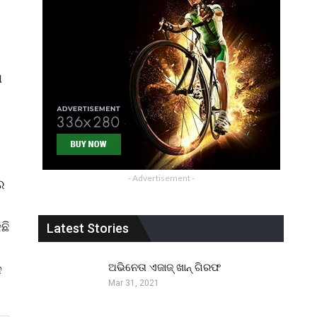
ା
- Advertisement -
ର
ଛି
Latest Stories
ଅଭିନେତା ଏଜାଜ୍ ଖାନ୍ ଗିରଫ
େ
Mar 31, 2021