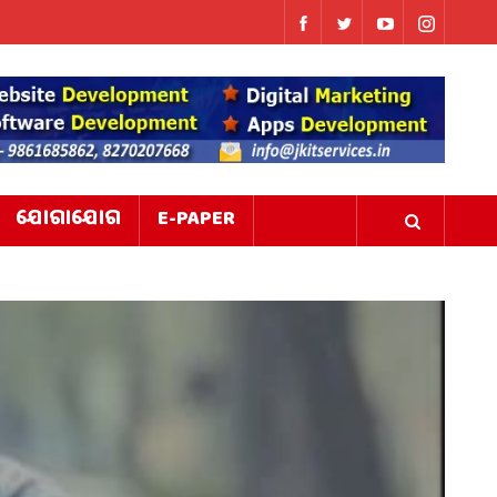
ଯୋଗାଯୋଗ
E-PAPER