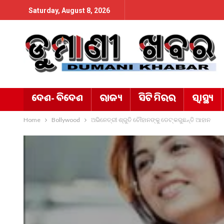
Saturday, August 8, 2026
ଦେଶ- ବିଦେଶ
ରାଜ୍ୟ
ସିଟି ମିରର
ସ୍ୱାସ୍ଥ୍ୟ
Home
Bollywood
ଅଭିନେତ୍ରୀ ଶ୍ରୁତି ଚୌହାନଙ୍କୁ ଡେଟ୍ କରୁଛନ୍ତି ଆହାନ