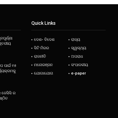
Quick Links
ନପୂର୍ଣ୍ଣା
ଦେଶ- ବିଦେଶ
ରାଜ୍ୟ
ସ୍ତରୀୟ
ସିଟି ମିରର
ସ୍ୱାସ୍ଥ୍ୟ
ରାଜନୀତି
ଅପରାଧ
ମନୋରଞ୍ଜନ
ସଂପାଦକୀୟ
ୋପ ପାଇଁ ୧୫
୍ଯ୍ୟକ୍ରମକୁ
ଯୋଗାଯୋଗ
e-paper
 ଜେସିସି ର
ଷ୍ଠିତ