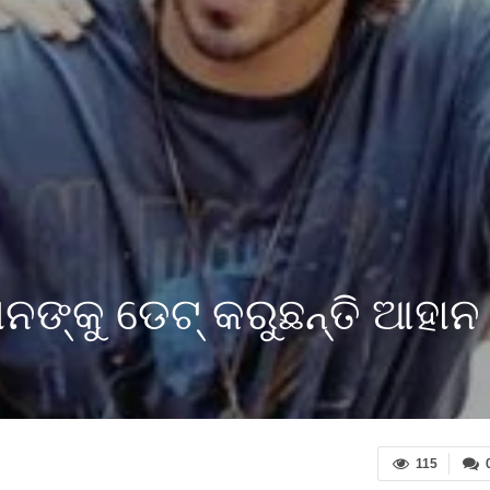
ାନଙ୍କୁ ଡେଟ୍ କରୁଛନ୍ତି ଆହାନ
115