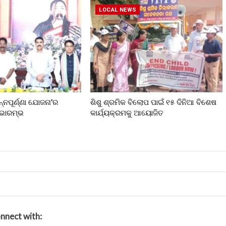
LOCAL NEWS
ନ୍ନପୂର୍ଣ୍ଣା ଯୋଜନା’ର
ଶିଶୁ ଶ୍ରମିକ ବିଲୋପ ପାଇଁ ୧୫ ଦିନିଆ ବିଶେଷ
ୁଭାରମ୍ଭ
କାର୍ଯ୍ୟକ୍ରମକୁ ଆୟୋଜିତ
nnect with: