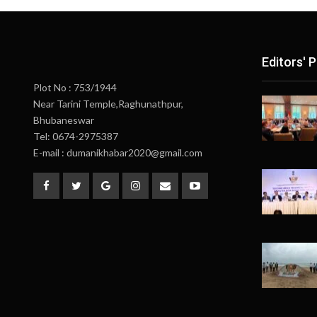
Editors' P
Plot No : 753/1944
Near Tarini Temple,Raghunathpur,
Bhubaneswar
Tel: 0674-2975387
E-mail : dumanikhabar2020@gmail.com