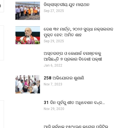
ଜିଲ୍ଲାସ୍ତରୀୟ ଯୁବ ମାରାଥନ
0
Sep 27, 2025
ଦେଶ ୩୧ ମାର୍ଚ୍ଚ, ୨୦୨୬ ସୁଦ୍ଧା ନକ୍ସଲବାଦ
ମୁକ୍ତ ହେବ: ଅମିତ ଶାହ
Sep 29, 2025
ଅସ୍ତରଙ୍ଗ ଓ କୋଣାର୍କ ବନାଞ୍ଚଳକୁ
ଆସିଛନ୍ତି ୭ ପ୍ରକାର ବିଦେଶୀ ପକ୍ଷୀ
Jan 6, 2022
258 ଅଭିଯୋଗର ଶୁଣାଣି
Nov 7, 2023
31 ଦିନ ପୂର୍ବରୁ ଶୀତ ଅଧିବେଶନ ବନ୍ଦ…
Nov 29, 2020
ଆଜି ସର୍ବାଧିକ ୧୫୯୪ଜଣ କରୋନା ପଜିଟିଭ୍