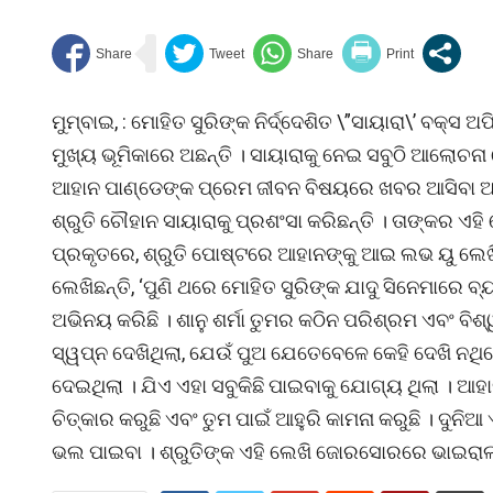
ମୁମ୍ବାଇ, : ମୋହିତ ସୁରିଙ୍କ ନିର୍ଦ୍ଦେଶିତ \”ସାୟାରା\’ ବକ
ମୁଖ୍ୟ ଭୂମିକାରେ ଅଛନ୍ତି । ସାୟାରାକୁ ନେଇ ସବୁଠି ଆଲୋଚନା
ଆହାନ ପାଣ୍ଡେଙ୍କ ପ୍ରେମ ଜୀବନ ବିଷୟରେ ଖବର ଆସିବା 
ଶ୍ରୁତି ଚୌହାନ ସାୟାରାକୁ ପ୍ରଶଂସା କରିଛନ୍ତି । ତାଙ୍କର ଏହ
ପ୍ରକୃତରେ, ଶ୍ରୁତି ପୋଷ୍ଟରେ ଆହାନଙ୍କୁ ଆଇ ଲଭ ୟୁ ଲେଖିଥ
ଲେଖିଛନ୍ତି, ‘ପୁଣି ଥରେ ମୋହିତ ସୁରିଙ୍କ ଯାଦୁ ସିନେମାରେ ବ୍ୟା
ଅଭିନୟ କରିଛି । ଶାନୁ ଶର୍ମା ତୁମର କଠିନ ପରିଶ୍ରମ ଏବଂ ବି
ସ୍ୱପ୍ନ ଦେଖିଥିଲା, ଯେଉଁ ପୁଅ ଯେତେବେଳେ କେହି ଦେଖି ନଥିଲେ
ଦେଇଥିଲା । ଯିଏ ଏହା ସବୁକିଛି ପାଇବାକୁ ଯୋଗ୍ୟ ଥିଲା । ଆହାନ ପା
ଚିତ୍କାର କରୁଛି ଏବଂ ତୁମ ପାଇଁ ଆହୁରି କାମନା କରୁଛି । ଦୁନିଆ
ଭଲ ପାଇବା । ଶ୍ରୁତିଙ୍କ ଏହି ଲେଖି ଜୋରସୋରରେ ଭାଇରାଲ 