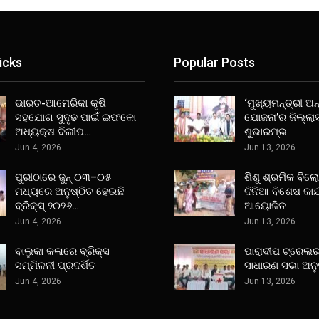
icks
Popular Posts
ଭାରତ-ଆମେରିକା କୃଷି
‘ମୁଖ୍ୟମନ୍ତ୍ରୀ ଅନ୍
ସହଯୋଗ ସୁଦୃଢ ପାଇଁ ଇଫକୋ
ଯୋଜନା’ର ଜିଲ୍ଲା
ଅଧ୍ୟକ୍ଷ ଦିଲୀପ…
ଶୁଭାରମ୍ଭ
Jun 4, 2026
Jun 13, 2026
ପୁରୀଠାରେ ଜୁନ୍ ୦୩–୦୫
ଶିଶୁ ଶ୍ରମିକ ବିଲ
ମଧ୍ୟରେ ଅନୁଷ୍ଠିତ ହେଉଛି
ଦିନିଆ ବିଶେଷ କାର
ବ୍ରିକ୍ସ୍ ୨୦୨୬…
ଆୟୋଜିତ
Jun 4, 2026
Jun 13, 2026
ବାଲୁକା କଳାରେ ବ୍ରିକ୍ସ
ପାରାଦୀପ ଟ୍ରେଲର
ସମ୍ମିଳନୀ ପ୍ରଦର୍ଶିତ
ସାଧାରଣ ସଭା ଅନୁ
Jun 4, 2026
Jun 13, 2026