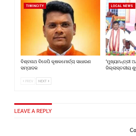
TIWINCITY
LOCAL NEWS
ବିଶ୍ବନାଥ ବିଜେପି କୃଷକମୋର୍ଚ୍ଚା ସାଧାରଣ
‘ମୁଖ୍ୟମନ୍ତ୍ରୀ ଅ
ସମ୍ପାଦକ
ଜିଲ୍ଲାସ୍ତରୀୟ ଶ
PREV
NEXT
LEAVE A REPLY
Co