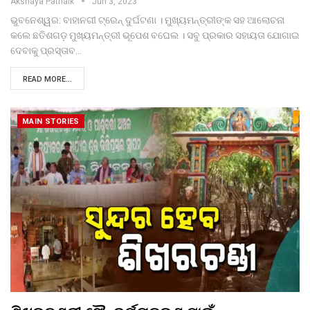
Akshaya Patnaik
Jun 3, 2023
ଭୁବନେଶ୍ୱର: ବାହାନଗୀ ଟ୍ରେନ୍ ଦୁର୍ଘଟଣା । ମୁଖ୍ୟମନ୍ତ୍ରୀଙ୍କ ସହ ଆଲୋଚନା
କଲେ ଛତିଶଗଡ଼ ମୁଖ୍ୟମନ୍ତ୍ରୀ ଭୂପେଶ ବଘେଲ । ସବୁ ପ୍ରକାର ସହାୟତା ଯୋଗାଇ
ଦେବାକୁ ପ୍ରସ୍ତାବ…
READ MORE...
MAIN STORIES