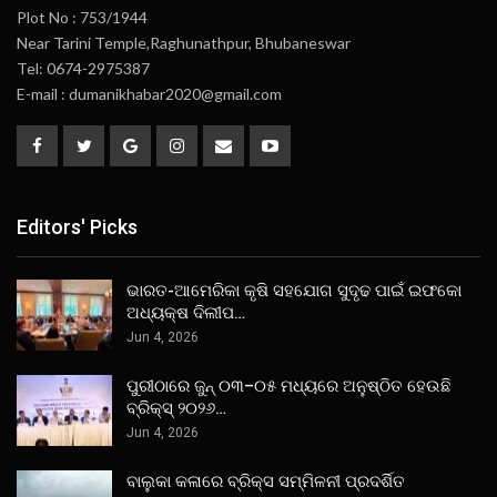
Plot No : 753/1944
Near Tarini Temple,Raghunathpur, Bhubaneswar
Tel: 0674-2975387
E-mail : dumanikhabar2020@gmail.com
Editors' Picks
ଭାରତ-ଆମେରିକା କୃଷି ସହଯୋଗ ସୁଦୃଢ ପାଇଁ ଇଫକୋ
ଅଧ୍ୟକ୍ଷ ଦିଲୀପ…
Jun 4, 2026
ପୁରୀଠାରେ ଜୁନ୍ ୦୩–୦୫ ମଧ୍ୟରେ ଅନୁଷ୍ଠିତ ହେଉଛି
ବ୍ରିକ୍ସ୍ ୨୦୨୬…
Jun 4, 2026
ବାଲୁକା କଳାରେ ବ୍ରିକ୍ସ ସମ୍ମିଳନୀ ପ୍ରଦର୍ଶିତ