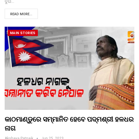
ଦୁଇ…
READ MORE...
MAIN STORIES
କାଠମାଣ୍ଡୁରେ ସମ୍ମାନିତ ହେବେ ପଦ୍ମଶ୍ରୀ ହଳଧର
ନାଗ
Akshaya Patnaik
Jun 25, 2023