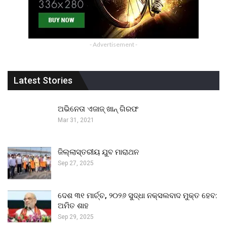
- Advertisement -
Latest Stories
ଅଭିନେତା ଏଜାଜ୍ ଖାନ୍ ଗିରଫ
Mar 31, 2021
ଜିଲ୍ଲାସ୍ତରୀୟ ଯୁବ ମାରାଥନ
Sep 27, 2025
ଦେଶ ୩୧ ମାର୍ଚ୍ଚ, ୨୦୨୬ ସୁଦ୍ଧା ନକ୍ସଲବାଦ ମୁକ୍ତ ହେବ:
ଅମିତ ଶାହ
Sep 29, 2025