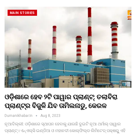
MAIN STORIES
ଓଡ଼ିଶାରେ ହେବ ୨ଟି ପାୱାର ପ୍ଲାଣ୍ଟ୍‌: ତଲାବିରା
ପ୍ଲାଣ୍ଟ୍‌ର ବିଜୁଳି ଯିବ ତାମିଲନାଡୁ, କେରଳ
Dumanikhabar.in
Aug 8, 2023
ନୂଆଦିଲ୍ଲୀ: ଓଡ଼ିଶାରେ ସ୍ଥାପନ ହେବାକୁ ଯାଉଛି ଦୁଇଟି ନୂଆ ଥର୍ମାଲ୍‌ ପାୱାର
ପ୍ଲାଣ୍ଟ୍‌। ଏନ୍‌ଏଲ୍‌ସି ଇଣ୍ଡିଆ ଓ ମହାନଦୀ କୋଲ୍‌ଫିଲ୍ଡ ଲିମିଟେଡ୍‌ ପକ୍ଷରୁୁ ଏହି