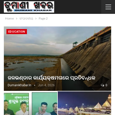
Home
ସଂପାଦକୀୟ
Page 2
EDUCATION
ଜଳଭଣ୍ଡାର କାର୍ଯ୍ୟକ୍ଷମତାରେ ପ୍ରତିବନ୍ଧକ
Dumanikhabar.in
Jun 4, 2026
0