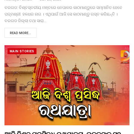
ବରଗଡ: ବିଶ୍ବସ୍ତରୀୟ ମଞ୍ଚରେ ନେପାଳର କାଠମାଣ୍ଡୁରେ ସମ୍ମାନିତ ହେବେ
ପଦ୍ମଶ୍ରୀ ହଳଧର ନାଗ । ଏଥିପାଇଁ ଆଜି ସେ କାଠମାଣ୍ଡୁ ଗସ୍ତ କରିଛନ୍ତି ।
ବରଗଡ ଜିଲ୍ଲା ତଥା ସାରା…
READ MORE...
MAIN STORIES