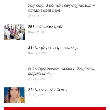
ଅସ୍ତରଙ୍ଗ ଓ କୋଣାର୍କ ବନାଞ୍ଚଳକୁ ଆସିଛନ୍ତି ୭
ପ୍ରକାର ବିଦେଶୀ ପକ୍ଷୀ
Jan 6, 2022
258 ଅଭିଯୋଗର ଶୁଣାଣି
Nov 7, 2023
31 ଦିନ ପୂର୍ବରୁ ଶୀତ ଅଧିବେଶନ ବନ୍ଦ…
Nov 29, 2020
ଆଜି ସର୍ବାଧିକ ୧୫୯୪ଜଣ କରୋନା ପଜିଟିଭ୍ ଚିହ୍ନଟ,
ରାଜ୍ୟରେ ମୋଟ…
Jul 24, 2020
22 ଦିନ ହେଲା ମହିଳା ନିଖୋଜ
Jul 25, 2025