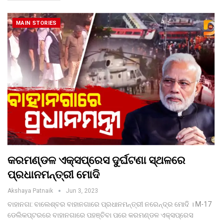
MAIN STORIES
କରମଣ୍ଡଳ ଏକ୍ସପ୍ରେସ ଦୁର୍ଘଟଣା ସ୍ଥଳରେ
ପ୍ରଧାନମନ୍ତ୍ରୀ ମୋଦି
Akshaya Patnaik
Jun 3, 2023
ବାହାନଗା: ବାଲେଶ୍ବର ବାହାନଗାରେ ପ୍ରଧାନମନ୍ତ୍ରୀ ନରେନ୍ଦ୍ର ମୋଦି । M-17
ଡେଲିକପ୍ଟରରେ ବାହାନଗାରେ ପହଞ୍ଚିବା ପରେ କରମଣ୍ଡଳ ଏକ୍ସପ୍ରେସ