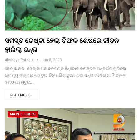
ସମସ୍ତ ଚେଷ୍ଟା ହେଲା ବିଫଳ ଶେଷରେ ଜୀବନ
ହାରିଲା ଦନ୍ତା
Akshaya Patnaik
Jun 8, 2023
ଢେଙ୍କାନାଳ : ଢେଙ୍କାନାଳ ବନଖଣ୍ଡ ହିନ୍ଦୋଳ ବନାଞ୍ଚଳ ଅନ୍ତର୍ଗତ ଗୁରିଲୋ
ଗ୍ରାମ୍ୟ ଜଙ୍ଗଲ ରେ ଦୁଇ ଦିନ ଧରି ଅସୁସ୍ଥ ଥିବା ଦନ୍ତା ହାତୀ ର ଆଜି ସକାଳ
ସମୟରେ ମୃତ୍ୟୁ…
READ MORE...
MAIN STORIES