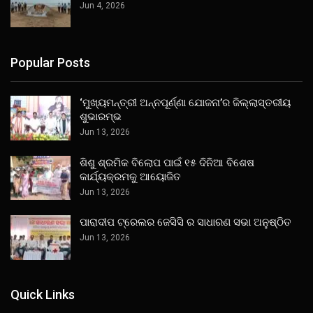
Jun 4, 2026
Popular Posts
‘ମୁଖ୍ୟମନ୍ତ୍ରୀ ଅନ୍ନପୂର୍ଣ୍ଣା ଯୋଜନା’ର ଜିଲ୍ଲାସ୍ତରୀୟ
ଶୁଭାରମ୍ଭ
Jun 13, 2026
ଶିଶୁ ଶ୍ରମିକ ବିଲୋପ ପାଇଁ ୧୫ ଦିନିଆ ବିଶେଷ
କାର୍ଯ୍ୟକ୍ରମକୁ ଆୟୋଜିତ
Jun 13, 2026
ପାରାଦୀପ ଟ୍ରେଲର ଜେସିସି ର ସାଧାରଣ ସଭା ଅନୁଷ୍ଠିତ
Jun 13, 2026
Quick Links