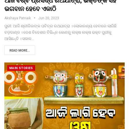
ଆଜି ବିଶ୍ବ ପ୍ରସିଦ୍ଧ ରଥଯାତ୍ରା, ଭକ୍ତଙ୍କ ସହ
ଭଗବାନ ହେବେ ଏକାଠି
Akshaya Patnaik
Jun 20, 2023
ପୁରୀ: ଆଜି ଶ୍ରୀଜିଉଙ୍କ ପବିତ୍ର ରଥଯାତ୍ରା । ଲୋକାରଣ୍ୟ ହେବାରେ ଲାଗିଛି
ବଡ଼ଦାଣ୍ଡ । ଦେଶ ବିଦେଶର ବିଭିନ୍ନ କୋଣରୁ ଲକ୍ଷ ଲକ୍ଷ ଭକ୍ତ ପୁରୀକୁ
ଆସିଛନ୍ତି । ସକାଳ…
READ MORE...
MAIN STORIES