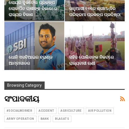
ଲୋୟର ସୁକତେଲ ପ୍ରକଳ୍ପ
ଲୋକାର୍ପିତ ଚାଷୀଙ୍କ ବିକାଶରେ
ଜାନୁଆରୀ ୧୭ରେ ଶ୍ରୀମନ୍ଦିର
ରାଜ୍ୟର ବିକାଶ :…
ପରିକ୍ରମା ପ୍ରକଳ୍ପ ପ୍ରତିଷ୍ଠା
ଧୋନି ଏସବିଆଇର ବ୍ରାଣ୍ଡ
ସହିଦ ପୋଲିସଙ୍କ ନିକଟରେ
ଆମ୍ବାସାଡର
ରାଜ୍ୟବାସୀ ଋଣୀ
Browsing Category
ସଂପାଦକୀୟ
#SOCIALWORKER
ACCIDENT
AGRICULTURE
AIR POLLUTION
ARMY OPERATION
BANK
BLASATS