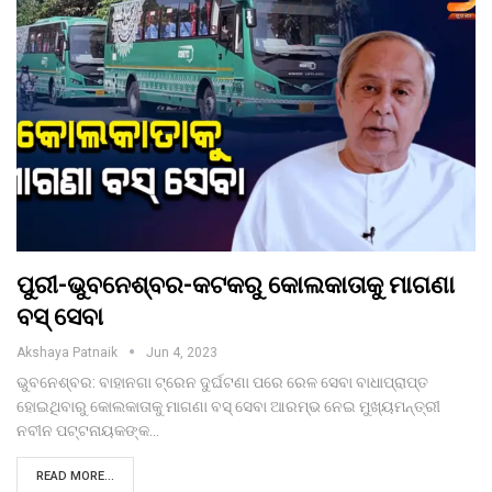
ପୁରୀ-ଭୁବନେଶ୍ବର-କଟକରୁ କୋଲକାତାକୁ ମାଗଣା
ବସ୍ ସେବା
Akshaya Patnaik
Jun 4, 2023
ଭୁବନେଶ୍ବର: ବାହାନଗା ଟ୍ରେନ ଦୁର୍ଘଟଣା ପରେ ରେଳ ସେବା ବାଧାପ୍ରାପ୍ତ
ହୋଇଥିବାରୁ କୋଲକାତାକୁ ମାଗଣା ବସ୍ ସେବା ଆରମ୍ଭ ନେଇ ମୁଖ୍ୟମନ୍ତ୍ରୀ
ନବୀନ ପଟ୍ଟନାୟକଙ୍କ…
READ MORE...