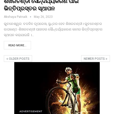
ଶିଖରଚଣ୍ଡୀ ସୌନ୍ଦର୍ଯ୍ୟକରଣ ପାଇଁ
ଭିତ୍ତିପ୍ରସ୍ତର ସ୍ଥାପନ
Akshaya Patnaik
May 26, 2023
ଭୁବନେଶ୍ୱର: ବଦଳିବ ରୂପରେଖ, ସୁନ୍ଦର ହେବ ଶିଖରଚଣ୍ଡୀ। ଭୁବନେଶ୍ବର
ଉପକଣ୍ଠ ଶିଖରଚଣ୍ଡୀ ପାହାଡର ସୌନ୍ଦର୍ଯ୍ୟକରଣ କାମର ଭିତ୍ତିପ୍ରସ୍ତର
ସ୍ଥାପନ କରାଯାଇଛି ।…
READ MORE...
OLDER POSTS
NEWER POSTS