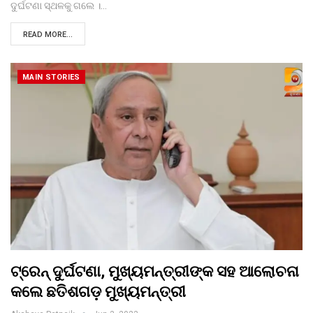
ଦୁର୍ଘଟଣା ସ୍ଥଳକୁ ଗଲେ ।…
READ MORE...
MAIN STORIES
ଟ୍ରେନ୍ ଦୁର୍ଘଟଣା, ମୁଖ୍ୟମନ୍ତ୍ରୀଙ୍କ ସହ ଆଲୋଚନା
କଲେ ଛତିଶଗଡ଼ ମୁଖ୍ୟମନ୍ତ୍ରୀ