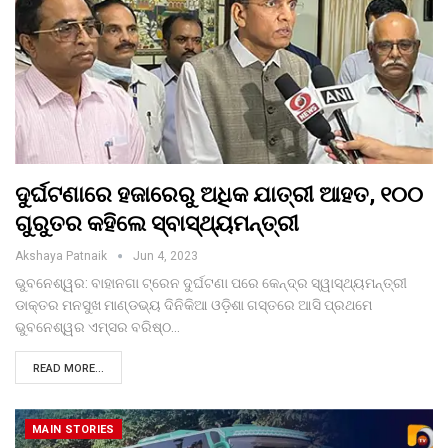
ଦୁର୍ଘଟଣାରେ ହଜାରେରୁ ଅଧିକ ଯାତ୍ରୀ ଆହତ, ୧୦୦
ଗୁରୁତର କହିଲେ ସ୍ବାସ୍ଥ୍ୟମନ୍ତ୍ରୀ
Akshaya Patnaik
Jun 4, 2023
ଭୁବନେଶ୍ୱର: ବାହାନଗା ଟ୍ରେନ ଦୁର୍ଘଟଣା ପରେ କେନ୍ଦ୍ର ସ୍ୱାସ୍ଥ୍ୟମନ୍ତ୍ରୀ
ଡାକ୍ତର ମନସୁଖ ମାଣ୍ଡଭ୍ୟ ଦିନିକିଆ ଓଡ଼ିଶା ଗସ୍ତରେ ଆସି ପ୍ରଥମେ
ଭୁବନେଶ୍ୱର ଏମ୍ସର ବରିଷ୍ଠ…
READ MORE...
MAIN STORIES