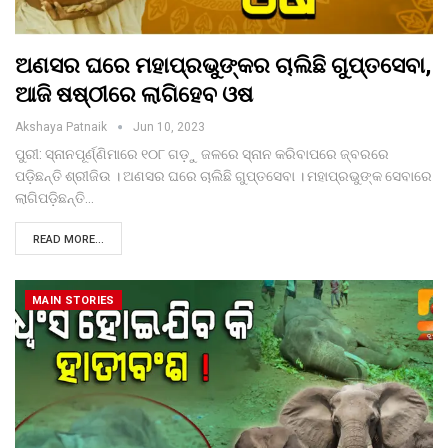
ଅଣସର ଘରେ ମହାପ୍ରଭୁଙ୍କର ଚାଲିଛି ଗୁପ୍ତସେବା,
ଆଜି ଷଷ୍ଠୀରେ ଲାଗିହେବ ଓଷ
Akshaya Patnaik
Jun 10, 2023
ପୁରୀ: ସ୍ନାନପୂର୍ଣ୍ଣିମାରେ ୧୦୮ ଗଡ଼ୁ ଜଳରେ ସ୍ନାନ କରିବାପରେ ଜ୍ବରରେ
ପଡ଼ିଛନ୍ତି ଶ୍ରୀଜିଉ । ଅଣସର ଘରେ ଚାଲିଛି ଗୁପ୍ତସେବା । ମହାପ୍ରଭୁଙ୍କ ସେବାରେ
ଲାଗିପଡ଼ିଛନ୍ତି…
READ MORE...
MAIN STORIES