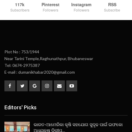
117k
Pinterest
Instagram
RSS
Subscribers
Followers
Followers
Subscribe
Plot No : 753/1944
Near Tarini Temple,Raghunathpur, Bhubaneswar
Tel: 0674-2975387
E-mail : dumanikhabar2020@gmail.com
Editors' Picks
ଭାରତ-ଆମେରିକା କୃଷି ସହଯୋଗ ସୁଦୃଢ ପାଇଁ ଇଫକୋ
ଅଧ୍ୟକ୍ଷ ଦିଲୀପ…