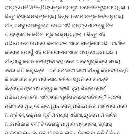
ରାଷ୍ଟ୍ରପତି ସି ଜିନ୍ପିଙ୍ଗ୍ଙ୍କ ପ୍ରମୁଖ ରଣନୀତି କୁହାଯାଇଥିଲା ।
କିନ୍ତୁ ବିଶ୍ଳେଷକଙ୍କ ରାୟ ଭିନ୍ନ । ସେମାନଙ୍କ କହିବାନୁଯାୟୀ
ଚୀନ୍ ଏସବୁ ଦେଶକୁ ଋଣ ଦେଇ ଏହି ରାଷ୍ଟ୍ରମାନଙ୍କୁ ନିଜ
ଆୟତ୍ତାଧୀନ କରିବା ମୂଳ ଲକ୍ଷ୍ୟ ଥିଲା । କିନ୍ତୁ ଏହି
ପରିଯୋଜନା ଉପରେ କଳାବାଦଲ ଏବେ ଢ଼ାଙ୍କିଯାଇଛି । ଅର୍ଥାତ
କରୋନା ଯୋଗୁଁ ଏହି ପରିଯୋଜନା ଏବେ ଠପ୍ ହୋଇଯାଇଛି ।
ଚୀନ୍ଠାରୁ କରଜ ନେଇଥିବା ବହୁ ଦେଶ ଏବେ ମୁସ୍କିଲ୍ର ସମୟ
ଦେଇ ଗତି କରୁଛନ୍ତି । ଏମାନେ ସଫା ସଫା ଚୀନ୍କୁ କହିଦେଇଛନ୍ତି
କି ସେମାନେ ଋଣ ପରିଶୋଧ କରିବା ସ୍ଥିତିରେ ନାହାନ୍ତି ।
ଜିନ୍ପିଙ୍ଗଙ୍କ ମହତ୍ତ୍ୱାକାଂକ୍ଷୀ ‘ନ୍ୟୁ ସିଲ୍କ ରୋଡ୍’
ପରିଯୋଜନା କ’ଣ ଏହିଠାରେ ପୂର୍ଣ୍ଣଚ୍ଛେଦ ପଡ଼ିଗଲା? ୨୦୧୩
ମସିହାରେ ୱାନ୍ ବେଲ୍ଟ, ୱାନ୍ ରୋଡ୍ ପରିଯୋଜନା ଆରମ୍ଭ ପରେ
ଆଫ୍ରିକା, ଦକ୍ଷିଣ ପୂର୍ବ ଓ ମଧ୍ୟ ଏସିଆ, ୟୁରୋପ ଓ ଲାଟିନ
ଆମେରିକାର ୧୩୮ଟି ଦେଶକୁ ପାୱାର ପ୍ଲାଣ୍ଟସ, ଗ୍ୟାସ୍
ପାଇପ୍ଲାଇନ୍, ବନ୍ଦର ଓ ରେଳ ଲାଇନ୍ ବିଛାଇବା ଭଳି ବିଭିନ୍ନ