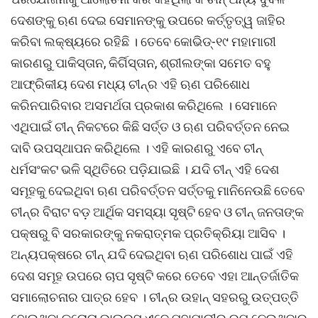
ଦେଶଙ୍କୁ ଋଣ ଦେଇ ସେମାନଙ୍କୁ ଉପରେ କର୍ତ୍ତୃତ୍ୱ ଜାହିର
କରିବା ଲକ୍ଷ୍ୟରେ ରହିଛି । ତେବେ କୋଭିଡ୍-୧୯ ମହାମାରୀ
କାରଣରୁ ପାକିସ୍ତାନ, କିର୍ଗିସ୍ତାନ, ଶ୍ରୀଲଙ୍କା ସମେତ ବହୁ
ଆଫ୍ରିକୀୟ ଦେଶ ମଧ୍ୟ ଚୀନ୍ର ଏହି ଋଣ ପରିଶୋଧ
କରିନପାରିବାର ଅସମର୍ଥତା ପ୍ରକାଶ କରିଥିଲେ । ସେମାନେ
ଏଥିପାଇଁ ଚୀନ୍ ନିକଟରେ କିଛି ସର୍ତ୍ତ ଓ ଋଣ ପରିବର୍ତ୍ତନ ନେଇ
ଦାବି ଉପସ୍ଥାପନ କରିଥିଲେ । ଏହି କାରଣରୁ ଏବେ ଚୀନ୍
ଧର୍ମସଂକଟ ଭଳି ସ୍ଥିତିରେ ପଡ଼ିଯାଇଛି । ଯଦି ଚୀନ୍ ଏହି ଦେଶ
ସମୂହକୁ ଦେଇଥିବା ଋଣ ପରିବର୍ତ୍ତନ ସର୍ତ୍ତକୁ ମାନିନେଉଛି ତେବେ
ଚୀନ୍ର ବିରାଟ ବଡ଼ ଆର୍ଥିକ ସମସ୍ୟା ସୃଷ୍ଟି ହେବ ଓ ଚୀନ୍ ଜନତାଙ୍କ
ପକ୍ଷରୁ ବି ସରକାରଙ୍କୁ ନକରାତ୍ମକ ପ୍ରତିକ୍ରିୟା ଆସିବ ।
ଅନ୍ୟପକ୍ଷରେ ଚୀନ୍ ଯଦି ଦେଇଥିବା ଋଣ ପରିଶୋଧ ପାଇଁ ଏହି
ଦେଶ ସମୂହ ଉପରେ ଚାପ ସୃଷ୍ଟି କରେ ତେବେ ଏହା ଆନ୍ତର୍ଜାତିକ
ସମାଲୋଚନାର ପାତ୍ର ହେବ । ଚୀନ୍ର ଉହାନ୍ ସହରରୁ ଉତ୍ପତ୍ତି