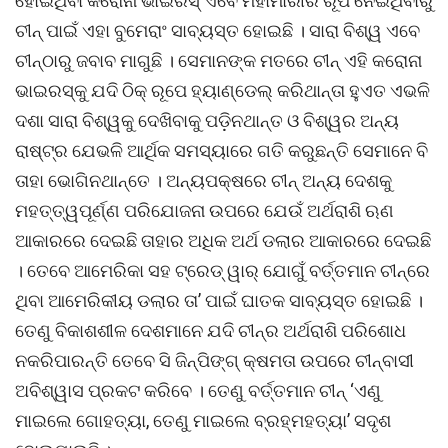
ହୋଇଥିବା କରୋନା ଭାଇରସ୍ ଏବେ ମହାମାରୀର ରୂପ ନେଇଥିବାରୁ
ଚୀନ୍ ପାଇଁ ଏହା ବୁମେରାଂ ସାବ୍ୟସ୍ତ ହୋଇଛି । ସାରା ବିଶ୍ୱ ଏବେ
ଚୀନ୍ଠାରୁ ଜବାବ ମାଗୁଛି । ସେମାନଙ୍କ ମତରେ ଚୀନ୍ ଏହି କରୋନା
ଭାଇରସ୍କୁ ଯଦି ଠିକ୍ ରୂପେ ହ୍ୟାଣ୍ଡେଲ୍ କରିଥାନ୍ତା ହୁଏତ ଏଭଳି
ଦଶା ସାରା ବିଶ୍ୱକୁ ଦେଖିବାକୁ ପଡ଼ିନଥାନ୍ତ ଓ ବିଶ୍ୱର ଅନ୍ୟ
ରାଷ୍ଟ୍ର ଯେଭଳି ଆର୍ଥିକ ସମସ୍ୟାରେ ଗତି କରୁଛନ୍ତି ସେମାନେ ବି
ତାହା ଭୋଗିନଥାନ୍ତେ । ଅନ୍ୟପକ୍ଷରେ ଚୀନ୍ ଅନ୍ୟ ଦେଶକୁ
ମହତ୍ତ୍ୱପୂର୍ଣ୍ଣ ପରିଯୋଜନା ଉପରେ ଯେଉଁ ଅର୍ଥରାଶି ଋଣ
ଆକାରରେ ଦେଇଛି ତାହାର ଅଧିକ ଅର୍ଥ ଡଲାର ଆକାରରେ ଦେଇଛି
। ତେବେ ଆମେରିକା ସହ ଟ୍ରେଡ୍ ୱାର୍ ଯୋଗୁଁ ବର୍ତ୍ତମାନ ଚୀନ୍ରେ
ଥିବା ଆମେରିକୀୟ ଡଲାର ତା’ ପାଇଁ ଘାତକ ସାବ୍ୟସ୍ତ ହୋଇଛି ।
ତେଣୁ ବିକାଶଶୀଳ ଦେଶମାନେ ଯଦି ଚୀନ୍ର ଅର୍ଥରାଶି ପରିଶୋଧ
ନକରିପାରନ୍ତି ତେବେ ସି ଜିନ୍ପିଙ୍ଗ୍ କ୍ଷମତା ଉପରେ ଚୀନ୍ବାସୀ
ଅବିଶ୍ୱାସ ପ୍ରକଟ କରିବେ । ତେଣୁ ବର୍ତ୍ତମାନ ଚୀନ୍ ‘ଏଣୁ
ମାଇଲେ ଗୋହତ୍ୟା, ତେଣୁ ମାଇଲେ ବ୍ରହ୍ମହତ୍ୟା’ ସଦୃଶ