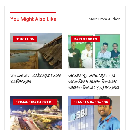
You Might Also Like
More From Author
EDUCATION
MAIN STORIES
ଜଳଭଣ୍ଡାର କାର୍ଯ୍ୟକ୍ଷମତାରେ
ଲୋୟର ସୁକତେଲ ପ୍ରକଳ୍ପ
ପ୍ରତିବନ୍ଧକ
ଲୋକାର୍ପିତ ଚାଷୀଙ୍କ ବିକାଶରେ
ରାଜ୍ୟର ବିକାଶ : ମୁଖ୍ୟମନ୍ତ୍ରୀ
SRIMANDIRA PARIKARAM
BRANDAMBASSADOR