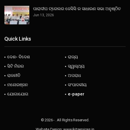
ପାରାଦୀପ ଟ୍ରେଲର ଜେସିସି ର ସାଧାରଣ ସଭା ଅନୁଷ୍ଠିତ
Jun 13, 2026
Quick Links
ଦେଶ- ବିଦେଶ
ରାଜ୍ୟ
ସିଟି ମିରର
ସ୍ୱାସ୍ଥ୍ୟ
ରାଜନୀତି
ଅପରାଧ
ମନୋରଞ୍ଜନ
ସଂପାଦକୀୟ
ଯୋଗାଯୋଗ
e-paper
© 2026 - . All Rights Reserved.
Website Design:
www.jkitservices.in