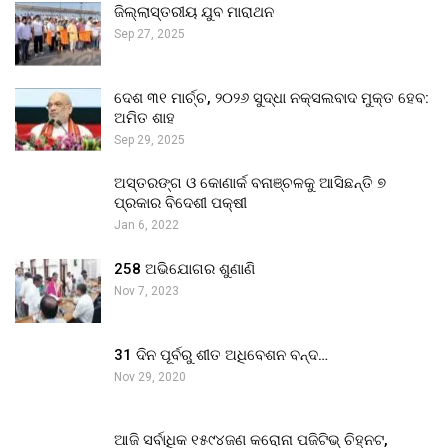
ଜିଲ୍ଲାସ୍ତରୀୟ ଯୁବ ମାରାଥନ
Sep 27, 2025
ଦେଶ ୩୧ ମାର୍ଚ୍ଚ, ୨୦୨୬ ସୁଦ୍ଧା ନକ୍ସଲବାଦ ମୁକ୍ତ ହେବ:
ଅମିତ ଶାହ
Sep 29, 2025
ଅସ୍ତରଙ୍ଗ ଓ କୋଣାର୍କ ବନାଞ୍ଚଳକୁ ଆସିଛନ୍ତି ୭
ପ୍ରକାର ବିଦେଶୀ ପକ୍ଷୀ
Jan 6, 2022
258 ଅଭିଯୋଗର ଶୁଣାଣି
Nov 7, 2023
31 ଦିନ ପୂର୍ବରୁ ଶୀତ ଅଧିବେଶନ ବନ୍ଦ…
Nov 29, 2020
ଆଜି ସର୍ବାଧିକ ୧୫୯୪ଜଣ କରୋନା ପଜିଟିଭ୍ ଚିହ୍ନଟ,