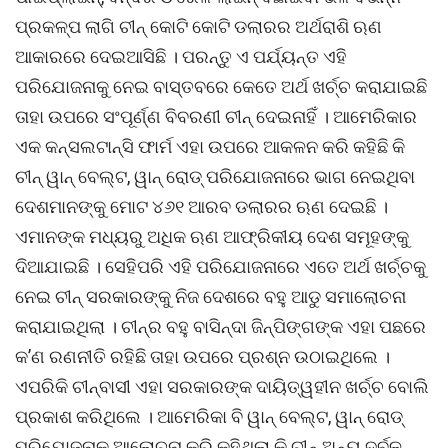
ପ୍ରକଳ୍ପ ଲାଗି ଚୀନ୍ କୋଟି କୋଟି ଡଲାରର ଅର୍ଥରାଶି ଋଣ
ଆକାରରେ ଦେଇଆସିଛି । ପରନ୍ତୁ ଏ ପର୍ଯ୍ୟନ୍ତ ଏହି
ପରିଯୋଜନାକୁ ନେଇ ବାସ୍ତବରେ କେତେ ଅର୍ଥ ଖର୍ଚ୍ଚ କରାଯାଇଛି
ତାହା ଉପରେ ସଂପୂର୍ଣ୍ଣ ବିବରଣୀ ଚୀନ୍ ଦେଇନାହିଁ । ଆମେରିକାର
ଏକ କନ୍ସଲଟାନ୍ସି ଫାର୍ମ ଏହା ଉପରେ ଆକଳନ କରି କହିଛି କି
ଚୀନ୍ ୱାନ୍ ବେଲ୍ଟ, ୱାନ୍ ରୋଡ୍ ପରିଯୋଜନାରେ ଭାଗ ନେଇଥିବା
ଦେଶମାନଙ୍କୁ ମୋଟ ୪୬୧ ଆରବ ଡଲାରର ଋଣ ଦେଇଛି ।
ଏମାନଙ୍କ ମଧ୍ୟରୁ ଅଧିକ ଋଣ ଆଫ୍ରିକୀୟ ଦେଶ ସମୂହଙ୍କୁ
ଦିଆଯାଇଛି । ସେହିପରି ଏହି ପରିଯୋଜନାରେ ଏତେ ଅର୍ଥ ଖର୍ଚ୍ଚକୁ
ନେଇ ଚୀନ୍ ସରକାରଙ୍କୁ ନିଜ ଦେଶରେ ବହୁ ଆଡୁ ସମାଲୋଚନା
କରାଯାଇଥିଲା । ଚୀନ୍ର ବହୁ ବାସିନ୍ଦା ଜିନ୍ପିଙ୍ଗଙ୍କ ଏହା ପଛରେ
କ’ଣ ରଣନୀତି ରହିଛି ତାହା ଉପରେ ପ୍ରଶ୍ନ ଉଠାଇଥିଲେ ।
ଏପରିକି ଚୀନ୍ବାସୀ ଏହା ସରକାରଙ୍କ ଦାୟିତ୍ୱହୀନ ଖର୍ଚ୍ଚ ବୋଲି
ପ୍ରକାଶ କରିଥିଲେ । ଆମେରିକା ବି ୱାନ୍ ବେଲ୍ଟ, ୱାନ୍ ରୋଡ୍
ପରିଯୋଜନାକୁ ଆଲୋଚନା କରି କହିଥିଲା କି ଚୀନ୍ ଅନ୍ୟ ଦୁର୍ବଳ