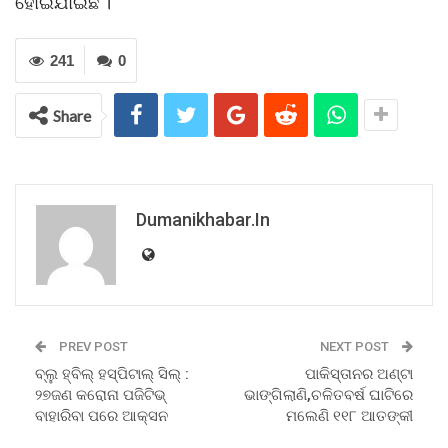
ହୋଇଯାଇଛି ।
241
0
Share
Dumanikhabar.in
PREV POST
NEXT POST
ବ୍ଲୁ ହ୍ବିଲ୍ ହସ୍ପିଟାଲ୍‌ ସିଲ୍ :
ପାକିସ୍ତାନର ଅଣ୍ଟା
୨୭ଜଣ କରୋନା ପଜିଟିଭ୍‌
ଭାଙ୍ଗିଲାଣି,ଚଳିତବର୍ଷ ଘାଟିରେ
ବାହାରିବା ପରେ ଆକ୍ସନ
ମଲେଣି ୧୧୮ ଆତଙ୍କୀ