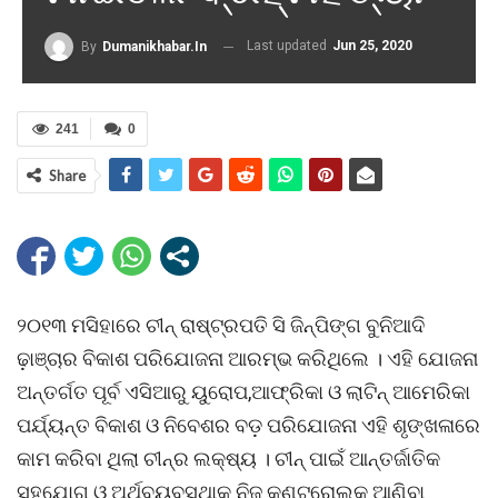
Last updated
Jun 25, 2020
By
Dumanikhabar.in
241
0
Share
୨୦୧୩ ମସିହାରେ ଚୀନ୍ ରାଷ୍ଟ୍ରପତି ସି ଜିନ୍ପିଙ୍ଗ ବୁନିଆଦି
ଢ଼ାଞ୍ଚାର ବିକାଶ ପରିଯୋଜନା ଆରମ୍ଭ କରିଥିଲେ । ଏହି ଯୋଜନା
ଅନ୍ତର୍ଗତ ପୂର୍ବ ଏସିଆରୁ ୟୁରୋପ,ଆଫ୍ରିକା ଓ ଲାଟିନ୍ ଆମେରିକା
ପର୍ଯ୍ୟନ୍ତ ବିକାଶ ଓ ନିବେଶର ବଡ଼ ପରିଯୋଜନା ଏହି ଶୃଙ୍ଖଳାରେ
କାମ କରିବା ଥିଲା ଚୀନ୍ର ଲକ୍ଷ୍ୟ । ଚୀନ୍ ପାଇଁ ଆନ୍ତର୍ଜାତିକ
ସହଯୋଗ ଓ ଅର୍ଥବ୍ୟବସ୍ଥାକୁ ନିଜ କଣ୍ଟ୍ରୋଲକୁ ଆଣିବା