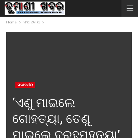
Home
ସଂପାଦକୀୟ
ସଂପାଦକୀୟ
‘ଏଣୁ ମାଇଲେ
ଗୋହତ୍ୟା, ତେଣୁ
ମାଇଲେ ବ୍ରହ୍ମହତ୍ୟା’