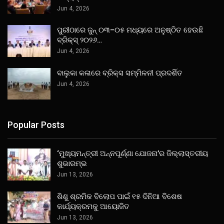
Jun 4, 2026
ପୁରୀଠାରେ ଜୁନ୍ ୦୩–୦୫ ମଧ୍ୟରେ ଅନୁଷ୍ଠିତ ହେଉଛି
ବ୍ରିକ୍ସ୍ ୨୦୨୬…
Jun 4, 2026
ବାଲୁକା କଳାରେ ବ୍ରିକ୍ସ ସମ୍ମିଳନୀ ପ୍ରଦର୍ଶିତ
Jun 4, 2026
Popular Posts
‘ମୁଖ୍ୟମନ୍ତ୍ରୀ ଅନ୍ନପୂର୍ଣ୍ଣା ଯୋଜନା’ର ଜିଲ୍ଲାସ୍ତରୀୟ
ଶୁଭାରମ୍ଭ
Jun 13, 2026
ଶିଶୁ ଶ୍ରମିକ ବିଲୋପ ପାଇଁ ୧୫ ଦିନିଆ ବିଶେଷ
କାର୍ଯ୍ୟକ୍ରମକୁ ଆୟୋଜିତ
Jun 13, 2026