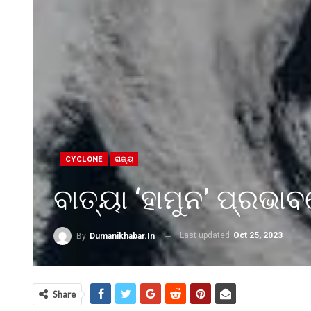
CYCLONE
ରାଜ୍ୟ
ବାତ୍ୟା ‘ହାମୁନ’ ପ୍ରଭା
Last updated
Oct 25, 2023
By
Dumanikhabar.in
Share