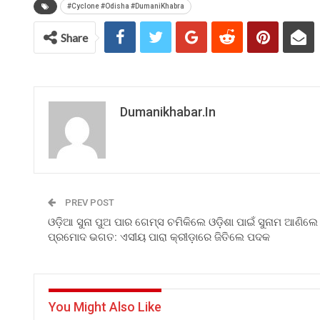
#Cyclone #Odisha #DumaniKhabra
Share
Dumanikhabar.in
PREV POST
ଓଡ଼ିଆ ସୁନା ପୁଅ ପାର ଗେମ୍ସ ଚମିକିଲେ ଓଡ଼ିଶା ପାଇଁ ସୁନାମ ଆଣିଲେ
ପ୍ରମୋଦ ଭଗତ: ଏସୀୟ ପାରା କ୍ରୀଡ଼ାରେ ଜିତିଲେ ପଦକ
You Might Also Like