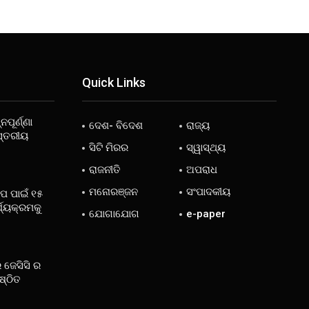
Quick Links
ନପୂର୍ଣ୍ଣା
ଦେଶ- ବିଦେଶ
ରାଜ୍ୟ
ସ୍ତରୀୟ
ସିଟି ମିରର
ସ୍ୱାସ୍ଥ୍ୟ
ରାଜନୀତି
ଅପରାଧ
ମନୋରଞ୍ଜନ
ସଂପାଦକୀୟ
ୋପ ପାଇଁ ୧୫
୍ଯ୍ୟକ୍ରମକୁ
ଯୋଗାଯୋଗ
e-paper
 ଜେସିସି ର
ଷ୍ଠିତ