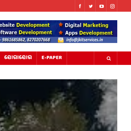
ଯୋଗାଯୋଗ
E-PAPER