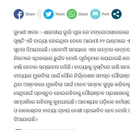
ଦୁମଣୀ ଖବର :- ଶାରଦୀୟ ଦୁର୍ଗା ପୂଜା ରେ ବଙ୍ଗୋପସାଗରରେ 
ସୃଷ୍ଟି ଏହି ବାତ୍ୟା ହୋଇଥିବା ବେଳେ ଆଗାମୀ ୧୨ ଘଣ୍ଟାରେ ଏ
ସୂଚନା ଦିଆଯାଇଛି। ପରବର୍ତୀ ସମୟରେ ଏହା ଉତ୍ତର-ଉତ୍ତରପୂର
ନିକଟରେ ସ୍ଥଳଭାଗ ଛୁଇଁବ ବୋଲି ପୂର୍ବାନୁମାନ କରାଯାଇଛି।ତ
ବର୍ଷା ହେବାର ସମ୍ଭାବନା ରହିଛି। ବାତ୍ୟାକୁ ଦୃଷ୍ଟିରେ ରଖି ସମ
ବାତ୍ୟାର ମୁକାବିଲା ପାଇଁ ପୌର ନିର୍ଦ୍ଦେଶକ ସମସ୍ତ ପୌରାଞ୍ଚ
ଥିବା ଅଞ୍ଚଳରେ ମୁକାବିଲା ପାଇଁ ମାନବ ସମ୍ବଳ ସୁଦୃଢ କରିବାକ
ସେଥିପାଇଁ ପ୍ରସ୍ତୁତ ହୋଇରହିବାକୁ ପୌରାଞ୍ଚଳ ପ୍ରଶାସନକୁ 
ସମ୍ପର୍କରେ ରହିବାକୁ କୁହାଯାଇଛି। ଆବଶ୍ୟକ ପଡ଼ିଲେ କର୍ମଚାରୀଙ
ଓ ବାଲେଶ୍ବର ବାତ୍ୟା ଦ୍ବାରା ବେଶୀ ପ୍ରଭାବିତ ହେବ ବୋଲି ଆଶ
ଦିଆଯାଇଛି।