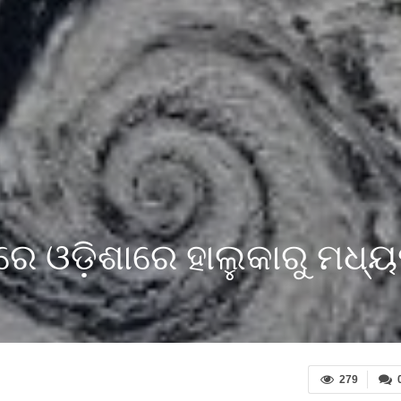
ବରେ ଓଡ଼ିଶାରେ ହାଲୁକାରୁ ମଧ
279