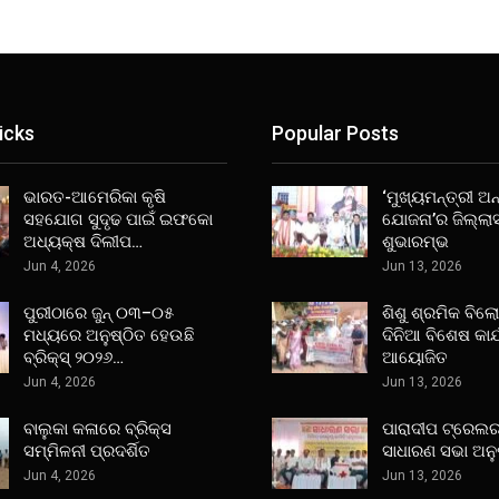
icks
Popular Posts
ଭାରତ-ଆମେରିକା କୃଷି
‘ମୁଖ୍ୟମନ୍ତ୍ରୀ ଅନ୍
ସହଯୋଗ ସୁଦୃଢ ପାଇଁ ଇଫକୋ
ଯୋଜନା’ର ଜିଲ୍ଲା
ଅଧ୍ୟକ୍ଷ ଦିଲୀପ…
ଶୁଭାରମ୍ଭ
Jun 4, 2026
Jun 13, 2026
ପୁରୀଠାରେ ଜୁନ୍ ୦୩–୦୫
ଶିଶୁ ଶ୍ରମିକ ବିଲ
ମଧ୍ୟରେ ଅନୁଷ୍ଠିତ ହେଉଛି
ଦିନିଆ ବିଶେଷ କାର
ବ୍ରିକ୍ସ୍ ୨୦୨୬…
ଆୟୋଜିତ
Jun 4, 2026
Jun 13, 2026
ବାଲୁକା କଳାରେ ବ୍ରିକ୍ସ
ପାରାଦୀପ ଟ୍ରେଲର
ସମ୍ମିଳନୀ ପ୍ରଦର୍ଶିତ
ସାଧାରଣ ସଭା ଅନୁ
Jun 4, 2026
Jun 13, 2026