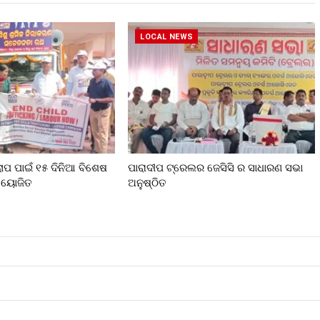
LOCAL NEWS
ଲୋପ ପାଇଁ ୧୫ ଦିନିଆ ବିଶେଷ
ପାରାଦୀପ ଟ୍ରେଲର ଜେସିସି ର ସାଧାରଣ ସଭା
 ଆୟୋଜିତ
ଅନୁଷ୍ଠିତ