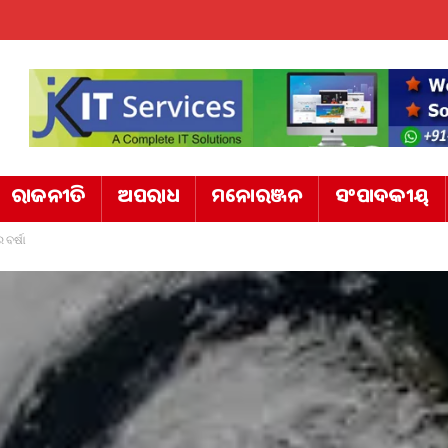
ରାଜନୀତି
ଅପରାଧ
ମନୋରଞ୍ଜନ
ସଂପାଦକୀୟ
ବର୍ଷା