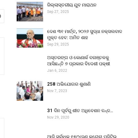
ଜିଲ୍ଲାସ୍ତରୀୟ ଯୁବ ମାରାଥନ
Sep 27, 2025
0
ଦେଶ ୩୧ ମାର୍ଚ୍ଚ, ୨୦୨୬ ସୁଦ୍ଧା ନକ୍ସଲବାଦ
ମୁକ୍ତ ହେବ: ଅମିତ ଶାହ
Sep 29, 2025
ଅସ୍ତରଙ୍ଗ ଓ କୋଣାର୍କ ବନାଞ୍ଚଳକୁ
ଆସିଛନ୍ତି ୭ ପ୍ରକାର ବିଦେଶୀ ପକ୍ଷୀ
Jan 6, 2022
258 ଅଭିଯୋଗର ଶୁଣାଣି
Nov 7, 2023
31 ଦିନ ପୂର୍ବରୁ ଶୀତ ଅଧିବେଶନ ବନ୍ଦ…
Nov 29, 2020
ଆଜି ସର୍ବାଧିକ ୧୫୯୪ଜଣ କରୋନା ପଜିଟିଭ୍