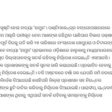
ସୃଷ୍ଟି ହେଲା ବାତ୍ୟା ‘ହାମୁନ’। ପଶ୍ଚିମକେନ୍ଦ୍ର ବଙ୍ଗୋପସାଗରରେ
ହା ଆହୁରି ଘନୀଭୂତ ହେବା ଆଶଙ୍କା ରହିଥିବା ପାଣିପାଗ ବିଭାଗ ପକ୍ଷ
୍ବ ଦିଗକୁ ଗତି କରି ୨୫ ତାରିଖରେ ବାଂଲାଦେଶ ଖେପୁପରା ଓ ଚିଟାଗଙ
େବେ ବାତ୍ୟା ‘ହାମୁନ’ ପ୍ରଭାବରେ ଓଡ଼ିଶାରେ ହାଲୁକାରୁ ମଧ୍ୟମଧରଣ
ସ୍ତ ଜିଲ୍ଲାପାଳଙ୍କୁ ସତର୍କ ରହିବାକୁ ନିର୍ଦ୍ଦେଶ ଦେଇଛନ୍ତି ଏସଆରସି।
ଳ ପ୍ରଶାସକଙ୍କୁ ସତର୍କ ସୂଚନା ଜାରି କରାଯାଇଛି। ପ୍ରଭାବିତ ହେବାକୁ
ୁ ନିର୍ଦ୍ଦେଶ ଦେଇଛନ୍ତି। ତଳି ଅଞ୍ଚଳରେ ବର୍ଷା ଜଳ ଯେପରି ଜମି ନରହ
ନିର୍ଦେଶ ଦିଆଯାଇଛି।ସେହିପରି ଜିଲ୍ଲା ପ୍ରଶାସନ ସହ ନିରନ୍ତର
୍କ ଛୁଟି ବାତିଲ କରିବାକୁ ନିର୍ଦ୍ଦେଶ ଦିଆଯାଇଛି। ପାରାଦୀପ, ଚାନ୍ଦବା
ଙ୍କା ଥିବାରୁ ଏଥିପାଇଁ ସତର୍କ ରହିବାକୁ ସମସ୍ତଙ୍କୁ ନିର୍ଦ୍ଦେଶ