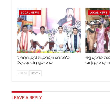
LOCAL NEWS
LOCAL NEWS
‘ମୁଖ୍ୟମନ୍ତ୍ରୀ ଅନ୍ନପୂର୍ଣ୍ଣା ଯୋଜନା’ର
ଶିଶୁ ଶ୍ରମିକ ବି
ଜିଲ୍ଲାସ୍ତରୀୟ ଶୁଭାରମ୍ଭ
କାର୍ଯ୍ୟକ୍ରମକୁ
PREV
NEXT
LEAVE A REPLY