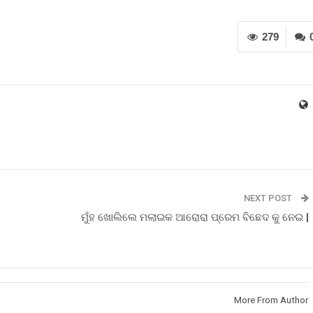
279
NEXT POST
ମୁଁହ ଖୋଲିଲେ ମଲାଇକ ଆରୋରା ପ୍ରେମ ବିଛେଦ କୁ ନେଇ |
More From Author