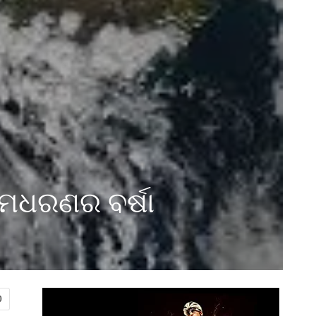
୍ୟମଧରଣର ବର୍ଷା
0