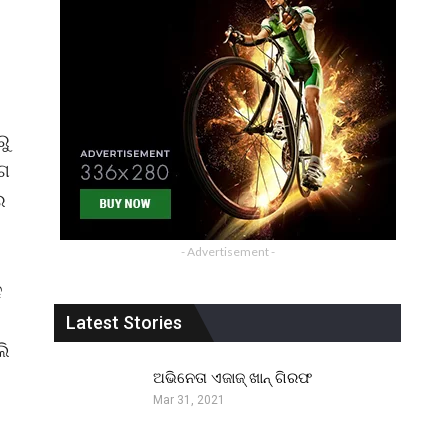
ରୁ
୍ଗ
ର
- Advertisement -
େ
Latest Stories
ଲି
ଅଭିନେତା ଏଜାଜ୍ ଖାନ୍ ଗିରଫ
Mar 31, 2021