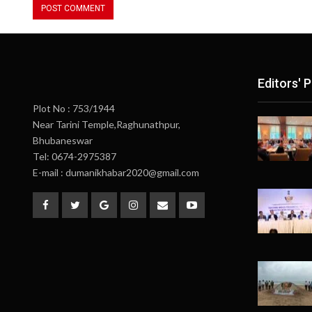
Editors' P
Plot No : 753/1944
Near Tarini Temple,Raghunathpur,
Bhubaneswar
Tel: 0674-2975387
E-mail : dumanikhabar2020@gmail.com