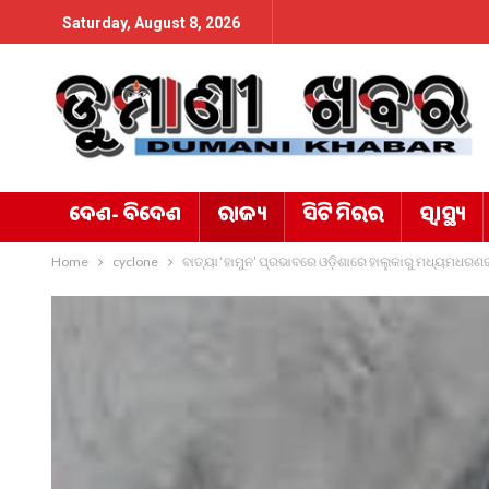
Saturday, August 8, 2026
ଦେଶ- ବିଦେଶ
ରାଜ୍ୟ
ସିଟି ମିରର
ସ୍ୱାସ୍ଥ୍ୟ
Home
cyclone
ବାତ୍ୟା ‘ହାମୁନ’ ପ୍ରଭାବରେ ଓଡ଼ିଶାରେ ହାଲୁକାରୁ ମଧ୍ୟମଧରଣର 