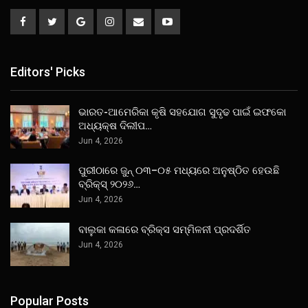
Editors' Picks
ଭାରତ-ଆମେରିକା କୃଷି ସହଯୋଗ ସୁଦୃଢ ପାଇଁ ଇଫକୋ
ଅଧ୍ୟକ୍ଷ ଦିଲୀପ…
Jun 4, 2026
ପୁରୀଠାରେ ଜୁନ୍ ୦୩–୦୫ ମଧ୍ୟରେ ଅନୁଷ୍ଠିତ ହେଉଛି
ବ୍ରିକ୍ସ୍ ୨୦୨୬…
Jun 4, 2026
ବାଲୁକା କଳାରେ ବ୍ରିକ୍ସ ସମ୍ମିଳନୀ ପ୍ରଦର୍ଶିତ
Jun 4, 2026
Popular Posts