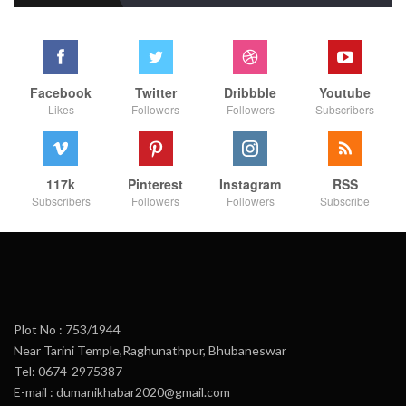
Facebook
Twitter
Dribbble
Youtube
Likes
Followers
Followers
Subscribers
117k
Pinterest
Instagram
RSS
Subscribers
Followers
Followers
Subscribe
Plot No : 753/1944
Near Tarini Temple,Raghunathpur, Bhubaneswar
Tel: 0674-2975387
E-mail : dumanikhabar2020@gmail.com