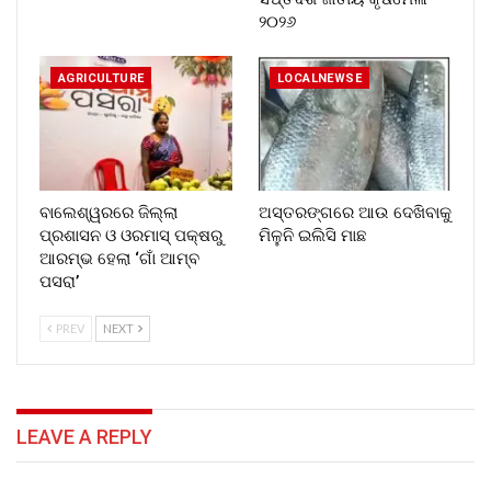
୨୦୨୬
AGRICULTURE
LOCALNEWSE
ବାଲେଶ୍ୱରରେ ଜିଲ୍ଲା
ଅସ୍ତରଙ୍ଗରେ ଆଉ ଦେଖିବାକୁ
ପ୍ରଶାସନ ଓ ଓରମାସ୍ ପକ୍ଷରୁ
ମିଳୁନି ଇଲିସି ମାଛ
ଆରମ୍ଭ ହେଲା ‘ଗାଁ ଆମ୍ବ
ପସରା’
PREV
NEXT
LEAVE A REPLY