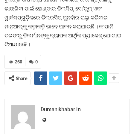
ଭାଙ୍ଗିବା ପାଇଁ ହୋଣ୍ଡାର ଡିଲର୍ସିପ୍, ସୋ’ରୁମ୍ ଏବଂ
ୱାର୍କସପ୍ଗୁଡ଼ିକରେ ଡିଲରସିପ୍ ପୁନର୍ବାର ଚାଲୁ କରିବାର
ମାନୁଆଲ୍କୁ କଡ଼ାକଡ଼ି ଭାବେ ପାଳନ କରାଯାଉଛି । କଂପାନି
ତରଫରୁ ଡିଲର୍ମାନଙ୍କୁ ବ୍ୟାପକ ଆର୍ଥିକ ପ୍ୟାକେଜ୍ ଯୋଗାଇ
ଦିଆଯାଉଛି ।
260
0
Share
Dumanikhabar.in