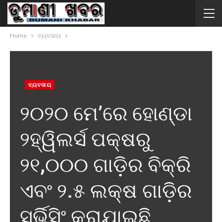
Home
ବ୍ୟବସାୟ
ବ୍ୟବସାୟ
୨୦୨୦ ମେ’ରେ ହୋଣ୍ଡା
୨ହ୍ୱିଲର୍ସ ପକ୍ଷରୁ
୨୧,୦୦୦ ଗାଡ଼ିର ବିକ୍ରି
ଏବଂ ୨.୫ ଲକ୍ଷ ଗାଡ଼ିର
ସର୍ଭିସିଂ କରାଯାଇଛି