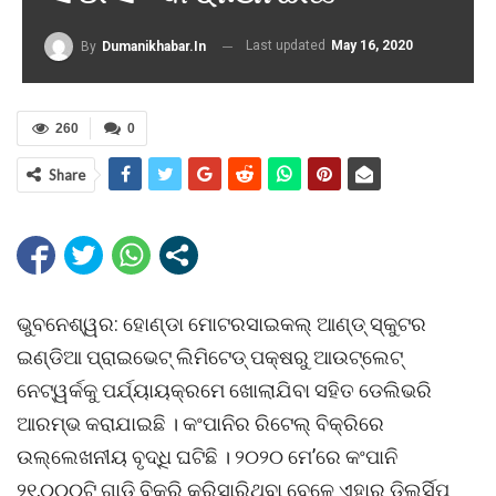
Last updated
May 16, 2020
By
Dumanikhabar.in
260
0
Share
ଭୁବନେଶ୍ୱର: ହୋଣ୍ଡା ମୋଟରସାଇକଲ୍ ଆଣ୍ଡ୍ ସ୍କୁଟର
ଇଣ୍ଡିଆ ପ୍ରାଇଭେଟ୍ ଲିମିଟେଡ୍ ପକ୍ଷରୁ ଆଉଟ୍ଲେଟ୍
ନେଟ୍ୱର୍କକୁ ପର୍ଯ୍ୟାୟକ୍ରମେ ଖୋଲାଯିବା ସହିତ ଡେଲିଭରି
ଆରମ୍ଭ କରାଯାଇଛି । କଂପାନିର ରିଟେଲ୍ ବିକ୍ରିରେ
ଉଲ୍ଲେଖନୀୟ ବୃଦ୍ଧି ଘଟିଛି । ୨୦୨୦ ମେ’ରେ କଂପାନି
୨୧,୦୦୦ଟି ଗାଡ଼ି ବିକ୍ରି କରିସାରିଥିବା ବେଳେ ଏହାର ଡିଲର୍ସିପ୍