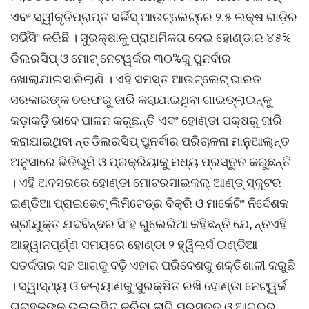
ଏବଂ ସ୍ୱୀକୃତିପ୍ରାପ୍ତ ସର୍ଭିସ୍ ଆଉଟ୍ଲେଟ୍ରେ ୨.୫ ଲକ୍ଷ ଗାଡ଼ିର
ସର୍ଭିସିଂ କରିଛି । ସୁରକ୍ଷାକୁ ପ୍ରାଥମିକତା ଦେଇ ହୋଣ୍ଡାର ୪୫%
ଡିଲରସିପ୍ ଓ ମୋଟ୍ ନେଟୱର୍କର ୩୦%କୁ ପୁନର୍ବାର
ଖୋଲାଯାଇସାରିଲାଣି । ଏହି ସମସ୍ତ ଆଉଟ୍ଲେଟ୍ ଭାରତ
ସରକାରଙ୍କ ତରଫରୁ ଜାରିି କରାଯାଇଥିବା ଗାଇଡ୍ଲାଇନ୍କୁ
କଡ଼ାକଡ଼ି ଭାବେ ପାଳନ କରୁଛନ୍ତି ଏବଂ ହୋଣ୍ଡା ପକ୍ଷରୁ ଜାରି
କରାଯାଇଥିବା ନ୍ତଡିଲରସିପ୍ ପୁନର୍ବାର ପରିଚାଳନା ମାନୁଆଲ୍ନ୍ତ
ଅନୁସାରେ ଭିତିଭୂମି ଓ ପ୍ରକ୍ରିୟାକୁ ମଧ୍ୟ ପ୍ରସ୍ତୁତ କରୁଛନ୍ତି
। ଏହି ଅବସରରେ ହୋଣ୍ଡା ମୋଟରସାଇକଲ୍ ଆଣ୍ଡ୍ ସ୍କୁଟର
ଇଣ୍ଡିଆ ପ୍ରାଇଭେଟ୍ ଲିମିଟେଡ୍ର ବିକ୍ରି ଓ ମାର୍କେଟିଂ ନିର୍ଦେଶକ
ଶ୍ରୀଯୁକ୍ତ ଯଦବିନ୍ଦର ସିଂହ ଗୁଲେରିଆ କହିଛନ୍ତି ଯେ, ନ୍ତଏହି
ଆହ୍ୱାନପୂର୍ଣ୍ଣ ସମୟରେ ହୋଣ୍ଡା ୨ ହ୍ୱିଲର୍ସ ଇଣ୍ଡିଆ
ସତର୍କତାର ସହ ଆଗକୁ ବଢ଼ି ଏହାର ପରିବେଶକୁ ଶକ୍ତିଶାଳୀ କରୁଛି
। ସ୍ୱାସ୍ଥ୍ୟ ଓ କଲ୍ୟାଣକୁ ସୁରକ୍ଷିତ ରଖି ହୋଣ୍ଡା ନେଟ୍ୱର୍କ
ଗ୍ରାହକଙ୍କୁ ଉଲ୍ଲସିତ କରିବା ଲାଗି ପ୍ରସ୍ତୁତ ଓ ଆଗଭର