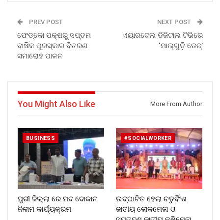
PREV POST
NEXT POST
ଫେଡ୍କୋ ପକ୍ଷରୁ ସପ୍ତମ
ଏୟାରଟେଲ ଡିଜିଟାଲ ଟିଭିରେ
ବାର୍ଷିକ ପୁରସ୍କାର ବିତରଣ
‘ମାଲ୍ଗୁଡ଼ି ଡେଜ୍’
ସମାରୋହ ପାଳନ
You Might Also Like
More From Author
BUSINESS
#SOCIALWORKER
ପୁରୀ ଜିଲ୍ଲା ରେ ମଦ ଦୋକାନ
ଉଦ୍ଘାଟିତ ହେଲା ଚତୁର୍ବିଂଶ
ନିଲାମ କାର୍ଯ୍ୟକ୍ରମ
ଜାତୀୟ ଲୋକମେଳା ଓ
ସପ୍ତଦଶ ଜାତୀୟ କୃଷିମେଳା