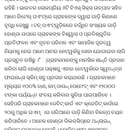
ରହିଛି । ଭାରତର ଲୋକପ୍ରିୟ ୬ଟି ବିଏସ୍ ସିକ୍ସ ଉତ୍ପାଦ ସହିତ
ଆମେ ରିଟେଲ୍ ପଏଂଟ୍ରେ ଗ୍ରାହକଙ୍କ ଦ୍ୱାରା ଗାଡ଼ି କିଣାରେ
ବୃଦ୍ଧି ଦେଖୁଛୁ । ଟଚ୍ ପଏଂଟ୍ଗୁଡ଼ିକରେ ବର୍ଦ୍ଧିତ ସଂଖ୍ୟକ ଗାଡ଼ି
ହୋଣ୍ଡା ଉପରେ ଗ୍ରାହକଙ୍କ ବିଶ୍ୱାସ ଓ ପ୍ରତିଶ୍ରୁତିର
ପ୍ରତିଫଳନ ଏବଂ ନୂତନ ପରିମଳ ଏବଂ ସାମାଜିକ ଦୂରତ୍ୱ
ନିୟମକୁ ନେଇ ଆମେ ଆମର ନେଟୱର୍କକୁ ସେବା ଯୋଗାଇବା ଲାଗି
ପ୍ରସ୍ତୁତ ରଖିଛୁ ।” ୍ଗ୍ରାହକମାନଙ୍କୁ ମାନସିକ ଶାନ୍ତି ପ୍ରଦାନ
କରିବା ଲାଗି ହୋଣ୍ଡା ପକ୍ଷରୁ ଏହାର ନେଟୱର୍କରେ ସ୍ୱତନ୍ତ୍ର
ଫାଇନାନ୍ସ ସ୍କିମ୍ ସବୁ ପ୍ରଦାନ କରାଯାଉଛି । ଗ୍ରାହକମାନେ
ମୂଲ୍ୟର ୧୦୦% ଋଣ, କମ୍ ଡାଉନ୍ ପେମେଂଟ୍ ଏବଂ ୧୨୦୦୦
ଟଙ୍କା ପର୍ଯ୍ୟନ୍ତ ସଂଚୟ କରିବାର ସୁବିଧା ପାଇପାରିବେ ।
ସେହିପରି ଗ୍ରାହକମାନେ ଡେବିଟ୍ କାର୍ଡ ଏବଂ କ୍ରେଡିଟ୍ କାର୍ଡରେ
୨୦ରୁ ଅଧିକ ଇଏମ୍ାଇ ଜରିଆରେ ଗାଡ଼ି କିଣିବା ବିକଳ୍ପ ଚୟନ
କରିପାରିବେ । ଅନେକ ହୋଣ୍ଡା ଡିଲରସିପ୍ରେ ଅନ୍ଲାଇନ୍
ବୁକିଙ୍ଗ ଉପଲବ୍ଧ ହେଉଛି । କୋଭିଡ୍-୧୯ର ଶୃଙ୍ଖଳାକୁ