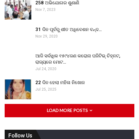
258 ଅଭିଯୋଗର ଶୁଣାଣି
Nov 7, 2023
31 ଦିନ ପୂର୍ବରୁ ଶୀତ ଅଧିବେଶନ ବନ୍ଦ…
Nov 29, 2020
ଆଜି ସର୍ବାଧିକ ୧୫୯୪ଜଣ କରୋନା ପଜିଟିଭ୍ ଚିହ୍ନଟ,
ରାଜ୍ୟରେ ମୋଟ…
Jul 24, 2020
22 ଦିନ ହେଲା ମହିଳା ନିଖୋଜ
Jul 25, 2025
LOAD MORE POSTS
Follow Us