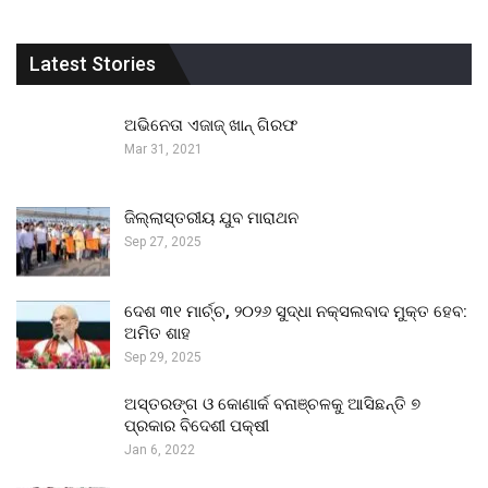
Latest Stories
ଅଭିନେତା ଏଜାଜ୍ ଖାନ୍ ଗିରଫ
Mar 31, 2021
ଜିଲ୍ଲାସ୍ତରୀୟ ଯୁବ ମାରାଥନ
Sep 27, 2025
ଦେଶ ୩୧ ମାର୍ଚ୍ଚ, ୨୦୨୬ ସୁଦ୍ଧା ନକ୍ସଲବାଦ ମୁକ୍ତ ହେବ:
ଅମିତ ଶାହ
Sep 29, 2025
ଅସ୍ତରଙ୍ଗ ଓ କୋଣାର୍କ ବନାଞ୍ଚଳକୁ ଆସିଛନ୍ତି ୭
ପ୍ରକାର ବିଦେଶୀ ପକ୍ଷୀ
Jan 6, 2022