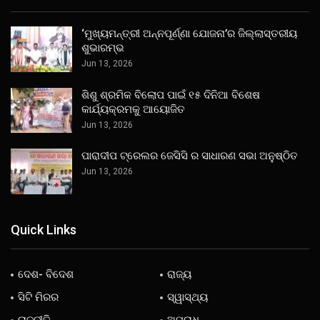
‘ମୁଖ୍ୟମନ୍ତ୍ରୀ ଅନ୍ନପୂର୍ଣ୍ଣା ଯୋଜନା’ର ଜିଲ୍ଲାସ୍ତରୀୟ
ଶୁଭାରମ୍ଭ
Jun 13, 2026
ଶିଶୁ ଶ୍ରମିକ ବିଲୋପ ପାଇଁ ୧୫ ଦିନିଆ ବିଶେଷ
କାର୍ଯ୍ୟକ୍ରମକୁ ଆୟୋଜିତ
Jun 13, 2026
ପାରାଦୀପ ଟ୍ରେଲର ଜେସିସି ର ସାଧାରଣ ସଭା ଅନୁଷ୍ଠିତ
Jun 13, 2026
Quick Links
ଦେଶ- ବିଦେଶ
ରାଜ୍ୟ
ସିଟି ମିରର
ସ୍ୱାସ୍ଥ୍ୟ