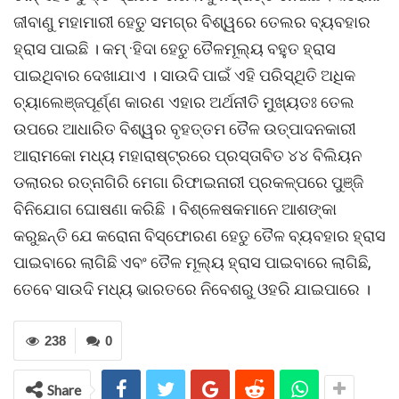
ଜୀବାଣୁ ମହାମାରୀ ହେତୁ ସମଗ୍ର ବିଶ୍ୱରେ ତେଲର ବ୍ୟବହାର
ହ୍ରାସ ପାଇଛି । କମ୍ ·ହିଦା ହେତୁ ତୈଳମୂଲ୍ୟ ବହୁତ ହ୍ରାସ
ପାଇଥିବାର ଦେଖାଯାଏ । ସାଉଦି ପାଇଁ ଏହି ପରିସ୍ଥିତି ଅଧିକ
ଚ୍ୟାଲେଞ୍ଜପୂର୍ଣ୍ଣ କାରଣ ଏହାର ଅର୍ଥନୀତି ମୁଖ୍ୟତଃ ତେଲ
ଉପରେ ଆଧାରିତ ବିଶ୍ୱର ବୃହତ୍ତମ ତୈଳ ଉତ୍ପାଦନକାରୀ
ଆରାମକୋ ମଧ୍ୟ ମହାରାଷ୍ଟ୍ରରେ ପ୍ରସ୍ତାବିତ ୪୪ ବିଲିୟନ
ଡଲାରର ରତ୍ନାଗିରି ମେଗା ରିଫାଇନାରୀ ପ୍ରକଳ୍ପରେ ପୁଞ୍ଜି
ବିନିଯୋଗ ଘୋଷଣା କରିଛି । ବିଶ୍ଳେଷକମାନେ ଆଶଙ୍କା
କରୁଛନ୍ତି ଯେ କରୋନା ବିସ୍ଫୋରଣ ହେତୁ ତୈଳ ବ୍ୟବହାର ହ୍ରାସ
ପାଇବାରେ ଲାଗିଛି ଏବଂ ତୈଳ ମୂଲ୍ୟ ହ୍ରାସ ପାଇବାରେ ଲାଗିଛି,
ତେବେ ସାଉଦି ମଧ୍ୟ ଭାରତରେ ନିବେଶରୁ ଓହରି ଯାଇପାରେ ।
238
0
Share