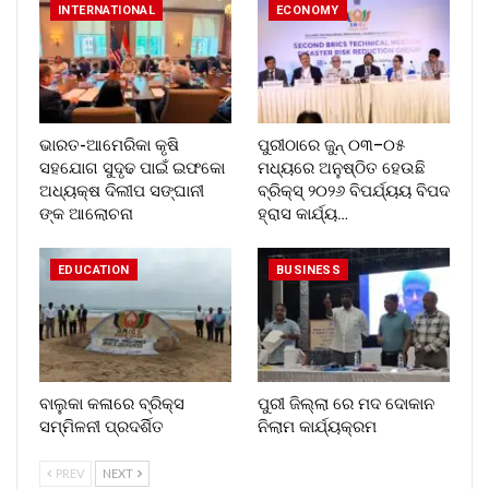
INTERNATIONAL
ECONOMY
ଭାରତ-ଆମେରିକା କୃଷି
ପୁରୀଠାରେ ଜୁନ୍ ୦୩–୦୫
ସହଯୋଗ ସୁଦୃଢ ପାଇଁ ଇଫକୋ
ମଧ୍ୟରେ ଅନୁଷ୍ଠିତ ହେଉଛି
ଅଧ୍ୟକ୍ଷ ଦିଲୀପ ସଙ୍ଘାନୀ
ବ୍ରିକ୍ସ୍ ୨୦୨୬ ବିପର୍ଯ୍ୟୟ ବିପଦ
ଙ୍କ ଆଲୋଚନା
ହ୍ରାସ କାର୍ଯ୍ୟ…
EDUCATION
BUSINESS
ବାଲୁକା କଳାରେ ବ୍ରିକ୍ସ
ପୁରୀ ଜିଲ୍ଲା ରେ ମଦ ଦୋକାନ
ସମ୍ମିଳନୀ ପ୍ରଦର୍ଶିତ
ନିଲାମ କାର୍ଯ୍ୟକ୍ରମ
PREV
NEXT