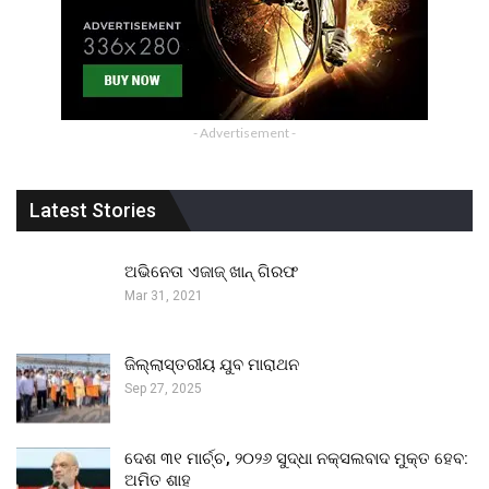
- Advertisement -
Latest Stories
ଅଭିନେତା ଏଜାଜ୍ ଖାନ୍ ଗିରଫ
Mar 31, 2021
ଜିଲ୍ଲାସ୍ତରୀୟ ଯୁବ ମାରାଥନ
Sep 27, 2025
ଦେଶ ୩୧ ମାର୍ଚ୍ଚ, ୨୦୨୬ ସୁଦ୍ଧା ନକ୍ସଲବାଦ ମୁକ୍ତ ହେବ:
ଅମିତ ଶାହ