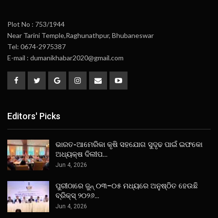
Plot No : 753/1944
Near Tarini Temple,Raghunathpur, Bhubaneswar
Tel: 0674-2975387
E-mail : dumanikhabar2020@gmail.com
Editors' Picks
ଭାରତ-ଆମେରିକା କୃଷି ସହଯୋଗ ସୁଦୃଢ ପାଇଁ ଇଫକୋ
ଅଧ୍ୟକ୍ଷ ଦିଲୀପ…
Jun 4, 2026
ପୁରୀଠାରେ ଜୁନ୍ ୦୩–୦୫ ମଧ୍ୟରେ ଅନୁଷ୍ଠିତ ହେଉଛି
ବ୍ରିକ୍ସ୍ ୨୦୨୬…
Jun 4, 2026