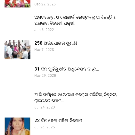
Sep 29, 2025
ଅସ୍ତରଙ୍ଗ ଓ କୋଣାର୍କ ବନାଞ୍ଚଳକୁ ଆସିଛନ୍ତି ୭
ପ୍ରକାର ବିଦେଶୀ ପକ୍ଷୀ
Jan 6, 2022
258 ଅଭିଯୋଗର ଶୁଣାଣି
Nov 7, 2023
31 ଦିନ ପୂର୍ବରୁ ଶୀତ ଅଧିବେଶନ ବନ୍ଦ…
Nov 29, 2020
ଆଜି ସର୍ବାଧିକ ୧୫୯୪ଜଣ କରୋନା ପଜିଟିଭ୍ ଚିହ୍ନଟ,
ରାଜ୍ୟରେ ମୋଟ…
Jul 24, 2020
22 ଦିନ ହେଲା ମହିଳା ନିଖୋଜ
Jul 25, 2025