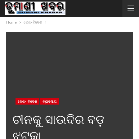
Home
ଦେଶ- ବିଦେଶ
ଦେଶ- ବିଦେଶ
ବ୍ୟବସାୟ
ଚୀନକୁ ସାଉଦିର ବଡ଼
ଝଟକା