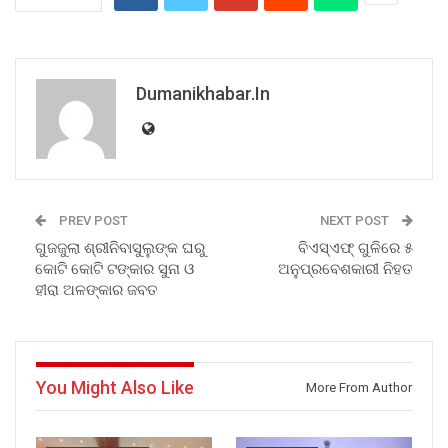
Dumanikhabar.in
PREV POST
NEXT POST
ଗୁଜଜୁଲା ଶ୍ରୀନିବାସୁଲୁଙ୍କ ଘରୁ
ବିଏସ୍ଏଫ୍ ଗୁଳିରେ ୫
କୋଟି କୋଟି ଟଙ୍କାର ସୁନା ଓ
ଅନୁପ୍ରବେଶକାରୀ ନିହତ
ହୀରା ଅଳଙ୍କାର ଜବତ
You Might Also Like
More From Author