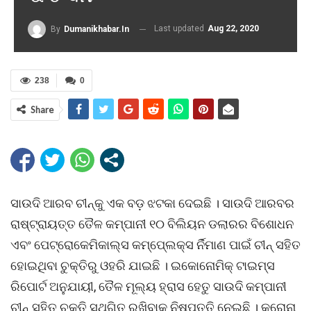
Last updated
Aug 22, 2020
By
Dumanikhabar.in
238
0
Share
ସାଉଦି ଆରବ ଚୀନ୍କୁ ଏକ ବଡ଼ ଝଟକା ଦେଇଛି । ସାଉଦି ଆରବର
ରାଷ୍ଟ୍ରାୟତ୍ତ ତୈଳ କମ୍ପାନୀ ୧୦ ବିଲିୟନ ଡଲାରର ବିଶୋଧନ
ଏବଂ ପେଟ୍ରୋକେମିକାଲ୍ସ କମ୍ପେ୍ଲକ୍ସ ର୍ନିମାଣ ପାଇଁ ଚୀନ୍ ସହିତ
ହୋଇଥିବା ଚୁକ୍ତିରୁ ଓହରି ଯାଇଛି । ଇକୋନୋମିକ୍ ଟାଇମ୍ସ
ରିପୋର୍ଟ ଅନୁଯାୟୀ, ତୈଳ ମୂଲ୍ୟ ହ୍ରାସ ହେତୁ ସାଉଦି କମ୍ପାନୀ
ଚୀନ୍ ସହିତ ଚୁକ୍ତି ସ୍ଥଗିତ ରଖିବାକୁ ନିଷ୍ପତ୍ତି ନେଇଛି । କରୋନା