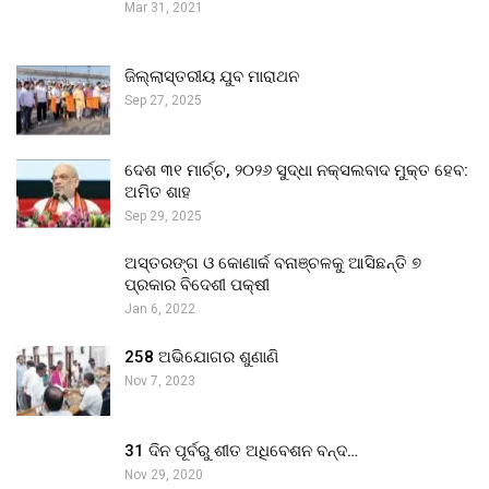
Mar 31, 2021
ଜିଲ୍ଲାସ୍ତରୀୟ ଯୁବ ମାରାଥନ
Sep 27, 2025
ଦେଶ ୩୧ ମାର୍ଚ୍ଚ, ୨୦୨୬ ସୁଦ୍ଧା ନକ୍ସଲବାଦ ମୁକ୍ତ ହେବ:
ଅମିତ ଶାହ
Sep 29, 2025
ଅସ୍ତରଙ୍ଗ ଓ କୋଣାର୍କ ବନାଞ୍ଚଳକୁ ଆସିଛନ୍ତି ୭
ପ୍ରକାର ବିଦେଶୀ ପକ୍ଷୀ
Jan 6, 2022
258 ଅଭିଯୋଗର ଶୁଣାଣି
Nov 7, 2023
31 ଦିନ ପୂର୍ବରୁ ଶୀତ ଅଧିବେଶନ ବନ୍ଦ…
Nov 29, 2020