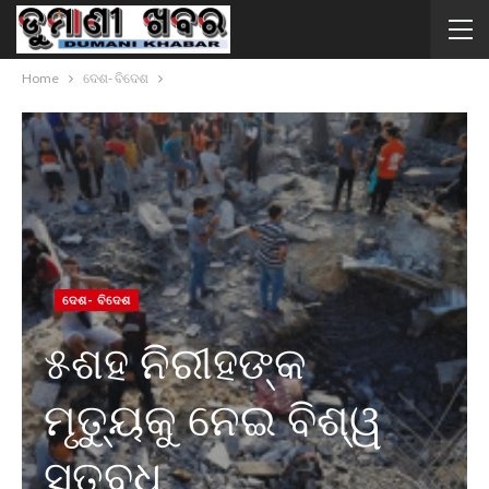
Home
ଦେଶ- ବିଦେଶ
ଦେଶ- ବିଦେଶ
୫ଶହ ନିରୀହଙ୍କ
ମୃତୁ୍ୟକୁ ନେଇ ବିଶ୍ୱ
ସ୍ତବ୍ଧ