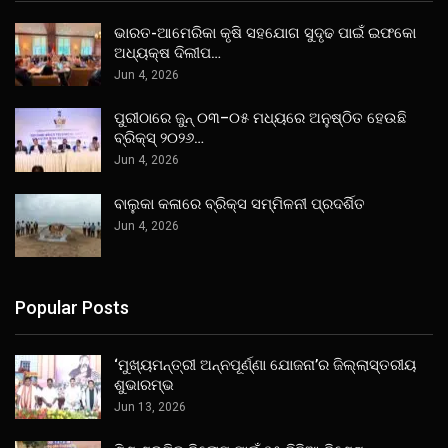
ଭାରତ-ଆମେରିକା କୃଷି ସହଯୋଗ ସୁଦୃଢ ପାଇଁ ଇଫକୋ
ଅଧ୍ୟକ୍ଷ ଦିଲୀପ…
Jun 4, 2026
ପୁରୀଠାରେ ଜୁନ୍ ୦୩–୦୫ ମଧ୍ୟରେ ଅନୁଷ୍ଠିତ ହେଉଛି
ବ୍ରିକ୍ସ୍ ୨୦୨୬…
Jun 4, 2026
ବାଲୁକା କଳାରେ ବ୍ରିକ୍ସ ସମ୍ମିଳନୀ ପ୍ରଦର୍ଶିତ
Jun 4, 2026
Popular Posts
‘ମୁଖ୍ୟମନ୍ତ୍ରୀ ଅନ୍ନପୂର୍ଣ୍ଣା ଯୋଜନା’ର ଜିଲ୍ଲାସ୍ତରୀୟ
ଶୁଭାରମ୍ଭ
Jun 13, 2026