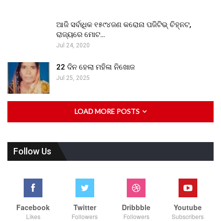
ଆଜି ସର୍ବାଧିକ ୧୫୯୪ଜଣ କରୋନା ପଜିଟିଭ୍ ଚିହ୍ନଟ,
ରାଜ୍ୟରେ ମୋଟ…
Jul 24, 2020
22 ଦିନ ହେଲା ମହିଳା ନିଖୋଜ
Jul 25, 2025
LOAD MORE POSTS
Follow Us
Facebook
Twitter
Dribbble
Youtube
Likes
Followers
Followers
Subscribers