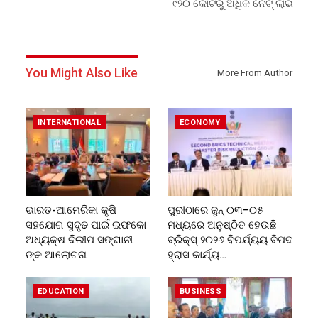
୯୨୦ କୋଟିରୁ ଅଧିକ ନେଟ୍ ଲାଭ
You Might Also Like
More From Author
INTERNATIONAL
ECONOMY
ଭାରତ-ଆମେରିକା କୃଷି
ପୁରୀଠାରେ ଜୁନ୍ ୦୩–୦୫
ସହଯୋଗ ସୁଦୃଢ ପାଇଁ ଇଫକୋ
ମଧ୍ୟରେ ଅନୁଷ୍ଠିତ ହେଉଛି
ଅଧ୍ୟକ୍ଷ ଦିଲୀପ ସଙ୍ଘାନୀ
ବ୍ରିକ୍ସ୍ ୨୦୨୬ ବିପର୍ଯ୍ୟୟ ବିପଦ
ଙ୍କ ଆଲୋଚନା
ହ୍ରାସ କାର୍ଯ୍ୟ…
EDUCATION
BUSINESS