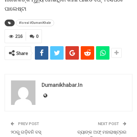
ପାଲେଷ୍ଟା
#Isreal #DumaniKhabr
216
0
Share
Dumanikhabar.in
PREV POST
NEXT POST
୨୦ରୁ ଗଡ଼ିବନି ବସ୍
ବ୍ୟାଙ୍କ ଅଫ୍ ମହାରାଷ୍ଟ୍ରର