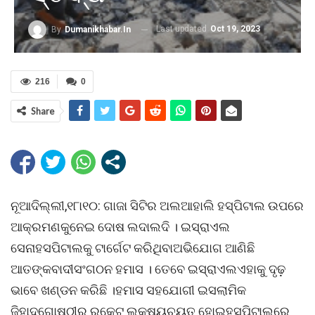
Last updated
Oct 19, 2023
By
Dumanikhabar.in
216
0
Share
ନୂଆଦିଲ୍ଲୀ,୧୮ା୧୦: ଗାଜା ସିଟିର ଅଲଆହାଲି ହସ୍ପିଟାଲ ଉପରେ
ଆକ୍ରମଣକୁନେଇ ଦୋଷ ଲଦାଲଦି । ଇସ୍ରାଏଲ
ସେନାହସପିଟାଲକୁ ଟାର୍ଗେଟ କରିଥିବାଅଭିଯୋଗ ଆଣିଛି
ଆତଙ୍କବାଦୀସଂଗଠନ ହମାସ । ତେବେ ଇସ୍ରାଏଲଏହାକୁ ଦୃଢ଼
ଭାବେ ଖଣ୍ଡନ କରିଛି ।ହମାସ ସହଯୋଗୀ ଇସଲାମିକ
ଜିହାଦଗୋଷ୍ଠୀର ରକେଟ ଲକ୍ଷ୍ୟଚ୍ୟୁତ ହୋଇହସପିଟାଲରେ