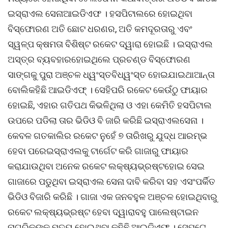
ଇସ୍ରାଏଲ ସେନାଆଇଡିଏଫ । ହସପିଟାଲରେ ହୋଇଥିବା
ବିସ୍ଫୋରଣ ଅତି ଛୋଟ ଧରଣର, ଅତି କମଦୂରତାରୁ ଏବଂ
ସ୍ୱଳ୍ପ କ୍ଷମତା ବିଶିଷ୍ଟ ରକେଟ ଦ୍ୱାରା ହୋଇଛି । ଇସ୍ରାଏଲ
ଅସ୍ତ୍ର ବ୍ୟବହାରହୋଇଥିଲେ ପ୍ରଚଣ୍ଡ ବିସ୍ଫୋରଣ
ସାଙ୍ଗକୁ ପୁରା ଅଞ୍ଚଳ ଧ୍ୱଂସ୍ତବିଧ୍ୱଂସ୍ତ ହୋଇଯାଇଥାଆନ୍ତା
ବୋଲିକହିଛି ଆଇଡିଏଫ୍ । ସେହିପରି ରକେଟ କେଉଁଠୁ ଫାୟାର
ହୋଇଛି, ଏହାର ଗତିପଥ କିଭଳିଥିଲା ଓ ଏହା କେମିତି ହସପିଟାଲ
ଉପରେ ପଡିଲା ତାର ଭିଡିଓ ବି ଜାରି କରିଛି ଇସ୍ରାଏଲସେନା ।
କେବଳ ଗତକାଲିର ରକେଟ ନୁହେଁ ୭ ତାରିଖରୁ ଯୁଦ୍ଧ ଆରମ୍ଭ
ହେବା ପରେଇସ୍ରାଏଲକୁ ଟାର୍ଗେଟ କରି ଗାଜାରୁ ଫାୟାର
କରାଯାଉଥିବା ଅନେକ ରକେଟ ଲକ୍ଷ୍ୟଭ୍ରଷ୍ଟହୋଇ ସେଇ
ଗାଜାରେ ପଡୁଥିବା ଇସ୍ରାଏଲ ସେନା ଦାବି କରିବା ସହ ଏସଂପର୍କିତ
ଭିଡିଓ ବିଜାରି କରିଛି । ଗାଜା ଏକ ଜନବହୁଳ ଅଞ୍ଚଳ ହୋଇଥିବାରୁ
ରକେଟ ଲକ୍ଷ୍ୟଭ୍ରଷ୍ଟ ହେବା ଦ୍ୱାରାବହୁ ପାଲେଷ୍ଟାଇନ
ନାଗରିକଙ୍କ ମୃତ୍ୟୁ ହୋଇଥିବା କହିଛି ଆଇଡିଏଫ୍ । ସେପଟେ