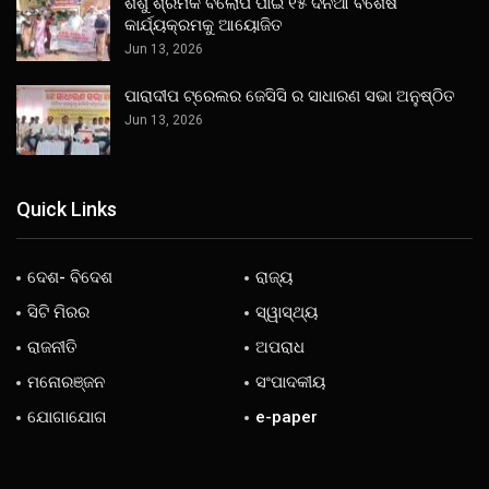
ଶିଶୁ ଶ୍ରମିକ ବିଲୋପ ପାଇଁ ୧୫ ଦିନିଆ ବିଶେଷ
କାର୍ଯ୍ୟକ୍ରମକୁ ଆୟୋଜିତ
Jun 13, 2026
ପାରାଦୀପ ଟ୍ରେଲର ଜେସିସି ର ସାଧାରଣ ସଭା ଅନୁଷ୍ଠିତ
Jun 13, 2026
Quick Links
ଦେଶ- ବିଦେଶ
ରାଜ୍ୟ
ସିଟି ମିରର
ସ୍ୱାସ୍ଥ୍ୟ
ରାଜନୀତି
ଅପରାଧ
ମନୋରଞ୍ଜନ
ସଂପାଦକୀୟ
ଯୋଗାଯୋଗ
e-paper