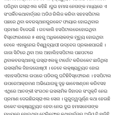
ପଡିଥିବା ଇସ୍ରାଏଲ କହିଛି ।ଦୁଇ ହମାସ ନେତାଙ୍କ ମଧ୍ୟରେ ଏ
ସଂପର୍କିତକଥାବାର୍ତ୍ତାର ଅଡିଓ ରିଲିଜ କରିବା ସହହସପିଟାଲ
ପଛରେ ଥିବା କବରସ୍ଥାନରୁରକେଟ ଫାୟାର ହୋଇଥିବାର
ପ୍ରମାଣ ବିଦେଇଛି । ଗତକାଲି ହସପିଟାଲରେହୋଇଥିବା
ବିସ୍ଫୋରଣରେ ୫ ଶହରୁ ଅଧିକଲୋକଙ୍କ ମୃତୁ୍ୟ ହୋଇଥିବା
ବେଳେ ଏହାକୁନେଇ ବିଶ୍ୱବ୍ୟାପୀ ଉଦ୍ବେଗ ପ୍ରକାଶପାଇଛି ।
ଗାଜା ସିଟିରେ ଥିବା ଅଲ ଆହାଲିହସପିଟାଲ ପଛପଟରେ
ଥିବାକବରସ୍ଥାନରୁ ଇସ୍ରାଏଲକୁ ଟାର୍ଗେଟ କରିରକେଟ ଛାଡିଥିଲା
ଇସଲାମିକ ଜିହାଦଗୋଷ୍ଠୀ । ତେବେ ଲକ୍ଷ୍ୟଚ୍ୟୁତ ହୋଇ
ଏହାହସପିଟାଲ ଉପରେ ପଡିବାରୁ ଘଟିଛିବିସ୍ଫୋରଣ । ହସପିଟାଲ
ଉପରେଆକ୍ରମଣ ଅଭିଯୋଗକୁ ଦୃଢ଼ ଭାବେଖଣ୍ଡନ କରିବସହ
ଏଥିରେ ଆତଙ୍କୀ ସଂଗଠନ ଇସଲାମିକ ଜିହାଦର ସଂପୃକ୍ତି ନେଇ
ପ୍ରମାଣ ଦେଇଛିଇସ୍ରାଏଲ ସେନା । ଗୁରୁତ୍ୱପୂର୍ଣ୍ଣ କଥା ହେଉଛି
ରକେଟ ଲକ୍ଷ୍ୟଚ୍ୟୁତ ହେବା ନେଇ ଦୁଇ ହମାସନେତାଙ୍କ
ମଧ୍ୟରେ ହୋଇଥିବା ଟେଲିଫୋନ କଥାବାର୍ତ୍ତାର ଅଡିଓ ବି ଛାଡିଛି