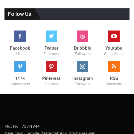
Follow Us
Facebook
Twitter
Dribbble
Youtube
Likes
Followers
Followers
Subscribers
117k
Pinterest
Instagram
RSS
Subscribers
Followers
Followers
Subscribe
Plot No : 753/1944
Near Tarini Temple,Raghunathpur, Bhubaneswar