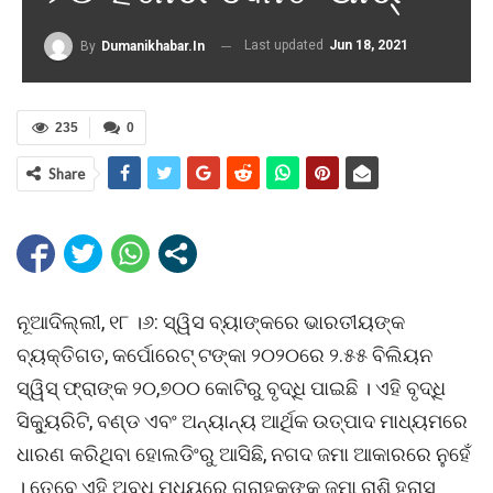
Last updated
Jun 18, 2021
By
Dumanikhabar.in
235
0
Share
ନୂଆଦିଲ୍ଲୀ, ୧୮ ।୬: ସ୍ୱିସ ବ୍ୟାଙ୍କରେ ଭାରତୀୟଙ୍କ
ବ୍ୟକ୍ତିଗତ, କର୍ପୋରେଟ୍ ଟଙ୍କା ୨୦୨୦ରେ ୨.୫୫ ବିଲିୟନ
ସ୍ୱିସ୍ ଫ୍ରାଙ୍କ ୨୦,୭୦୦ କୋଟିରୁ ବୃଦ୍ଧି ପାଇଛି । ଏହି ବୃଦ୍ଧି
ସିକ୍ୟୁରିଟି, ବଣ୍ଡ ଏବଂ ଅନ୍ୟାନ୍ୟ ଆର୍ଥିକ ଉତ୍ପାଦ ମାଧ୍ୟମରେ
ଧାରଣ କରିଥିବା ହୋଲଡିଂରୁ ଆସିଛି, ନଗଦ ଜମା ଆକାରରେ ନୁହେଁ
। ତେବେ ଏହି ଅବଧି ମଧ୍ୟରେ ଗ୍ରାହକଙ୍କ ଜମା ରାଶି ହ୍ରାସ