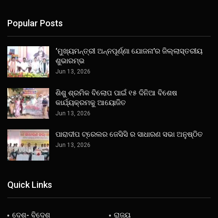
Popular Posts
‘ମୁଖ୍ୟମନ୍ତ୍ରୀ ଅନ୍ନପୂର୍ଣ୍ଣା ଯୋଜନା’ର ଜିଲ୍ଲାସ୍ତରୀୟ
ଶୁଭାରମ୍ଭ
Jun 13, 2026
ଶିଶୁ ଶ୍ରମିକ ବିଲୋପ ପାଇଁ ୧୫ ଦିନିଆ ବିଶେଷ
କାର୍ଯ୍ୟକ୍ରମକୁ ଆୟୋଜିତ
Jun 13, 2026
ପାରାଦୀପ ଟ୍ରେଲର ଜେସିସି ର ସାଧାରଣ ସଭା ଅନୁଷ୍ଠିତ
Jun 13, 2026
Quick Links
ଦେଶ- ବିଦେଶ
ରାଜ୍ୟ