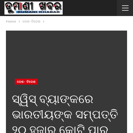
Home
ଦେଶ- ବିଦେଶ
ଦେଶ- ବିଦେଶ
ସ୍ୱିସ୍ ବ୍ୟାଙ୍କରେ
ଭାରତୀୟଙ୍କ ସମ୍ପତ୍ତି
୨୦ ହଜାର କୋଟି ପାର୍