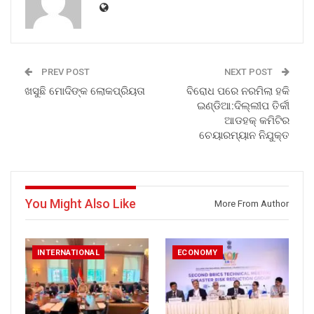
PREV POST
NEXT POST
ଖସୁଛି ମୋଦିଙ୍କ ଲୋକପ୍ରିୟତା
ବିରୋଧ ପରେ ନରମିଲା ହକି
ଇଣ୍ଡିଆ:ଦିଲ୍ଲୀପ ତିର୍କୀ
ଆଡହକ୍ କମିଟିର
ଚେୟାରମ୍ୟାନ ନିଯୁକ୍ତ
You Might Also Like
More From Author
INTERNATIONAL
ECONOMY