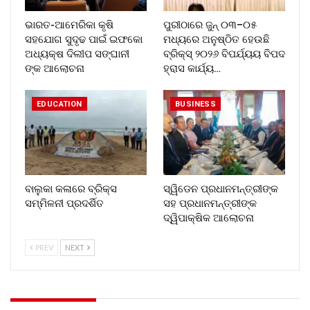
ଭାରତ-ଆମେରିକା କୃଷି
ପୁରୀଠାରେ ଜୁନ୍ ୦୩–୦୫
ସହଯୋଗ ସୁଦୃଢ ପାଇଁ ଇଫକୋ
ମଧ୍ୟରେ ଅନୁଷ୍ଠିତ ହେଉଛି
ଅଧ୍ୟକ୍ଷ ଦିଲୀପ ସଙ୍ଘାନୀ
ବ୍ରିକ୍ସ୍ ୨୦୨୬ ବିପର୍ଯ୍ୟୟ ବିପଦ
ଙ୍କ ଆଲୋଚନା
ହ୍ରାସ କାର୍ଯ୍ୟ…
EDUCATION
BUSINESS
ବାଲୁକା କଳାରେ ବ୍ରିକ୍ସ
ସ୍ୱିଡେନ ପ୍ରଧାନମନ୍ତ୍ରୀଙ୍କ
ସମ୍ମିଳନୀ ପ୍ରଦର୍ଶିତ
ସହ ପ୍ରଧାନମନ୍ତ୍ରୀଙ୍କ
ଦ୍ୱିପାକ୍ଷିକ ଆଲୋଚନା
PREV
NEXT