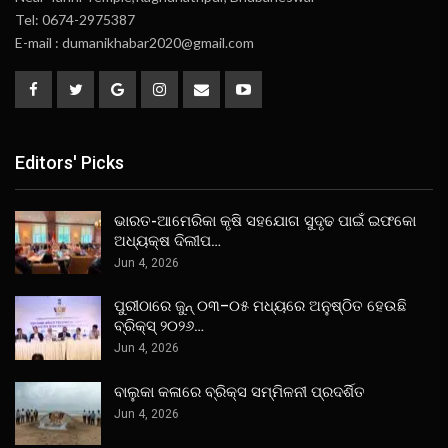
Tel: 0674-2975387
E-mail : dumanikhabar2020@gmail.com
Editors' Picks
ଭାରତ-ଆମେରିକା କୃଷି ସହଯୋଗ ସୁଦୃଢ ପାଇଁ ଇଫକୋ
ଅଧ୍ୟକ୍ଷ ଦିଲୀପ…
Jun 4, 2026
ପୁରୀଠାରେ ଜୁନ୍ ୦୩–୦୫ ମଧ୍ୟରେ ଅନୁଷ୍ଠିତ ହେଉଛି
ବ୍ରିକ୍ସ୍ ୨୦୨୬…
Jun 4, 2026
ବାଲୁକା କଳାରେ ବ୍ରିକ୍ସ ସମ୍ମିଳନୀ ପ୍ରଦର୍ଶିତ
Jun 4, 2026