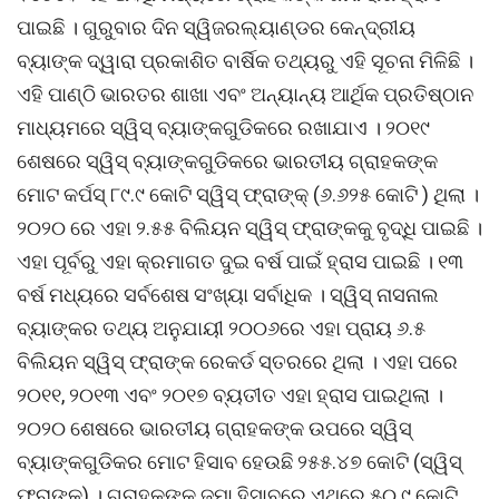
ପାଇଛି । ଗୁରୁବାର ଦିନ ସ୍ୱିଜରଲ୍ୟାଣ୍ଡର କେନ୍ଦ୍ରୀୟ
ବ୍ୟାଙ୍କ ଦ୍ୱାରା ପ୍ରକାଶିତ ବାର୍ଷିକ ତଥ୍ୟରୁ ଏହି ସୂଚନା ମିଳିଛି ।
ଏହି ପାଣ୍ଠି ଭାରତର ଶାଖା ଏବଂ ଅନ୍ୟାନ୍ୟ ଆର୍ଥିକ ପ୍ରତିଷ୍ଠାନ
ମାଧ୍ୟମରେ ସ୍ୱିସ୍ ବ୍ୟାଙ୍କଗୁଡିକରେ ରଖାଯାଏ । ୨୦୧୯
ଶେଷରେ ସ୍ୱିସ୍ ବ୍ୟାଙ୍କଗୁଡିକରେ ଭାରତୀୟ ଗ୍ରାହକଙ୍କ
ମୋଟ କର୍ପସ୍ ୮୯.୯ କୋଟି ସ୍ୱିସ୍ ଫ୍ରାଙ୍କ୍ (୬.୬୨୫ କୋଟି ) ଥିଲା ।
୨୦୨୦ ରେ ଏହା ୨.୫୫ ବିଲିୟନ ସ୍ୱିସ୍ ଫ୍ରାଙ୍କକୁ ବୃଦ୍ଧି ପାଇଛି ।
ଏହା ପୂର୍ବରୁ ଏହା କ୍ରମାଗତ ଦୁଇ ବର୍ଷ ପାଇଁ ହ୍ରାସ ପାଇଛି । ୧୩
ବର୍ଷ ମଧ୍ୟରେ ସର୍ବଶେଷ ସଂଖ୍ୟା ସର୍ବାଧିକ । ସ୍ୱିସ୍ ନାସନାଲ
ବ୍ୟାଙ୍କର ତଥ୍ୟ ଅନୁଯାୟୀ ୨୦୦୬ରେ ଏହା ପ୍ରାୟ ୬.୫
ବିଲିୟନ ସ୍ୱିସ୍ ଫ୍ରାଙ୍କ ରେକର୍ଡ ସ୍ତରରେ ଥିଲା । ଏହା ପରେ
୨୦୧୧, ୨୦୧୩ ଏବଂ ୨୦୧୭ ବ୍ୟତୀତ ଏହା ହ୍ରାସ ପାଇଥିଲା ।
୨୦୨୦ ଶେଷରେ ଭାରତୀୟ ଗ୍ରାହକଙ୍କ ଉପରେ ସ୍ୱିସ୍
ବ୍ୟାଙ୍କଗୁଡିକର ମୋଟ ହିସାବ ହେଉଛି ୨୫୫.୪୭ କୋଟି (ସ୍ୱିସ୍
ଫ୍ରାଙ୍କ) । ଗ୍ରାହକଙ୍କ ଜମା ହିସାବରେ ଏଥିରେ ୫୦.୯ କୋଟି