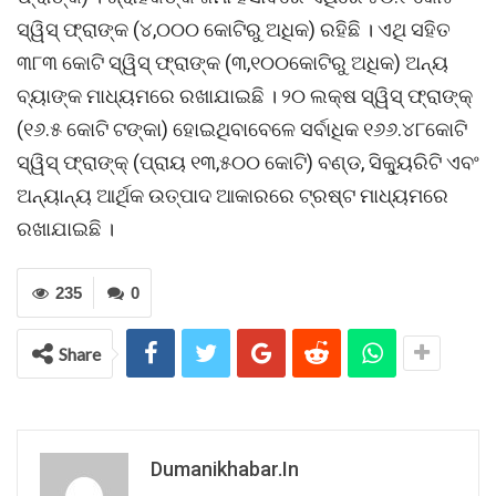
ସ୍ୱିସ୍ ଫ୍ରାଙ୍କ (୪,୦୦୦ କୋଟିରୁ ଅଧିକ) ରହିଛି । ଏଥି ସହିତ
୩୮୩ କୋଟି ସ୍ୱିସ୍ ଫ୍ରାଙ୍କ (୩,୧୦୦କୋଟିରୁ ଅଧିକ) ଅନ୍ୟ
ବ୍ୟାଙ୍କ ମାଧ୍ୟମରେ ରଖାଯାଇଛି । ୨୦ ଲକ୍ଷ ସ୍ୱିସ୍ ଫ୍ରାଙ୍କ୍
(୧୬.୫ କୋଟି ଟଙ୍କା) ହୋଇଥିବାବେଳେ ସର୍ବାଧିକ ୧୬୬.୪୮କୋଟି
ସ୍ୱିସ୍ ଫ୍ରାଙ୍କ୍ (ପ୍ରାୟ ୧୩,୫୦୦ କୋଟି) ବଣ୍ଡ, ସିକ୍ୟୁରିଟି ଏବଂ
ଅନ୍ୟାନ୍ୟ ଆର୍ଥିକ ଉତ୍ପାଦ ଆକାରରେ ଟ୍ରଷ୍ଟ ମାଧ୍ୟମରେ
ରଖାଯାଇଛି ।
235
0
Share
Dumanikhabar.in