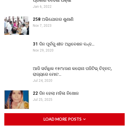
ପ୍ରକାର ବିଦେଶୀ ପକ୍ଷୀ
Jan 6, 2022
258 ଅଭିଯୋଗର ଶୁଣାଣି
Nov 7, 2023
31 ଦିନ ପୂର୍ବରୁ ଶୀତ ଅଧିବେଶନ ବନ୍ଦ…
Nov 29, 2020
ଆଜି ସର୍ବାଧିକ ୧୫୯୪ଜଣ କରୋନା ପଜିଟିଭ୍ ଚିହ୍ନଟ,
ରାଜ୍ୟରେ ମୋଟ…
Jul 24, 2020
22 ଦିନ ହେଲା ମହିଳା ନିଖୋଜ
Jul 25, 2025
LOAD MORE POSTS