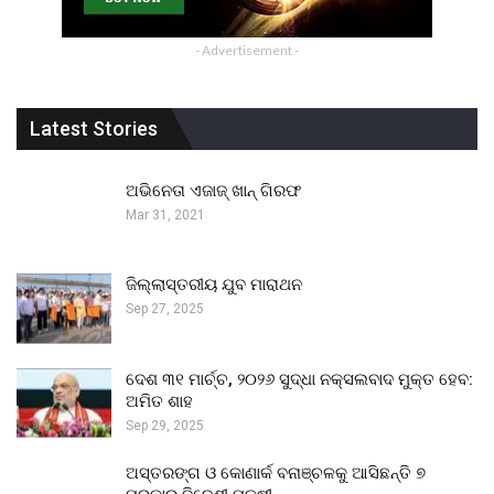
- Advertisement -
Latest Stories
ଅଭିନେତା ଏଜାଜ୍ ଖାନ୍ ଗିରଫ
Mar 31, 2021
ଜିଲ୍ଲାସ୍ତରୀୟ ଯୁବ ମାରାଥନ
Sep 27, 2025
ଦେଶ ୩୧ ମାର୍ଚ୍ଚ, ୨୦୨୬ ସୁଦ୍ଧା ନକ୍ସଲବାଦ ମୁକ୍ତ ହେବ:
ଅମିତ ଶାହ
Sep 29, 2025
ଅସ୍ତରଙ୍ଗ ଓ କୋଣାର୍କ ବନାଞ୍ଚଳକୁ ଆସିଛନ୍ତି ୭