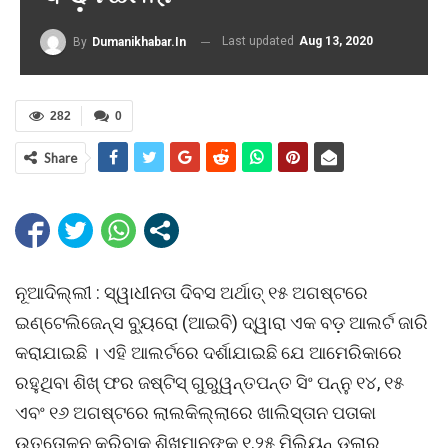
Last updated
Aug 13, 2020
By
Dumanikhabar.in
282
0
Share
ନୂଆଦିଲ୍ଲୀ : ସ୍ୱାଧୀନତା ଦିବସ ଅର୍ଥାତ୍ ୧୫ ଅଗଷ୍ଟରେ
ଇଣ୍ଟେଲିଜେନ୍ସ ବ୍ୟୁରୋ (ଆଇବି) ଦ୍ୱାରା ଏକ ବଡ଼ ଆଲର୍ଟ ଜାରି
କରାଯାଇଛି । ଏହି ଆଲର୍ଟରେ ଦର୍ଶାଯାଇଛି ଯେ ଆମେରିକାରେ
ରହୁଥିବା ଶିଖ୍ ଫର ଜଷ୍ଟିସ୍ ଗୁରୁୱନ୍ତପନ୍ତ ସିଂ ପନ୍ନୁ ୧୪, ୧୫
ଏବଂ ୧୬ ଅଗଷ୍ଟରେ ଲାଲକିଲ୍ଲାରେ ଖାଲିସ୍ତାନ ପତାକା
ଉତ୍ତୋଳନ କରିବାକୁ ଶିଖମାନଙ୍କୁ ୧.୨୫ ମିଲିୟନ୍ ଡଲାର୍