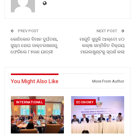
PREV POST
NEXT POST
କୋଝିକୋଡ ବିମାନ ଦୁର୍ଘଟଣା,
ମାରୁତି ସୁଜୁକି ଆଲ୍ଟୋ ୪୦
ସୁସ୍ଥ ହୋଇ ଡାକ୍ତରଖାନାରୁ
ଲକ୍ଷ ସମ୍ମିଳିତ ବିକ୍ରୟ
ଫେରିଲେ ୮୫ଜଣ ଯାତ୍ରୀ
ମାଇଲଖୁଣ୍ଟକୁ ସ୍ପର୍ଶ କଲା
You Might Also Like
More From Author
INTERNATIONAL
ECONOMY