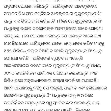
ଅନୁଦାନ ଘୋଷଣା କରିଛନ୍ତି । ଖାଲିସ୍ତାନର ଆତଙ୍କବାଦୀ
ସଂଗଠନ ଶିଖ ଫର ଜଷ୍ଟିସର ଆତଙ୍କବାଦୀ ଗୁରୁବତ୍ପନ୍ତ ସିଂ
ପନ୍ନୁ ଏକ ଭିଡିଓ ଜାରି କରିଛନ୍ତି । ନିକଟରେ ଗୁରୁବତ୍ପନ୍ତ ସିଂ
ପନ୍ନୁଙ୍କୁ ଭାରତ ସରକାରଙ୍କ ଆତଙ୍କବାଦୀ ଭାବେ ଘୋଷଣା
କରିଥିଲେ । ସେ ଘୋଷଣା କରିଛନ୍ତି ଯେ ଅଗଷ୍ଟ ୧୫ରେ ଯିଏ
ଲାଲକିଲ୍ଲାରେ ଖାଲିସ୍ତାନର ପତାକା ଉତ୍ତୋଳନ କରିବ ତାଙ୍କୁ
୧.୨୫ ମିଲିୟନ୍ ଡଲାର ଦିଆଯିବ ବୋଲି ଗୁରୁବତ୍ପନ୍ତ ସିଂ ପନ୍ନୁ
ଘୋଷଣା କରିଛି । ପାକିସ୍ତାନୀ ଗୁପ୍ତଚର ଏଜେନ୍ସି
ଆଇଏସଆଇର ସହଯୋଗରେ ଗୁରୁବତ୍ପନ୍ତ ସିଂ ପନ୍ନୁ ମଧ୍ୟ
୨୦୨୦ ଉପନିର୍ବାଚନ ପାଇଁ ଏକ ଅଭିଯାନ ଚଳାଉଛନ୍ତି । ଏହି
ଭିଡିଓ ପରେ ଅନୁସନ୍ଧାନକାରୀ ସଂସ୍ଥା ସତର୍କ ହୋଇଯାଇଛି ।
ଆମେ ଆପଣଙ୍କୁ କହିବୁ ଯେ ଦିଲ୍ଲୀ, ପଞ୍ଜାବ ଏବଂ ହରିୟାଣାରେ
ଲୋକମାନେ ଗୁରୁବତ୍ପନ୍ତ ସିଂ ପନ୍ନୁଙ୍କ ଠାରୁ ୨୦୨୦ରେ
ଉପନିର୍ବାଚନ ସମ୍ବନ୍ଧରେ ସ୍ୱୟଂ·ଳିତ କଲ ପାଇଛନ୍ତି, ଯାହା
ଏନଆଇଏ ଦ୍ୱାରା ଅନୁସନ୍ଧାନ କରାଯାଉଛି । ନିକଟରେ