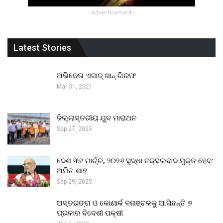
- Advertisement -
Latest Stories
ଅଭିନେତା ଏଜାଜ୍ ଖାନ୍ ଗିରଫ
Mar 31, 2021
ଜିଲ୍ଲାସ୍ତରୀୟ ଯୁବ ମାରାଥନ
Sep 27, 2025
ଦେଶ ୩୧ ମାର୍ଚ୍ଚ, ୨୦୨୬ ସୁଦ୍ଧା ନକ୍ସଲବାଦ ମୁକ୍ତ ହେବ:
ଅମିତ ଶାହ
Sep 29, 2025
ଅସ୍ତରଙ୍ଗ ଓ କୋଣାର୍କ ବନାଞ୍ଚଳକୁ ଆସିଛନ୍ତି ୭
ପ୍ରକାର ବିଦେଶୀ ପକ୍ଷୀ