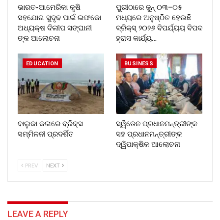
ଭାରତ-ଆମେରିକା କୃଷି
ପୁରୀଠାରେ ଜୁନ୍ ୦୩–୦୫
ସହଯୋଗ ସୁଦୃଢ ପାଇଁ ଇଫକୋ
ମଧ୍ୟରେ ଅନୁଷ୍ଠିତ ହେଉଛି
ଅଧ୍ୟକ୍ଷ ଦିଲୀପ ସଙ୍ଘାନୀ
ବ୍ରିକ୍ସ୍ ୨୦୨୬ ବିପର୍ଯ୍ୟୟ ବିପଦ
ଙ୍କ ଆଲୋଚନା
ହ୍ରାସ କାର୍ଯ୍ୟ…
EDUCATION
BUSINESS
ବାଲୁକା କଳାରେ ବ୍ରିକ୍ସ
ସ୍ୱିଡେନ ପ୍ରଧାନମନ୍ତ୍ରୀଙ୍କ
ସମ୍ମିଳନୀ ପ୍ରଦର୍ଶିତ
ସହ ପ୍ରଧାନମନ୍ତ୍ରୀଙ୍କ
ଦ୍ୱିପାକ୍ଷିକ ଆଲୋଚନା
PREV
NEXT
LEAVE A REPLY