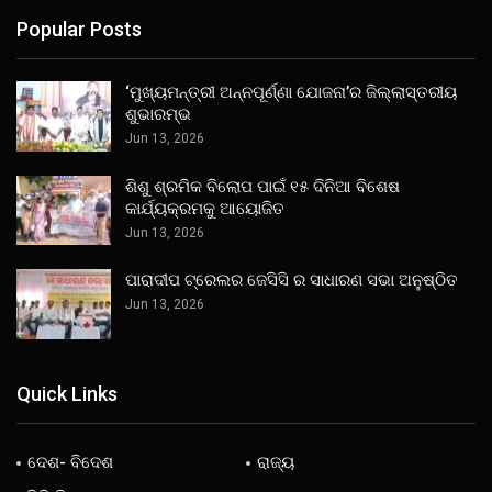
Popular Posts
‘ମୁଖ୍ୟମନ୍ତ୍ରୀ ଅନ୍ନପୂର୍ଣ୍ଣା ଯୋଜନା’ର ଜିଲ୍ଲାସ୍ତରୀୟ
ଶୁଭାରମ୍ଭ
Jun 13, 2026
ଶିଶୁ ଶ୍ରମିକ ବିଲୋପ ପାଇଁ ୧୫ ଦିନିଆ ବିଶେଷ
କାର୍ଯ୍ୟକ୍ରମକୁ ଆୟୋଜିତ
Jun 13, 2026
ପାରାଦୀପ ଟ୍ରେଲର ଜେସିସି ର ସାଧାରଣ ସଭା ଅନୁଷ୍ଠିତ
Jun 13, 2026
Quick Links
ଦେଶ- ବିଦେଶ
ରାଜ୍ୟ