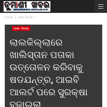
Home
ଦେଶ- ବିଦେଶ
ଦେଶ- ବିଦେଶ
ଲାଲକିଲ୍ଲାରେ
ଖାଲିସ୍ତାନ ପତାକା
ଉତ୍ତୋଳନ କରିବାକୁ
ଷଡଯନ୍ତ୍ର, ଆଇବି
ଆଲର୍ଟ ପରେ ସୁରକ୍ଷା
ବଢ଼ାଇଲା