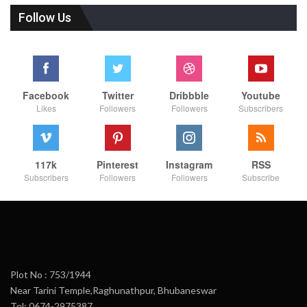
Follow Us
Facebook
Twitter
Dribbble
Youtube
Likes
Followers
Followers
Subscribers
117k
Pinterest
Instagram
RSS
Subscribers
Followers
Followers
Subscribe
Plot No : 753/1944
Near Tarini Temple,Raghunathpur, Bhubaneswar
Tel: 0674-2975387