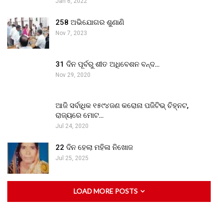
Jan 6, 2022
258 ଅଭିଯୋଗର ଶୁଣାଣି
Nov 7, 2023
31 ଦିନ ପୂର୍ବରୁ ଶୀତ ଅଧିବେଶନ ବନ୍ଦ…
Nov 29, 2020
ଆଜି ସର୍ବାଧିକ ୧୫୯୪ଜଣ କରୋନା ପଜିଟିଭ୍ ଚିହ୍ନଟ,
ରାଜ୍ୟରେ ମୋଟ…
Jul 24, 2020
22 ଦିନ ହେଲା ମହିଳା ନିଖୋଜ
Jul 25, 2025
LOAD MORE POSTS