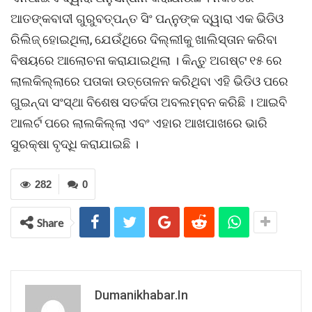
ଆତଙ୍କବାଦୀ ଗୁରୁବତ୍ପନ୍ତ ସିଂ ପନ୍ନୁଙ୍କ ଦ୍ୱାରା ଏକ ଭିଡିଓ
ରିଲିଜ୍ ହୋଇଥିଲା, ଯେଉଁଥିରେ ଦିଲ୍ଲୀକୁ ଖାଲିସ୍ତାନ କରିବା
ବିଷୟରେ ଆଲୋଚନା କରାଯାଇଥିଲା । କିନ୍ତୁ ଅଗଷ୍ଟ ୧୫ ରେ
ଲାଲକିଲ୍ଲାରେ ପତାକା ଉତ୍ତୋଳନ କରିଥିବା ଏହି ଭିଡିଓ ପରେ
ଗୁଇନ୍ଦା ସଂସ୍ଥା ବିଶେଷ ସତର୍କତା ଅବଲମ୍ବନ କରିଛି । ଆଇବି
ଆଲର୍ଟ ପରେ ଲାଲକିଲ୍ଲା ଏବଂ ଏହାର ଆଖପାଖରେ ଭାରି
ସୁରକ୍ଷା ବୃଦ୍ଧି କରାଯାଇଛି ।
282
0
Share
Dumanikhabar.in