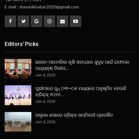
E-mail : dumanikhabar2020@gmail.com
Editors' Picks
ଭାରତ-ଆମେରିକା କୃଷି ସହଯୋଗ ସୁଦୃଢ ପାଇଁ ଇଫକୋ
ଅଧ୍ୟକ୍ଷ ଦିଲୀପ…
Jun 4, 2026
ପୁରୀଠାରେ ଜୁନ୍ ୦୩–୦୫ ମଧ୍ୟରେ ଅନୁଷ୍ଠିତ ହେଉଛି
ବ୍ରିକ୍ସ୍ ୨୦୨୬…
Jun 4, 2026
ବାଲୁକା କଳାରେ ବ୍ରିକ୍ସ ସମ୍ମିଳନୀ ପ୍ରଦର୍ଶିତ
Jun 4, 2026