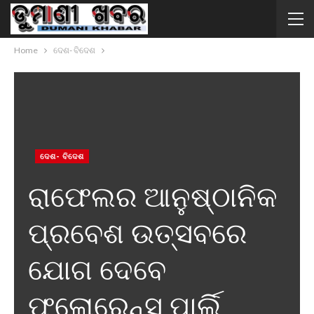
Home
ଦେଶ- ବିଦେଶ
ଦେଶ- ବିଦେଶ
ରାଫେଲର ଆନୁଷ୍ଠାନିକ
ପ୍ରବେଶ ଉତ୍ସବରେ
ଯୋଗ ଦେବେ
ଫ୍ଲୋରେନ୍ସ୍ ପାର୍ଲି