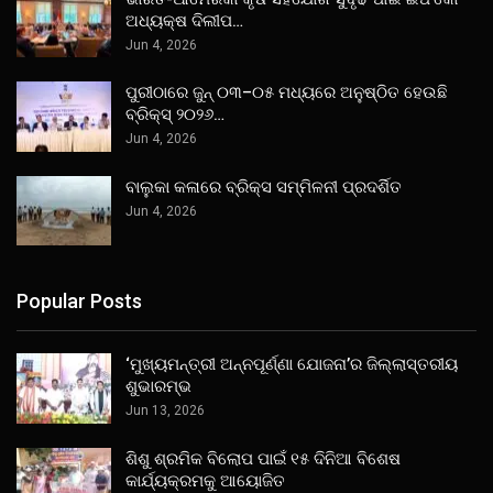
ଅଧ୍ୟକ୍ଷ ଦିଲୀପ…
Jun 4, 2026
ପୁରୀଠାରେ ଜୁନ୍ ୦୩–୦୫ ମଧ୍ୟରେ ଅନୁଷ୍ଠିତ ହେଉଛି
ବ୍ରିକ୍ସ୍ ୨୦୨୬…
Jun 4, 2026
ବାଲୁକା କଳାରେ ବ୍ରିକ୍ସ ସମ୍ମିଳନୀ ପ୍ରଦର୍ଶିତ
Jun 4, 2026
Popular Posts
‘ମୁଖ୍ୟମନ୍ତ୍ରୀ ଅନ୍ନପୂର୍ଣ୍ଣା ଯୋଜନା’ର ଜିଲ୍ଲାସ୍ତରୀୟ
ଶୁଭାରମ୍ଭ
Jun 13, 2026
ଶିଶୁ ଶ୍ରମିକ ବିଲୋପ ପାଇଁ ୧୫ ଦିନିଆ ବିଶେଷ
କାର୍ଯ୍ୟକ୍ରମକୁ ଆୟୋଜିତ