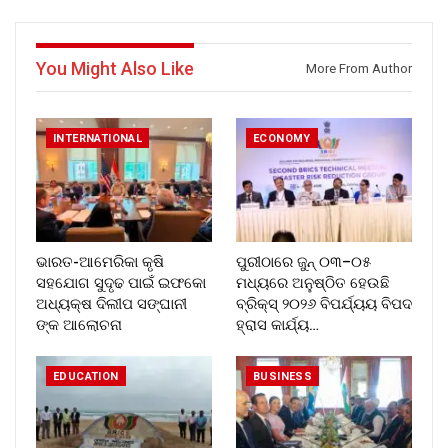
You Might Also Like
More From Author
INTERNATIONAL
ECONOMY
ଭାରତ-ଆମେରିକା କୃଷି
ପୁରୀଠାରେ ଜୁନ୍ ୦୩–୦୫
ସହଯୋଗ ସୁଦୃଢ ପାଇଁ ଇଫକୋ
ମଧ୍ୟରେ ଅନୁଷ୍ଠିତ ହେଉଛି
ଅଧ୍ୟକ୍ଷ ଦିଲୀପ ସଙ୍ଘାନୀ
ବ୍ରିକ୍ସ୍ ୨୦୨୬ ବିପର୍ଯ୍ୟୟ ବିପଦ
ଙ୍କ ଆଲୋଚନା
ହ୍ରାସ କାର୍ଯ୍ୟ…
EDUCATION
BUSINESS