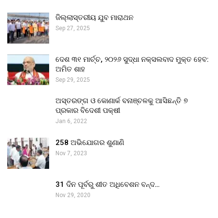
ଜିଲ୍ଲାସ୍ତରୀୟ ଯୁବ ମାରାଥନ
Sep 27, 2025
ଦେଶ ୩୧ ମାର୍ଚ୍ଚ, ୨୦୨୬ ସୁଦ୍ଧା ନକ୍ସଲବାଦ ମୁକ୍ତ ହେବ:
ଅମିତ ଶାହ
Sep 29, 2025
ଅସ୍ତରଙ୍ଗ ଓ କୋଣାର୍କ ବନାଞ୍ଚଳକୁ ଆସିଛନ୍ତି ୭
ପ୍ରକାର ବିଦେଶୀ ପକ୍ଷୀ
Jan 6, 2022
258 ଅଭିଯୋଗର ଶୁଣାଣି
Nov 7, 2023
31 ଦିନ ପୂର୍ବରୁ ଶୀତ ଅଧିବେଶନ ବନ୍ଦ…
Nov 29, 2020