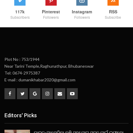
117k
Pinterest
Instagram
RSS
Subscribers
Followers
Followers
Subscribe
Plot No : 753/1944
Near Tarini Temple,Raghunathpur, Bhubaneswar
Tel: 0674-2975387
E-mail : dumanikhabar2020@gmail.com
Editors' Picks
ଭାରତ-ଆମେରିକା କୃଷି ସହଯୋଗ ସୁଦୃଢ ପାଇଁ ଇଫକୋ