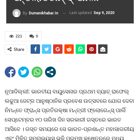
Last updated
Sep 9, 2020
By
Dumanikhabar.in
221
0
Share
ନୂଆଦିଲ୍ଲୀ: ଭାରତୀୟ ବାୟୁସେନାର ପ୍ରଥମ ବ୍ୟାଚ୍ ରାଫେଲ୍
ଲଢୁଆ ଜେଟ୍ର ଆନୁଷ୍ଠାନିକ ପ୍ରବେଶ ଉତ୍ସବରେ ଯୋଗ ଦେବା
ନିମନ୍ତେ ଫ୍ରାନ୍ସ ପ୍ରତିରକ୍ଷା ମନ୍ତ୍ରୀ ଫ୍ଲୋରେନ୍ସ୍ ପାର୍ଲି
ସେପ୍ଟେମ୍ବର ୧୦ ତାରିଖ ଦିନ ସରକାରୀ ଗସ୍ତରେ ଭାରତ
ଆସିବେ । ଗସ୍ତ ସମୟରେ ସେ ଭାରତ-ପ୍ରଶାନ୍ତ ମହାସାଗରୀୟ
ଏବଂ ମିଳିତ ସମରାଭ୍ୟାସ ଭଳି ପ୍ରମୁଖ କ୍ଷେତ୍ରରେ ମଧ୍ୟ