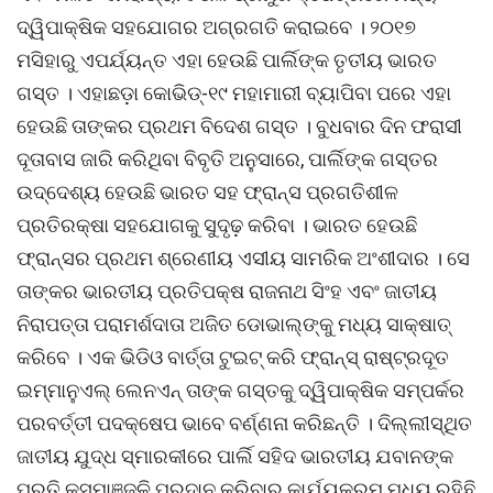
ଦ୍ୱିପାକ୍ଷିକ ସହଯୋଗର ଅଗ୍ରଗତି କରାଇବେ । ୨୦୧୭
ମସିହାରୁ ଏପର୍ଯ୍ୟନ୍ତ ଏହା ହେଉଛି ପାର୍ଲିଙ୍କ ତୃତୀୟ ଭାରତ
ଗସ୍ତ । ଏହାଛଡ଼ା କୋଭିଡ୍-୧୯ ମହାମାରୀ ବ୍ୟାପିବା ପରେ ଏହା
ହେଉଛି ତାଙ୍କର ପ୍ରଥମ ବିଦେଶ ଗସ୍ତ । ବୁଧବାର ଦିନ ଫରାସୀ
ଦୂତାବାସ ଜାରି କରିଥିବା ବିବୃତି ଅନୁସାରେ, ପାର୍ଲିଙ୍କ ଗସ୍ତର
ଉଦ୍ଦେଶ୍ୟ ହେଉଛି ଭାରତ ସହ ଫ୍ରାନ୍ସ ପ୍ରଗତିଶୀଳ
ପ୍ରତିରକ୍ଷା ସହଯୋଗକୁ ସୁଦୃଢ଼ କରିବା । ଭାରତ ହେଉଛି
ଫ୍ରାନ୍ସର ପ୍ରଥମ ଶ୍ରେଣୀୟ ଏସୀୟ ସାମରିକ ଅଂଶୀଦାର । ସେ
ତାଙ୍କର ଭାରତୀୟ ପ୍ରତିପକ୍ଷ ରାଜନାଥ ସିଂହ ଏବଂ ଜାତୀୟ
ନିରାପତ୍ତା ପରାମର୍ଶଦାତା ଅଜିତ ଡୋଭାଲ୍ଙ୍କୁ ମଧ୍ୟ ସାକ୍ଷାତ୍
କରିବେ । ଏକ ଭିଡିଓ ବାର୍ତ୍ତା ଟୁଇଟ୍ କରି ଫ୍ରାନ୍ସ୍ ରାଷ୍ଟ୍ରଦୂତ
ଇମ୍ମାନୁଏଲ୍ ଲେନଏନ୍ ତାଙ୍କ ଗସ୍ତକୁ ଦ୍ୱିପାକ୍ଷିକ ସମ୍ପର୍କର
ପରବର୍ତ୍ତୀ ପଦକ୍ଷେପ ଭାବେ ବର୍ଣ୍ଣନା କରିଛନ୍ତି । ଦିଲ୍ଲୀସ୍ଥିତ
ଜାତୀୟ ଯୁଦ୍ଧ ସ୍ମାରକୀରେ ପାର୍ଲି ସହିଦ ଭାରତୀୟ ଯବାନଙ୍କ
ପ୍ରତି କୁସୁମାଞ୍ଜଳି ପ୍ରଦାନ କରିବାର କାର୍ଯ୍ୟକ୍ରମ ମଧ୍ୟ ରହିଛି