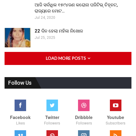
ଆଜି ସର୍ବାଧିକ ୧୫୯୪ଜଣ କରୋନା ପଜିଟିଭ୍ ଚିହ୍ନଟ,
ରାଜ୍ୟରେ ମୋଟ…
Jul 24, 2020
22 ଦିନ ହେଲା ମହିଳା ନିଖୋଜ
Jul 25, 2025
LOAD MORE POSTS
Follow Us
Facebook
Twitter
Dribbble
Youtube
Likes
Followers
Followers
Subscribers