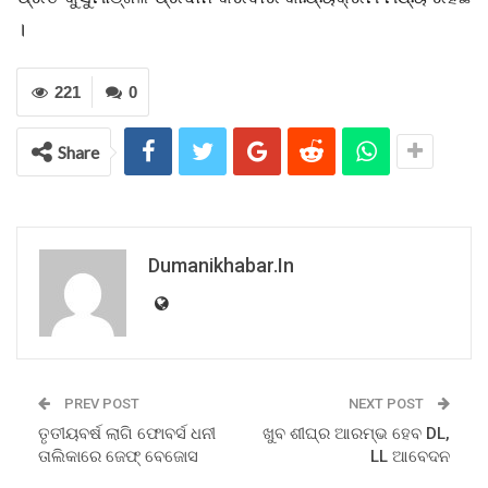
।
221
0
Share
Dumanikhabar.in
PREV POST
NEXT POST
ତୃତୀୟବର୍ଷ ଲାଗି ଫୋବର୍ସ ଧନୀ
ଖୁବ ଶୀଘ୍ର ଆରମ୍ଭ ହେବ DL,
ତାଲିକାରେ ଜେଫ୍ ବେଜୋସ
LL ଆବେଦନ