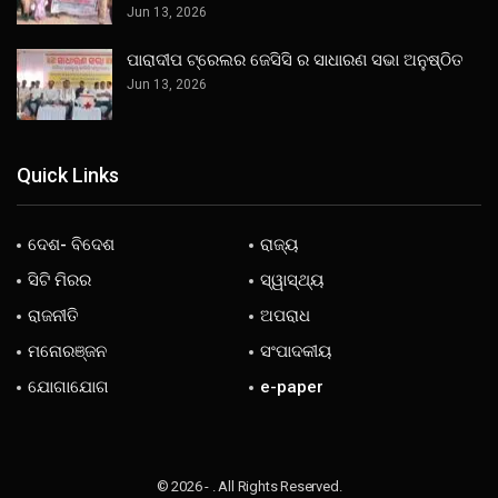
Jun 13, 2026
ପାରାଦୀପ ଟ୍ରେଲର ଜେସିସି ର ସାଧାରଣ ସଭା ଅନୁଷ୍ଠିତ
Jun 13, 2026
Quick Links
ଦେଶ- ବିଦେଶ
ରାଜ୍ୟ
ସିଟି ମିରର
ସ୍ୱାସ୍ଥ୍ୟ
ରାଜନୀତି
ଅପରାଧ
ମନୋରଞ୍ଜନ
ସଂପାଦକୀୟ
ଯୋଗାଯୋଗ
e-paper
© 2026 - . All Rights Reserved.