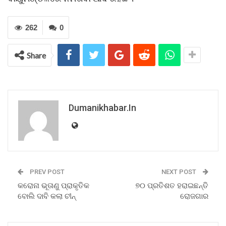
262
0
Share
Dumanikhabar.in
PREV POST
NEXT POST
କରୋନା ଭୂତାଣୁ ପ୍ରାକୃତିକ
୭୦ ପ୍ରତିଶତ ହରାଇଛନ୍ତି
ବୋଲି ଦାବି କଲା ଚୀନ୍‌
ରୋଜଗାର