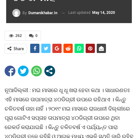
Last updated
May 14, 2020
By
Dumanikhabar.in
262
0
Share
ନୂଆଦିଲ୍ଲୀ : ମଇ ମାସରେ ଧୂ ଧୂ ଖରା ହେବା କଥା । ସାଧାରଣତଃ
ଏହି ମାସରେ ତାପମାତ୍ରା ୪୦ଡିଗ୍ରୀ ଉପରେ ରହିଥାଏ । କିନ୍ତୁ
ଚଳିତବର୍ଷ ତାହା ନାହିଁ । ୨୦୧୯ ମଇ ମାସରେ ରାଜଧାନୀ ଦିଲ୍ଲୀରେ
ପୂରା ଗୋଟିଏ ସପ୍ତାହ ତାପମାତ୍ରା ୪୦ଡିଗ୍ରୀ ଉପରେ ଥିବା
ରେକର୍ଡ କରାଯାଇଛି । କିନ୍ତୁ ଚଳିତବର୍ଷ ଏ ପର୍ଯ୍ୟନ୍ତ ପାରା
୪୦ଡିଗ୍ରୀ ତଳେ ରହିଛି ଓ ଆଗକୁ ମଧ୍ୟ ଏଭଳି ସ୍ଥିତି ଜାରି ରହିବ