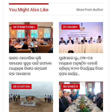
You Might Also Like
More From Author
INTERNATIONAL
ECONOMY
ଭାରତ-ଆମେରିକା କୃଷି
ପୁରୀଠାରେ ଜୁନ୍ ୦୩–୦୫
ସହଯୋଗ ସୁଦୃଢ ପାଇଁ ଇଫକୋ
ମଧ୍ୟରେ ଅନୁଷ୍ଠିତ ହେଉଛି
ଅଧ୍ୟକ୍ଷ ଦିଲୀପ ସଙ୍ଘାନୀ
ବ୍ରିକ୍ସ୍ ୨୦୨୬ ବିପର୍ଯ୍ୟୟ ବିପଦ
ଙ୍କ ଆଲୋଚନା
ହ୍ରାସ କାର୍ଯ୍ୟ…
EDUCATION
BUSINESS