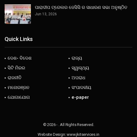
ପାରାଦୀପ ଟ୍ରେଲର ଜେସିସି ର ସାଧାରଣ ସଭା ଅନୁଷ୍ଠିତ
Jun 13, 2026
Quick Links
ଦେଶ- ବିଦେଶ
ରାଜ୍ୟ
ସିଟି ମିରର
ସ୍ୱାସ୍ଥ୍ୟ
ରାଜନୀତି
ଅପରାଧ
ମନୋରଞ୍ଜନ
ସଂପାଦକୀୟ
ଯୋଗାଯୋଗ
e-paper
© 2026 - . All Rights Reserved.
Website Design:
www.jkitservices.in