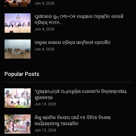
Jun 4, 2026
ପୁରୀଠାରେ ଜୁନ୍ ୦୩–୦୫ ମଧ୍ୟରେ ଅନୁଷ୍ଠିତ ହେଉଛି
ବ୍ରିକ୍ସ୍ ୨୦୨୬…
Jun 4, 2026
ବାଲୁକା କଳାରେ ବ୍ରିକ୍ସ ସମ୍ମିଳନୀ ପ୍ରଦର୍ଶିତ
Jun 4, 2026
Popular Posts
‘ମୁଖ୍ୟମନ୍ତ୍ରୀ ଅନ୍ନପୂର୍ଣ୍ଣା ଯୋଜନା’ର ଜିଲ୍ଲାସ୍ତରୀୟ
ଶୁଭାରମ୍ଭ
Jun 13, 2026
ଶିଶୁ ଶ୍ରମିକ ବିଲୋପ ପାଇଁ ୧୫ ଦିନିଆ ବିଶେଷ
କାର୍ଯ୍ୟକ୍ରମକୁ ଆୟୋଜିତ
Jun 13, 2026