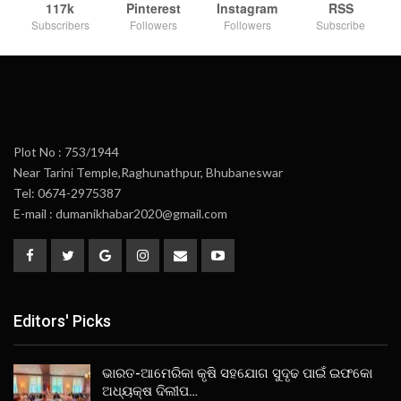
117k
Pinterest
Instagram
RSS
Subscribers
Followers
Followers
Subscribe
Plot No : 753/1944
Near Tarini Temple,Raghunathpur, Bhubaneswar
Tel: 0674-2975387
E-mail : dumanikhabar2020@gmail.com
Editors' Picks
ଭାରତ-ଆମେରିକା କୃଷି ସହଯୋଗ ସୁଦୃଢ ପାଇଁ ଇଫକୋ
ଅଧ୍ୟକ୍ଷ ଦିଲୀପ…