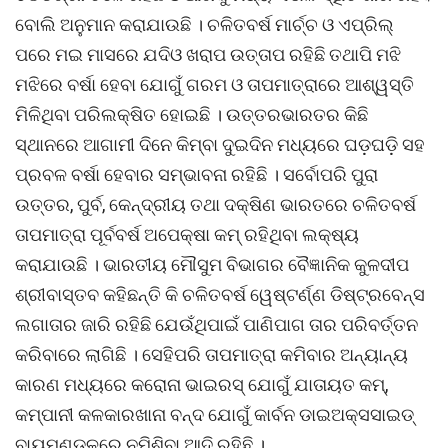
ବୋଲି ଅନୁମାନ କରାଯାଉଛି । ଚଳିତବର୍ଷ ମାର୍ଚ୍ଚ ଓ ଏପ୍ରିଲ୍
ପରେ ମଇ ମାସରେ ଯଦିଓ ଖରାପ ଉତ୍ତାପ ରହିଛି ତଥାପି ମଝି
ମଝିରେ ବର୍ଷା ହେବା ଯୋଗୁଁ ଗରମ ଓ ତାପମାତ୍ରାରେ ଆଶ୍ୱସ୍ତି
ମିଳିଥିବା ପରିଲକ୍ଷିତ ହୋଇଛି । ଉତ୍ତରଭାରତର କିଛି
ସ୍ଥାନରେ ଆଗାମୀ ଦିନେ କିମ୍ବା ଦୁଇଦିନ ମଧ୍ୟରେ ଘଡ଼ଘଡ଼ି ସହ
ପ୍ରବଳ ବର୍ଷା ହେବାର ସମ୍ଭାବନା ରହିଛି । ସର୍ବୋପରି ପୁରା
ଉତ୍ତର, ପୁର୍ବ, କେନ୍ଦ୍ରୀୟ ତଥା ଦକ୍ଷିଣ ଭାରତରେ ଚଳିତବର୍ଷ
ତାପମାତ୍ରା ପୂର୍ବବର୍ଷ ଅପେକ୍ଷା କମ୍ ରହିଥିବା ଲକ୍ଷ୍ୟ
କରାଯାଉଛି । ଭାରତୀୟ ମୌସୁମ ବିଭାଗର ବୈଜ୍ଞାନିକ କୁଳଦୀପ
ଶ୍ରୀବାସ୍ତବ କହିଛନ୍ତି କି ଚଳିତବର୍ଷ ୱେଷ୍ଟର୍ଣ୍ଣ ଡିଷ୍ଟ୍ରବେନ୍ସ
ଲଗାତାର ଜାରି ରହିଛି ଯେଉଁଥିପାଇଁ ପାଣିପାଗ ତାର ପରିବର୍ତ୍ତନ
କରିବାରେ ଲାଗିଛି । ସେହିପରି ତାପମାତ୍ରା କମିବାର ଅନ୍ୟାନ୍ୟ
କାରଣ ମଧ୍ୟରେ କରୋନା ଭାଇରସ୍ ଯୋଗୁଁ ଯାତାୟତ କମ୍‌,
କମ୍ପାନୀ କଳକାରଖାନା ବନ୍ଦ ଯୋଗୁଁ କାର୍ବନ ଡାଇଅକ୍ସସାଇଡ୍
ବାୟୁମଣ୍ଡଳରେ ନମିଶିବା ଆଦି ରହିଛି ।