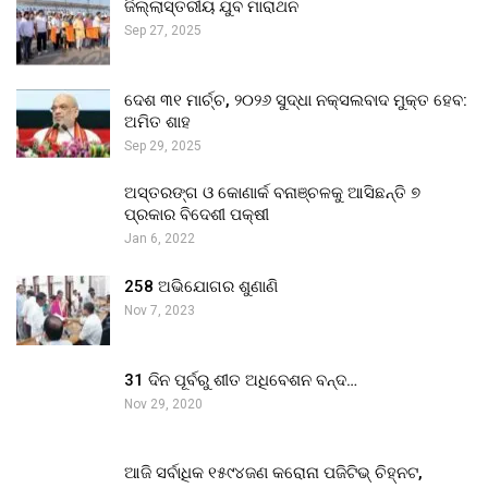
ଜିଲ୍ଲାସ୍ତରୀୟ ଯୁବ ମାରାଥନ
Sep 27, 2025
ଦେଶ ୩୧ ମାର୍ଚ୍ଚ, ୨୦୨୬ ସୁଦ୍ଧା ନକ୍ସଲବାଦ ମୁକ୍ତ ହେବ:
ଅମିତ ଶାହ
Sep 29, 2025
ଅସ୍ତରଙ୍ଗ ଓ କୋଣାର୍କ ବନାଞ୍ଚଳକୁ ଆସିଛନ୍ତି ୭
ପ୍ରକାର ବିଦେଶୀ ପକ୍ଷୀ
Jan 6, 2022
258 ଅଭିଯୋଗର ଶୁଣାଣି
Nov 7, 2023
31 ଦିନ ପୂର୍ବରୁ ଶୀତ ଅଧିବେଶନ ବନ୍ଦ…
Nov 29, 2020
ଆଜି ସର୍ବାଧିକ ୧୫୯୪ଜଣ କରୋନା ପଜିଟିଭ୍ ଚିହ୍ନଟ,