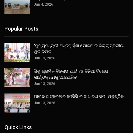
Jun 4, 2026
Popular Posts
‘ମୁଖ୍ୟମନ୍ତ୍ରୀ ଅନ୍ନପୂର୍ଣ୍ଣା ଯୋଜନା’ର ଜିଲ୍ଲାସ୍ତରୀୟ
ଶୁଭାରମ୍ଭ
Jun 13, 2026
ଶିଶୁ ଶ୍ରମିକ ବିଲୋପ ପାଇଁ ୧୫ ଦିନିଆ ବିଶେଷ
କାର୍ଯ୍ୟକ୍ରମକୁ ଆୟୋଜିତ
Jun 13, 2026
ପାରାଦୀପ ଟ୍ରେଲର ଜେସିସି ର ସାଧାରଣ ସଭା ଅନୁଷ୍ଠିତ
Jun 13, 2026
Quick Links