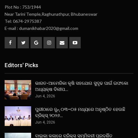
Plot No : 753/1944
Near Tarini Temple,Raghunathpur, Bhubaneswar
Tel: 0674-2975387
E-mail : dumanikhabar2020@gmail.com
Editors' Picks
ଭାରତ-ଆମେରିକା କୃଷି ସହଯୋଗ ସୁଦୃଢ ପାଇଁ ଇଫକୋ
ଅଧ୍ୟକ୍ଷ ଦିଲୀପ…
Jun 4, 2026
ପୁରୀଠାରେ ଜୁନ୍ ୦୩–୦୫ ମଧ୍ୟରେ ଅନୁଷ୍ଠିତ ହେଉଛି
ବ୍ରିକ୍ସ୍ ୨୦୨୬…
Jun 4, 2026
ବାଲୁକା କଳାରେ ବ୍ରିକ୍ସ ସମ୍ମିଳନୀ ପ୍ରଦର୍ଶିତ