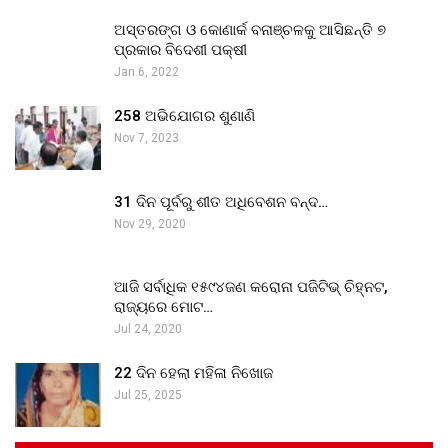
ଅସ୍ତରଙ୍ଗ ଓ କୋଣାର୍କ ବନାଞ୍ଚଳକୁ ଆସିଛନ୍ତି ୭
ପ୍ରକାର ବିଦେଶୀ ପକ୍ଷୀ
Jan 6, 2022
258 ଅଭିଯୋଗର ଶୁଣାଣି
Nov 7, 2023
31 ଦିନ ପୂର୍ବରୁ ଶୀତ ଅଧିବେଶନ ବନ୍ଦ…
Nov 29, 2020
ଆଜି ସର୍ବାଧିକ ୧୫୯୪ଜଣ କରୋନା ପଜିଟିଭ୍ ଚିହ୍ନଟ,
ରାଜ୍ୟରେ ମୋଟ…
Jul 24, 2020
22 ଦିନ ହେଲା ମହିଳା ନିଖୋଜ
Jul 25, 2025