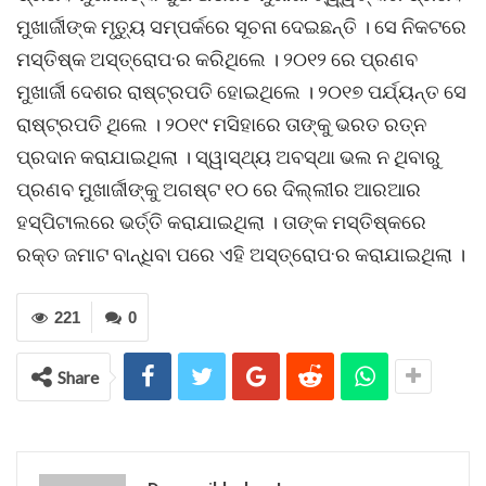
ମୁଖାର୍ଜୀଙ୍କ ମୃତ୍ୟୁ ସମ୍ପର୍କରେ ସୂଚନା ଦେଇଛନ୍ତି । ସେ ନିକଟରେ
ମସ୍ତିଷ୍କ ଅସ୍ତ୍ରୋପ·ର କରିଥିଲେ । ୨୦୧୨ ରେ ପ୍ରଣବ
ମୁଖାର୍ଜୀ ଦେଶର ରାଷ୍ଟ୍ରପତି ହୋଇଥିଲେ । ୨୦୧୭ ପର୍ଯ୍ୟନ୍ତ ସେ
ରାଷ୍ଟ୍ରପତି ଥିଲେ । ୨୦୧୯ ମସିହାରେ ତାଙ୍କୁ ଭରତ ରତ୍ନ
ପ୍ରଦାନ କରାଯାଇଥିଲା । ସ୍ୱାସ୍ଥ୍ୟ ଅବସ୍ଥା ଭଲ ନ ଥିବାରୁ
ପ୍ରଣବ ମୁଖାର୍ଜୀଙ୍କୁ ଅଗଷ୍ଟ ୧୦ ରେ ଦିଲ୍ଲୀର ଆରଆର
ହସ୍ପିଟାଲରେ ଭର୍ତ୍ତି କରାଯାଇଥିଲା । ତାଙ୍କ ମସ୍ତିଷ୍କରେ
ରକ୍ତ ଜମାଟ ବାନ୍ଧିବା ପରେ ଏହି ଅସ୍ତ୍ରୋପ·ର କରାଯାଇଥିଲା ।
221
0
Share