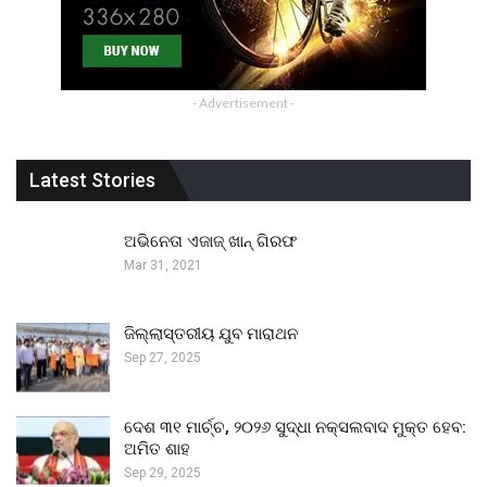
- Advertisement -
Latest Stories
ଅଭିନେତା ଏଜାଜ୍ ଖାନ୍ ଗିରଫ
Mar 31, 2021
ଜିଲ୍ଲାସ୍ତରୀୟ ଯୁବ ମାରାଥନ
Sep 27, 2025
ଦେଶ ୩୧ ମାର୍ଚ୍ଚ, ୨୦୨୬ ସୁଦ୍ଧା ନକ୍ସଲବାଦ ମୁକ୍ତ ହେବ:
ଅମିତ ଶାହ
Sep 29, 2025