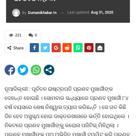
Last updated
Aug 31, 2020
By
Dumanikhabar.in
221
0
Share
ନୂଆଦିଲ୍ଲୀ : ପୂର୍ବତନ ରାଷ୍ଟ୍ରପତି ପ୍ରଣବ ମୁଖାର୍ଜୀଙ୍କ
ଦେହାନ୍ତ ହୋଇଛି । ସୋମବାର ସନ୍ଧ୍ୟାରେ ପ୍ରଣବ ମୁଖାର୍ଜୀ ୮୪
ବର୍ଷ ବୟସରେ ଶେଷ ନିଶ୍ୱାସ ତ୍ୟାଗ କରିଛନ୍ତି । ସେ ଗତ କିଛି
ଦିନ ହେବ ଅସୁସ୍ଥ ହୋଇ ଡାକ୍ତରଖାନାରେ ଭର୍ତ୍ତି ହୋଇଥିଲେ ।
ନିକଟରେ ପ୍ରଣବ ମୁଖାର୍ଜୀଙ୍କୁ କରୋନା ପଜିଟିଭ୍ ମିଳିଥିଲା ।
ପ୍ରଣବ ମୁଖାର୍ଜୀଙ୍କ ପୁଅ ଅଭିଜିତ ମୁଖାର୍ଜୀ ଟ୍ୱ୍ୱିଟ୍ କରି ପ୍ରଣବ