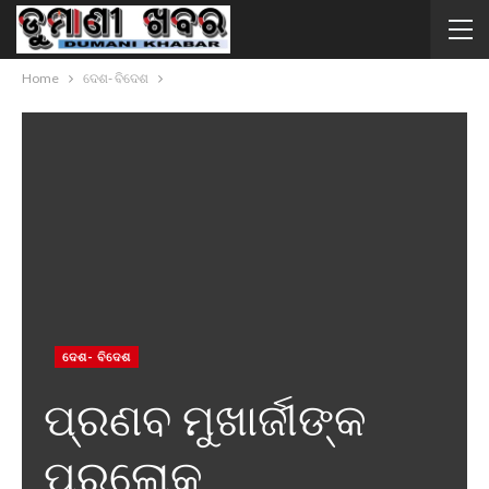
Home
ଦେଶ- ବିଦେଶ
ଦେଶ- ବିଦେଶ
ପ୍ରଣବ ମୁଖାର୍ଜୀଙ୍କ
ପରଲୋକ