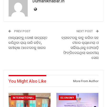
Dumanikhabar.in
PREV POST
NEXT POST
ମାଲ୍ୟାଙ୍କୁ ଦୋଷୀ ସାବ୍ୟସ୍ତ
ବ୍ଲାକଟପକୁ କାବୁ କରିବା ସହ
କରିଥିବା ରାୟ ଜାରି ରହିବ,
ଚୀନର କ୍ୟାମେରା ଓ
ସମୀକ୍ଷା ଆବେଦନକୁ ଖାରଜ
ସର୍ଭିଲାନ୍ସକୁ ଫୋପାଡ଼ି
ଫିଙ୍ଗିଦେଇଥିଲା ଭାରତୀୟ
ସେନା
You Might Also Like
More From Author
INTERNATIONAL
ECONOMY