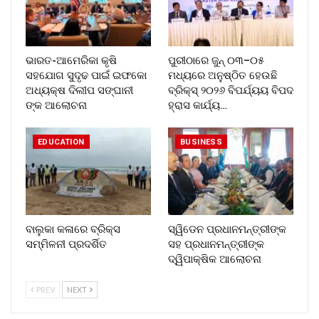
ଭାରତ-ଆମେରିକା କୃଷି
ପୁରୀଠାରେ ଜୁନ୍ ୦୩–୦୫
ସହଯୋଗ ସୁଦୃଢ ପାଇଁ ଇଫକୋ
ମଧ୍ୟରେ ଅନୁଷ୍ଠିତ ହେଉଛି
ଅଧ୍ୟକ୍ଷ ଦିଲୀପ ସଙ୍ଘାନୀ
ବ୍ରିକ୍ସ୍ ୨୦୨୬ ବିପର୍ଯ୍ୟୟ ବିପଦ
ଙ୍କ ଆଲୋଚନା
ହ୍ରାସ କାର୍ଯ୍ୟ…
EDUCATION
BUSINESS
ବାଲୁକା କଳାରେ ବ୍ରିକ୍ସ
ସ୍ୱିଡେନ ପ୍ରଧାନମନ୍ତ୍ରୀଙ୍କ
ସମ୍ମିଳନୀ ପ୍ରଦର୍ଶିତ
ସହ ପ୍ରଧାନମନ୍ତ୍ରୀଙ୍କ
ଦ୍ୱିପାକ୍ଷିକ ଆଲୋଚନା
PREV
NEXT