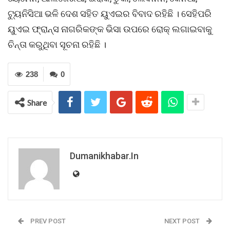
ଟ୍ୟୁନିସିଆ ଭଳି ଦେଶ ସହିତ ୟୁଏଇର ବିବାଦ ରହିଛି । ସେହିପରି
ୟୁଏଇ ଫ୍ରାନ୍ସ ନାଗରିକଙ୍କ ଭିସା ଉପରେ ରୋକ୍ ଲଗାଇବାକୁ
ଚିନ୍ତା କରୁଥିବା ସୂଚନା ରହିଛି ।
238
0
Share
Dumanikhabar.in
PREV POST
NEXT POST