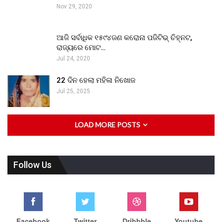
Nov 29, 2020
ଆଜି ସର୍ବାଧିକ ୧୫୯୪ଜଣ କରୋନା ପଜିଟିଭ୍ ଚିହ୍ନଟ,
ରାଜ୍ୟରେ ମୋଟ…
Jul 24, 2020
22 ଦିନ ହେଲା ମହିଳା ନିଖୋଜ
Jul 25, 2025
LOAD MORE POSTS
Follow Us
Facebook
Twitter
Dribbble
Youtube