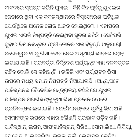
ବାବଦରେ ସ୍ପଷ୍ଟ କରିନି ୟୁଏଇ । କିଛି ଦିନ ପୂର୍ବରୁ ୟୁଏଇର
ଜେଡାରେ ଥିବା ଏକ କବରସ୍ଥାନରେ ବିସ୍ଫୋରଣ ଘଟିଥିଲା
ଯେଉଁଥିରେ ଅନେକ ଲୋକ ଆହତ ହୋଇଥିଲେ । ଏହାପରେ
ୟୁଏଇ ଏଭଳି ନିଷ୍ପତ୍ତି ନେଇଥିବା ସୂଚନା ରହିଛି । ସେହିପରି
ଦୁବାଇ ବିମାନବନ୍ଦର ଫ୍ରୀ ଜୋନର ଏକ ବିବୃତ୍ତି ଅନୁଯାୟୀ
ନଭେମ୍ୱର ୧୮ରୁ ଭିସା ଦେବା ନେଇ ଅସ୍ଥାୟୀ ଭାବରେ ରୋକ୍
ଲଗାଯାଇଛି । ପରବର୍ତ୍ତୀ ନିର୍ଦ୍ଦେଶ ପର୍ଯ୍ୟନ୍ତ ଏହା ବଳବତ୍ତର
ରହିବ ବୋଲି ସେ କହିଛନ୍ତି । ଚାକିରି ଏବଂ ପର୍ଯ୍ୟଟନ ଭିସା
ଉପରେ ମଧ୍ୟ ସମାନ ନିଷ୍ପତ୍ତି ନିଆଯାଇଛି । ଅନ୍ୟପଟେ
ପାକିସ୍ତାନର ବୈଦେଶିକ ମନ୍ତ୍ରାଳୟ କହିଛି ଯେ ୟୁଏଇ
ପାକିସ୍ତାନ ନାଗରିକଙ୍କୁ ନୂଆ ଭିସା ପ୍ରଦାନ ଉପରେ
ପ୍ରତିବନ୍ଧକ ଲଗାଇଛି । ଯେଉଁମାନଙ୍କର ପୂର୍ବରୁ ଭିସା ଅଛି
ସେମାନଙ୍କ ଉପରେ ଏହାର କୌଣସି ପ୍ରଭାବ ପଡ଼ିବ ନାହିଁ ।
ପାକିସ୍ଥାନ, ଇରାନ, ଆଫଗାନିସ୍ତାନ, ସିରିଆ, ସୋମାଲିଆ, ଲିବିୟା,
ୟେମେନ, ଆଲଜେରିଆ, ଇରାକ, ତୁର୍କୀ, ଲେବାନନ, କେନିଆ,