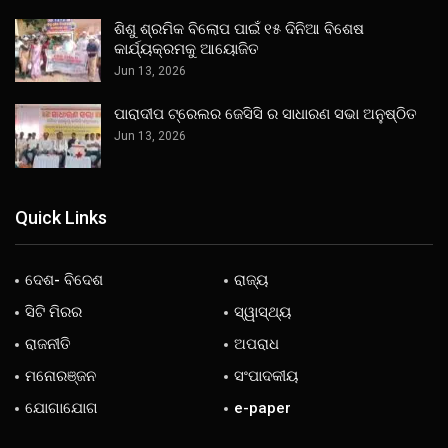
ଶିଶୁ ଶ୍ରମିକ ବିଲୋପ ପାଇଁ ୧୫ ଦିନିଆ ବିଶେଷ
କାର୍ଯ୍ୟକ୍ରମକୁ ଆୟୋଜିତ
Jun 13, 2026
ପାରାଦୀପ ଟ୍ରେଲର ଜେସିସି ର ସାଧାରଣ ସଭା ଅନୁଷ୍ଠିତ
Jun 13, 2026
Quick Links
ଦେଶ- ବିଦେଶ
ରାଜ୍ୟ
ସିଟି ମିରର
ସ୍ୱାସ୍ଥ୍ୟ
ରାଜନୀତି
ଅପରାଧ
ମନୋରଞ୍ଜନ
ସଂପାଦକୀୟ
ଯୋଗାଯୋଗ
e-paper