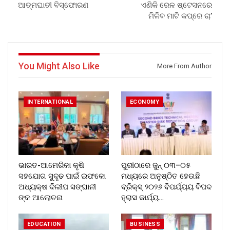
ଆତ୍ମଘାତୀ ବିସ୍ଫୋରଣ
ଏଣିକି ରେଳ ଷ୍ଟେସନରେ
ମିଳିବ ମାଟି କପ୍ରେ ଚା’
You Might Also Like
More From Author
INTERNATIONAL
ECONOMY
ଭାରତ-ଆମେରିକା କୃଷି
ପୁରୀଠାରେ ଜୁନ୍ ୦୩–୦୫
ସହଯୋଗ ସୁଦୃଢ ପାଇଁ ଇଫକୋ
ମଧ୍ୟରେ ଅନୁଷ୍ଠିତ ହେଉଛି
ଅଧ୍ୟକ୍ଷ ଦିଲୀପ ସଙ୍ଘାନୀ
ବ୍ରିକ୍ସ୍ ୨୦୨୬ ବିପର୍ଯ୍ୟୟ ବିପଦ
ଙ୍କ ଆଲୋଚନା
ହ୍ରାସ କାର୍ଯ୍ୟ…
EDUCATION
BUSINESS