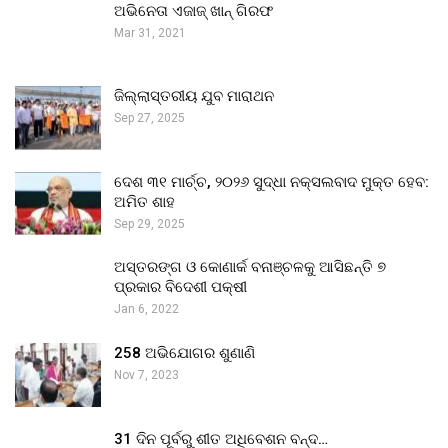
ଅଭିନେତା ଏଜାଜ୍ ଖାନ୍ ଗିରଫ
Mar 31, 2021
ଜିଲ୍ଲାସ୍ତରୀୟ ଯୁବ ମାରାଥନ
Sep 27, 2025
ଦେଶ ୩୧ ମାର୍ଚ୍ଚ, ୨୦୨୬ ସୁଦ୍ଧା ନକ୍ସଲବାଦ ମୁକ୍ତ ହେବ:
ଅମିତ ଶାହ
Sep 29, 2025
ଅସ୍ତରଙ୍ଗ ଓ କୋଣାର୍କ ବନାଞ୍ଚଳକୁ ଆସିଛନ୍ତି ୭
ପ୍ରକାର ବିଦେଶୀ ପକ୍ଷୀ
Jan 6, 2022
258 ଅଭିଯୋଗର ଶୁଣାଣି
Nov 7, 2023
31 ଦିନ ପୂର୍ବରୁ ଶୀତ ଅଧିବେଶନ ବନ୍ଦ…