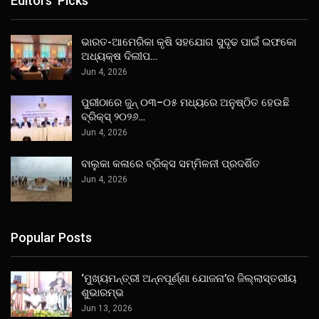
Editors' Picks
ଭାରତ-ଆମେରିକା କୃଷି ସହଯୋଗ ସୁଦୃଢ ପାଇଁ ଇଫକୋ
ଅଧ୍ୟକ୍ଷ ଦିଲୀପ…
Jun 4, 2026
ପୁରୀଠାରେ ଜୁନ୍ ୦୩–୦୫ ମଧ୍ୟରେ ଅନୁଷ୍ଠିତ ହେଉଛି
ବ୍ରିକ୍ସ୍ ୨୦୨୬…
Jun 4, 2026
ବାଲୁକା କଳାରେ ବ୍ରିକ୍ସ ସମ୍ମିଳନୀ ପ୍ରଦର୍ଶିତ
Jun 4, 2026
Popular Posts
‘ମୁଖ୍ୟମନ୍ତ୍ରୀ ଅନ୍ନପୂର୍ଣ୍ଣା ଯୋଜନା’ର ଜିଲ୍ଲାସ୍ତରୀୟ
ଶୁଭାରମ୍ଭ
Jun 13, 2026