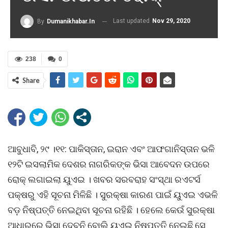
Last updated
Nov 29, 2020
By
Dumanikhabar.in
238
0
Share
ଆବୁଧାବି, ୨୯ ।୧୧: ପାକିସ୍ତାନ, ଇରାନ ଏବଂ ଆଫଗାନିସ୍ତାନ ଭଳି
୧୨ଟି ଇସଲାମିକ ଦେଶର ନାଗରିକଙ୍କ ଭିସା ଆବେଦନ ଉପରେ
ରୋକ୍ ଲଗାଇଲା ୟୁଏଇ । ଖବର ସରବରାହ ସଂସ୍ଥା ରଏଟର୍ସ
ପକ୍ଷରୁ ଏହି ସୂଚନା ମିଳିଛି । ସୁରକ୍ଷା କାରଣ ପାଇଁ ୟୁଏଇ ଏଭଳି
ବଡ଼ ନିଷ୍ପତ୍ତି ନେଇଥିବା ସୂଚନା ରହିଛି । ହେଲେ କେଉଁ ସୁରକ୍ଷା
ଆଧାରରେ ଭିସା ଦେବନି ବୋଲି ୟୁଏଇ ନିଷ୍ପତ୍ତି ନେଇଛି ସେ