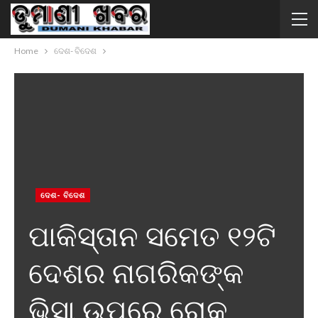
Home
ଦେଶ- ବିଦେଶ
ଦେଶ- ବିଦେଶ
ପାକିସ୍ତାନ ସମେତ ୧୨ଟି
ଦେଶର ନାଗରିକଙ୍କ
ଭିସା ଉପରେ ରୋକ୍