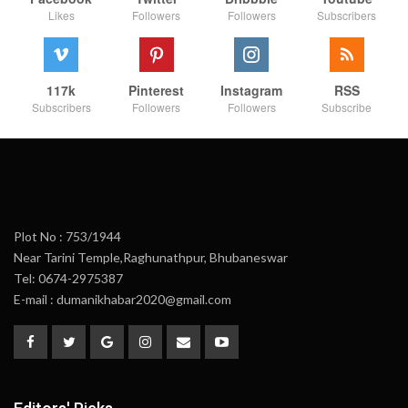
Likes
Followers
Followers
Subscribers
117k
Pinterest
Instagram
RSS
Subscribers
Followers
Followers
Subscribe
Plot No : 753/1944
Near Tarini Temple,Raghunathpur, Bhubaneswar
Tel: 0674-2975387
E-mail : dumanikhabar2020@gmail.com