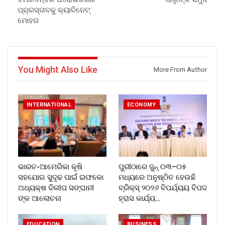
ପ୍ର୍ରସ୍ତାବକୁ କ୍ୟାବିନେଟ୍
ମୋହର
You Might Also Like
More From Author
INTERNATIONAL
ECONOMY
ଭାରତ-ଆମେରିକା କୃଷି
ପୁରୀଠାରେ ଜୁନ୍ ୦୩–୦୫
ସହଯୋଗ ସୁଦୃଢ ପାଇଁ ଇଫକୋ
ମଧ୍ୟରେ ଅନୁଷ୍ଠିତ ହେଉଛି
ଅଧ୍ୟକ୍ଷ ଦିଲୀପ ସଙ୍ଘାନୀ
ବ୍ରିକ୍ସ୍ ୨୦୨୬ ବିପର୍ଯ୍ୟୟ ବିପଦ
ଙ୍କ ଆଲୋଚନା
ହ୍ରାସ କାର୍ଯ୍ୟ…
EDUCATION
BUSINESS