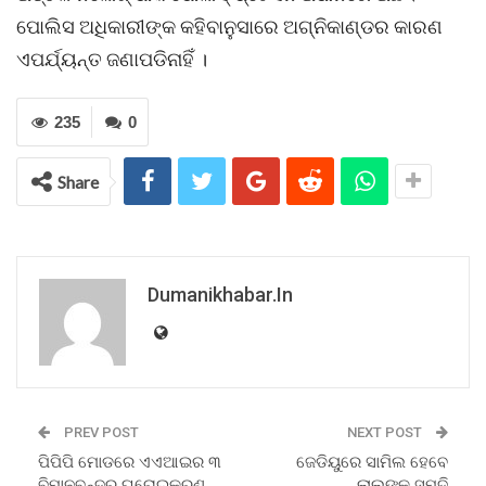
ପୋଲିସ ଅଧିକାରୀଙ୍କ କହିବାନୁସାରେ ଅଗ୍ନିକାଣ୍ଡର କାରଣ
ଏପର୍ଯ୍ୟନ୍ତ ଜଣାପଡିନାହିଁ ।
235
0
Share
Dumanikhabar.in
PREV POST
NEXT POST
ପିପିପି ମୋଡରେ ଏଏଆଇର ୩
ଜେଡିୟୁରେ ସାମିଲ ହେବେ
ବିମାନବନ୍ଦର ଘରୋଇକରଣ
ଲାଲୁଙ୍କ ସମୁଦି