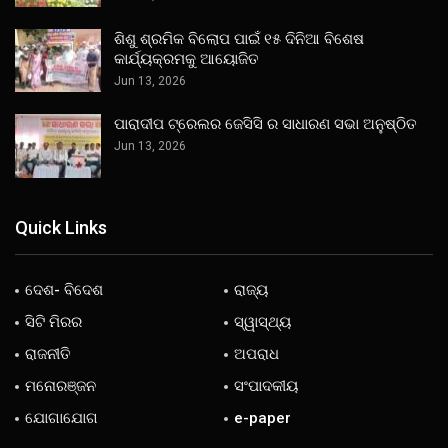
ଶିଶୁ ଶ୍ରମିକ ବିଲୋପ ପାଇଁ ୧୫ ଦିନିଆ ବିଶେଷ
କାର୍ଯ୍ୟକ୍ରମକୁ ଆୟୋଜିତ
Jun 13, 2026
ପାରାଦୀପ ଟ୍ରେଲର ଜେସିସି ର ସାଧାରଣ ସଭା ଅନୁଷ୍ଠିତ
Jun 13, 2026
Quick Links
ଦେଶ- ବିଦେଶ
ରାଜ୍ୟ
ସିଟି ମିରର
ସ୍ୱାସ୍ଥ୍ୟ
ରାଜନୀତି
ଅପରାଧ
ମନୋରଞ୍ଜନ
ସଂପାଦକୀୟ
ଯୋଗାଯୋଗ
e-paper