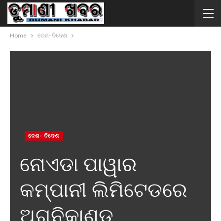
Home
ଦେଶ- ବିଦେଶ
ଦେଶ- ବିଦେଶ
ନୋଏଡା ପାୱାର
କମ୍ପାନୀ ଲିମିଟେଡରେ
ଅଗ୍ନିକାଣ୍ଡ