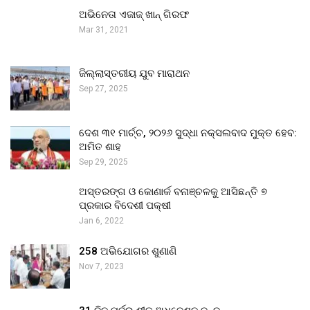
ଅଭିନେତା ଏଜାଜ୍ ଖାନ୍ ଗିରଫ
Mar 31, 2021
ଜିଲ୍ଲାସ୍ତରୀୟ ଯୁବ ମାରାଥନ
Sep 27, 2025
ଦେଶ ୩୧ ମାର୍ଚ୍ଚ, ୨୦୨୬ ସୁଦ୍ଧା ନକ୍ସଲବାଦ ମୁକ୍ତ ହେବ:
ଅମିତ ଶାହ
Sep 29, 2025
ଅସ୍ତରଙ୍ଗ ଓ କୋଣାର୍କ ବନାଞ୍ଚଳକୁ ଆସିଛନ୍ତି ୭
ପ୍ରକାର ବିଦେଶୀ ପକ୍ଷୀ
Jan 6, 2022
258 ଅଭିଯୋଗର ଶୁଣାଣି
Nov 7, 2023