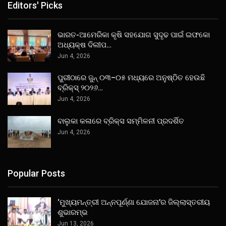
Editors' Picks
ଭାରତ-ଆମେରିକା କୃଷି ସହଯୋଗ ସୁଦୃଢ ପାଇଁ ଇଫକୋ
ଅଧ୍ୟକ୍ଷ ଦିଲୀପ…
Jun 4, 2026
ପୁରୀଠାରେ ଜୁନ୍ ୦୩–୦୫ ମଧ୍ୟରେ ଅନୁଷ୍ଠିତ ହେଉଛି
ବ୍ରିକ୍ସ୍ ୨୦୨୬…
Jun 4, 2026
ବାଲୁକା କଳାରେ ବ୍ରିକ୍ସ ସମ୍ମିଳନୀ ପ୍ରଦର୍ଶିତ
Jun 4, 2026
Popular Posts
‘ମୁଖ୍ୟମନ୍ତ୍ରୀ ଅନ୍ନପୂର୍ଣ୍ଣା ଯୋଜନା’ର ଜିଲ୍ଲାସ୍ତରୀୟ
ଶୁଭାରମ୍ଭ
Jun 13, 2026