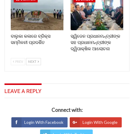
ବାଲୁକା କଳାରେ ବ୍ରିକ୍ସ
ସ୍ୱିଡେନ ପ୍ରଧାନମନ୍ତ୍ରୀଙ୍କ
ସମ୍ମିଳନୀ ପ୍ରଦର୍ଶିତ
ସହ ପ୍ରଧାନମନ୍ତ୍ରୀଙ୍କ
ଦ୍ୱିପାକ୍ଷିକ ଆଲୋଚନା
PREV
NEXT
LEAVE A REPLY
Connect with:
Login With Facebook
Login With Google