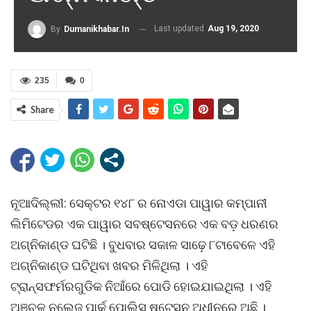
Last updated
Aug 19, 2020
By
Dumanikhabar.in
235
0
Share
ନୂଆଦିଲ୍ଲୀ: ସେକ୍ଟର ୧୪୮ ର ନୋଏଡା ପାୱାର କମ୍ପାନୀ
ଲିମିଟେଡର ଏକ ପାୱାର ସବଷ୍ଟେସନରେ ଏକ ବଡ଼ ଧରଣର
ଅଗ୍ନିକାଣ୍ଡ ଘଟିଛି । ବୁଧବାର ସକାଳ ସାଢ଼େ ୮ଟାବେଳେ ଏହି
ଅଗ୍ନିକାଣ୍ଡ ଘଟିଥିବା ଖବର ମିଳିଥିଲା । ଏହି
ଟ୍ରାନ୍ସଫର୍ମରଗୁଡିକ ନିଆଁରେ ପୋଡି ହୋଇଯାଇଥିଲା । ଏହି
ଅଞ୍ଚଳ ନଲେଜ୍ ପାର୍କ ପୋଲିସ୍ ଷ୍ଟେସନ ଅଧୀନରେ ଅଛି ।