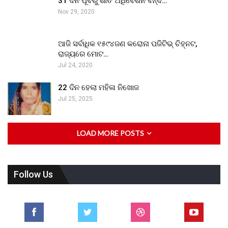
31 ଦିନ ପୂର୍ବରୁ ଶୀତ ଅଧିବେଶନ ବନ୍ଦ…
Nov 29, 2020
ଆଜି ସର୍ବାଧିକ ୧୫୯୪ଜଣ କରୋନା ପଜିଟିଭ୍ ଚିହ୍ନଟ,
ରାଜ୍ୟରେ ମୋଟ…
Jul 24, 2020
22 ଦିନ ହେଲା ମହିଳା ନିଖୋଜ
Jul 25, 2025
LOAD MORE POSTS
Follow Us