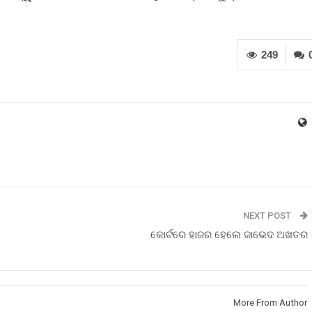
249
NEXT POST
କୋର୍ଟରେ ହାଜର ହେଲେ ଜାଭେଦ ଅଖତର
More From Author