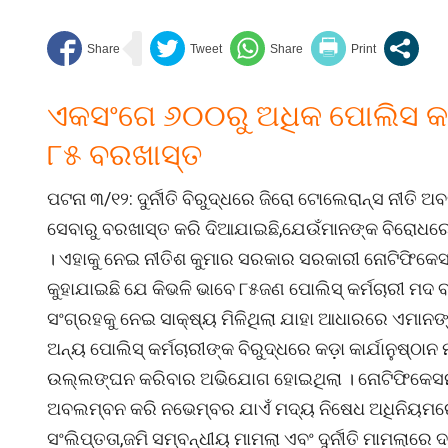
ଏକସଂଗେ ୬୦୦ରୁ ଅଧିକ ପୋଲିସ କର୍ମ
୮୫ ବରଖାସ୍ତ
ପଟନା ୩/୧୨: ଦୁର୍ନୀତି ବିରୁଦ୍ଧରେ ଜିରୋ ଟୋଲେରାନ୍ସ ନୀତି
ସେବାରୁ ବରଖାସ୍ତ କରି ଦିଆଯାଇଛି,ଯେଉଁମାନଙ୍କ ବିରୋଧରେ ଦୁର
। ଏହାକୁ ନେଇ ନୀତିଶ କୁମାର ସରକାର ସରକାରୀ ନୋଟିଫିକେସ
କୁହାଯାଇଛି ଯେ କିଭଳି ଭାବେ ୮୫ଜଣ ପୋଲିସ୍ କର୍ମଚାରୀ ମଦ 
ସଂଗ୍ରହକୁ ନେଇ ସାକ୍ଷ୍ୟ ମିଳିଥିଲା ଯାହା ଆଧାରରେ ଏମାନଙ
ଅନ୍ୟ ପୋଲିସ୍ କର୍ମଚାରୀଙ୍କ ବିରୁଦ୍ଧରେ କଡ଼ା କାର୍ଯାନୁଷ୍ଠା
ଉଲ୍ଲଙ୍ଘନ କରିବାର ଅଭିଯୋଗ ହୋଇଥିଲା । ନୋଟିଫିକେସନରେ
ଅବଲମ୍ବନ କରି ନଭେମ୍ବର ଯାଏଁ ମଦ୍ୟ ନିଷେଧ ଅଧିନିୟମ
ସଂଲିପ୍ତତା,ଜମି ସମ୍ବନ୍ଧୀୟ ମାମଲା ଏବଂ ଦୁର୍ନୀତି ମାମଲାର