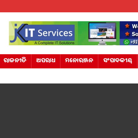
ରାଜନୀତି
ଅପରାଧ
ମନୋରଞ୍ଜନ
ସଂପାଦକୀୟ