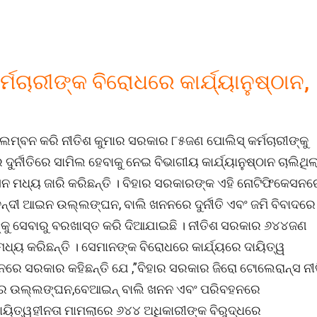
ଚାରୀଙ୍କ ବିରୋଧରେ କାର୍ଯ୍ୟାନୁଷ୍ଠାନ,
 ଅବଲମ୍ବନ କରି ନୀତିଶ କୁମାର ସରକାର ୮୫ଜଣ ପୋଲିସ୍ କର୍ମଚାରୀଙ୍କୁ
୍ନୀତିରେ ସାମିଲ ହେବାକୁ ନେଇ ବିଭାଗୀୟ କାର୍ଯ୍ୟାନୁଷ୍ଠାନ ଚାଲିଥିଲ
ନ ମଧ୍ୟ ଜାରି କରିଛନ୍ତି । ବିହାର ସରକାରଙ୍କ ଏହି ନୋଟିଫିକେସନର
ବନ୍ଦୀ ଆଇନ ଉଲ୍ଲଙ୍ଘନ, ବାଲି ଖନନରେ ଦୁର୍ନୀତି ଏବଂ ଜମି ବିବାଦରେ
୍କୁ ସେବାରୁ ବରଖାସ୍ତ କରି ଦିଆଯାଇଛି । ନୀତିଶ ସରକାର ୬୪୪ଜଣ
ନ ମଧ୍ୟ କରିଛନ୍ତି । ସେମାନଙ୍କ ବିରୋଧରେ କାର୍ଯ୍ୟରେ ଦାୟିତ୍ୱ
 ସରକାର କହିଛନ୍ତି ଯେ ,”ବିହାର ସରକାର ଜିରୋ ଟୋଲେରାନ୍ସ ନୀ
ରେ ଉଲ୍ଲଙ୍ଘନ,ବେଆଇନ୍ ବାଲି ଖନନ ଏବଂ ପରିବହନରେ
େ ଦାୟିତ୍ୱହୀନତା ମାମଲାରେ ୬୪୪ ଅଧିକାରୀଙ୍କ ବିରୁଦ୍ଧରେ