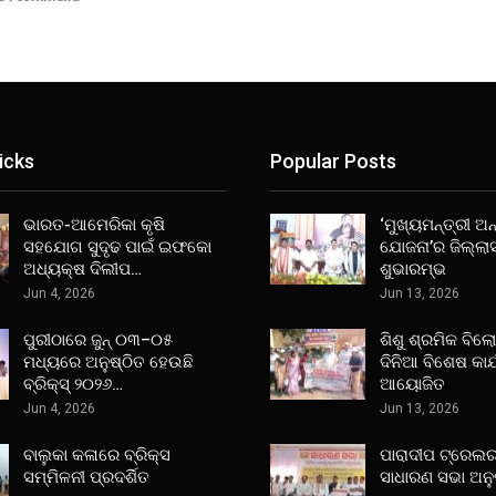
icks
Popular Posts
ଭାରତ-ଆମେରିକା କୃଷି
‘ମୁଖ୍ୟମନ୍ତ୍ରୀ ଅନ୍
ସହଯୋଗ ସୁଦୃଢ ପାଇଁ ଇଫକୋ
ଯୋଜନା’ର ଜିଲ୍ଲା
ଅଧ୍ୟକ୍ଷ ଦିଲୀପ…
ଶୁଭାରମ୍ଭ
Jun 4, 2026
Jun 13, 2026
ପୁରୀଠାରେ ଜୁନ୍ ୦୩–୦୫
ଶିଶୁ ଶ୍ରମିକ ବିଲ
ମଧ୍ୟରେ ଅନୁଷ୍ଠିତ ହେଉଛି
ଦିନିଆ ବିଶେଷ କାର
ବ୍ରିକ୍ସ୍ ୨୦୨୬…
ଆୟୋଜିତ
Jun 4, 2026
Jun 13, 2026
ବାଲୁକା କଳାରେ ବ୍ରିକ୍ସ
ପାରାଦୀପ ଟ୍ରେଲର
ସମ୍ମିଳନୀ ପ୍ରଦର୍ଶିତ
ସାଧାରଣ ସଭା ଅନୁ