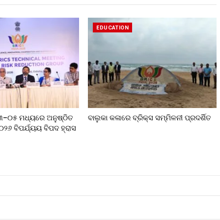
EDUCATION
୦୩–୦୫ ମଧ୍ୟରେ ଅନୁଷ୍ଠିତ
ବାଲୁକା କଳାରେ ବ୍ରିକ୍ସ ସମ୍ମିଳନୀ ପ୍ରଦର୍ଶିତ
୨୦୨୬ ବିପର୍ଯ୍ୟୟ ବିପଦ ହ୍ରାସ