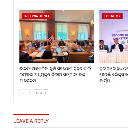
INTERNATIONAL
ECONOMY
ଭାରତ-ଆମେରିକା କୃଷି ସହଯୋଗ ସୁଦୃଢ ପାଇଁ
ପୁରୀଠାରେ ଜୁନ୍ 
ଇଫକୋ ଅଧ୍ୟକ୍ଷ ଦିଲୀପ ସଙ୍ଘାନୀ ଙ୍କ
ହେଉଛି ବ୍ରିକ୍ସ୍ 
ଆଲୋଚନା
କାର୍ଯ୍ୟ…
PREV
NEXT
LEAVE A REPLY