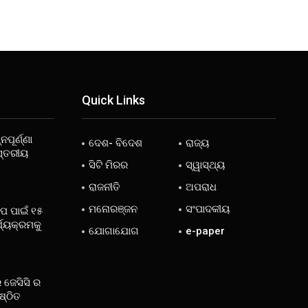
Quick Links
ନପୂର୍ଣ୍ଣା
ଦେଶ- ବିଦେଶ
ରାଜ୍ୟ
ସ୍ତରୀୟ
ସିଟି ମିରର
ସ୍ୱାସ୍ଥ୍ୟ
ରାଜନୀତି
ଅପରାଧ
ମନୋରଞ୍ଜନ
ସଂପାଦକୀୟ
ୋପ ପାଇଁ ୧୫
୍ଯ୍ୟକ୍ରମକୁ
ଯୋଗାଯୋଗ
e-paper
 ଜେସିସି ର
ଷ୍ଠିତ