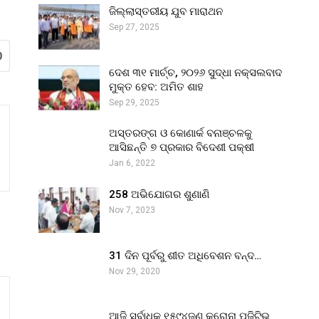
ଜିଲ୍ଲାସ୍ତରୀୟ ଯୁବ ମାରାଥନ
Sep 27, 2025
0
ଦେଶ ୩୧ ମାର୍ଚ୍ଚ, ୨୦୨୬ ସୁଦ୍ଧା ନକ୍ସଲବାଦ
ମୁକ୍ତ ହେବ: ଅମିତ ଶାହ
Sep 29, 2025
ଅସ୍ତରଙ୍ଗ ଓ କୋଣାର୍କ ବନାଞ୍ଚଳକୁ
ଆସିଛନ୍ତି ୭ ପ୍ରକାର ବିଦେଶୀ ପକ୍ଷୀ
Jan 6, 2022
258 ଅଭିଯୋଗର ଶୁଣାଣି
Nov 7, 2023
31 ଦିନ ପୂର୍ବରୁ ଶୀତ ଅଧିବେଶନ ବନ୍ଦ…
Nov 29, 2020
ଆଜି ସର୍ବାଧିକ ୧୫୯୪ଜଣ କରୋନା ପଜିଟିଭ୍