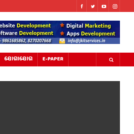
ଯୋଗାଯୋଗ
E-PAPER