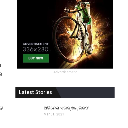
ା
- Advertisement -
େ
Latest Stories
ତି
ଅଭିନେତା ଏଜାଜ୍ ଖାନ୍ ଗିରଫ
Mar 31, 2021