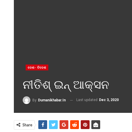
ଦେଶ- ବିଦେଶ
ନୀତିଶ୍ ଇନ୍ ଆକ୍ସନ
Last updated
Dec 3, 2020
By
Dumanikhabar.in
Share