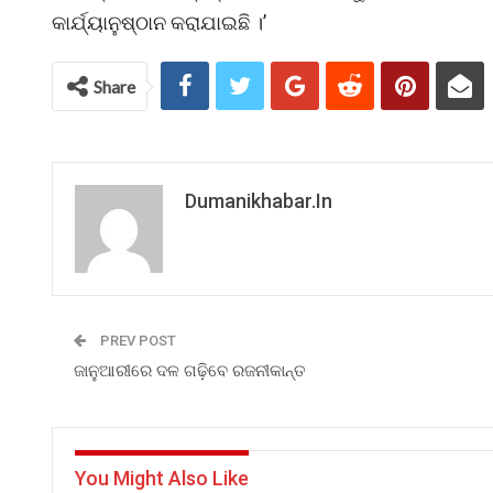
କାର୍ଯ୍ୟାନୁଷ୍ଠାନ କରାଯାଇଛି ।’
Share
Dumanikhabar.in
PREV POST
ଜାନୁଆରୀରେ ଦଳ ଗଢ଼ିବେ ରଜନୀକାନ୍ତ
You Might Also Like