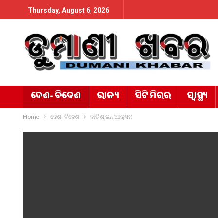
Thursday, August 6, 2026
ଦେଶ- ବିଦେଶ
ରାଜ୍ୟ
ସିଟି ମିରର
ସ୍ୱାସ୍ଥ୍ୟ
Home
ଦେଶ- ବିଦେଶ
ନୀତିଶ୍ ଇନ୍ ଆକ୍ସନ