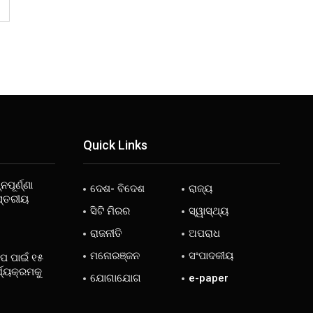
Quick Links
ନପୂର୍ଣ୍ଣା
ଦେଶ- ବିଦେଶ
ରାଜ୍ୟ
ସ୍ତରୀୟ
ସିଟି ମିରର
ସ୍ୱାସ୍ଥ୍ୟ
ରାଜନୀତି
ଅପରାଧ
ମନୋରଞ୍ଜନ
ସଂପାଦକୀୟ
ୋପ ପାଇଁ ୧୫
୍ଯ୍ୟକ୍ରମକୁ
ଯୋଗାଯୋଗ
e-paper