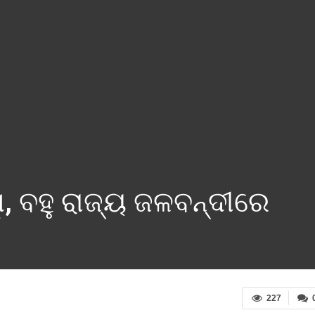
, ବହୁ ରାଜ୍ୟ ଜଳବନ୍ଦୀରେ
227