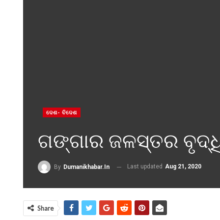
ଦେଶ- ବିଦେଶ
ଗଙ୍ଗାର ଜଳସ୍ତର ବୃଦ୍ଧି
Last updated
Aug 21, 2020
By
Dumanikhabar.in
Share