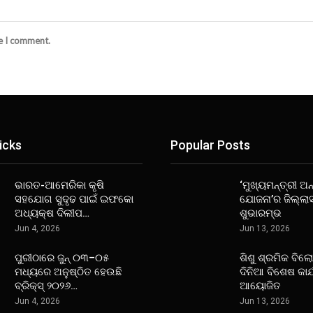
me I comment.
icks
Popular Posts
ଭାରତ-ଆମେରିକା କୃଷି
‘ମୁଖ୍ୟମନ୍ତ୍ରୀ ଅନ୍
ସହଯୋଗ ସୁଦୃଢ ପାଇଁ ଇଫକୋ
ଯୋଜନା’ର ଜିଲ୍ଲା
ଅଧ୍ୟକ୍ଷ ଦିଲୀପ…
ଶୁଭାରମ୍ଭ
Jun 4, 2026
Jun 13, 2026
ପୁରୀଠାରେ ଜୁନ୍ ୦୩–୦୫
ଶିଶୁ ଶ୍ରମିକ ବିଲ
ମଧ୍ୟରେ ଅନୁଷ୍ଠିତ ହେଉଛି
ଦିନିଆ ବିଶେଷ କାର
ବ୍ରିକ୍ସ୍ ୨୦୨୬…
ଆୟୋଜିତ
Jun 4, 2026
Jun 13, 2026