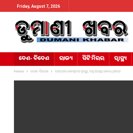
Friday, August 7, 2026
ଦେଶ- ବିଦେଶ
ରାଜ୍ୟ
ସିଟି ମିରର
ସ୍ୱାସ୍ଥ୍ୟ
Home
ଦେଶ- ବିଦେଶ
ଗଙ୍ଗାର ଜଳସ୍ତର ବୃଦ୍ଧି, ବହୁ ରାଜ୍ୟ ଜଳବନ୍ଦୀରେ