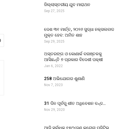
ଜିଲ୍ଲାସ୍ତରୀୟ ଯୁବ ମାରାଥନ
Sep 27, 2025
ଦେଶ ୩୧ ମାର୍ଚ୍ଚ, ୨୦୨୬ ସୁଦ୍ଧା ନକ୍ସଲବାଦ
ମୁକ୍ତ ହେବ: ଅମିତ ଶାହ
0
Sep 29, 2025
ଅସ୍ତରଙ୍ଗ ଓ କୋଣାର୍କ ବନାଞ୍ଚଳକୁ
ଆସିଛନ୍ତି ୭ ପ୍ରକାର ବିଦେଶୀ ପକ୍ଷୀ
Jan 6, 2022
258 ଅଭିଯୋଗର ଶୁଣାଣି
Nov 7, 2023
31 ଦିନ ପୂର୍ବରୁ ଶୀତ ଅଧିବେଶନ ବନ୍ଦ…
Nov 29, 2020
ଆଜି ସର୍ବାଧିକ ୧୫୯୪ଜଣ କରୋନା ପଜିଟିଭ୍