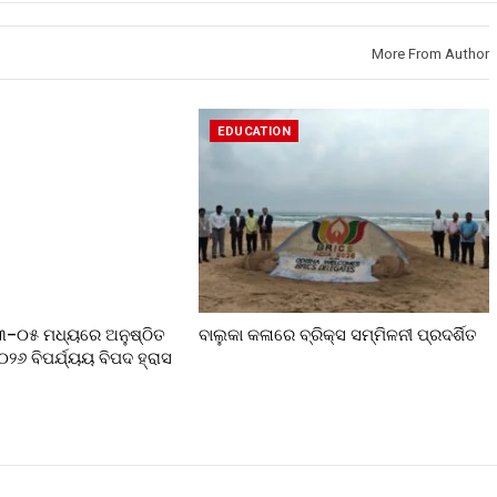
More From Author
EDUCATION
୦୩–୦୫ ମଧ୍ୟରେ ଅନୁଷ୍ଠିତ
ବାଲୁକା କଳାରେ ବ୍ରିକ୍ସ ସମ୍ମିଳନୀ ପ୍ରଦର୍ଶିତ
୨୦୨୬ ବିପର୍ଯ୍ୟୟ ବିପଦ ହ୍ରାସ