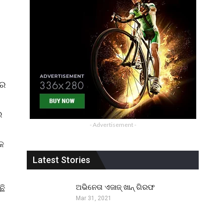
ାର
େ
- Advertisement -
କ
Latest Stories
ଅଭିନେତା ଏଜାଜ୍ ଖାନ୍ ଗିରଫ
ଛି
Mar 31, 2021