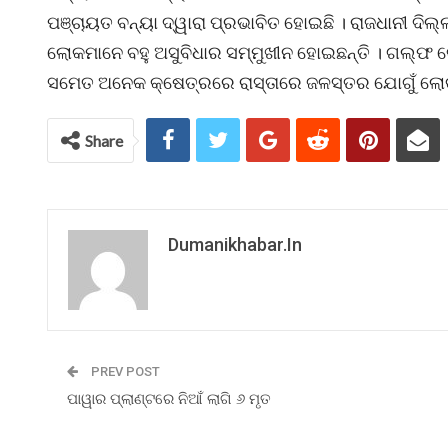
ପଞ୍ଚାୟତ ବନ୍ୟା ଦ୍ୱାରା ପ୍ରଭାବିତ ହୋଇଛି । ରାଜଧାନୀ ଦିଲ୍ଲୀ
ଲୋକମାନେ ବହୁ ଅସୁବିଧାର ସମ୍ମୁଖୀନ ହୋଇଛନ୍ତି । ଗଲ୍ଫ କୋ
ସମେତ ଅନେକ କ୍ଷେତ୍ରରେ ରାସ୍ତାରେ ଜଳସ୍ତର ଯୋଗୁଁ ଲୋକ
Share
Dumanikhabar.in
PREV POST
ପାୱାର ପ୍ଲାଣ୍ଟରେ ନିଆଁ ଲାଗି ୬ ମୃତ