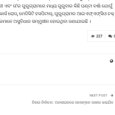
 ଏବଂ ତା’ର ଗୁରୁଗ୍ରାମରେ ମଧ୍ୟ ଗୁରୁବାର କିଛି ଘଣ୍ଟା ବର୍ଷା ଯୋଗୁଁ
ର୍ସ ରୋଡ୍, ମେଡିସିଟି ହସପିଟାଲ୍, ଗୁରୁଗ୍ରାମର ଆଇଏଫ୍ଏଫ୍ସିଓ ଚକ୍
ମାନେ ଅସୁବିଧାର ସମ୍ମୁଖୀନ ହୋଇଥିବା ଜଣାଯାଇଛି ।
227
NEXT POST
ବିହାର ନିର୍ବାଚନ: ଅନଲାଇନରେ ନାମାଙ୍କନ ଦାଖଲ କରାଯିବ