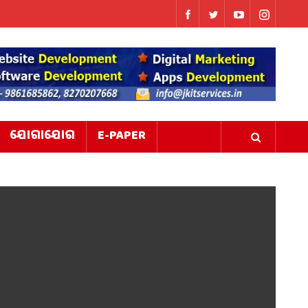
ଯୋଗାଯୋଗ
E-PAPER