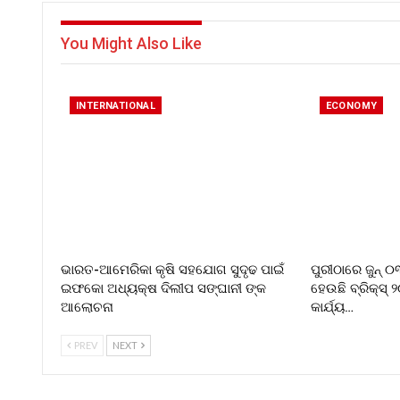
You Might Also Like
INTERNATIONAL
ECONOMY
ଭାରତ-ଆମେରିକା କୃଷି ସହଯୋଗ ସୁଦୃଢ ପାଇଁ
ପୁରୀଠାରେ ଜୁନ୍ 
ଇଫକୋ ଅଧ୍ୟକ୍ଷ ଦିଲୀପ ସଙ୍ଘାନୀ ଙ୍କ
ହେଉଛି ବ୍ରିକ୍ସ୍ 
ଆଲୋଚନା
କାର୍ଯ୍ୟ…
PREV
NEXT