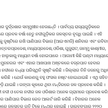
 ଦୁର୍ଦ୍ଦଶାର ସମ୍ମୁଖୀନ ହେଉଛନ୍ତି । ପାର୍ବତ୍ୟ ରାଜ୍ୟଗୁଡ଼ିକରେ
ପ୍ରବଳ ବର୍ଷା ହେତୁ ନଦୀଗୁଡ଼ିକର ଜଳସ୍ତର ବୃଦ୍ଧି ପାଇଛି । ଏହି
 ଦୃଷ୍ଟିରେ ରଖି ପାଣିପାଗ ବିଭାଗ (ଆଇଏମଡି) ଶନିବାର ଏବଂ ରବିବ
 ଉତ୍ତରପ୍ରଦେଶ, ମଧ୍ୟପ୍ରଦେଶ, ଓଡିଶା, ଗୁଜୁରାଟ, ଜାମ୍ମୁ କାଶ୍ମୀର,
ହାଲୁକାରୁ ମଧ୍ୟମ ବର୍ଷା ହୋଇପାରେ । ଆଗାମୀ କିଛି ଘଣ୍ଟା ମଧ୍ୟର
୍ର, ଯମୁନନଗର ଏବଂ ଏହାର ଆଖପାଖ ଅଞ୍ଚଳରେ ବଜ୍ରପାତ ହେବାର
ରେ ବନ୍ୟା ପରିସ୍ଥିତି ସୃଷ୍ଟି କରିଛି । ଜିଲ୍ଲାର ତିନି ଡଜନରୁ ଅଧି
ଶ କରିଛି । ଯେଉଁ କାରଣରୁ ବହୁ ଫସଲ ନଷ୍ଟ ହୋଇଯାଇଛି । ଏଥି ସହିତ
ଡ଼ି ଯାଇଛି । ଗଙ୍ଗା କୂଳରେ ଥିବା ମନ୍ଦିରରେ ଜଳ ପ୍ରବେଶ କରିଛି ।
ହାତୀ ନଦୀ ଓ ତେଲ ନଦୀର ଜଳ ଓଡିଶାର ଅନେକ ଗ୍ରାମରେ ପ୍ରବେଶ କରି
େ ପାଣିପାଗ ବିଭାଗ ରେଡ ଆଲର୍ଟ ଜାରି କରିଛି । ବିହାରର ଅନେକ
ଠାରେ ଜଳସ୍ତର ଗତି ଟିକେ ମନ୍ଥର ହୋଇଛି । ଦାରୁବଙ୍ଗାର ୨୨୨୦