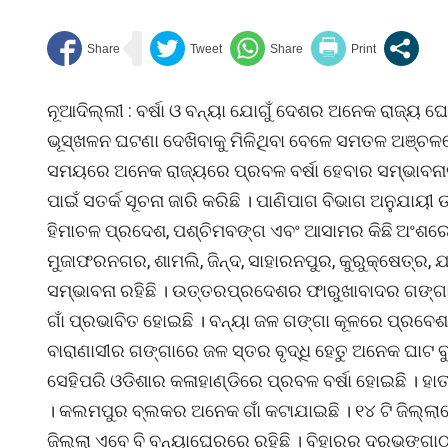
ନୂଆଦିଲ୍ଲୀ : ବର୍ଷା ଓ ବନ୍ୟା ଯୋଗୁଁ ଦେଶର ଅନେକ ରାଜ୍ୟ ଘୋର
ଭୂସ୍ଖଳନ ଘଟଣା ଦେଖିବାକୁ ମିଳିଥିବା ବେଳେ ସମତଳ ଅଞ୍ଚଳରେ 
ସମୟରେ ଅନେକ ରାଜ୍ୟରେ ପ୍ରବଳ ବର୍ଷା ହେବାର ସମ୍ଭାବନାକୁ
ପାଇଁ ସତର୍କ ସୂଚନା ଜାରି କରିଛି । ପାଣିପାଗ ବିଭାଗ ଅନୁଯାୟୀ
ହିମାଚଳ ପ୍ରଦେଶ, ପଶ୍ଚିମବଙ୍ଗ ଏବଂ ଆସାମର କିଛି ଅଂଶରେ 
ମୁଜାଫରନଗର, ଶାମଲି, ଜିନ୍ଦ, ସାହାରନପୁର, କୁରୁକ୍ଷେତ
ସମ୍ଭାବନା ରହିଛି । ଉତ୍ତରପ୍ରଦେଶର ଫାରୁଖାବାଦର ଗଙ୍ଗା ନଦୀ
ଗାଁ ପ୍ରଭାବିତ ହୋଇଛି । ବନ୍ୟା ଜଳ ଗଙ୍ଗା କୂଳରେ ପ୍ରବେ
ବାରାଣାସୀର ଗଙ୍ଗାରେ ଜଳ ସ୍ତର ବୃଦ୍ଧି ହେତୁ ଅନେକ ଘାଟ ବୁ
ସେହିପରି ଓଡିଶାର କଳାହାଣ୍ଡିରେ ପ୍ରବଳ ବର୍ଷା ହୋଇଛି । 
। କଲମପୁର ବ୍ଲକର ଅନେକ ଗାଁ କଟାଯାଇଛି । ୧୪ ଟି ଜିଲ୍ଲାର
ଜିଲ୍ଲା ଏବେ ବି ବନ୍ୟାଘେରରେ ରହିଛି । ବିହାରର ଦରଭଙ୍ଗା