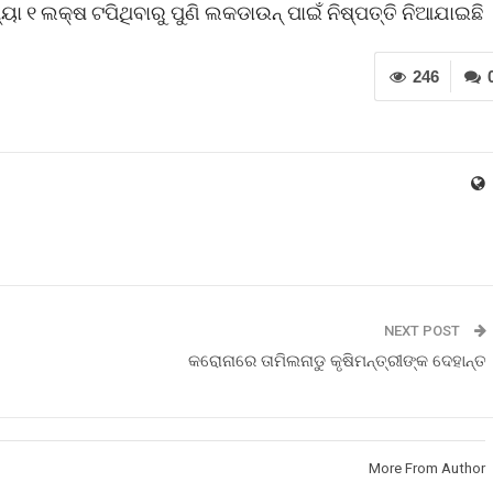
 ୧ ଲକ୍ଷ ଟପିଥିବାରୁ ପୁଣି ଲକଡାଉନ୍ ପାଇଁ ନିଷ୍ପତ୍ତି ନିଆଯାଇଛି 
246
NEXT POST
କରୋନାରେ ତାମିଲନାଡୁ କୃଷିମନ୍ତ୍ରୀଙ୍କ ଦେହାନ୍ତ
More From Author