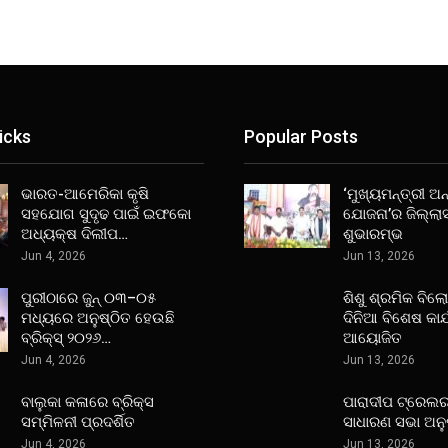
icks
Popular Posts
ଭାରତ-ଆମେରିକା କୃଷି
‘ମୁଖ୍ୟମନ୍ତ୍ରୀ ଅନ୍
ସହଯୋଗ ସୁଦୃଢ ପାଇଁ ଇଫକୋ
ଯୋଜନା’ର ଜିଲ୍ଲା
ଅଧ୍ୟକ୍ଷ ଦିଲୀପ…
ଶୁଭାରମ୍ଭ
Jun 4, 2026
Jun 13, 2026
ପୁରୀଠାରେ ଜୁନ୍ ୦୩–୦୫
ଶିଶୁ ଶ୍ରମିକ ବିଲ
ମଧ୍ୟରେ ଅନୁଷ୍ଠିତ ହେଉଛି
ଦିନିଆ ବିଶେଷ କାର
ବ୍ରିକ୍ସ୍ ୨୦୨୬…
ଆୟୋଜିତ
Jun 4, 2026
Jun 13, 2026
ବାଲୁକା କଳାରେ ବ୍ରିକ୍ସ
ପାରାଦୀପ ଟ୍ରେଲର
ସମ୍ମିଳନୀ ପ୍ରଦର୍ଶିତ
ସାଧାରଣ ସଭା ଅନୁ
Jun 4, 2026
Jun 13, 2026