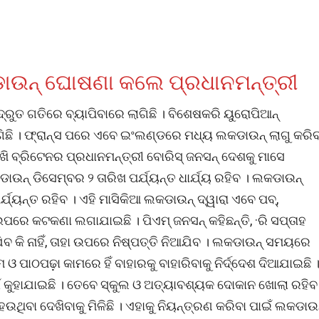
କଡାଉନ୍ ଘୋଷଣା କଲେ ପ୍ରଧାନମନ୍ତ୍ରୀ
ରୁତ ଗତିରେ ବ୍ୟାପିବାରେ ଲାଗିଛି । ବିଶେଷକରି ୟୁରୋପିଆନ୍
ିଛି । ଫ୍ରାନ୍ସ ପରେ ଏବେ ଇଂଲଣ୍ଡରେ ମଧ୍ୟ ଲକଡାଉନ୍ ଲାଗୁ କରିବ
 ବ୍ରିଟେନର ପ୍ରଧାନମନ୍ତ୍ରୀ ବୋରିସ୍ ଜନସନ୍ ଦେଶକୁ ମାସେ
ାଉନ୍ ଡିସେମ୍ବର ୨ ତାରିଖ ପର୍ଯ୍ୟନ୍ତ ଧାର୍ଯ୍ୟ ରହିବ । ଲକଡାଉନ୍
୍ୟନ୍ତ ରହିବ । ଏହି ମାସିକିଆ ଲକଡାଉନ୍ ଦ୍ୱାରା ଏବେ ପବ୍,
ଉପରେ କଟକଣା ଲଗାଯାଇଛି । ପିଏମ୍ ଜନସନ୍ କହିଛନ୍ତି, ·ରି ସପ୍ତାହ
ବ କି ନାହିଁ, ତାହା ଉପରେ ନିଷ୍ପତ୍ତି ନିଆଯିବ । ଲକଡାଉନ୍ ସମୟରେ
 ଓ ପାଠପଢ଼ା କାମରେ ହିଁ ବାହାରକୁ ବାହାରିବାକୁ ନିର୍ଦ୍ଦେଶ ଦିଆଯାଇଛି 
 କୁହାଯାଇଛି । ତେବେ ସ୍କୁଲ ଓ ଅତ୍ୟାବଶ୍ୟକ ଦୋକାନ ଖୋଲା ରହିବ
ଥିବା ଦେଖିବାକୁ ମିଳିଛି । ଏହାକୁ ନିୟନ୍ତ୍ରଣ କରିବା ପାଇଁ ଲକଡାଉ