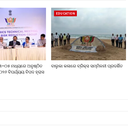
EDUCATION
୦୩–୦୫ ମଧ୍ୟରେ ଅନୁଷ୍ଠିତ
ବାଲୁକା କଳାରେ ବ୍ରିକ୍ସ ସମ୍ମିଳନୀ ପ୍ରଦର୍ଶିତ
୨୦୨୬ ବିପର୍ଯ୍ୟୟ ବିପଦ ହ୍ରାସ