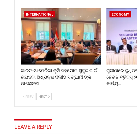
INTERNATIONAL
ECONOMY
ଭାରତ-ଆମେରିକା କୃଷି ସହଯୋଗ ସୁଦୃଢ ପାଇଁ
ପୁରୀଠାରେ ଜୁନ୍ 
ଇଫକୋ ଅଧ୍ୟକ୍ଷ ଦିଲୀପ ସଙ୍ଘାନୀ ଙ୍କ
ହେଉଛି ବ୍ରିକ୍ସ୍ 
ଆଲୋଚନା
କାର୍ଯ୍ୟ…
PREV
NEXT
LEAVE A REPLY