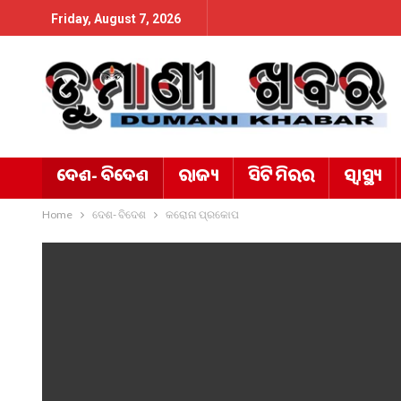
Friday, August 7, 2026
ଦେଶ- ବିଦେଶ
ରାଜ୍ୟ
ସିଟି ମିରର
ସ୍ୱାସ୍ଥ୍ୟ
Home
ଦେଶ- ବିଦେଶ
କରୋନା ପ୍ରକୋପ