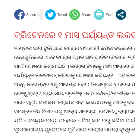
ବ୍ରିଟେନରେ ୧ ମାସ ପର୍ଯ୍ୟନ୍ତ ଲ
ଲଣ୍ଡନ: ସାରା ଦୁନିଆରେ କରୋନା ମହାମାରୀ କମିବା ବଦଳରେ ଦ୍
ଦେଶଗୁଡ଼ିକରେ ଏବେ କରୋନା ଅଧିକ ସାଙ୍ଘାତିକ ହେବାରେ ଲାଗ
ପାଇଁ ଘୋଷଣା କରାଯାଇଛି । କରୋନା ବିପଦକୁ ଆଖି ଆଗରେ ରଖି
ପର୍ଯ୍ୟନ୍ତ ଲକଡାଉନ୍ କରିବାକୁ ଘୋଷଣା କରିଛନ୍ତି । ଏହି ଲକଡ
ଅବଧି ନଭେମ୍ବର ୫ରୁ ଆରମ୍ଭ ହୋଇ ଡିସେମ୍ବର ୨ ତାରିଖ ପର୍ଯ
ରେଷ୍ଟୁରାଣ୍ଟ, ବ୍ୟବସାୟ ପ୍ରତିଷ୍ଠାନ ଓ ଦୈନନ୍ଦିକ ଜୀବିକା 
ପରେ ସ୍ଥିତି ସମୀକ୍ଷା କରାଯିବ ଏବଂ ଲକଡାଉନକୁ ଆଗକୁ ବାଯି
ସମସ୍ତେ ନିଜ ନିଜର ଘରୁ ଖାଦ୍ୟ ସାମଗ୍ରୀ, ମେସିଡିନ୍, ବ୍ୟାୟାମ
ଯଦି ଆବଶ୍ୟକ ପଡ଼େ, ତାହେଲେ ଅଫିସ୍ କାମ ଘରୁ କରିବା ପାଇଁ
ସୂଚନାଯୋଗ୍ୟ ୟୁରୋପରେ ପୁଣିଥରେ କରୋନା ମାମଲା ବୃଦ୍ଧି ହେଉ