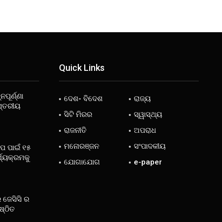
Quick Links
ନପୂର୍ଣ୍ଣା
ଦେଶ- ବିଦେଶ
ରାଜ୍ୟ
ସ୍ତରୀୟ
ସିଟି ମିରର
ସ୍ୱାସ୍ଥ୍ୟ
ରାଜନୀତି
ଅପରାଧ
ମନୋରଞ୍ଜନ
ସଂପାଦକୀୟ
ୋପ ପାଇଁ ୧୫
୍ଯ୍ୟକ୍ରମକୁ
ଯୋଗାଯୋଗ
e-paper
 ଜେସିସି ର
ଷ୍ଠିତ