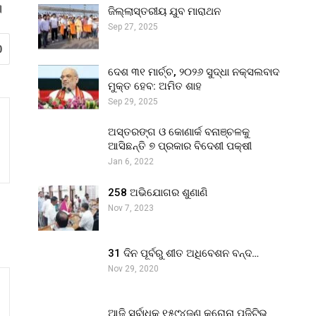
।
ଜିଲ୍ଲାସ୍ତରୀୟ ଯୁବ ମାରାଥନ
Sep 27, 2025
0
ଦେଶ ୩୧ ମାର୍ଚ୍ଚ, ୨୦୨୬ ସୁଦ୍ଧା ନକ୍ସଲବାଦ
ମୁକ୍ତ ହେବ: ଅମିତ ଶାହ
Sep 29, 2025
ଅସ୍ତରଙ୍ଗ ଓ କୋଣାର୍କ ବନାଞ୍ଚଳକୁ
ଆସିଛନ୍ତି ୭ ପ୍ରକାର ବିଦେଶୀ ପକ୍ଷୀ
Jan 6, 2022
258 ଅଭିଯୋଗର ଶୁଣାଣି
Nov 7, 2023
31 ଦିନ ପୂର୍ବରୁ ଶୀତ ଅଧିବେଶନ ବନ୍ଦ…
Nov 29, 2020
ଆଜି ସର୍ବାଧିକ ୧୫୯୪ଜଣ କରୋନା ପଜିଟିଭ୍