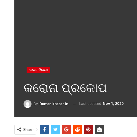
ଦେଶ- ବିଦେଶ
କରୋନା ପ୍ରକୋପ
Last updated
Nov 1, 2020
By
Dumanikhabar.in
Share