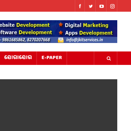
ଯୋଗାଯୋଗ
E-PAPER