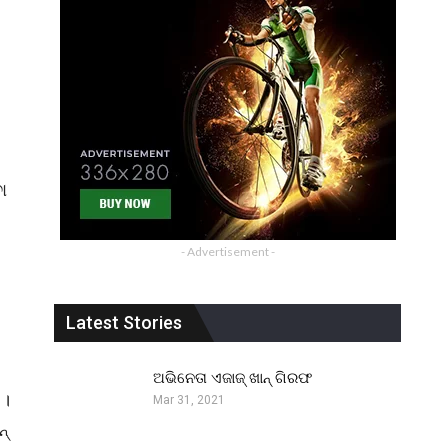
ା
- Advertisement -
Latest Stories
।
ଅଭିନେତା ଏଜାଜ୍ ଖାନ୍ ଗିରଫ
 ।
Mar 31, 2021
ନ୍