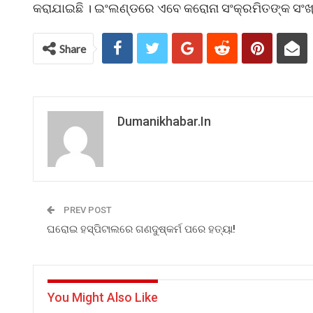
କରାଯାଇଛି । ଇଂଲଣ୍ଡରେ ଏବେ କରୋନା ସଂକ୍ରମିତଙ୍କ ସଂଖ୍ୟା
Share
Dumanikhabar.in
PREV POST
ଘରୋଇ ହସ୍ପିଟାଲରେ ଗଣଦୁଷ୍କର୍ମ ପରେ ହତ୍ୟା!
You Might Also Like