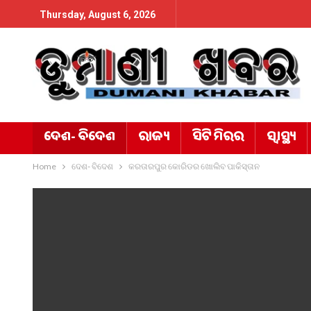
Thursday, August 6, 2026
ଦେଶ- ବିଦେଶ
ରାଜ୍ୟ
ସିଟି ମିରର
ସ୍ୱାସ୍ଥ୍ୟ
Home
ଦେଶ- ବିଦେଶ
କରତାରପୁର କୋରିଡର ଖୋଲିବ ପାକିସ୍ତାନ