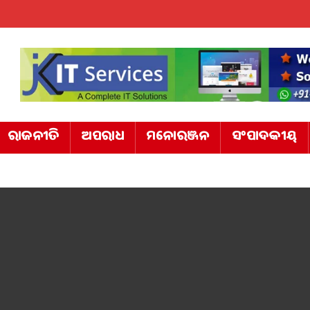
ରାଜନୀତି
ଅପରାଧ
ମନୋରଞ୍ଜନ
ସଂପାଦକୀୟ