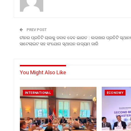
PREV POST
ଚୀନର ପ୍ରତିଟି ଚାଲକୁ ଜବାବ ଦେବ ଭାରତ : ଲଦାଖର ପ୍ରତିଟି ସ୍ଥାନ
ସାଟେଲାଇଟ ସହ ସଂଯୋଗ ସ୍ଥାପନ ଉଦ୍ୟମ ଜାରି
You Might Also Like
INTERNATIONAL
ECONOMY