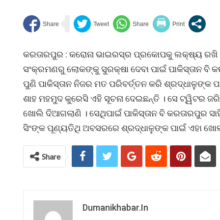
କରତାରପୁର : କରୋନା ଭାଇରସ୍ର ପ୍ରକୋପକୁ ଲକ୍ଷ୍ୟ ରଖି ପୁର
ସଂକ୍ରମଣରୁ ଲୋକଙ୍କୁ ସୁରକ୍ଷା ଦେବା ପାଇଁ ପାକିସ୍ତାନ ବି କ
ପୁଣି ପାକିସ୍ତାନ ନିଜର ମତ ପରିବର୍ତ୍ତନ କରି ଶ୍ରଦ୍ଧାଳୁଙ୍କ ପ
ଶାହ ମହମୁଦ କୁରେସି ଏହି ସୂଚନା ଦେଇଛନ୍ତି । ସେ ଟ୍ୱିଟର ଜରି
ଖୋଲି ଦିଆଗଲାଣି । ସେଥିପାଇଁ ପାକିସ୍ତାନ ବି କରତାରପୁର ସାହ
ସିଂଙ୍କ ପୂଣ୍ୟତିଥି ଅବସରରେ ଶ୍ରଦ୍ଧାଳୁଙ୍କ ପାଇଁ ଏହା ଖୋଲା
Share
Dumanikhabar.in