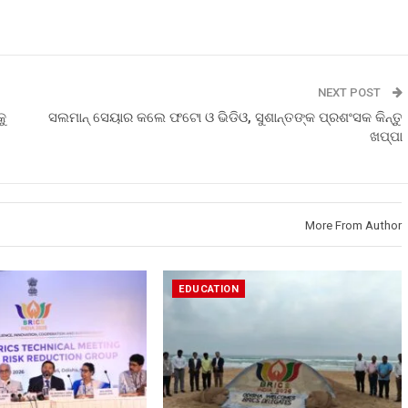
NEXT POST
କୁ
ସଲମାନ୍ ସେୟାର କଲେ ଫଟୋ ଓ ଭିଡିଓ, ସୁଶାନ୍ତଙ୍କ ପ୍ରଶଂସକ କିନ୍ତୁ
ଖପ୍ପା
More From Author
EDUCATION