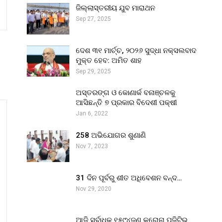
ଜିଲ୍ଲାସ୍ତରୀୟ ଯୁବ ମାରାଥନ
Sep 27, 2025
ଦେଶ ୩୧ ମାର୍ଚ୍ଚ, ୨୦୨୬ ସୁଦ୍ଧା ନକ୍ସଲବାଦ
ମୁକ୍ତ ହେବ: ଅମିତ ଶାହ
Sep 29, 2025
ଅସ୍ତରଙ୍ଗ ଓ କୋଣାର୍କ ବନାଞ୍ଚଳକୁ
ଆସିଛନ୍ତି ୭ ପ୍ରକାର ବିଦେଶୀ ପକ୍ଷୀ
Jan 6, 2022
258 ଅଭିଯୋଗର ଶୁଣାଣି
Nov 7, 2023
31 ଦିନ ପୂର୍ବରୁ ଶୀତ ଅଧିବେଶନ ବନ୍ଦ…
Nov 29, 2020
ଆଜି ସର୍ବାଧିକ ୧୫୯୪ଜଣ କରୋନା ପଜିଟିଭ୍