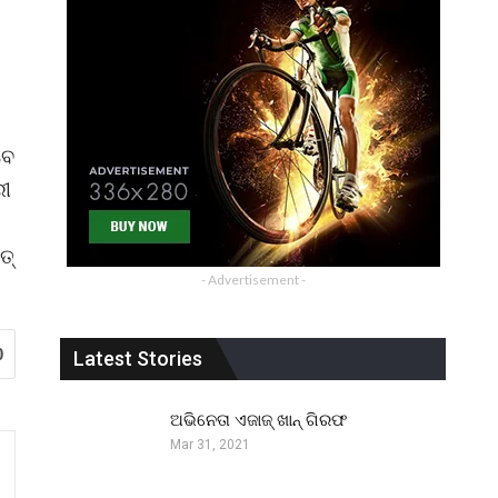
ବେ
ରୀ
ତ୍
- Advertisement -
0
Latest Stories
ଅଭିନେତା ଏଜାଜ୍ ଖାନ୍ ଗିରଫ
Mar 31, 2021