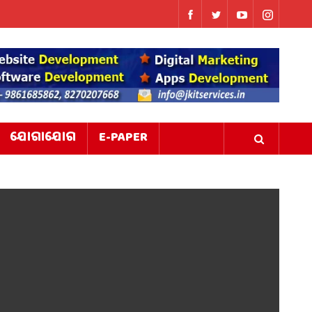
ଯୋଗାଯୋଗ
E-PAPER