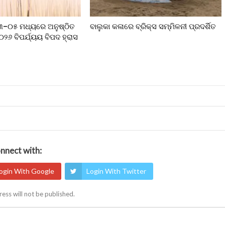
୦୩–୦୫ ମଧ୍ୟରେ ଅନୁଷ୍ଠିତ
ବାଲୁକା କଳାରେ ବ୍ରିକ୍ସ ସମ୍ମିଳନୀ ପ୍ରଦର୍ଶିତ
୨୦୨୬ ବିପର୍ଯ୍ୟୟ ବିପଦ ହ୍ରାସ
nnect with:
ogin With Google
Login With Twitter
ess will not be published.