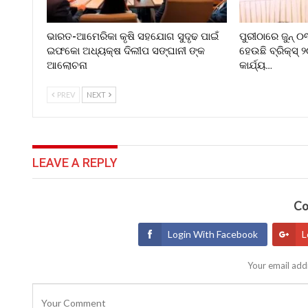
ଭାରତ-ଆମେରିକା କୃଷି ସହଯୋଗ ସୁଦୃଢ ପାଇଁ
ପୁରୀଠାରେ ଜୁନ୍ 
ଇଫକୋ ଅଧ୍ୟକ୍ଷ ଦିଲୀପ ସଙ୍ଘାନୀ ଙ୍କ
ହେଉଛି ବ୍ରିକ୍ସ୍ 
ଆଲୋଚନା
କାର୍ଯ୍ୟ…
PREV
NEXT
LEAVE A REPLY
Co
Login With Facebook
L
Your email addr