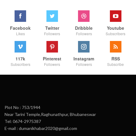
Facebook
Twitter
Dribbble
Youtube
Likes
Followers
Followers
Subscribers
117k
Pinterest
Instagram
RSS
Subscribers
Followers
Followers
Subscribe
Plot No : 753/1944
Near Tarini Temple,Raghunathpur, Bhubaneswar
Tel: 0674-2975387
E-mail : dumanikhabar2020@gmail.com