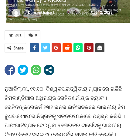
DUBAI, UNITED ARAB EMIRATES - SEPTEMBER 08: Virat Kohli of India celebrates after
reaching his century during the DP World Asia Cup match between India and Afghanistan at
Last updated
Oct 12, 2023
By
Dumanikhabar.in
Dubai Cricket Stadium on September 08, 2022 in Dubai, United Arab Emirates. (Photo by
Francois Nel/Getty Images)
201
0
Share
ନୂଆଦିଲ୍ଲୀ, ୧୧ା୧୦: ବିଶ୍ୱକପରଦ୍ୱିତୀୟ ମ୍ୟାଚରେ ଗର୍ଜିଛି
ଟିମଇଣ୍ଡିଆର ଅଧିନାୟକ ରୋହିତଶର୍ମାଙ୍କ ବ୍ୟାଟ ।
ରୋହିତଙ୍କରେକର୍ଡ ୧୩୧ ରନର ଇନିଂସବଳରେ ଭାରତୀୟ ଟିମ
ବୁଧବାରଆଫଗାନିସ୍ତାନକୁ ଏକତରଫାଭାବେ ପରାସ୍ତ କରିଛି ।
ଆଫଗାନିସ୍ତାନ ଦେଇଥିବା ୨୭୩ରନର ଟାର୍ଗେଟକୁ ଭାରତୀୟ
ଟିମ୨ ୱିକେଟ ହରାଇ ୯୦ ବଲ୍ପୂର୍ବରୁ ହାସଲ କରି ନେଇଛି ।