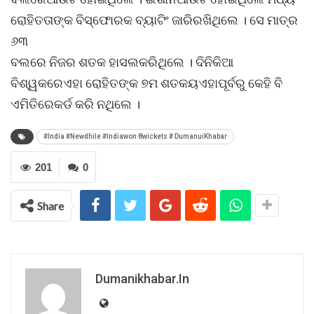
ରୋହିତତାଙ୍କ ବିସ୍ଫୋରକ ବ୍ୟାଟିଂ ଜାରିରଖିଥିଲେ । ସେ ମାତ୍ର
୬୩
ବଲରେ ନିଜର ଶତକ ହାସଲକରିଥିଲେ । ଦିନିକିଆ
ବିଶ୍ୱକରେଏହା ରୋହିତଙ୍କ ୭ମ ଶତକୟଏହାପୂର୍ବରୁ କେହି ବି
ଏମିତିରେକର୍ଡ କରି ନଥିଲେ ।
#India #Newdhile #Indiawon 8wickets # DumanuiKhabar
201
0
Share
Dumanikhabar.in