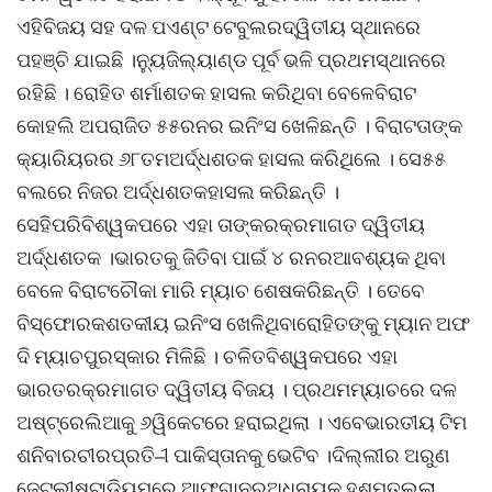
ଏହିବିଜୟ ସହ ଦଳ ପଏଣ୍ଟ ଟେବୁଲରଦ୍ୱିତୀୟ ସ୍ଥାନରେ
ପହଞ୍ଚି ଯାଇଛି ।ନ୍ୟୁଜିଲ୍ୟାଣ୍ଡ ପୂର୍ବ ଭଳି ପ୍ରଥମସ୍ଥାନରେ
ରହିଛି । ରୋହିତ ଶର୍ମାଶତକ ହାସଲ କରିଥିବା ବେଳେବିରାଟ
କୋହଲି ଅପରାଜିତ ୫୫ରନର ଇନିଂସ ଖେଳିଛନ୍ତି । ବିରାଟତାଙ୍କ
କ୍ୟାରିୟରର ୬୮ତମଅର୍ଦ୍ଧଶତକ ହାସଲ କରିଥିଲେ । ସେ୫୫
ବଲରେ ନିଜର ଅର୍ଦ୍ଧଶତକହାସଲ କରିଛନ୍ତି ।
ସେହିପରିବିଶ୍ୱକପରେ ଏହା ତାଙ୍କରକ୍ରମାଗତ ଦ୍ୱିତୀୟ
ଅର୍ଦ୍ଧଶତକ ।ଭାରତକୁ ଜିତିବା ପାଇଁ ୪ ରନରଆବଶ୍ୟକ ଥିବା
ବେଳେ ବିରାଟଚୌକା ମାରି ମ୍ୟାଚ ଶେଷକରିଛନ୍ତି । ତେବେ
ବିସ୍ଫୋରକଶତକୀୟ ଇନିଂସ ଖେଳିଥିବାରୋହିତଙ୍କୁ ମ୍ୟାନ ଅଫ
ଦି ମ୍ୟାଚପୁରସ୍କାର ମିଳିଛି । ଚଳିତବିଶ୍ୱକପରେ ଏହା
ଭାରତରକ୍ରମାଗତ ଦ୍ୱିତୀୟ ବିଜୟ । ପ୍ରଥମମ୍ୟାଚରେ ଦଳ
ଅଷ୍ଟ୍ରେଲିଆକୁ ୬ୱିକେଟରେ ହରାଇଥିଲା । ଏବେଭାରତୀୟ ଟିମ
ଶନିବାରଚୀରପ୍ରତି–ୀ ପାକିସ୍ତାନକୁ ଭେଟିବ ।ଦିଲ୍ଲୀର ଅରୁଣ
ଜେଟଲୀଷ୍ଟାଡିୟମରେ ଆଫଗାନରଅଧିନାୟକ ହଶମତୁଲ୍ଲା