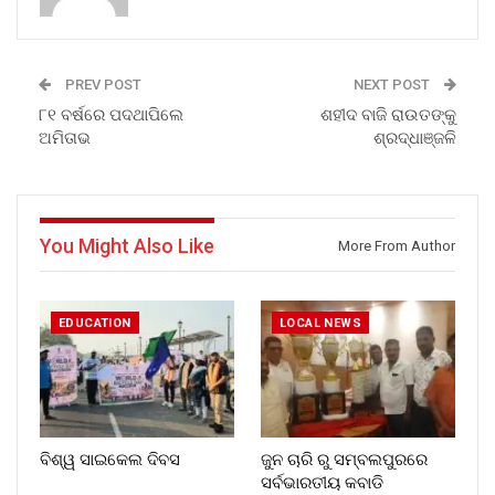
PREV POST
NEXT POST
୮୧ ବର୍ଷରେ ପଦଥାପିଲେ
ଶହୀଦ ବାଜି ରାଉତଙ୍କୁ
ଅମିତାଭ
ଶ୍ରଦ୍ଧାଞ୍ଜଳି
You Might Also Like
More From Author
EDUCATION
LOCAL NEWS
ବିଶ୍ୱ ସାଇକେଲ ଦିବସ
ଜୁନ ଚାରି ରୁ ସମ୍ବଲପୁରରେ
ସର୍ବଭାରତୀୟ କବାଡି