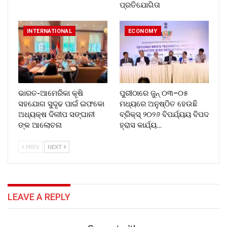
ପ୍ରତିଯୋଗିତା
INTERNATIONAL
ECONOMY
ଭାରତ-ଆମେରିକା କୃଷି
ପୁରୀଠାରେ ଜୁନ୍ ୦୩–୦୫
ସହଯୋଗ ସୁଦୃଢ ପାଇଁ ଇଫକୋ
ମଧ୍ୟରେ ଅନୁଷ୍ଠିତ ହେଉଛି
ଅଧ୍ୟକ୍ଷ ଦିଲୀପ ସଙ୍ଘାନୀ
ବ୍ରିକ୍ସ୍ ୨୦୨୬ ବିପର୍ଯ୍ୟୟ ବିପଦ
ଙ୍କ ଆଲୋଚନା
ହ୍ରାସ କାର୍ଯ୍ୟ…
PREV
NEXT
LEAVE A REPLY