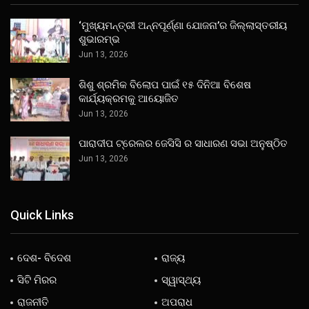
‘ମୁଖ୍ୟମନ୍ତ୍ରୀ ଅନ୍ନପୂର୍ଣ୍ଣା ଯୋଜନା’ର ଜିଲ୍ଲାସ୍ତରୀୟ
ଶୁଭାରମ୍ଭ
Jun 13, 2026
ଶିଶୁ ଶ୍ରମିକ ବିଲୋପ ପାଇଁ ୧୫ ଦିନିଆ ବିଶେଷ
କାର୍ଯ୍ୟକ୍ରମକୁ ଆୟୋଜିତ
Jun 13, 2026
ପାରାଦୀପ ଟ୍ରେଲର ଜେସିସି ର ସାଧାରଣ ସଭା ଅନୁଷ୍ଠିତ
Jun 13, 2026
Quick Links
ଦେଶ- ବିଦେଶ
ରାଜ୍ୟ
ସିଟି ମିରର
ସ୍ୱାସ୍ଥ୍ୟ
ରାଜନୀତି
ଅପରାଧ