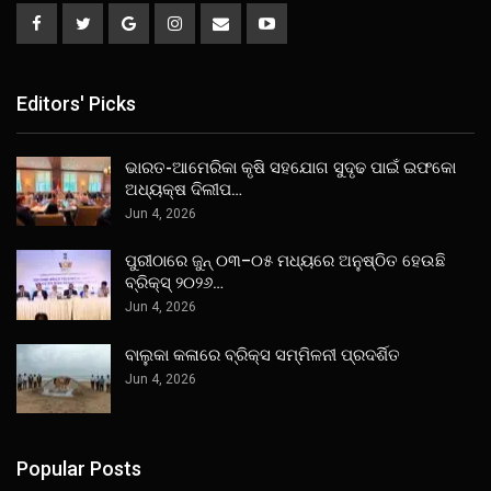
Editors' Picks
ଭାରତ-ଆମେରିକା କୃଷି ସହଯୋଗ ସୁଦୃଢ ପାଇଁ ଇଫକୋ
ଅଧ୍ୟକ୍ଷ ଦିଲୀପ…
Jun 4, 2026
ପୁରୀଠାରେ ଜୁନ୍ ୦୩–୦୫ ମଧ୍ୟରେ ଅନୁଷ୍ଠିତ ହେଉଛି
ବ୍ରିକ୍ସ୍ ୨୦୨୬…
Jun 4, 2026
ବାଲୁକା କଳାରେ ବ୍ରିକ୍ସ ସମ୍ମିଳନୀ ପ୍ରଦର୍ଶିତ
Jun 4, 2026
Popular Posts