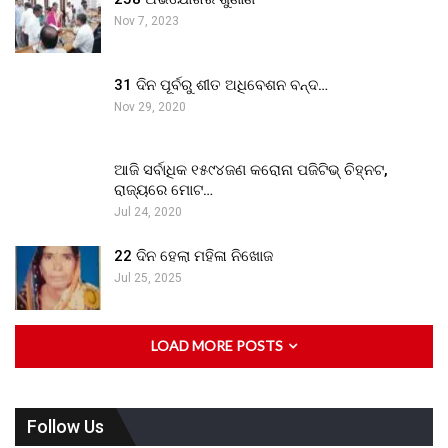
Nov 7, 2023
31 ଦିନ ପୂର୍ବରୁ ଶୀତ ଅଧିବେଶନ ବନ୍ଦ…
Nov 29, 2020
ଆଜି ସର୍ବାଧିକ ୧୫୯୪ଜଣ କରୋନା ପଜିଟିଭ୍ ଚିହ୍ନଟ,
ରାଜ୍ୟରେ ମୋଟ…
Jul 24, 2020
22 ଦିନ ହେଲା ମହିଳା ନିଖୋଜ
Jul 25, 2025
LOAD MORE POSTS
Follow Us