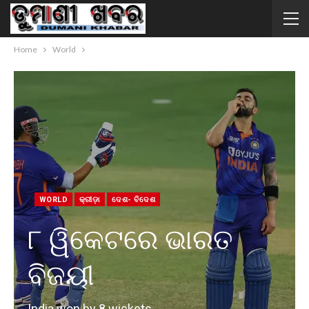
Home
World
WORLD
କ୍ରୀଡ଼ା
ଦେଶ- ବିଦେଶ
୮ ୱିକେଟରେ ଭାରତ
ବିଜୟୀ
India won by 8 wickets