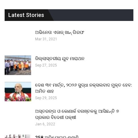
Latest Stories
ଅଭିନେତା ଏଜାଜ୍ ଖାନ୍ ଗିରଫ
Mar 31, 2021
ଜିଲ୍ଲାସ୍ତରୀୟ ଯୁବ ମାରାଥନ
Sep 27, 2025
ଦେଶ ୩୧ ମାର୍ଚ୍ଚ, ୨୦୨୬ ସୁଦ୍ଧା ନକ୍ସଲବାଦ ମୁକ୍ତ ହେବ:
ଅମିତ ଶାହ
Sep 29, 2025
ଅସ୍ତରଙ୍ଗ ଓ କୋଣାର୍କ ବନାଞ୍ଚଳକୁ ଆସିଛନ୍ତି ୭
ପ୍ରକାର ବିଦେଶୀ ପକ୍ଷୀ
Jan 6, 2022
258 ଅଭିଯୋଗର ଶୁଣାଣି