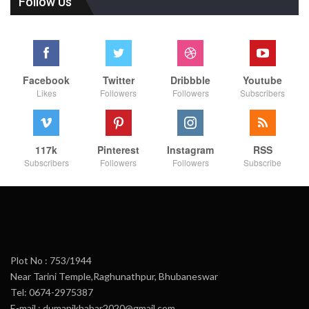
Follow Us
Facebook
Twitter
Dribbble
Youtube
Likes
Followers
Followers
Subscribers
117k
Pinterest
Instagram
RSS
Subscribers
Followers
Followers
Subscribe
Plot No : 753/1944
Near Tarini Temple,Raghunathpur, Bhubaneswar
Tel: 0674-2975387
E-mail : dumanikhabar2020@gmail.com