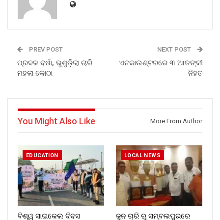
PREV POST
NEXT POST
ପ୍ରବଳ ବର୍ଷା, ଭୁଶୁଡ଼ିଲା ଚାରି
ଏନକାଉଣ୍ଟରରେ ୩ ଆତଙ୍କୀ
ମହଲା କୋଠା
ନିହତ
You Might Also Like
More From Author
EDUCATION
LOCAL NEWS
ବିଶ୍ୱ ସାଇକେଲ ଦିବସ
ଜୁନ ଚାରି ରୁ ସମ୍ବଲପୁରରେ