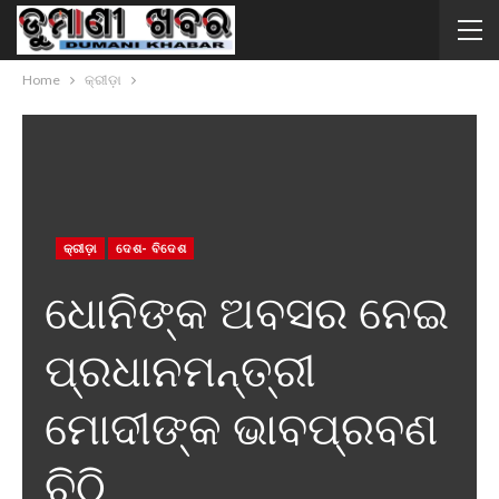
Home
କ୍ରୀଡ଼ା
କ୍ରୀଡ଼ା
ଦେଶ- ବିଦେଶ
ଧୋନିଙ୍କ ଅବସର ନେଇ
ପ୍ରଧାନମନ୍ତ୍ରୀ
ମୋଦୀଙ୍କ ଭାବପ୍ରବଣ
ଚିଠି