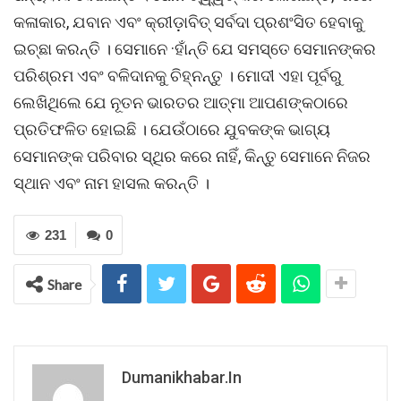
କଳାକାର, ଯବାନ ଏବଂ କ୍ରୀଡ଼ାବିତ୍ ସର୍ବଦା ପ୍ରଶଂସିତ ହେବାକୁ
ଇଚ୍ଛା କରନ୍ତି । ସେମାନେ ·ହାଁନ୍ତି ଯେ ସମସ୍ତେ ସେମାନଙ୍କର
ପରିଶ୍ରମ ଏବଂ ବଳିଦାନକୁ ଚିହ୍ନନ୍ତୁ । ମୋଦୀ ଏହା ପୂର୍ବରୁ
ଲେଖିଥିଲେ ଯେ ନୂତନ ଭାରତର ଆତ୍ମା ଆପଣଙ୍କଠାରେ
ପ୍ରତିଫଳିତ ହୋଇଛି । ଯେଉଁଠାରେ ଯୁବକଙ୍କ ଭାଗ୍ୟ
ସେମାନଙ୍କ ପରିବାର ସ୍ଥିର କରେ ନାହିଁ, କିନ୍ତୁ ସେମାନେ ନିଜର
ସ୍ଥାନ ଏବଂ ନାମ ହାସଲ କରନ୍ତି ।
231
0
Share
Dumanikhabar.in