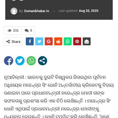
Last updated
Aug 20, 2020
By
Dumanikhabar.in
231
0
Share
ନୂଆଦିଲ୍ଲୀ : ଭାରତକୁ ଦୁଇଟି ବିଶ୍ୱକପ ଜିତାଇଥିବା ପୂର୍ବତନ
ଅଧିନାୟକ ମହେନ୍ଦ୍ର ସିଂ ଧୋନି ଅନ୍ତର୍ଜାତୀୟ କ୍ରିକେଟକୁ ବିଦାୟ
ଜଣାଇବା ପରେ ପ୍ରଧାନମନ୍ତ୍ରୀ ନରେନ୍ଦ୍ର ମୋଦୀ ତାଙ୍କ
ସଫଳତାକୁ ପ୍ରଶଂସା କରି ଏକ ଚିଠି ଲେଖିଛନ୍ତି । ମହେନ୍ଦ୍ର ସିଂ
ଧୋନି ଏଥିପାଇଁ ପ୍ରଧାନମନ୍ତ୍ରୀ ନରେନ୍ଦ୍ର ମୋଦୀଙ୍କୁ
ଧନ୍ୟବାଦ ଦେଇଛନ୍ତି । ଧୋନି ଟ୍ୱ୍ୱିଟ୍ କରି ଲେଖିଛନ୍ତି, ‘ଜଣେ