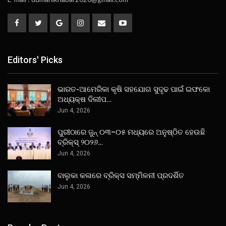
Editors' Picks
ଭାରତ-ଆମେରିକା କୃଷି ସହଯୋଗ ସୁଦୃଢ ପାଇଁ ଇଫକୋ
ଅଧ୍ୟକ୍ଷ ଦିଲୀପ…
Jun 4, 2026
ପୁରୀଠାରେ ଜୁନ୍ ୦୩–୦୫ ମଧ୍ୟରେ ଅନୁଷ୍ଠିତ ହେଉଛି
ବ୍ରିକ୍ସ୍ ୨୦୨୬…
Jun 4, 2026
ବାଲୁକା କଳାରେ ବ୍ରିକ୍ସ ସମ୍ମିଳନୀ ପ୍ରଦର୍ଶିତ
Jun 4, 2026