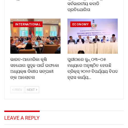
ସର୍ବଭାରତୀୟ କବାଡି
ପ୍ରତିଯୋଗିତା
INTERNATIONAL
ECONOMY
ଭାରତ-ଆମେରିକା କୃଷି
ପୁରୀଠାରେ ଜୁନ୍ ୦୩–୦୫
ସହଯୋଗ ସୁଦୃଢ ପାଇଁ ଇଫକୋ
ମଧ୍ୟରେ ଅନୁଷ୍ଠିତ ହେଉଛି
ଅଧ୍ୟକ୍ଷ ଦିଲୀପ ସଙ୍ଘାନୀ
ବ୍ରିକ୍ସ୍ ୨୦୨୬ ବିପର୍ଯ୍ୟୟ ବିପଦ
ଙ୍କ ଆଲୋଚନା
ହ୍ରାସ କାର୍ଯ୍ୟ…
PREV
NEXT
LEAVE A REPLY