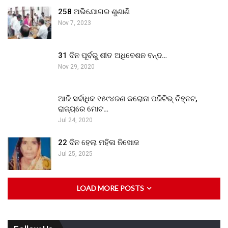
258 ଅଭିଯୋଗର ଶୁଣାଣି
Nov 7, 2023
31 ଦିନ ପୂର୍ବରୁ ଶୀତ ଅଧିବେଶନ ବନ୍ଦ…
Nov 29, 2020
ଆଜି ସର୍ବାଧିକ ୧୫୯୪ଜଣ କରୋନା ପଜିଟିଭ୍ ଚିହ୍ନଟ,
ରାଜ୍ୟରେ ମୋଟ…
Jul 24, 2020
22 ଦିନ ହେଲା ମହିଳା ନିଖୋଜ
Jul 25, 2025
LOAD MORE POSTS