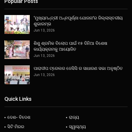
Popular Posts
‘ମୁଖ୍ୟମନ୍ତ୍ରୀ ଅନ୍ନପୂର୍ଣ୍ଣା ଯୋଜନା’ର ଜିଲ୍ଲାସ୍ତରୀୟ
ଶୁଭାରମ୍ଭ
Jun 13, 2026
ଶିଶୁ ଶ୍ରମିକ ବିଲୋପ ପାଇଁ ୧୫ ଦିନିଆ ବିଶେଷ
କାର୍ଯ୍ୟକ୍ରମକୁ ଆୟୋଜିତ
Jun 13, 2026
ପାରାଦୀପ ଟ୍ରେଲର ଜେସିସି ର ସାଧାରଣ ସଭା ଅନୁଷ୍ଠିତ
Jun 13, 2026
Quick Links
ଦେଶ- ବିଦେଶ
ରାଜ୍ୟ
ସିଟି ମିରର
ସ୍ୱାସ୍ଥ୍ୟ