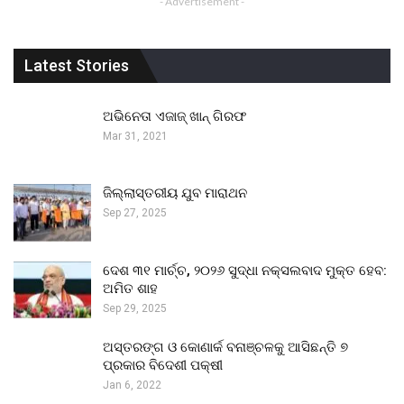
- Advertisement -
Latest Stories
ଅଭିନେତା ଏଜାଜ୍ ଖାନ୍ ଗିରଫ
Mar 31, 2021
ଜିଲ୍ଲାସ୍ତରୀୟ ଯୁବ ମାରାଥନ
Sep 27, 2025
ଦେଶ ୩୧ ମାର୍ଚ୍ଚ, ୨୦୨୬ ସୁଦ୍ଧା ନକ୍ସଲବାଦ ମୁକ୍ତ ହେବ:
ଅମିତ ଶାହ
Sep 29, 2025
ଅସ୍ତରଙ୍ଗ ଓ କୋଣାର୍କ ବନାଞ୍ଚଳକୁ ଆସିଛନ୍ତି ୭
ପ୍ରକାର ବିଦେଶୀ ପକ୍ଷୀ
Jan 6, 2022