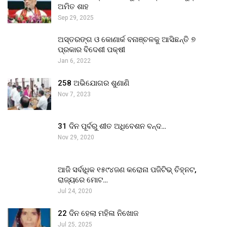
ଅମିତ ଶାହ
Sep 29, 2025
ଅସ୍ତରଙ୍ଗ ଓ କୋଣାର୍କ ବନାଞ୍ଚଳକୁ ଆସିଛନ୍ତି ୭
ପ୍ରକାର ବିଦେଶୀ ପକ୍ଷୀ
Jan 6, 2022
258 ଅଭିଯୋଗର ଶୁଣାଣି
Nov 7, 2023
31 ଦିନ ପୂର୍ବରୁ ଶୀତ ଅଧିବେଶନ ବନ୍ଦ…
Nov 29, 2020
ଆଜି ସର୍ବାଧିକ ୧୫୯୪ଜଣ କରୋନା ପଜିଟିଭ୍ ଚିହ୍ନଟ,
ରାଜ୍ୟରେ ମୋଟ…
Jul 24, 2020
22 ଦିନ ହେଲା ମହିଳା ନିଖୋଜ
Jul 25, 2025