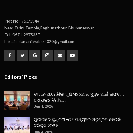
Plot No : 753/1944
Near Tarini Temple,Raghunathpur, Bhubaneswar
Tel: 0674-2975387
E-mail : dumanikhabar2020@gmail.com
Editors' Picks
ଭାରତ-ଆମେରିକା କୃଷି ସହଯୋଗ ସୁଦୃଢ ପାଇଁ ଇଫକୋ
ଅଧ୍ୟକ୍ଷ ଦିଲୀପ…
Jun 4, 2026
ପୁରୀଠାରେ ଜୁନ୍ ୦୩–୦୫ ମଧ୍ୟରେ ଅନୁଷ୍ଠିତ ହେଉଛି
ବ୍ରିକ୍ସ୍ ୨୦୨୬…
Jun 4, 2026