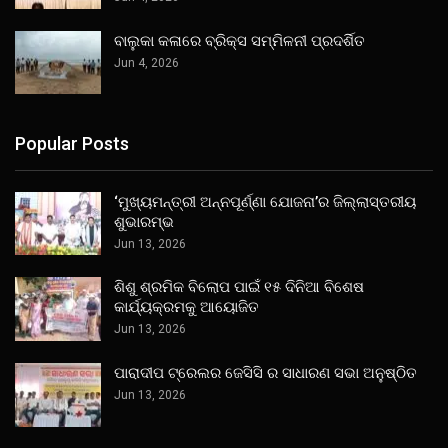
ବାଲୁକା କଳାରେ ବ୍ରିକ୍ସ ସମ୍ମିଳନୀ ପ୍ରଦର୍ଶିତ
Jun 4, 2026
Popular Posts
‘ମୁଖ୍ୟମନ୍ତ୍ରୀ ଅନ୍ନପୂର୍ଣ୍ଣା ଯୋଜନା’ର ଜିଲ୍ଲାସ୍ତରୀୟ
ଶୁଭାରମ୍ଭ
Jun 13, 2026
ଶିଶୁ ଶ୍ରମିକ ବିଲୋପ ପାଇଁ ୧୫ ଦିନିଆ ବିଶେଷ
କାର୍ଯ୍ୟକ୍ରମକୁ ଆୟୋଜିତ
Jun 13, 2026
ପାରାଦୀପ ଟ୍ରେଲର ଜେସିସି ର ସାଧାରଣ ସଭା ଅନୁଷ୍ଠିତ
Jun 13, 2026