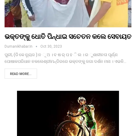
ଭକ୍ତଙ୍କୁ ଧୋତି ପିନ୍ଧାଇ ସଚେତନ କଲେ ସେବାୟତ
Dumanikhabar.in
Oct 30, 2023
ପୁରୀ, (ଡି କେ ନ୍ୟୁଜ ):ନ ୂ ଅ । ବ ଷ ର୍ ପ ହ ି ଲ । ର ୁଶାଳୀନତା ପୂର୍ଣ୍ଣ
ପୋଷାକପରିଧାନ ନକଲେଶ୍ରୀମନ୍ଦିରରେ ଭକ୍ତଙ୍କୁ ଜଗା ଦର୍ଶନ ମନା । ଏଭଳି…
READ MORE...