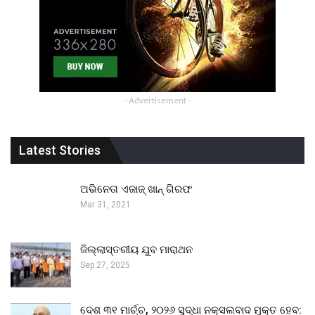
- Advertisement -
Latest Stories
ଅଭିନେତା ଏଜାଜ୍ ଖାନ୍ ଗିରଫ
Mar 31, 2021
ଜିଲ୍ଲାସ୍ତରୀୟ ଯୁବ ମାରାଥନ
Sep 27, 2025
ଦେଶ ୩୧ ମାର୍ଚ୍ଚ, ୨୦୨୬ ସୁଦ୍ଧା ନକ୍ସଲବାଦ ମୁକ୍ତ ହେବ: