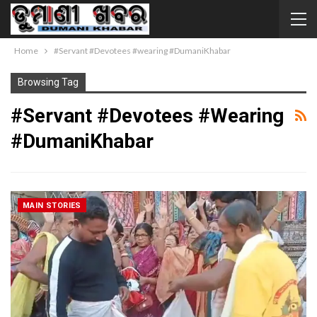
Home
#Servant #Devotees #wearing #DumaniKhabar
Browsing Tag
#Servant #Devotees #wearing
#DumaniKhabar
MAIN STORIES