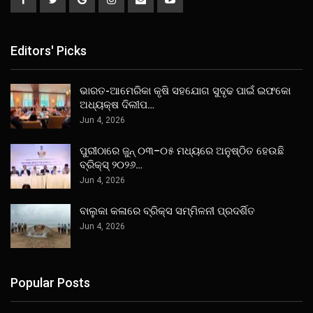
Editors' Picks
ଭାରତ-ଆମେରିକା କୃଷି ସହଯୋଗ ସୁଦୃଢ ପାଇଁ ଇଫକୋ
ଅଧ୍ୟକ୍ଷ ଦିଲୀପ…
Jun 4, 2026
ପୁରୀଠାରେ ଜୁନ୍ ୦୩–୦୫ ମଧ୍ୟରେ ଅନୁଷ୍ଠିତ ହେଉଛି
ବ୍ରିକ୍ସ୍ ୨୦୨୬…
Jun 4, 2026
ବାଲୁକା କଳାରେ ବ୍ରିକ୍ସ ସମ୍ମିଳନୀ ପ୍ରଦର୍ଶିତ
Jun 4, 2026
Popular Posts