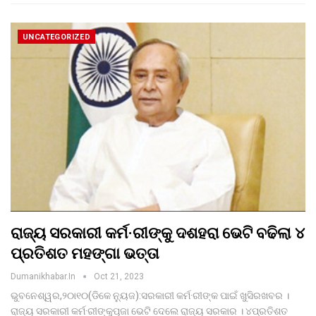
UNCATEGORIZED
ରାଜ୍ୟ ସରକାରୀ କର୍ମ·ରୀଙ୍କୁ ଦଶହରା ଭେଟି ବଢିଲା ୪
ପ୍ରତିଶତ ମହଙ୍ଗା ଭତ୍ତା
Dumanikhabar.in
Oct 21, 2023
ଭୁବନେଶ୍ୱର,୨୦ା୧୦(ଡିକେ ନୁ୍ୟଜ):ସରକାରୀ କର୍ମ·ରୀଙ୍କ ପାଇଁ ଖୁସିରଖବର ।
ରାଜ୍ୟ ସରକାରୀ କର୍ମ·ରୀଙ୍କୁପୂଜା ଭେଟି ଦେଲେ ରାଜ୍ୟ ସରକାର । ୪ପ୍ରତିଶତ