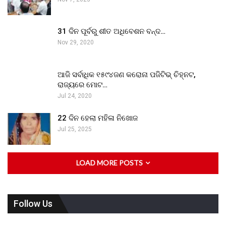
31 ଦିନ ପୂର୍ବରୁ ଶୀତ ଅଧିବେଶନ ବନ୍ଦ…
Nov 29, 2020
ଆଜି ସର୍ବାଧିକ ୧୫୯୪ଜଣ କରୋନା ପଜିଟିଭ୍ ଚିହ୍ନଟ,
ରାଜ୍ୟରେ ମୋଟ…
Jul 24, 2020
22 ଦିନ ହେଲା ମହିଳା ନିଖୋଜ
Jul 25, 2025
LOAD MORE POSTS
Follow Us