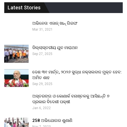
Latest Stories
ଅଭିନେତା ଏଜାଜ୍ ଖାନ୍ ଗିରଫ
Mar 31, 2021
ଜିଲ୍ଲାସ୍ତରୀୟ ଯୁବ ମାରାଥନ
Sep 27, 2025
ଦେଶ ୩୧ ମାର୍ଚ୍ଚ, ୨୦୨୬ ସୁଦ୍ଧା ନକ୍ସଲବାଦ ମୁକ୍ତ ହେବ:
ଅମିତ ଶାହ
Sep 29, 2025
ଅସ୍ତରଙ୍ଗ ଓ କୋଣାର୍କ ବନାଞ୍ଚଳକୁ ଆସିଛନ୍ତି ୭
ପ୍ରକାର ବିଦେଶୀ ପକ୍ଷୀ
Jan 6, 2022
258 ଅଭିଯୋଗର ଶୁଣାଣି
Nov 7, 2023