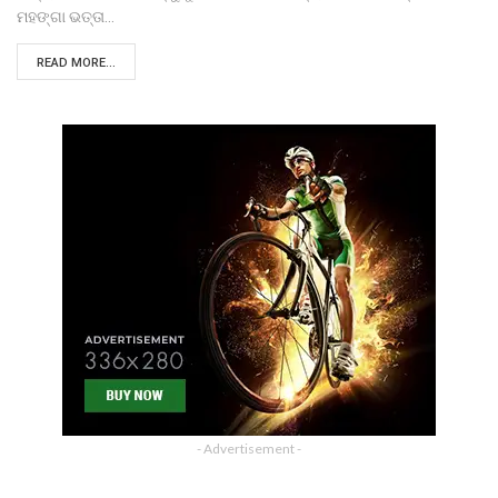
ମହଙ୍ଗା ଭତ୍ତା…
READ MORE...
- Advertisement -