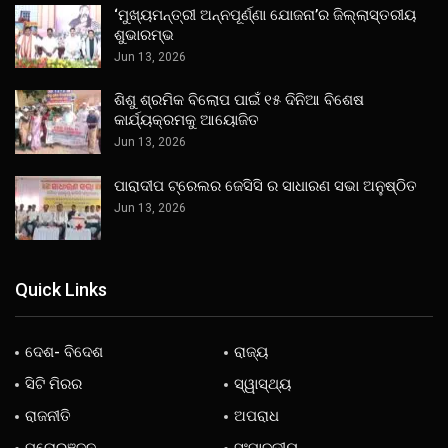
‘ମୁଖ୍ୟମନ୍ତ୍ରୀ ଅନ୍ନପୂର୍ଣ୍ଣା ଯୋଜନା’ର ଜିଲ୍ଲାସ୍ତରୀୟ
ଶୁଭାରମ୍ଭ
Jun 13, 2026
ଶିଶୁ ଶ୍ରମିକ ବିଲୋପ ପାଇଁ ୧୫ ଦିନିଆ ବିଶେଷ
କାର୍ଯ୍ୟକ୍ରମକୁ ଆୟୋଜିତ
Jun 13, 2026
ପାରାଦୀପ ଟ୍ରେଲର ଜେସିସି ର ସାଧାରଣ ସଭା ଅନୁଷ୍ଠିତ
Jun 13, 2026
Quick Links
ଦେଶ- ବିଦେଶ
ରାଜ୍ୟ
ସିଟି ମିରର
ସ୍ୱାସ୍ଥ୍ୟ
ରାଜନୀତି
ଅପରାଧ