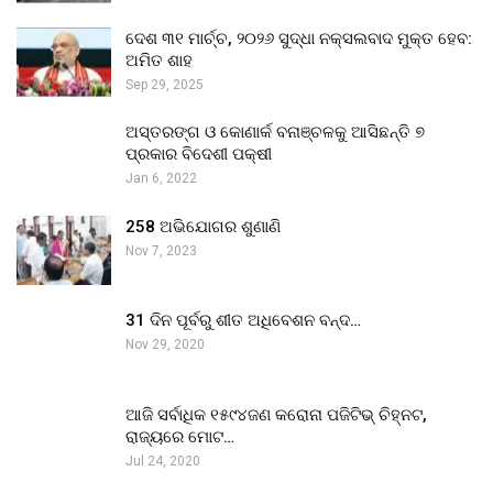
ଦେଶ ୩୧ ମାର୍ଚ୍ଚ, ୨୦୨୬ ସୁଦ୍ଧା ନକ୍ସଲବାଦ ମୁକ୍ତ ହେବ:
ଅମିତ ଶାହ
Sep 29, 2025
ଅସ୍ତରଙ୍ଗ ଓ କୋଣାର୍କ ବନାଞ୍ଚଳକୁ ଆସିଛନ୍ତି ୭
ପ୍ରକାର ବିଦେଶୀ ପକ୍ଷୀ
Jan 6, 2022
258 ଅଭିଯୋଗର ଶୁଣାଣି
Nov 7, 2023
31 ଦିନ ପୂର୍ବରୁ ଶୀତ ଅଧିବେଶନ ବନ୍ଦ…
Nov 29, 2020
ଆଜି ସର୍ବାଧିକ ୧୫୯୪ଜଣ କରୋନା ପଜିଟିଭ୍ ଚିହ୍ନଟ,
ରାଜ୍ୟରେ ମୋଟ…
Jul 24, 2020