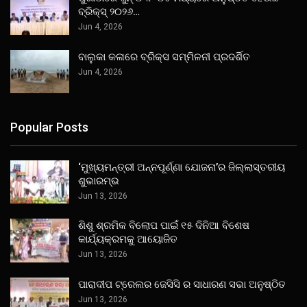
ବ୍ରିକ୍ସ୍ ୨୦୨୬…
Jun 4, 2026
ବାଲୁକା କଳାରେ ବ୍ରିକ୍ସ ସମ୍ମିଳନୀ ପ୍ରଦର୍ଶିତ
Jun 4, 2026
Popular Posts
‘ମୁଖ୍ୟମନ୍ତ୍ରୀ ଅନ୍ନପୂର୍ଣ୍ଣା ଯୋଜନା’ର ଜିଲ୍ଲାସ୍ତରୀୟ
ଶୁଭାରମ୍ଭ
Jun 13, 2026
ଶିଶୁ ଶ୍ରମିକ ବିଲୋପ ପାଇଁ ୧୫ ଦିନିଆ ବିଶେଷ
କାର୍ଯ୍ୟକ୍ରମକୁ ଆୟୋଜିତ
Jun 13, 2026
ପାରାଦୀପ ଟ୍ରେଲର ଜେସିସି ର ସାଧାରଣ ସଭା ଅନୁଷ୍ଠିତ
Jun 13, 2026