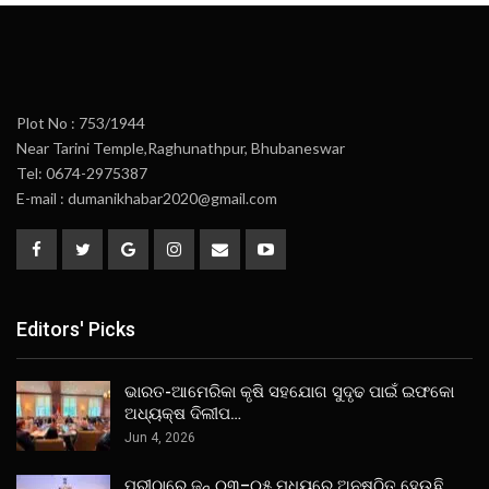
Plot No : 753/1944
Near Tarini Temple,Raghunathpur, Bhubaneswar
Tel: 0674-2975387
E-mail : dumanikhabar2020@gmail.com
Editors' Picks
ଭାରତ-ଆମେରିକା କୃଷି ସହଯୋଗ ସୁଦୃଢ ପାଇଁ ଇଫକୋ
ଅଧ୍ୟକ୍ଷ ଦିଲୀପ…
Jun 4, 2026
ପୁରୀଠାରେ ଜୁନ୍ ୦୩–୦୫ ମଧ୍ୟରେ ଅନୁଷ୍ଠିତ ହେଉଛି