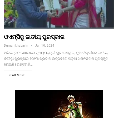
ଓଏମ୍‌ସିକୁ ଜାତୀୟ ପୁରସ୍କାର
Dumanikhabar.in
Jan 10, 2024
ଅଭିନନ୍ଦନ ଜଣାଇଲେ ମୁଖ୍ୟମନ୍ତ୍ରୀ ଭୁବନେଶ୍ୱର, ନୂଆଦିଲ୍ଲୀରେ ଜାତୀୟ
କ୍ରୀଡ଼ା ପୁରସ୍କାର ୨୦୨୩ ପ୍ରଦାନ ଉତ୍ସବରେ ଓଡ଼ିଶା ଖଣନିନିଗମ ପୁରସ୍କୃତ
ହୋଇଛି। ରାଷ୍ଟ୍ରତି…
READ MORE...