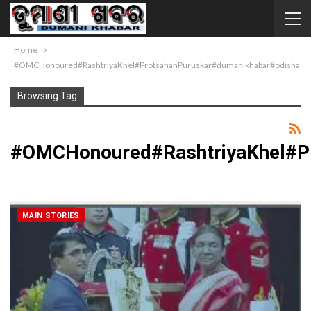
Home
#OMCHonoured#RashtriyaKhel#ProtsahanPuruskar#dumanikhabar#odisha
Browsing Tag
#OMCHonoured#RashtriyaKhel#P
MAIN STORIES