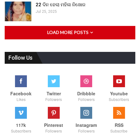
22 ଦିନ ହେଲା ମହିଳା ନିଖୋଜ
Jul 25, 2025
LOAD MORE POSTS
Follow Us
Facebook
Twitter
Dribbble
Youtube
Likes
Followers
Followers
Subscribers
117k
Pinterest
Instagram
RSS
Subscribers
Followers
Followers
Subscribe