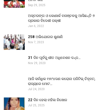
Sep 29, 2025
ଅସ୍ତରଙ୍ଗ ଓ କୋଣାର୍କ ବନାଞ୍ଚଳକୁ ଆସିଛନ୍ତି ୭
ପ୍ରକାର ବିଦେଶୀ ପକ୍ଷୀ
Jan 6, 2022
258 ଅଭିଯୋଗର ଶୁଣାଣି
Nov 7, 2023
31 ଦିନ ପୂର୍ବରୁ ଶୀତ ଅଧିବେଶନ ବନ୍ଦ…
Nov 29, 2020
ଆଜି ସର୍ବାଧିକ ୧୫୯୪ଜଣ କରୋନା ପଜିଟିଭ୍ ଚିହ୍ନଟ,
ରାଜ୍ୟରେ ମୋଟ…
Jul 24, 2020
22 ଦିନ ହେଲା ମହିଳା ନିଖୋଜ
Jul 25, 2025