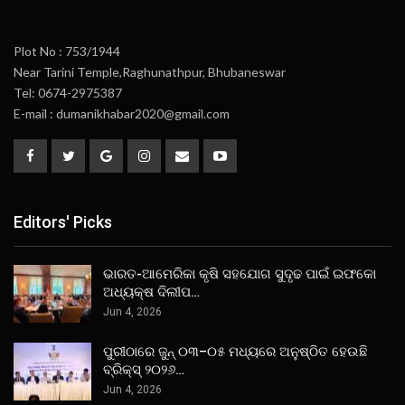
Plot No : 753/1944
Near Tarini Temple,Raghunathpur, Bhubaneswar
Tel: 0674-2975387
E-mail : dumanikhabar2020@gmail.com
Editors' Picks
ଭାରତ-ଆମେରିକା କୃଷି ସହଯୋଗ ସୁଦୃଢ ପାଇଁ ଇଫକୋ
ଅଧ୍ୟକ୍ଷ ଦିଲୀପ…
Jun 4, 2026
ପୁରୀଠାରେ ଜୁନ୍ ୦୩–୦୫ ମଧ୍ୟରେ ଅନୁଷ୍ଠିତ ହେଉଛି
ବ୍ରିକ୍ସ୍ ୨୦୨୬…
Jun 4, 2026