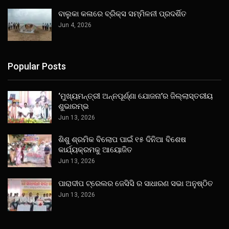
ବାଲୁକା କଳାରେ ବ୍ରିକ୍ସ ସମ୍ମିଳନୀ ପ୍ରଦର୍ଶିତ
Jun 4, 2026
Popular Posts
‘ମୁଖ୍ୟମନ୍ତ୍ରୀ ଅନ୍ନପୂର୍ଣ୍ଣା ଯୋଜନା’ର ଜିଲ୍ଲାସ୍ତରୀୟ
ଶୁଭାରମ୍ଭ
Jun 13, 2026
ଶିଶୁ ଶ୍ରମିକ ବିଲୋପ ପାଇଁ ୧୫ ଦିନିଆ ବିଶେଷ
କାର୍ଯ୍ୟକ୍ରମକୁ ଆୟୋଜିତ
Jun 13, 2026
ପାରାଦୀପ ଟ୍ରେଲର ଜେସିସି ର ସାଧାରଣ ସଭା ଅନୁଷ୍ଠିତ
Jun 13, 2026