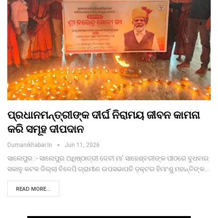
ପ୍ରଧାନମନ୍ତ୍ରୀଙ୍କ ଦୀର୍ଘ ନିରାମୟ ଜୀବନ କାମନା
କରି ସମୂହ ଦୀପଦାନ
Dumanikhabar.in
Jun 11, 2026
ସାଲେପୁର :- ସାଲେପୁର ଅଧିଷ୍ଠାତ୍ରୀ ଦେବୀ ମା' ସାହେଶ୍ବରୀଙ୍କ ପୀଠରେ ବୁଧବାର
ସକାଳୁ କଟକ ଜିଲ୍ଲା ବିଜେପି ଗ୍ରାମୀଣ ଉପସଭାପତି ଡ଼କ୍ଟର ହିମାଂଶୁ ମହାନ୍ତିଙ୍କ…
READ MORE...