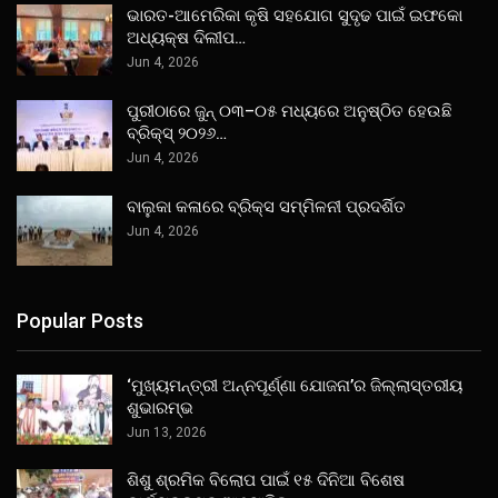
ଭାରତ-ଆମେରିକା କୃଷି ସହଯୋଗ ସୁଦୃଢ ପାଇଁ ଇଫକୋ
ଅଧ୍ୟକ୍ଷ ଦିଲୀପ…
Jun 4, 2026
ପୁରୀଠାରେ ଜୁନ୍ ୦୩–୦୫ ମଧ୍ୟରେ ଅନୁଷ୍ଠିତ ହେଉଛି
ବ୍ରିକ୍ସ୍ ୨୦୨୬…
Jun 4, 2026
ବାଲୁକା କଳାରେ ବ୍ରିକ୍ସ ସମ୍ମିଳନୀ ପ୍ରଦର୍ଶିତ
Jun 4, 2026
Popular Posts
‘ମୁଖ୍ୟମନ୍ତ୍ରୀ ଅନ୍ନପୂର୍ଣ୍ଣା ଯୋଜନା’ର ଜିଲ୍ଲାସ୍ତରୀୟ
ଶୁଭାରମ୍ଭ
Jun 13, 2026
ଶିଶୁ ଶ୍ରମିକ ବିଲୋପ ପାଇଁ ୧୫ ଦିନିଆ ବିଶେଷ