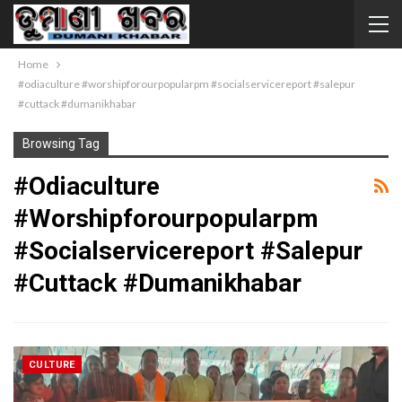
Home
#odiaculture #worshipforourpopularpm #socialservicereport #salepur
#cuttack #dumanikhabar
Browsing Tag
#odiaculture
#worshipforourpopularpm
#socialservicereport #salepur
#cuttack #dumanikhabar
CULTURE