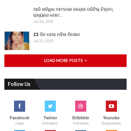
ଆଜି ସର୍ବାଧିକ ୧୫୯୪ଜଣ କରୋନା ପଜିଟିଭ୍ ଚିହ୍ନଟ,
ରାଜ୍ୟରେ ମୋଟ…
Jul 24, 2020
22 ଦିନ ହେଲା ମହିଳା ନିଖୋଜ
Jul 25, 2025
LOAD MORE POSTS
Follow Us
Facebook
Twitter
Dribbble
Youtube
Likes
Followers
Followers
Subscribers