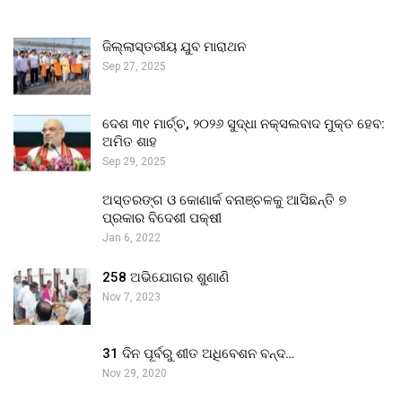
ଜିଲ୍ଲାସ୍ତରୀୟ ଯୁବ ମାରାଥନ
Sep 27, 2025
ଦେଶ ୩୧ ମାର୍ଚ୍ଚ, ୨୦୨୬ ସୁଦ୍ଧା ନକ୍ସଲବାଦ ମୁକ୍ତ ହେବ:
ଅମିତ ଶାହ
Sep 29, 2025
ଅସ୍ତରଙ୍ଗ ଓ କୋଣାର୍କ ବନାଞ୍ଚଳକୁ ଆସିଛନ୍ତି ୭
ପ୍ରକାର ବିଦେଶୀ ପକ୍ଷୀ
Jan 6, 2022
258 ଅଭିଯୋଗର ଶୁଣାଣି
Nov 7, 2023
31 ଦିନ ପୂର୍ବରୁ ଶୀତ ଅଧିବେଶନ ବନ୍ଦ…
Nov 29, 2020