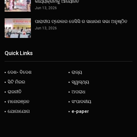
କାର୍ଯ୍ୟକ୍ରମକୁ ଆୟୋଜିତ
Jun 13, 2026
ପାରାଦୀପ ଟ୍ରେଲର ଜେସିସି ର ସାଧାରଣ ସଭା ଅନୁଷ୍ଠିତ
Jun 13, 2026
Quick Links
ଦେଶ- ବିଦେଶ
ରାଜ୍ୟ
ସିଟି ମିରର
ସ୍ୱାସ୍ଥ୍ୟ
ରାଜନୀତି
ଅପରାଧ
ମନୋରଞ୍ଜନ
ସଂପାଦକୀୟ
ଯୋଗାଯୋଗ
e-paper