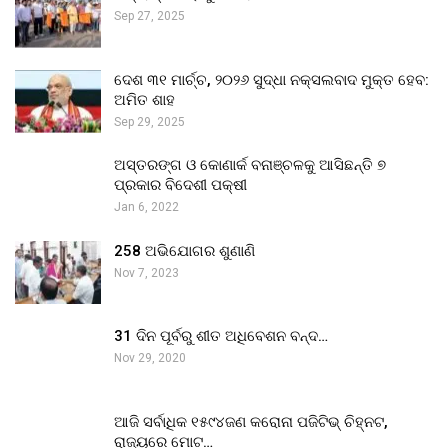
Sep 27, 2025
ଦେଶ ୩୧ ମାର୍ଚ୍ଚ, ୨୦୨୬ ସୁଦ୍ଧା ନକ୍ସଲବାଦ ମୁକ୍ତ ହେବ:
ଅମିତ ଶାହ
Sep 29, 2025
ଅସ୍ତରଙ୍ଗ ଓ କୋଣାର୍କ ବନାଞ୍ଚଳକୁ ଆସିଛନ୍ତି ୭
ପ୍ରକାର ବିଦେଶୀ ପକ୍ଷୀ
Jan 6, 2022
258 ଅଭିଯୋଗର ଶୁଣାଣି
Nov 7, 2023
31 ଦିନ ପୂର୍ବରୁ ଶୀତ ଅଧିବେଶନ ବନ୍ଦ…
Nov 29, 2020
ଆଜି ସର୍ବାଧିକ ୧୫୯୪ଜଣ କରୋନା ପଜିଟିଭ୍ ଚିହ୍ନଟ,
ରାଜ୍ୟରେ ମୋଟ…