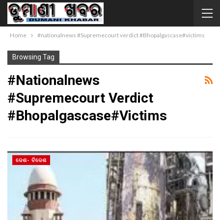
Home
#nationalnews #Supremecourt verdict #Bhopalgascase#victims
Browsing Tag
#nationalnews
#Supremecourt Verdict
#Bhopalgascase#victims
ଦେଶ- ବିଦେଶ