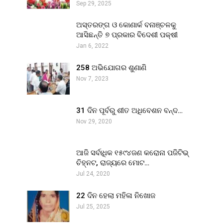
Sep 29, 2025
ଅସ୍ତରଙ୍ଗ ଓ କୋଣାର୍କ ବନାଞ୍ଚଳକୁ
ଆସିଛନ୍ତି ୭ ପ୍ରକାର ବିଦେଶୀ ପକ୍ଷୀ
Jan 6, 2022
258 ଅଭିଯୋଗର ଶୁଣାଣି
Nov 7, 2023
31 ଦିନ ପୂର୍ବରୁ ଶୀତ ଅଧିବେଶନ ବନ୍ଦ…
Nov 29, 2020
ଆଜି ସର୍ବାଧିକ ୧୫୯୪ଜଣ କରୋନା ପଜିଟିଭ୍
ଚିହ୍ନଟ, ରାଜ୍ୟରେ ମୋଟ…
Jul 24, 2020
22 ଦିନ ହେଲା ମହିଳା ନିଖୋଜ
Jul 25, 2025