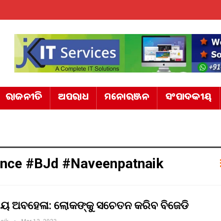
ରାଜନୀତି
ଅପରାଧ
ମନୋରଞ୍ଜନ
ସଂପାଦକୀୟ
ence #BJd #naveenpatnaik
ୀୟ ଅବହେଳା: ଲୋକଙ୍କୁ ସଚେତନ କରିବ ବିଜେଡି