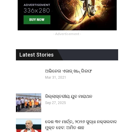
- Advertisement -
Latest Stories
ଅଭିନେତା ଏଜାଜ୍ ଖାନ୍ ଗିରଫ
Mar 31, 2021
ଜିଲ୍ଲାସ୍ତରୀୟ ଯୁବ ମାରାଥନ
Sep 27, 2025
ଦେଶ ୩୧ ମାର୍ଚ୍ଚ, ୨୦୨୬ ସୁଦ୍ଧା ନକ୍ସଲବାଦ
ମୁକ୍ତ ହେବ: ଅମିତ ଶାହ