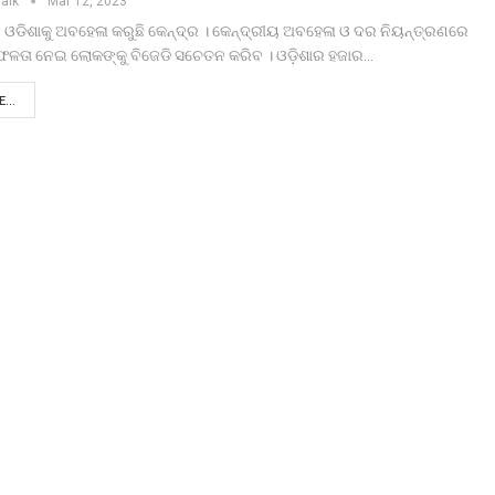
naik
Mar 12, 2023
 ଓଡିଶାକୁ ଅବହେଳା କରୁଛି କେନ୍ଦ୍ର । କେନ୍ଦ୍ରୀୟ ଅବହେଳା ଓ ଦର ନିୟନ୍ତ୍ରଣରେ
ଫଳତା ନେଇ ଲୋକଙ୍କୁ ବିଜେଡି ସଚେତନ କରିବ । ଓଡ଼ିଶାର ହଜାର…
...