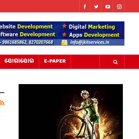
ଯୋଗାଯୋଗ
E-PAPER