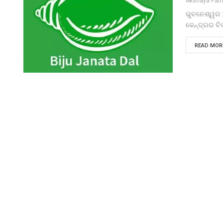
Akshaya Pat
ଭୁବନେଶ୍ୱର :
କେନ୍ଦ୍ରର ବି
READ MORE