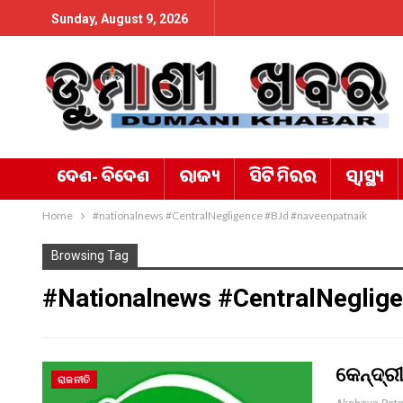
Sunday, August 9, 2026
ଦେଶ- ବିଦେଶ
ରାଜ୍ୟ
ସିଟି ମିରର
ସ୍ୱାସ୍ଥ୍ୟ
Home
#nationalnews #CentralNegligence #BJd #naveenpatnaik
Browsing Tag
#nationalnews #CentralNeglig
କେନ୍ଦ୍ର
ରାଜନୀତି