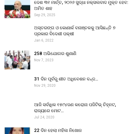
ଦେଶ ୩୧ ମାର୍ଚ୍ଚ, ୨୦୨୬ ସୁଦ୍ଧା ନକ୍ସଲବାଦ ମୁକ୍ତ ହେବ:
ଅମିତ ଶାହ
Sep 29, 2025
ଅସ୍ତରଙ୍ଗ ଓ କୋଣାର୍କ ବନାଞ୍ଚଳକୁ ଆସିଛନ୍ତି ୭
ପ୍ରକାର ବିଦେଶୀ ପକ୍ଷୀ
Jan 6, 2022
258 ଅଭିଯୋଗର ଶୁଣାଣି
Nov 7, 2023
31 ଦିନ ପୂର୍ବରୁ ଶୀତ ଅଧିବେଶନ ବନ୍ଦ…
Nov 29, 2020
ଆଜି ସର୍ବାଧିକ ୧୫୯୪ଜଣ କରୋନା ପଜିଟିଭ୍ ଚିହ୍ନଟ,
ରାଜ୍ୟରେ ମୋଟ…
Jul 24, 2020
22 ଦିନ ହେଲା ମହିଳା ନିଖୋଜ