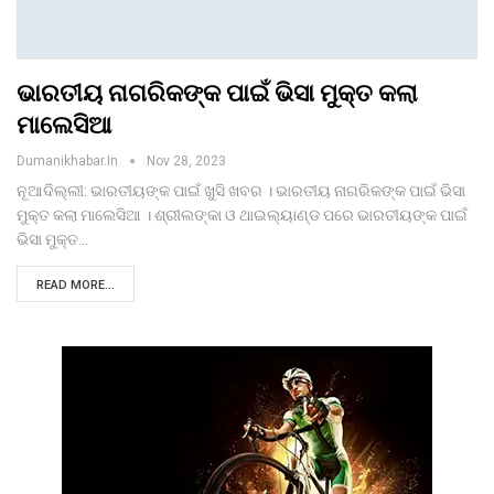
ଭାରତୀୟ ନାଗରିକଙ୍କ ପାଇଁ ଭିସା ମୁକ୍ତ କଲା
ମାଲେସିଆ
Dumanikhabar.in
Nov 28, 2023
ନୂଆଦିଲ୍ଲୀ: ଭାରତୀୟଙ୍କ ପାଇଁ ଖୁସି ଖବର । ଭାରତୀୟ ନାଗରିକଙ୍କ ପାଇଁ ଭିସା
ମୁକ୍ତ କଲା ମାଲେସିଆ । ଶ୍ରୀଲଙ୍କା ଓ ଥାଇଲ୍ୟାଣ୍ଡ ପରେ ଭାରତୀୟଙ୍କ ପାଇଁ
ଭିସା ମୁକ୍ତ…
READ MORE...