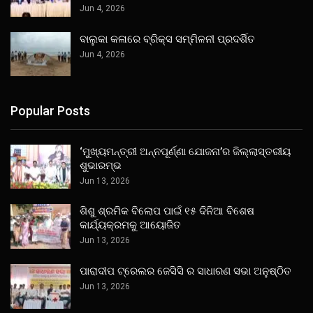
Jun 4, 2026
ବାଲୁକା କଳାରେ ବ୍ରିକ୍ସ ସମ୍ମିଳନୀ ପ୍ରଦର୍ଶିତ
Jun 4, 2026
Popular Posts
‘ମୁଖ୍ୟମନ୍ତ୍ରୀ ଅନ୍ନପୂର୍ଣ୍ଣା ଯୋଜନା’ର ଜିଲ୍ଲାସ୍ତରୀୟ
ଶୁଭାରମ୍ଭ
Jun 13, 2026
ଶିଶୁ ଶ୍ରମିକ ବିଲୋପ ପାଇଁ ୧୫ ଦିନିଆ ବିଶେଷ
କାର୍ଯ୍ୟକ୍ରମକୁ ଆୟୋଜିତ
Jun 13, 2026
ପାରାଦୀପ ଟ୍ରେଲର ଜେସିସି ର ସାଧାରଣ ସଭା ଅନୁଷ୍ଠିତ
Jun 13, 2026