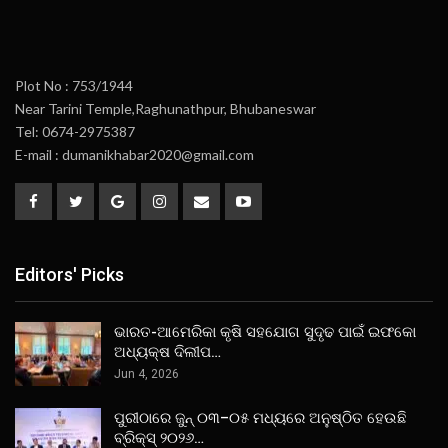
Plot No : 753/1944
Near Tarini Temple,Raghunathpur, Bhubaneswar
Tel: 0674-2975387
E-mail : dumanikhabar2020@gmail.com
Editors' Picks
ଭାରତ-ଆମେରିକା କୃଷି ସହଯୋଗ ସୁଦୃଢ ପାଇଁ ଇଫକୋ
ଅଧ୍ୟକ୍ଷ ଦିଲୀପ…
Jun 4, 2026
ପୁରୀଠାରେ ଜୁନ୍ ୦୩–୦୫ ମଧ୍ୟରେ ଅନୁଷ୍ଠିତ ହେଉଛି
ବ୍ରିକ୍ସ୍ ୨୦୨୬…