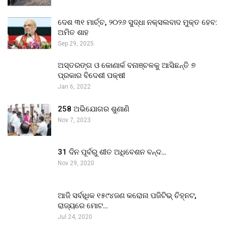
ଦେଶ ୩୧ ମାର୍ଚ୍ଚ, ୨୦୨୬ ସୁଦ୍ଧା ନକ୍ସଲବାଦ ମୁକ୍ତ ହେବ:
ଅମିତ ଶାହ
Sep 29, 2025
ଅସ୍ତରଙ୍ଗ ଓ କୋଣାର୍କ ବନାଞ୍ଚଳକୁ ଆସିଛନ୍ତି ୭
ପ୍ରକାର ବିଦେଶୀ ପକ୍ଷୀ
Jan 6, 2022
258 ଅଭିଯୋଗର ଶୁଣାଣି
Nov 7, 2023
31 ଦିନ ପୂର୍ବରୁ ଶୀତ ଅଧିବେଶନ ବନ୍ଦ…
Nov 29, 2020
ଆଜି ସର୍ବାଧିକ ୧୫୯୪ଜଣ କରୋନା ପଜିଟିଭ୍ ଚିହ୍ନଟ,
ରାଜ୍ୟରେ ମୋଟ…
Jul 24, 2020