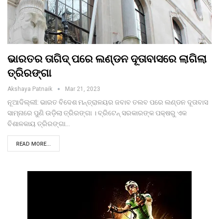
ଭାରତର ତାଗିଦ୍‌ ପରେ ଲଣ୍ଡନ ଦୂତାବାସରେ ଲାଗିଲା
ତ୍ରିରଙ୍ଗା
Akshaya Patnaik
Mar 21, 2023
ନୂଆଦିଲ୍ଲୀ: ଭାରତ ବିଦେଶ ମନ୍ତ୍ରାଳୟର ଜବାବ ତଲବ ପରେ ଲଣ୍ଡନ ଦୂତାବାସ
ସାମ୍ନାରେ ପୁଣି ଉଡ଼ିଲା ତ୍ରିରଙ୍ଗା । ବ୍ରିଟେନ୍‌ ସରକାରଙ୍କ ପକ୍ଷରୁ ଏକ
ବିଶାଳକାୟ ତ୍ରିରଙ୍ଗା…
READ MORE...