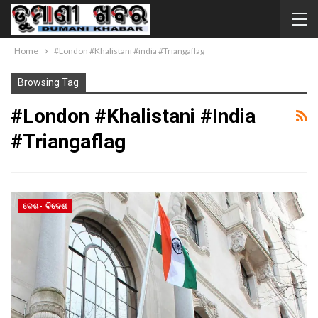
Home
#London #Khalistani #india #Triangaflag
Browsing Tag
#London #Khalistani #india
#Triangaflag
ଦେଶ- ବିଦେଶ