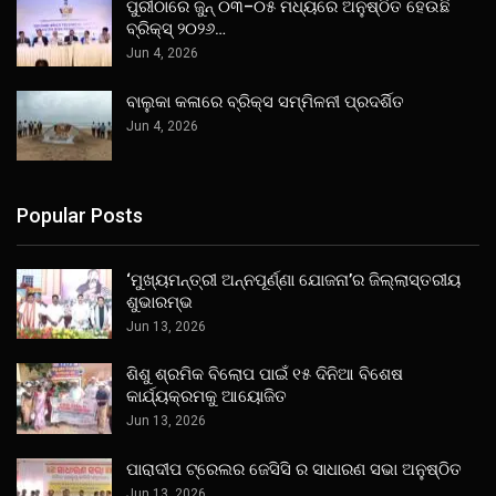
ପୁରୀଠାରେ ଜୁନ୍ ୦୩–୦୫ ମଧ୍ୟରେ ଅନୁଷ୍ଠିତ ହେଉଛି
ବ୍ରିକ୍ସ୍ ୨୦୨୬…
Jun 4, 2026
ବାଲୁକା କଳାରେ ବ୍ରିକ୍ସ ସମ୍ମିଳନୀ ପ୍ରଦର୍ଶିତ
Jun 4, 2026
Popular Posts
‘ମୁଖ୍ୟମନ୍ତ୍ରୀ ଅନ୍ନପୂର୍ଣ୍ଣା ଯୋଜନା’ର ଜିଲ୍ଲାସ୍ତରୀୟ
ଶୁଭାରମ୍ଭ
Jun 13, 2026
ଶିଶୁ ଶ୍ରମିକ ବିଲୋପ ପାଇଁ ୧୫ ଦିନିଆ ବିଶେଷ
କାର୍ଯ୍ୟକ୍ରମକୁ ଆୟୋଜିତ
Jun 13, 2026
ପାରାଦୀପ ଟ୍ରେଲର ଜେସିସି ର ସାଧାରଣ ସଭା ଅନୁଷ୍ଠିତ
Jun 13, 2026