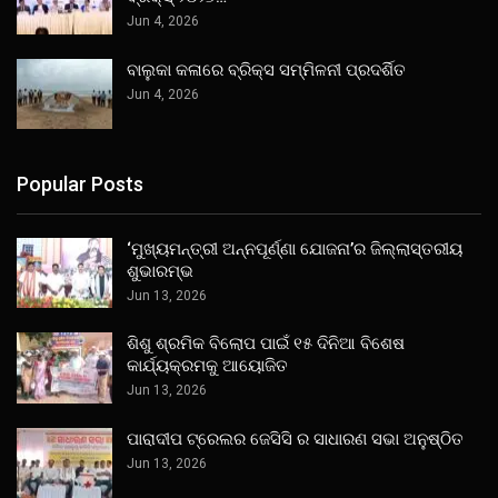
Jun 4, 2026
ବାଲୁକା କଳାରେ ବ୍ରିକ୍ସ ସମ୍ମିଳନୀ ପ୍ରଦର୍ଶିତ
Jun 4, 2026
Popular Posts
‘ମୁଖ୍ୟମନ୍ତ୍ରୀ ଅନ୍ନପୂର୍ଣ୍ଣା ଯୋଜନା’ର ଜିଲ୍ଲାସ୍ତରୀୟ
ଶୁଭାରମ୍ଭ
Jun 13, 2026
ଶିଶୁ ଶ୍ରମିକ ବିଲୋପ ପାଇଁ ୧୫ ଦିନିଆ ବିଶେଷ
କାର୍ଯ୍ୟକ୍ରମକୁ ଆୟୋଜିତ
Jun 13, 2026
ପାରାଦୀପ ଟ୍ରେଲର ଜେସିସି ର ସାଧାରଣ ସଭା ଅନୁଷ୍ଠିତ
Jun 13, 2026