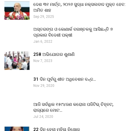
ଦେଶ ୩୧ ମାର୍ଚ୍ଚ, ୨୦୨୬ ସୁଦ୍ଧା ନକ୍ସଲବାଦ ମୁକ୍ତ ହେବ:
ଅମିତ ଶାହ
Sep 29, 2025
ଅସ୍ତରଙ୍ଗ ଓ କୋଣାର୍କ ବନାଞ୍ଚଳକୁ ଆସିଛନ୍ତି ୭
ପ୍ରକାର ବିଦେଶୀ ପକ୍ଷୀ
Jan 6, 2022
258 ଅଭିଯୋଗର ଶୁଣାଣି
Nov 7, 2023
31 ଦିନ ପୂର୍ବରୁ ଶୀତ ଅଧିବେଶନ ବନ୍ଦ…
Nov 29, 2020
ଆଜି ସର୍ବାଧିକ ୧୫୯୪ଜଣ କରୋନା ପଜିଟିଭ୍ ଚିହ୍ନଟ,
ରାଜ୍ୟରେ ମୋଟ…
Jul 24, 2020
22 ଦିନ ହେଲା ମହିଳା ନିଖୋଜ