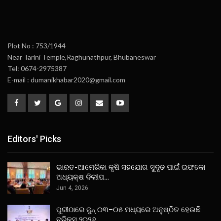
Plot No : 753/1944
Near Tarini Temple,Raghunathpur, Bhubaneswar
Tel: 0674-2975387
E-mail : dumanikhabar2020@gmail.com
Editors' Picks
ଭାରତ-ଆମେରିକା କୃଷି ସହଯୋଗ ସୁଦୃଢ ପାଇଁ ଇଫକୋ
ଅଧ୍ୟକ୍ଷ ଦିଲୀପ…
Jun 4, 2026
ପୁରୀଠାରେ ଜୁନ୍ ୦୩–୦୫ ମଧ୍ୟରେ ଅନୁଷ୍ଠିତ ହେଉଛି
ବ୍ରିକ୍ସ୍ ୨୦୨୬…