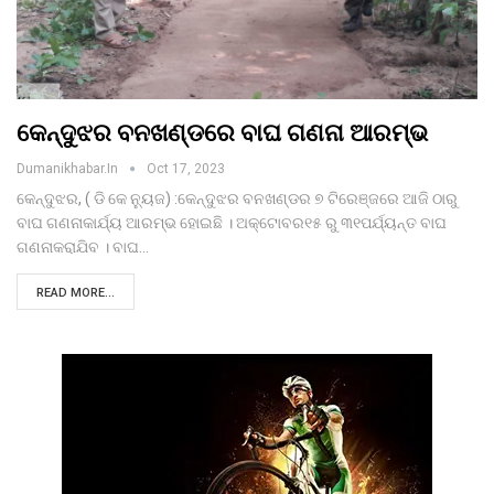
କେନ୍ଦୁଝର ବନଖଣ୍ଡରେ ବାଘ ଗଣନା ଆରମ୍ଭ
Dumanikhabar.in
Oct 17, 2023
କେନ୍ଦୁଝର, ( ଡି କେ ନୁ୍ୟଜ) :କେନ୍ଦୁଝର ବନଖଣ୍ଡର ୭ ଟିରେଞ୍ଜରେ ଆଜି ଠାରୁ
ବାଘ ଗଣନାକାର୍ଯ୍ୟ ଆରମ୍ଭ ହୋଇଛି । ଅକ୍ଟୋବର୧୫ ରୁ ୩୧ପର୍ଯ୍ୟନ୍ତ ବାଘ
ଗଣନାକରାଯିବ । ବାଘ…
READ MORE...