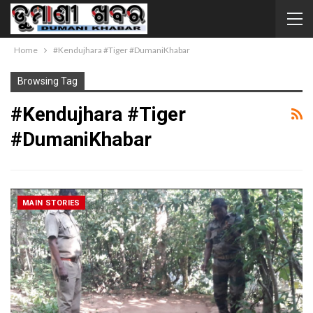
Home
#Kendujhara #Tiger #DumaniKhabar
Browsing Tag
#Kendujhara #Tiger
#DumaniKhabar
MAIN STORIES