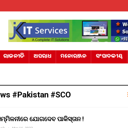
ରାଜନୀତି
ଅପରାଧ
ମନୋରଞ୍ଜନ
ସଂପାଦକୀୟ
ews #Pakistan #SCO
 ସମ୍ମିଳନୀରେ ଯୋଗଦେବ ପାକିସ୍ତାନ !