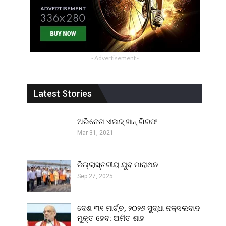
- Advertisement -
Latest Stories
ଅଭିନେତା ଏଜାଜ୍ ଖାନ୍ ଗିରଫ
Mar 31, 2021
ଜିଲ୍ଲାସ୍ତରୀୟ ଯୁବ ମାରାଥନ
Sep 27, 2025
ଦେଶ ୩୧ ମାର୍ଚ୍ଚ, ୨୦୨୬ ସୁଦ୍ଧା ନକ୍ସଲବାଦ
ମୁକ୍ତ ହେବ: ଅମିତ ଶାହ