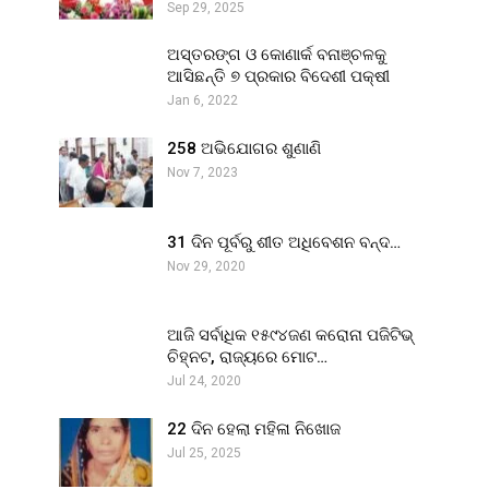
Sep 29, 2025
ଅସ୍ତରଙ୍ଗ ଓ କୋଣାର୍କ ବନାଞ୍ଚଳକୁ
ଆସିଛନ୍ତି ୭ ପ୍ରକାର ବିଦେଶୀ ପକ୍ଷୀ
Jan 6, 2022
258 ଅଭିଯୋଗର ଶୁଣାଣି
Nov 7, 2023
31 ଦିନ ପୂର୍ବରୁ ଶୀତ ଅଧିବେଶନ ବନ୍ଦ…
Nov 29, 2020
ଆଜି ସର୍ବାଧିକ ୧୫୯୪ଜଣ କରୋନା ପଜିଟିଭ୍
ଚିହ୍ନଟ, ରାଜ୍ୟରେ ମୋଟ…
Jul 24, 2020
22 ଦିନ ହେଲା ମହିଳା ନିଖୋଜ
Jul 25, 2025