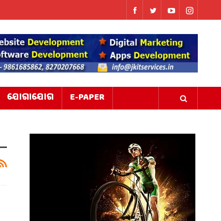
ଯୋଗାଯୋଗ
E-PAPER