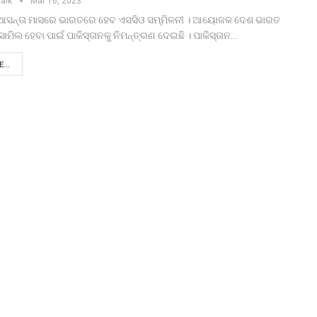
naik
Mar 16, 2023
: ଆସନ୍ତା ମାସରେ ଭାରତରେ ହେବ ଏସସିଓ ସମ୍ମିଳନୀ । ଆୟୋଜକ ଦେଶ ଭାରତ
ାମିଲ ହେବା ପାଇଁ ପାକିସ୍ତାନକୁ ନିମନ୍ତ୍ରଣ ଦେଇଛି । ପାକିସ୍ତାନ…
...