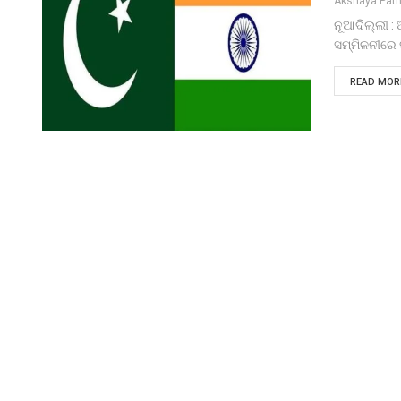
Akshaya Pat
ନୂଆଦିଲ୍ଲୀ 
ସମ୍ମିଳନୀରେ ସ
READ MORE