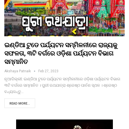
ଇଣ୍ଡିଆ ଟୁଡେ ପର୍ଯ୍ୟଟନ ସମ୍ମିଳନୀରେ ରାଜ୍ୟକୁ
ସଫଳତା, ୩ଟି ବର୍ଗରେ ଓଡ଼ିଶା ପର୍ଯ୍ୟଟନ ବିଭାଗ
ସମ୍ମାନିତ
Akshaya Patnaik
Feb 27, 2023
ନୂଆଦିଲ୍ଲୀ: ଇଣ୍ଡିଆ ଟୁଡେ ପର୍ଯ୍ୟଟନ ସମ୍ମିଳନୀରେ ଓଡ଼ିଶା ପର୍ଯ୍ୟଟନ ବିଭାଗ
୩ଟି ବର୍ଗରେ ସମ୍ମାନିତ । ପୁରୀ ରଥଯାତ୍ରା ଶ୍ରେଷ୍ଠ ପାର୍ବଣ ସ୍ଥଳ । ଶ୍ରେଷ୍ଠ
ବନ୍ୟଜନ୍ତୁ…
READ MORE...