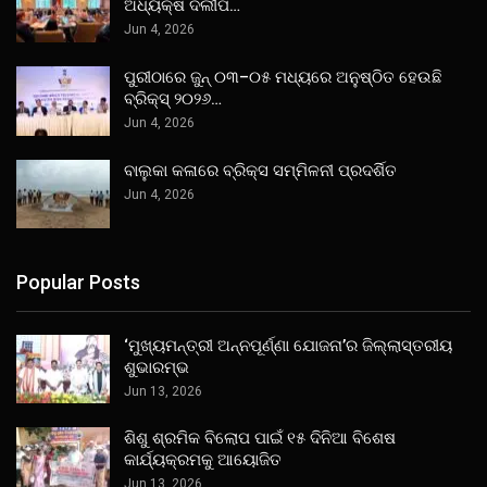
ଅଧ୍ୟକ୍ଷ ଦିଲୀପ…
Jun 4, 2026
ପୁରୀଠାରେ ଜୁନ୍ ୦୩–୦୫ ମଧ୍ୟରେ ଅନୁଷ୍ଠିତ ହେଉଛି
ବ୍ରିକ୍ସ୍ ୨୦୨୬…
Jun 4, 2026
ବାଲୁକା କଳାରେ ବ୍ରିକ୍ସ ସମ୍ମିଳନୀ ପ୍ରଦର୍ଶିତ
Jun 4, 2026
Popular Posts
‘ମୁଖ୍ୟମନ୍ତ୍ରୀ ଅନ୍ନପୂର୍ଣ୍ଣା ଯୋଜନା’ର ଜିଲ୍ଲାସ୍ତରୀୟ
ଶୁଭାରମ୍ଭ
Jun 13, 2026
ଶିଶୁ ଶ୍ରମିକ ବିଲୋପ ପାଇଁ ୧୫ ଦିନିଆ ବିଶେଷ
କାର୍ଯ୍ୟକ୍ରମକୁ ଆୟୋଜିତ
Jun 13, 2026