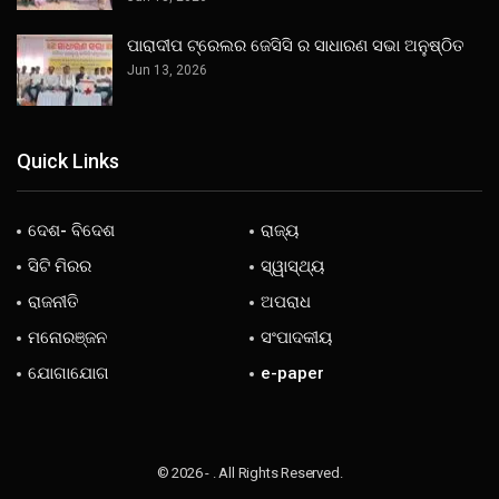
ପାରାଦୀପ ଟ୍ରେଲର ଜେସିସି ର ସାଧାରଣ ସଭା ଅନୁଷ୍ଠିତ
Jun 13, 2026
Quick Links
ଦେଶ- ବିଦେଶ
ରାଜ୍ୟ
ସିଟି ମିରର
ସ୍ୱାସ୍ଥ୍ୟ
ରାଜନୀତି
ଅପରାଧ
ମନୋରଞ୍ଜନ
ସଂପାଦକୀୟ
ଯୋଗାଯୋଗ
e-paper
© 2026 - . All Rights Reserved.