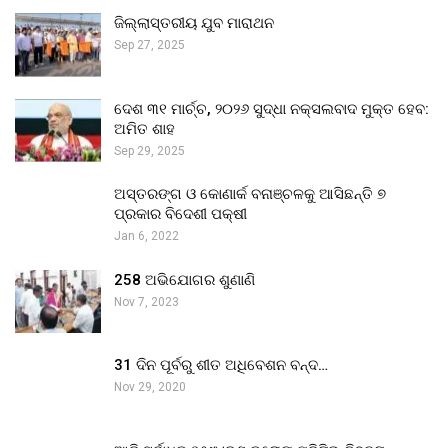
ଜିଲ୍ଲାସ୍ତରୀୟ ଯୁବ ମାରାଥନ
Sep 27, 2025
ଦେଶ ୩୧ ମାର୍ଚ୍ଚ, ୨୦୨୬ ସୁଦ୍ଧା ନକ୍ସଲବାଦ ମୁକ୍ତ ହେବ:
ଅମିତ ଶାହ
Sep 29, 2025
ଅସ୍ତରଙ୍ଗ ଓ କୋଣାର୍କ ବନାଞ୍ଚଳକୁ ଆସିଛନ୍ତି ୭
ପ୍ରକାର ବିଦେଶୀ ପକ୍ଷୀ
Jan 6, 2022
258 ଅଭିଯୋଗର ଶୁଣାଣି
Nov 7, 2023
31 ଦିନ ପୂର୍ବରୁ ଶୀତ ଅଧିବେଶନ ବନ୍ଦ…
Nov 29, 2020