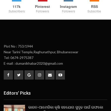
117k
Pinterest
Instagram
RSS
Subscribers
Followers
Followers
Subscribe
Plot No : 753/1944
Near Tarini Temple,Raghunathpur, Bhubaneswar
Tel: 0674-2975387
E-mail : dumanikhabar2020@gmail.com
Editors' Picks
ଭାରତ-ଆମେରିକା କୃଷି ସହଯୋଗ ସୁଦୃଢ ପାଇଁ ଇଫକୋ