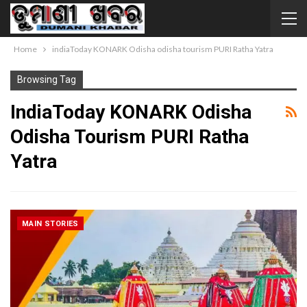
Home
indiaToday KONARK Odisha odisha tourism PURI Ratha Yatra
Browsing Tag
IndiaToday KONARK Odisha
Odisha Tourism PURI Ratha
Yatra
MAIN STORIES