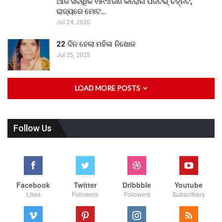
ଆଜି ସର୍ବାଧିକ ୧୫୯୪ଜଣ କରୋନା ପଜିଟିଭ୍ ଚିହ୍ନଟ,
ରାଜ୍ୟରେ ମୋଟ…
Jul 24, 2020
22 ଦିନ ହେଲା ମହିଳା ନିଖୋଜ
Jul 25, 2025
LOAD MORE POSTS
Follow Us
Facebook
Twitter
Dribbble
Youtube
Likes
Followers
Followers
Subscribers