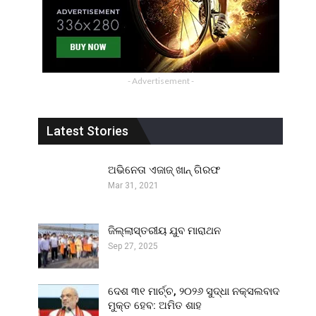
- Advertisement -
Latest Stories
ଅଭିନେତା ଏଜାଜ୍ ଖାନ୍ ଗିରଫ
Mar 31, 2021
ଜିଲ୍ଲାସ୍ତରୀୟ ଯୁବ ମାରାଥନ
Sep 27, 2025
ଦେଶ ୩୧ ମାର୍ଚ୍ଚ, ୨୦୨୬ ସୁଦ୍ଧା ନକ୍ସଲବାଦ
ମୁକ୍ତ ହେବ: ଅମିତ ଶାହ