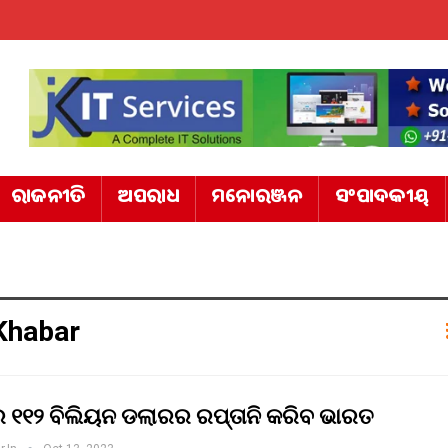
ରାଜନୀତି
ଅପରାଧ
ମନୋରଞ୍ଜନ
ସଂପାଦକୀୟ
Khabar
େ ୧୧୨ ବିଲିୟନ ଡଲାରର ରପ୍ତାନି କରିବ ଭାରତ