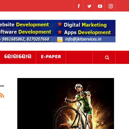
ଯୋଗାଯୋଗ
E-PAPER