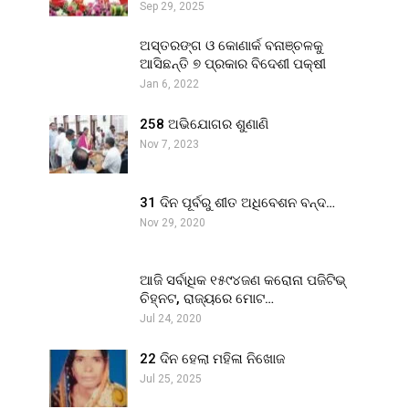
Sep 29, 2025
ଅସ୍ତରଙ୍ଗ ଓ କୋଣାର୍କ ବନାଞ୍ଚଳକୁ
ଆସିଛନ୍ତି ୭ ପ୍ରକାର ବିଦେଶୀ ପକ୍ଷୀ
Jan 6, 2022
258 ଅଭିଯୋଗର ଶୁଣାଣି
Nov 7, 2023
31 ଦିନ ପୂର୍ବରୁ ଶୀତ ଅଧିବେଶନ ବନ୍ଦ…
Nov 29, 2020
ଆଜି ସର୍ବାଧିକ ୧୫୯୪ଜଣ କରୋନା ପଜିଟିଭ୍
ଚିହ୍ନଟ, ରାଜ୍ୟରେ ମୋଟ…
Jul 24, 2020
22 ଦିନ ହେଲା ମହିଳା ନିଖୋଜ
Jul 25, 2025