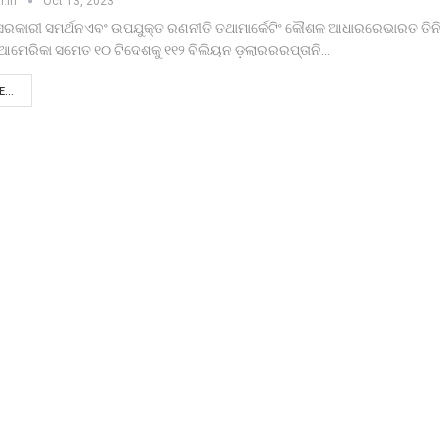
r.in
Oct 13, 2023
 ସରକାରୀ ସମର୍ଥନଏବଂ ଉପଯୁକ୍ତ ରଣନୀତି ତଥାମାର୍କେଟିଂ କୌଶଳ ଆଧାରରେଭାରତ ତିନି
େଆମେରିକା ସମେତ ୧୦ ଟିଦେଶକୁ ୧୧୨ ବିଲିୟନ ଡ଼ଲାରରରପ୍ତାନି…
...