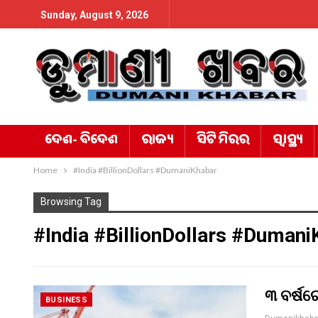
Sunday, August 9, 2026
ଦେଶ- ବିଦେଶ
ରାଜ୍ୟ
ସିଟି ମିରର
ସ୍ୱାସ୍ଥ୍ୟ
Home
#India #BillionDollars #DumaniKhabar
Browsing Tag
#India #BillionDollars #Dumani
୩ ବର୍ଷର
BUSINESS