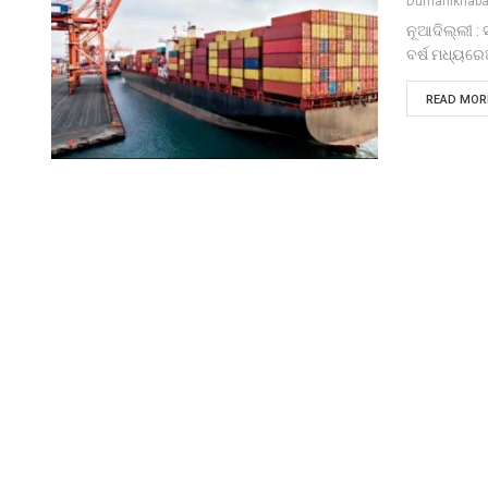
Dumanikhaba
ନୂଆଦିଲ୍ଲୀ :
ବର୍ଷ ମଧ୍ୟର
READ MORE