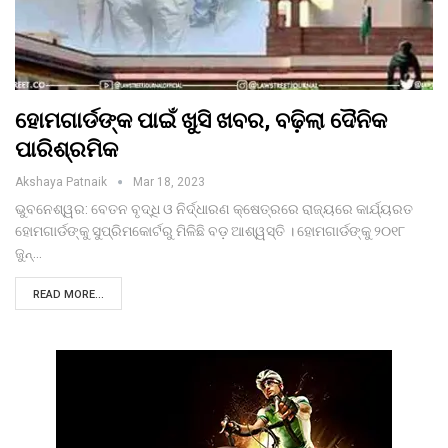
ହୋମଗାର୍ଡଙ୍କ ପାଇଁ ଖୁସି ଖବର, ବଢ଼ିଲା ଦୈନିକ
ପାରିଶ୍ରମିକ
Akshaya Patnaik
Mar 18, 2023
ଭୁବନେଶ୍ୱର: ବେତନ ବୃଦ୍ଧି ଓ ନିର୍ଦ୍ଧାରଣ କ୍ଷେତ୍ରରେ ରାଜ୍ୟରେ କାର୍ଯ୍ୟରତ
ହୋମଗାର୍ଡଙ୍କୁ ସୁପ୍ରିମକୋର୍ଟରୁ ମିଳିଛି ବଡ଼ ଆଶ୍ୱସ୍ତି । ହୋମଗାର୍ଡଙ୍କୁ ୨୦୧୮
ଜୁନ୍…
READ MORE...