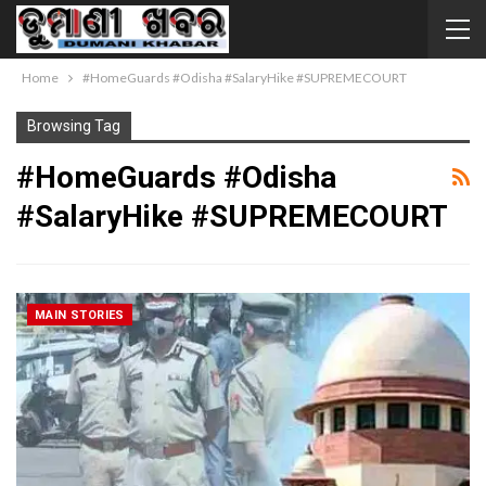
Home
#HomeGuards #Odisha #SalaryHike #SUPREMECOURT
Browsing Tag
#HomeGuards #Odisha
#SalaryHike #SUPREMECOURT
MAIN STORIES