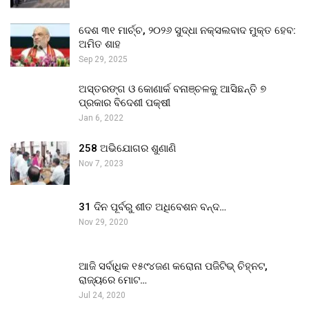
ଦେଶ ୩୧ ମାର୍ଚ୍ଚ, ୨୦୨୬ ସୁଦ୍ଧା ନକ୍ସଲବାଦ ମୁକ୍ତ ହେବ:
ଅମିତ ଶାହ
Sep 29, 2025
ଅସ୍ତରଙ୍ଗ ଓ କୋଣାର୍କ ବନାଞ୍ଚଳକୁ ଆସିଛନ୍ତି ୭
ପ୍ରକାର ବିଦେଶୀ ପକ୍ଷୀ
Jan 6, 2022
258 ଅଭିଯୋଗର ଶୁଣାଣି
Nov 7, 2023
31 ଦିନ ପୂର୍ବରୁ ଶୀତ ଅଧିବେଶନ ବନ୍ଦ…
Nov 29, 2020
ଆଜି ସର୍ବାଧିକ ୧୫୯୪ଜଣ କରୋନା ପଜିଟିଭ୍ ଚିହ୍ନଟ,
ରାଜ୍ୟରେ ମୋଟ…
Jul 24, 2020