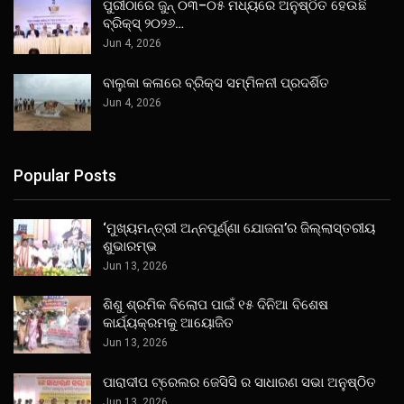
ପୁରୀଠାରେ ଜୁନ୍ ୦୩–୦୫ ମଧ୍ୟରେ ଅନୁଷ୍ଠିତ ହେଉଛି
ବ୍ରିକ୍ସ୍ ୨୦୨୬…
Jun 4, 2026
ବାଲୁକା କଳାରେ ବ୍ରିକ୍ସ ସମ୍ମିଳନୀ ପ୍ରଦର୍ଶିତ
Jun 4, 2026
Popular Posts
‘ମୁଖ୍ୟମନ୍ତ୍ରୀ ଅନ୍ନପୂର୍ଣ୍ଣା ଯୋଜନା’ର ଜିଲ୍ଲାସ୍ତରୀୟ
ଶୁଭାରମ୍ଭ
Jun 13, 2026
ଶିଶୁ ଶ୍ରମିକ ବିଲୋପ ପାଇଁ ୧୫ ଦିନିଆ ବିଶେଷ
କାର୍ଯ୍ୟକ୍ରମକୁ ଆୟୋଜିତ
Jun 13, 2026
ପାରାଦୀପ ଟ୍ରେଲର ଜେସିସି ର ସାଧାରଣ ସଭା ଅନୁଷ୍ଠିତ
Jun 13, 2026