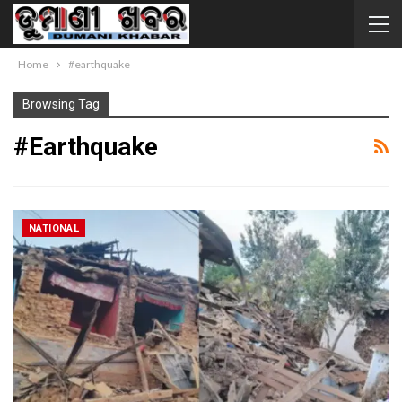
Home
#earthquake
Browsing Tag
#earthquake
NATIONAL