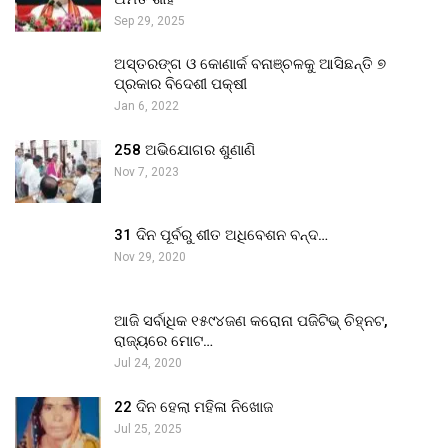
Sep 29, 2025
ଅସ୍ତରଙ୍ଗ ଓ କୋଣାର୍କ ବନାଞ୍ଚଳକୁ ଆସିଛନ୍ତି ୭
ପ୍ରକାର ବିଦେଶୀ ପକ୍ଷୀ
Jan 6, 2022
258 ଅଭିଯୋଗର ଶୁଣାଣି
Nov 7, 2023
31 ଦିନ ପୂର୍ବରୁ ଶୀତ ଅଧିବେଶନ ବନ୍ଦ…
Nov 29, 2020
ଆଜି ସର୍ବାଧିକ ୧୫୯୪ଜଣ କରୋନା ପଜିଟିଭ୍ ଚିହ୍ନଟ,
ରାଜ୍ୟରେ ମୋଟ…
Jul 24, 2020
22 ଦିନ ହେଲା ମହିଳା ନିଖୋଜ
Jul 25, 2025