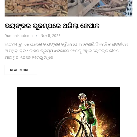
ଭୟଙ୍କର ଭୂକମ୍ପରେ ଥରିଲା ନେପାଳ
Dumanikhabar.in
Nov 5, 2023
କାଠମାଣ୍ଡୁ : ନେପାଳରେ ଭୟଙ୍କର ଭୂମିକମ୍ପ । ଗତକାଲି ବିଳମ୍ବିତ ରାତ୍ରୀରେ
ଆସିଥିବା ବଡ଼ ଧରଣର ଭୂକମ୍ପ ଝଟକାରେ ୧୫୦ରୁ ଅଧିକ ଲୋକଙ୍କ ଜୀବନ
ଯାଇଥିବା ବେଳେ ୧୬୦ରୁ ଅଧିକ…
READ MORE...