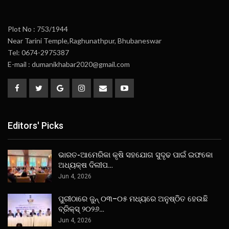
Plot No : 753/1944
Near Tarini Temple,Raghunathpur, Bhubaneswar
Tel: 0674-2975387
E-mail : dumanikhabar2020@gmail.com
Editors' Picks
ଭାରତ-ଆମେରିକା କୃଷି ସହଯୋଗ ସୁଦୃଢ ପାଇଁ ଇଫକୋ
ଅଧ୍ୟକ୍ଷ ଦିଲୀପ…
Jun 4, 2026
ପୁରୀଠାରେ ଜୁନ୍ ୦୩–୦୫ ମଧ୍ୟରେ ଅନୁଷ୍ଠିତ ହେଉଛି
ବ୍ରିକ୍ସ୍ ୨୦୨୬…
Jun 4, 2026