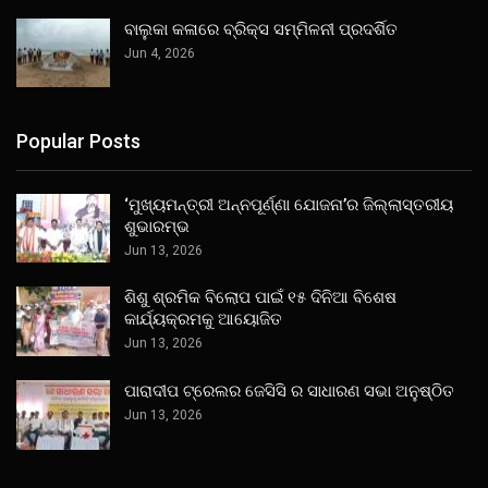
ବାଲୁକା କଳାରେ ବ୍ରିକ୍ସ ସମ୍ମିଳନୀ ପ୍ରଦର୍ଶିତ
Jun 4, 2026
Popular Posts
‘ମୁଖ୍ୟମନ୍ତ୍ରୀ ଅନ୍ନପୂର୍ଣ୍ଣା ଯୋଜନା’ର ଜିଲ୍ଲାସ୍ତରୀୟ
ଶୁଭାରମ୍ଭ
Jun 13, 2026
ଶିଶୁ ଶ୍ରମିକ ବିଲୋପ ପାଇଁ ୧୫ ଦିନିଆ ବିଶେଷ
କାର୍ଯ୍ୟକ୍ରମକୁ ଆୟୋଜିତ
Jun 13, 2026
ପାରାଦୀପ ଟ୍ରେଲର ଜେସିସି ର ସାଧାରଣ ସଭା ଅନୁଷ୍ଠିତ
Jun 13, 2026