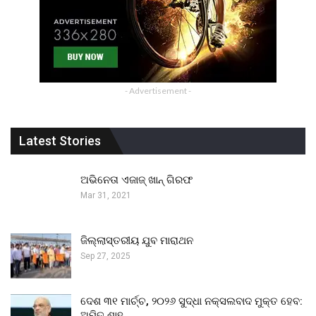
- Advertisement -
Latest Stories
ଅଭିନେତା ଏଜାଜ୍ ଖାନ୍ ଗିରଫ
Mar 31, 2021
ଜିଲ୍ଲାସ୍ତରୀୟ ଯୁବ ମାରାଥନ
Sep 27, 2025
ଦେଶ ୩୧ ମାର୍ଚ୍ଚ, ୨୦୨୬ ସୁଦ୍ଧା ନକ୍ସଲବାଦ ମୁକ୍ତ ହେବ:
ଅମିତ ଶାହ