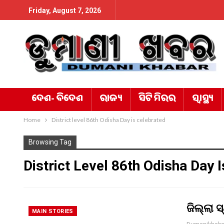
Friday, August 7, 2026
ଦେଶ- ବିଦେଶ
ରାଜ୍ୟ
ସିଟି ମିରର
ସ୍ୱାସ୍ଥ୍ୟ
Home
District level 86th Odisha Day is celebrated
Browsing Tag
District Level 86th Odisha Day 
ଜିଲ୍ଲା 
MAIN STORIES