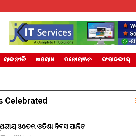
ରାଜନୀତି
ଅପରାଧ
ମନୋରଞ୍ଜନ
ସଂପାଦକୀୟ
Is Celebrated
ସ୍ଥରୀୟ 86ତମ ଓଡିଶା ଦିବସ ପାଳିତ