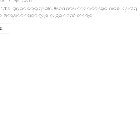
r.in
Apr 1, 2021
01/04- ରାୟଗଡ ଜିଲ୍ଲା ସ୍ଥରୀୟ 86ତମ ଓଡିଶା ଦିବସ ପାଳିତ ହୋଇ ଯାଇଛି l ସ୍ଥାନୀୟ
 ଅବସ୍ଥାପିତ ମହାରାଜ କୃଷ୍ଣ ଚନ୍ଦ୍ର ଗଜପତି ଦେବଙ୍କ
…
...