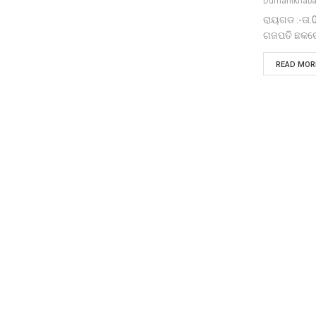
Dumanikhaba
ରାୟଗଡ :-ତା.
ଗଜପତି ଛକରେ
READ MORE