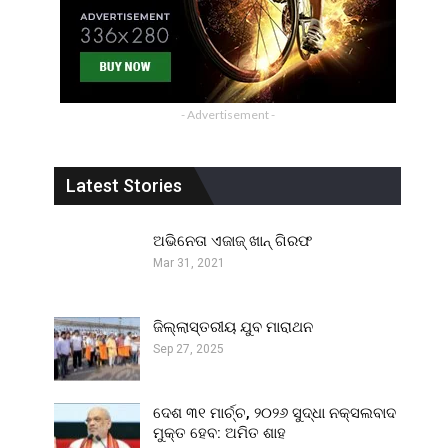
- Advertisement -
Latest Stories
ଅଭିନେତା ଏଜାଜ୍ ଖାନ୍ ଗିରଫ
Mar 31, 2021
ଜିଲ୍ଲାସ୍ତରୀୟ ଯୁବ ମାରାଥନ
Sep 27, 2025
ଦେଶ ୩୧ ମାର୍ଚ୍ଚ, ୨୦୨୬ ସୁଦ୍ଧା ନକ୍ସଲବାଦ
ମୁକ୍ତ ହେବ: ଅମିତ ଶାହ