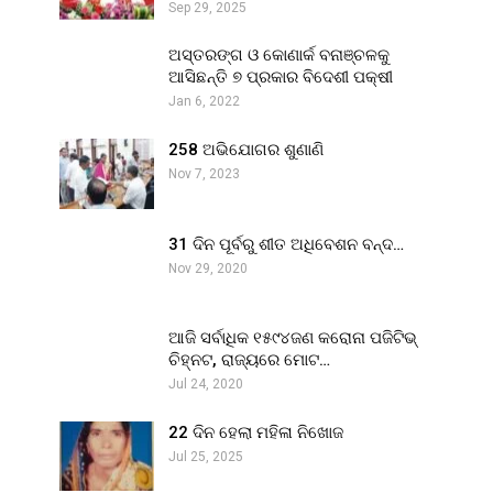
Sep 29, 2025
ଅସ୍ତରଙ୍ଗ ଓ କୋଣାର୍କ ବନାଞ୍ଚଳକୁ
ଆସିଛନ୍ତି ୭ ପ୍ରକାର ବିଦେଶୀ ପକ୍ଷୀ
Jan 6, 2022
258 ଅଭିଯୋଗର ଶୁଣାଣି
Nov 7, 2023
31 ଦିନ ପୂର୍ବରୁ ଶୀତ ଅଧିବେଶନ ବନ୍ଦ…
Nov 29, 2020
ଆଜି ସର୍ବାଧିକ ୧୫୯୪ଜଣ କରୋନା ପଜିଟିଭ୍
ଚିହ୍ନଟ, ରାଜ୍ୟରେ ମୋଟ…
Jul 24, 2020
22 ଦିନ ହେଲା ମହିଳା ନିଖୋଜ
Jul 25, 2025