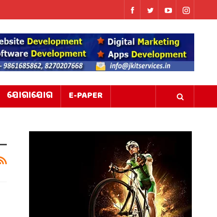
ଯୋଗାଯୋଗ
E-PAPER