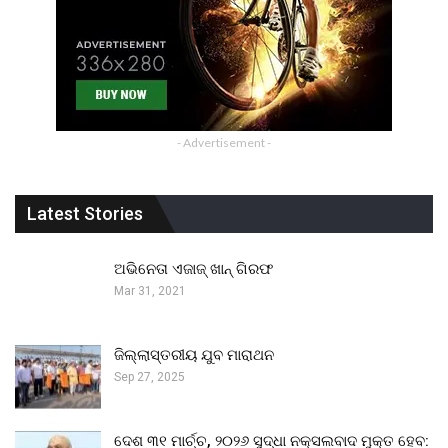
- Advertisement -
Latest Stories
ଅଭିନେତା ଏଜାଜ୍ ଖାନ୍ ଗିରଫ
Mar 31, 2021
ଜିଲ୍ଲାସ୍ତରୀୟ ଯୁବ ମାରାଥନ
Sep 27, 2025
ଦେଶ ୩୧ ମାର୍ଚ୍ଚ, ୨୦୨୬ ସୁଦ୍ଧା ନକ୍ସଲବାଦ ମୁକ୍ତ ହେବ: