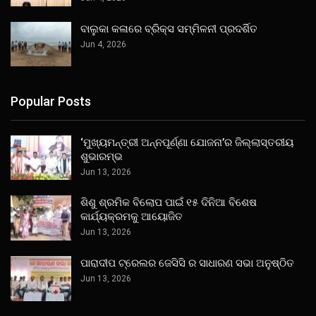
ବାଲୁକା କଳାରେ ବ୍ରିକ୍ସ ସମ୍ମିଳନୀ ପ୍ରଦର୍ଶିତ
Jun 4, 2026
Popular Posts
‘ମୁଖ୍ୟମନ୍ତ୍ରୀ ଅନ୍ନପୂର୍ଣ୍ଣା ଯୋଜନା’ର ଜିଲ୍ଲାସ୍ତରୀୟ
ଶୁଭାରମ୍ଭ
Jun 13, 2026
ଶିଶୁ ଶ୍ରମିକ ବିଲୋପ ପାଇଁ ୧୫ ଦିନିଆ ବିଶେଷ
କାର୍ଯ୍ୟକ୍ରମକୁ ଆୟୋଜିତ
Jun 13, 2026
ପାରାଦୀପ ଟ୍ରେଲର ଜେସିସି ର ସାଧାରଣ ସଭା ଅନୁଷ୍ଠିତ
Jun 13, 2026