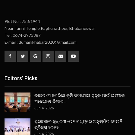
Plot No : 753/1944
Near Tarini Temple,Raghunathpur, Bhubaneswar
Tel: 0674-2975387
E-mail : dumanikhabar2020@gmail.com
Editors' Picks
ଭାରତ-ଆମେରିକା କୃଷି ସହଯୋଗ ସୁଦୃଢ ପାଇଁ ଇଫକୋ
ଅଧ୍ୟକ୍ଷ ଦିଲୀପ…
Jun 4, 2026
ପୁରୀଠାରେ ଜୁନ୍ ୦୩–୦୫ ମଧ୍ୟରେ ଅନୁଷ୍ଠିତ ହେଉଛି
ବ୍ରିକ୍ସ୍ ୨୦୨୬…
Jun 4, 2026