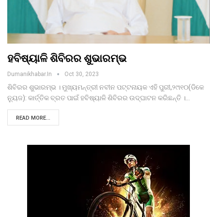
ହବିଷ୍ୟାଳି ଶିବିରର ଶୁଭାରମ୍ଭ
Dumanikhabar.in
Oct 30, 2023
ଶିବିରର ଶୁଭାରମ୍ଭ । ମୁଖ୍ୟମନ୍ତ୍ରୀ ନବୀନ ପଟ୍ଟନାୟକ ଏହି ପୁରୀ,୨୯ା୧୦(ଡିକେ
ନୁ୍ୟଜ): କାର୍ତ୍ତିକ ବ୍ରତ ପାଇଁ ହବିଷ୍ୟାଳି ଶିବିରର ଉଦ୍ଘାଟନ କରିଛନ୍ତି ।…
READ MORE...