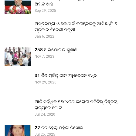
ଅମିତ ଶାହ
Sep 29, 2025
ଅସ୍ତରଙ୍ଗ ଓ କୋଣାର୍କ ବନାଞ୍ଚଳକୁ ଆସିଛନ୍ତି ୭
ପ୍ରକାର ବିଦେଶୀ ପକ୍ଷୀ
Jan 6, 2022
258 ଅଭିଯୋଗର ଶୁଣାଣି
Nov 7, 2023
31 ଦିନ ପୂର୍ବରୁ ଶୀତ ଅଧିବେଶନ ବନ୍ଦ…
Nov 29, 2020
ଆଜି ସର୍ବାଧିକ ୧୫୯୪ଜଣ କରୋନା ପଜିଟିଭ୍ ଚିହ୍ନଟ,
ରାଜ୍ୟରେ ମୋଟ…
Jul 24, 2020
22 ଦିନ ହେଲା ମହିଳା ନିଖୋଜ
Jul 25, 2025