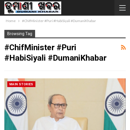
Home
#ChifMinister #Puri #HabiSiyali #DumaniKhabar
Browsing Tag
#ChifMinister #Puri
#HabiSiyali #DumaniKhabar
MAIN STORIES