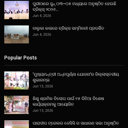
ପୁରୀଠାରେ ଜୁନ୍ ୦୩–୦୫ ମଧ୍ୟରେ ଅନୁଷ୍ଠିତ ହେଉଛି
ବ୍ରିକ୍ସ୍ ୨୦୨୬…
Jun 4, 2026
ବାଲୁକା କଳାରେ ବ୍ରିକ୍ସ ସମ୍ମିଳନୀ ପ୍ରଦର୍ଶିତ
Jun 4, 2026
Popular Posts
‘ମୁଖ୍ୟମନ୍ତ୍ରୀ ଅନ୍ନପୂର୍ଣ୍ଣା ଯୋଜନା’ର ଜିଲ୍ଲାସ୍ତରୀୟ
ଶୁଭାରମ୍ଭ
Jun 13, 2026
ଶିଶୁ ଶ୍ରମିକ ବିଲୋପ ପାଇଁ ୧୫ ଦିନିଆ ବିଶେଷ
କାର୍ଯ୍ୟକ୍ରମକୁ ଆୟୋଜିତ
Jun 13, 2026
ପାରାଦୀପ ଟ୍ରେଲର ଜେସିସି ର ସାଧାରଣ ସଭା ଅନୁଷ୍ଠିତ