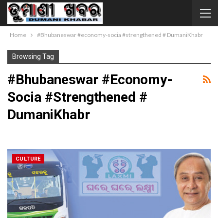
Home
#Bhubaneswar #economy-socia #strengthened # DumaniKhabr
Browsing Tag
#Bhubaneswar #economy-
Socia #strengthened #
DumaniKhabr
CULTURE