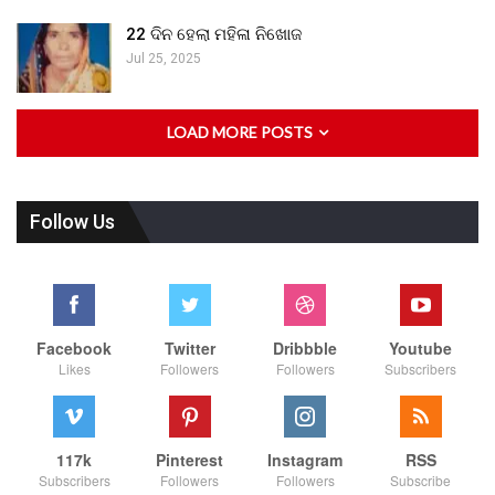
22 ଦିନ ହେଲା ମହିଳା ନିଖୋଜ
Jul 25, 2025
LOAD MORE POSTS
Follow Us
Facebook
Twitter
Dribbble
Youtube
Likes
Followers
Followers
Subscribers
117k
Pinterest
Instagram
RSS
Subscribers
Followers
Followers
Subscribe