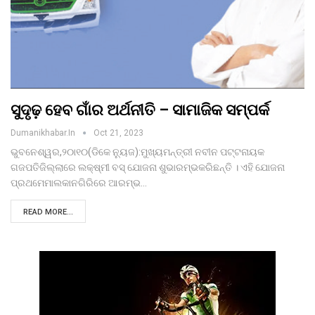
ସୁଦୃଢ଼ ହେବ ଗାଁର ଅର୍ଥନୀତି – ସାମାଜିକ ସମ୍ପର୍କ
Dumanikhabar.in
Oct 21, 2023
ଭୁବନେଶ୍ୱର,୨୦ା୧୦(ଡିକେ ନୁ୍ୟଜ):ମୁଖ୍ୟମନ୍ତ୍ରୀ ନବୀନ ପଟ୍ଟନାୟକ
ଗଜପତିଜିଲ୍ଲାରେ ଲକ୍ଷ୍ମୀ ବସ୍ ଯୋଜନା ଶୁଭାରମ୍ଭକରିଛନ୍ତି । ଏହି ଯୋଜନା
ପ୍ରଥମେମାଲକାନଗିରିରେ ଆରମ୍ଭ…
READ MORE...