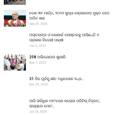
ଦେଶ ୩୧ ମାର୍ଚ୍ଚ, ୨୦୨୬ ସୁଦ୍ଧା ନକ୍ସଲବାଦ ମୁକ୍ତ ହେବ:
ଅମିତ ଶାହ
Sep 29, 2025
ଅସ୍ତରଙ୍ଗ ଓ କୋଣାର୍କ ବନାଞ୍ଚଳକୁ ଆସିଛନ୍ତି ୭
ପ୍ରକାର ବିଦେଶୀ ପକ୍ଷୀ
Jan 6, 2022
258 ଅଭିଯୋଗର ଶୁଣାଣି
Nov 7, 2023
31 ଦିନ ପୂର୍ବରୁ ଶୀତ ଅଧିବେଶନ ବନ୍ଦ…
Nov 29, 2020
ଆଜି ସର୍ବାଧିକ ୧୫୯୪ଜଣ କରୋନା ପଜିଟିଭ୍ ଚିହ୍ନଟ,
ରାଜ୍ୟରେ ମୋଟ…
Jul 24, 2020