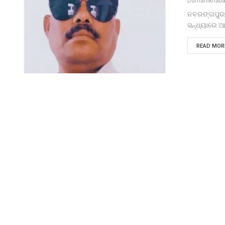
Dumanikhaba
ନବରଙ୍ଗପୁର ଜ
ସନ୍ଧ୍ୟାରେ ଆତ
READ MORE