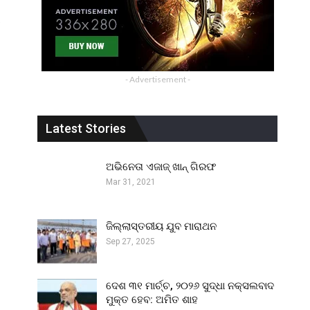
ର
- Advertisement -
Latest Stories
ଅଭିନେତା ଏଜାଜ୍ ଖାନ୍ ଗିରଫ
Mar 31, 2021
ଜିଲ୍ଲାସ୍ତରୀୟ ଯୁବ ମାରାଥନ
Sep 27, 2025
ଦେଶ ୩୧ ମାର୍ଚ୍ଚ, ୨୦୨୬ ସୁଦ୍ଧା ନକ୍ସଲବାଦ
ମୁକ୍ତ ହେବ: ଅମିତ ଶାହ