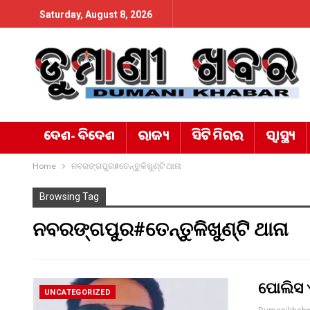
Saturday, August 8, 2026
ଦେଶ- ବିଦେଶ
ରାଜ୍ୟ
ସିଟି ମିରର
ସ୍ୱାସ୍ଥ୍ୟ
Home
ନବରଙ୍ଗପୁର#ତେନ୍ତୁଳିଖୁଣ୍ଟି ଥାନା
Browsing Tag
ନବରଙ୍ଗପୁର#ତେନ୍ତୁଳିଖୁଣ୍ଟି ଥାନା
ପୋଲିସ 
UNCATEGORIZED