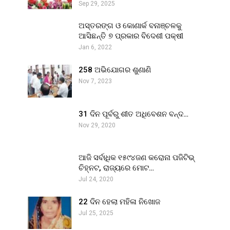
Sep 29, 2025
ଅସ୍ତରଙ୍ଗ ଓ କୋଣାର୍କ ବନାଞ୍ଚଳକୁ
ଆସିଛନ୍ତି ୭ ପ୍ରକାର ବିଦେଶୀ ପକ୍ଷୀ
Jan 6, 2022
258 ଅଭିଯୋଗର ଶୁଣାଣି
Nov 7, 2023
31 ଦିନ ପୂର୍ବରୁ ଶୀତ ଅଧିବେଶନ ବନ୍ଦ…
Nov 29, 2020
ଆଜି ସର୍ବାଧିକ ୧୫୯୪ଜଣ କରୋନା ପଜିଟିଭ୍
ଚିହ୍ନଟ, ରାଜ୍ୟରେ ମୋଟ…
Jul 24, 2020
22 ଦିନ ହେଲା ମହିଳା ନିଖୋଜ
Jul 25, 2025