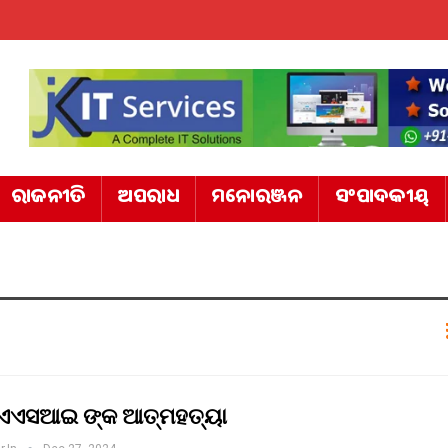
ରାଜନୀତି
ଅପରାଧ
ମନୋରଞ୍ଜନ
ସଂପାଦକୀୟ
ଏଏସଆଇ ଙ୍କ ଆତ୍ମହତ୍ୟା