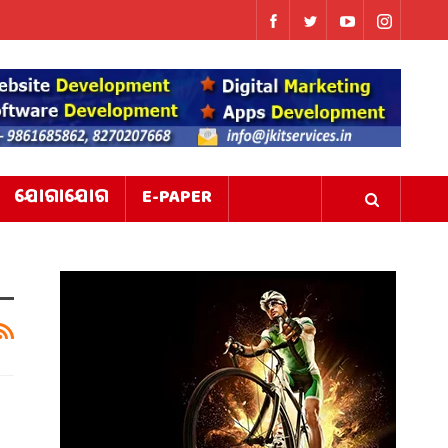
ଯୋଗାଯୋଗ
E-PAPER