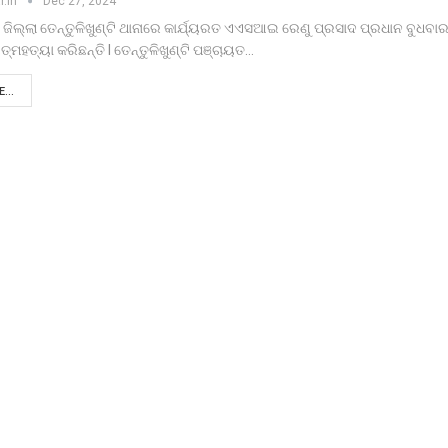
r.in
Dec 27, 2024
ିଲ୍ଲା ତେନ୍ତୁଳିଖୁଣ୍ଟି ଥାନାରେ କାର୍ଯ୍ୟରତ ଏଏସଆଇ ରେଣୁ ପ୍ରସାଦ ପ୍ରଧାନ ବୁଧବା
୍ମହତ୍ୟା କରିଛନ୍ତି l ତେନ୍ତୁଳିଖୁଣ୍ଟି ପଞ୍ଚାୟତ…
...