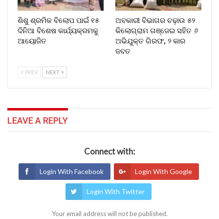
ଶିଶୁ ଶ୍ରମିକ ବିଲୋପ ପାଇଁ ୧୫
ଅବକାରୀ ବିଭାଗର ଚଢ଼ାଉ ୫୨
ଦିନିଆ ବିଶେଷ କାର୍ଯ୍ୟକ୍ରମକୁ
କିଲୋଗ୍ରାମ ଗଞ୍ଜେଇ ସହିତ ୬
ଆୟୋଜିତ
ଅଭିଯୁକ୍ତ ଗିରଫ, ୨ କାର
ଜବତ
PREV
NEXT
LEAVE A REPLY
Connect with:
Login With Facebook
Login With Google
Login With Twitter
Your email address will not be published.