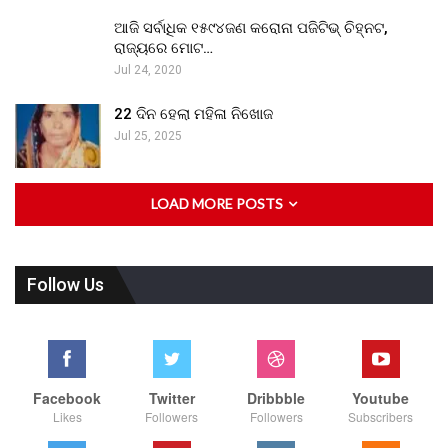
ଆଜି ସର୍ବାଧିକ ୧୫୯୪ଜଣ କରୋନା ପଜିଟିଭ୍ ଚିହ୍ନଟ,
ରାଜ୍ୟରେ ମୋଟ…
Jul 24, 2020
22 ଦିନ ହେଲା ମହିଳା ନିଖୋଜ
Jul 25, 2025
LOAD MORE POSTS
Follow Us
Facebook
Twitter
Dribbble
Youtube
Likes
Followers
Followers
Subscribers