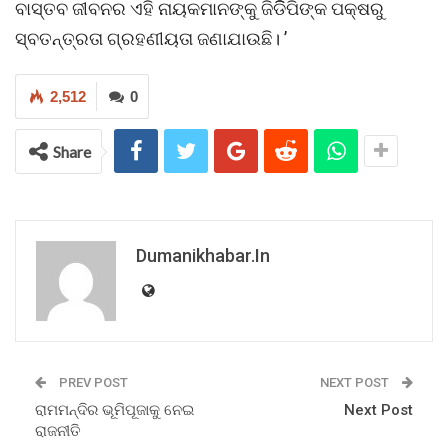
ବାସ୍ତବ ଜୀବନର ଏହି ନାୟକମାନଙ୍କୁ ଜିଡିିପିଙ୍କ ପକ୍ଷରୁ
ସ୍ବତନ୍ତ୍ରତା ଗ୍ରହଣୀୟତା ଜଣାଯାଉଛି। ’
2,512
0
Share
Dumanikhabar.in
PREV POST
NEXT POST
ରାମମନ୍ଦିର ଭୂମିପୂଜାକୁ ନେଇ
Next Post
ରାଜନୀତି