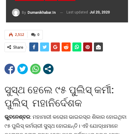
Last updated
Jul 20, 2020
By
Dumanikhabar.in
2,512
0
Share
ସୁସ୍ଥ ହେଲେ ୯୫ ପୁୁଲିସ୍‌ କର୍ମୀ:
ପୁଲିସ୍‌ ମହାନିର୍ଦେଶକ
ଭୁବନେଶ୍ବର
: ମହାମାରୀ କରୋନା ଭାଇରସ୍‌ର ଶିକାର ହୋଇଥିବା
୯୫ ପୁଲିସ୍‌ କର୍ମଚାରୀ ସୁସ୍ଥ ହୋଇଛନ୍ତି। ଏହି ଯୋଦ୍ଧାମାନେ