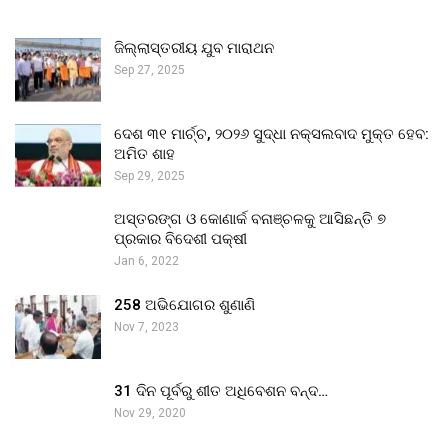
ଜିଲ୍ଲାସ୍ତରୀୟ ଯୁବ ମାରାଥନ
Sep 27, 2025
ଦେଶ ୩୧ ମାର୍ଚ୍ଚ, ୨୦୨୬ ସୁଦ୍ଧା ନକ୍ସଲବାଦ ମୁକ୍ତ ହେବ:
ଅମିତ ଶାହ
Sep 29, 2025
ଅସ୍ତରଙ୍ଗ ଓ କୋଣାର୍କ ବନାଞ୍ଚଳକୁ ଆସିଛନ୍ତି ୭
ପ୍ରକାର ବିଦେଶୀ ପକ୍ଷୀ
Jan 6, 2022
258 ଅଭିଯୋଗର ଶୁଣାଣି
Nov 7, 2023
31 ଦିନ ପୂର୍ବରୁ ଶୀତ ଅଧିବେଶନ ବନ୍ଦ…
Nov 29, 2020