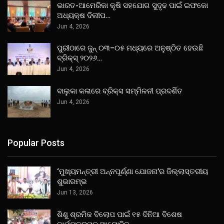
ଭାରତ-ଆମେରିକା କୃଷି ସହଯୋଗ ସୁଦୃଢ ପାଇଁ ଇଫକୋ
ଅଧ୍ୟକ୍ଷ ଦିଲୀପ…
Jun 4, 2026
ପୁରୀଠାରେ ଜୁନ୍ ୦୩–୦୫ ମଧ୍ୟରେ ଅନୁଷ୍ଠିତ ହେଉଛି
ବ୍ରିକ୍ସ୍ ୨୦୨୬…
Jun 4, 2026
ବାଲୁକା କଳାରେ ବ୍ରିକ୍ସ ସମ୍ମିଳନୀ ପ୍ରଦର୍ଶିତ
Jun 4, 2026
Popular Posts
‘ମୁଖ୍ୟମନ୍ତ୍ରୀ ଅନ୍ନପୂର୍ଣ୍ଣା ଯୋଜନା’ର ଜିଲ୍ଲାସ୍ତରୀୟ
ଶୁଭାରମ୍ଭ
Jun 13, 2026
ଶିଶୁ ଶ୍ରମିକ ବିଲୋପ ପାଇଁ ୧୫ ଦିନିଆ ବିଶେଷ