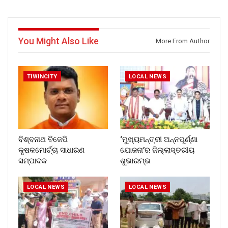
You Might Also Like
More From Author
TIWINCITY
LOCAL NEWS
ବିଶ୍ବନାଥ ବିଜେପି
‘ମୁଖ୍ୟମନ୍ତ୍ରୀ ଅନ୍ନପୂର୍ଣ୍ଣା
କୃଷକମୋର୍ଚ୍ଚା ସାଧାରଣ
ଯୋଜନା’ର ଜିଲ୍ଲାସ୍ତରୀୟ
ସମ୍ପାଦକ
ଶୁଭାରମ୍ଭ
LOCAL NEWS
LOCAL NEWS