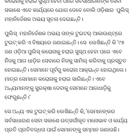
କରୋନାକୁ ହରାଇ ସୁସ୍ଥ ହେବା ପରେ ସର୍ବସାଧାରଣଙ୍କ ସେବା
ସକାଶେ ଏବେ କାର୍ଯ୍ୟରେ ଯୋଗ ଦେ‌ବେ ବୋଲି ଓଡ଼ିଶାର ‌ ପୁଲିସ୍‌
ମହାନିର୍ଦେଶକ ଅଭୟ ସୂଚନା ଦେଇଛନ୍ତି।
ପୁଲିସ୍‌ ମହାନିର୍ଦେଶକ ଅଭୟ ତାଙ୍କ ଟୁଇଟର୍‌ ଆକାଉଣ୍ଟ୍‌ରେ
ଟୁଇଟ୍‌ କରି ଏ ବିଷୟରେ ଜଣାଇଛନ୍ତି। ସେ ଲେଖିଛନ୍ତି କି ‘୯୫
ଜଣ ଓଡ଼ିଆ ପୁଲିସ୍‌ କରୋନାକୁ ହରାଇ ସୁସ୍ଥ ହେବା ପ‌ରେ ଏବେ
ନିିଜକୁ ଆଗ ଧାଡ଼ିର ସେବାରେ ନିଜକୁ ସାମିଲ୍‌ କରିବାକୁ ପ୍ରସ୍ତୁତ
ହୋଇଛନ୍ତି। ସେମାନେ ପୂର୍ବରୁ କରୋନା ଆକ୍ରାନ୍ତ ହୋଇଥିଲେ।
ମାତ୍ର ସେମାନେ କରୋନାକୁ ହରାଇ ସାରିଛନ୍ତି। ଏବେ
ଅନ୍ୟମାନଙ୍କୁ ସୁରକ୍ଷା ଦେବାକୁ ସେମାନେ ଆଗଧାଡ଼ିକୁ
ଫେରୁଛନ୍ତି।’
ସେ ଅନ୍ୟ ଏକ ଟୁଇଟ୍‌ କରି ଲେଖିଛନ୍ତି କି, ‘ସେମାନଙ୍କର
ସର୍ବସାଧାରଣ ସେବା ସକାଶେ ଉତ୍ସର୍ଗୀକୃତ ମନୋଭାବ ଓ କାର୍ଯ୍ୟ
ପ୍ରତି ପ୍ରତିବଦ୍ଧତା ପାଇଁ ସେମାନଙ୍କୁ ସମ୍ମାନ ଜଣାଉଛି।