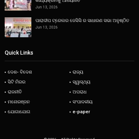
କାର୍ଯ୍ୟକ୍ରମକୁ ଆୟୋଜିତ
Jun 13, 2026
ପାରାଦୀପ ଟ୍ରେଲର ଜେସିସି ର ସାଧାରଣ ସଭା ଅନୁଷ୍ଠିତ
Jun 13, 2026
Quick Links
ଦେଶ- ବିଦେଶ
ରାଜ୍ୟ
ସିଟି ମିରର
ସ୍ୱାସ୍ଥ୍ୟ
ରାଜନୀତି
ଅପରାଧ
ମନୋରଞ୍ଜନ
ସଂପାଦକୀୟ
ଯୋଗାଯୋଗ
e-paper