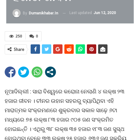
Last updated
Jun 12, 2020
By
Dumanikhabar.in
250
0
Share
ନୂଆଦିଲ୍ଲୀ : ସାରା ବିଶ୍ୱରେ କରୋନା ନେଲାଣି ୪ ଲକ୍ଷ ୨୩
ହଜାର ଜୀବନ । ଚୀନର ଉହାନ ସହରରୁ ବ୍ୟାପିଥିବା ଏହି
ମାରାତ୍ମକ ସଂକ୍ରମଣରେ ଶୁକ୍ରବାର ସକାଳ ସାଢ଼େ ୬ଟା
ମଧ୍ୟରେ ୭୫ ଲକ୍ଷ ୮୩ ହଜାର ୯୦୫ ଜଣ ସଂକ୍ରମିତ
ହୋଇଛନ୍ତି । ଏଥିରୁ ୩୮ ଲକ୍ଷ ୩୫ ହଜାର ୧୮୩ ଜଣ ସୁସ୍ଥ
ହୋଇଥିବା ବେଳେ ୩୩ ଲକ୍ଷ ୨୫ ହଜାର ୬୩୬ ଜଣ ସକ୍ରିୟ