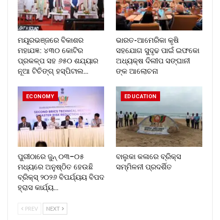
ମୟୂରଭଞ୍ଜରେ ବିକାଶର
ଭାରତ-ଆମେରିକା କୃଷି
ମହାଯଜ୍ଞ: ୪୩୦ କୋଟିର
ସହଯୋଗ ସୁଦୃଢ ପାଇଁ ଇଫକୋ
ପ୍ରକଳ୍ପ ସହ ୬୫୦ ଶଯ୍ୟାର
ଅଧ୍ୟକ୍ଷ ଦିଲୀପ ସଙ୍ଘାନୀ
ନୂଆ ଟିଚିଙ୍ଗ୍ ହସ୍ପିଟାଲ…
ଙ୍କ ଆଲୋଚନା
ECONOMY
EDUCATION
ପୁରୀଠାରେ ଜୁନ୍ ୦୩–୦୫
ବାଲୁକା କଳାରେ ବ୍ରିକ୍ସ
ମଧ୍ୟରେ ଅନୁଷ୍ଠିତ ହେଉଛି
ସମ୍ମିଳନୀ ପ୍ରଦର୍ଶିତ
ବ୍ରିକ୍ସ୍ ୨୦୨୬ ବିପର୍ଯ୍ୟୟ ବିପଦ
ହ୍ରାସ କାର୍ଯ୍ୟ…
PREV
NEXT