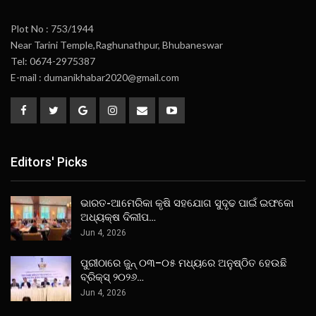
Plot No : 753/1944
Near Tarini Temple,Raghunathpur, Bhubaneswar
Tel: 0674-2975387
E-mail : dumanikhabar2020@gmail.com
Editors' Picks
ଭାରତ-ଆମେରିକା କୃଷି ସହଯୋଗ ସୁଦୃଢ ପାଇଁ ଇଫକୋ
ଅଧ୍ୟକ୍ଷ ଦିଲୀପ…
Jun 4, 2026
ପୁରୀଠାରେ ଜୁନ୍ ୦୩–୦୫ ମଧ୍ୟରେ ଅନୁଷ୍ଠିତ ହେଉଛି
ବ୍ରିକ୍ସ୍ ୨୦୨୬…
Jun 4, 2026