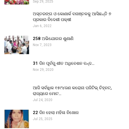
Sep 29, 2025
ଅସ୍ତରଙ୍ଗ ଓ କୋଣାର୍କ ବନାଞ୍ଚଳକୁ ଆସିଛନ୍ତି ୭
ପ୍ରକାର ବିଦେଶୀ ପକ୍ଷୀ
Jan 6, 2022
258 ଅଭିଯୋଗର ଶୁଣାଣି
Nov 7, 2023
31 ଦିନ ପୂର୍ବରୁ ଶୀତ ଅଧିବେଶନ ବନ୍ଦ…
Nov 29, 2020
ଆଜି ସର୍ବାଧିକ ୧୫୯୪ଜଣ କରୋନା ପଜିଟିଭ୍ ଚିହ୍ନଟ,
ରାଜ୍ୟରେ ମୋଟ…
Jul 24, 2020
22 ଦିନ ହେଲା ମହିଳା ନିଖୋଜ
Jul 25, 2025