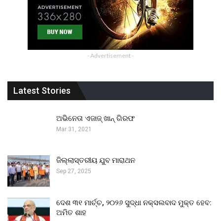
- Advertisement -
Latest Stories
ଅଭିନେତା ଏଜାଜ୍ ଖାନ୍ ଗିରଫ
Mar 31, 2021
ଜିଲ୍ଲାସ୍ତରୀୟ ଯୁବ ମାରାଥନ
Sep 27, 2025
ଦେଶ ୩୧ ମାର୍ଚ୍ଚ, ୨୦୨୬ ସୁଦ୍ଧା ନକ୍ସଲବାଦ ମୁକ୍ତ ହେବ:
ଅମିତ ଶାହ