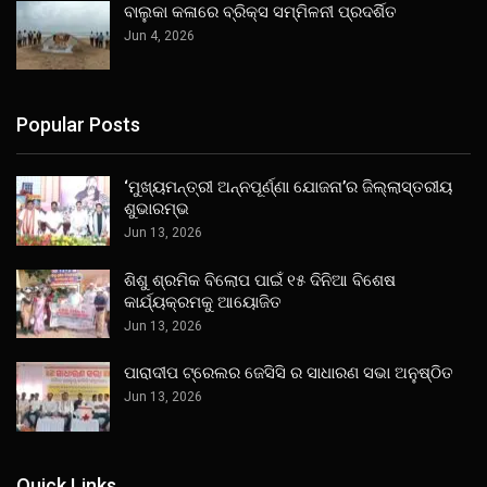
ବାଲୁକା କଳାରେ ବ୍ରିକ୍ସ ସମ୍ମିଳନୀ ପ୍ରଦର୍ଶିତ
Jun 4, 2026
Popular Posts
‘ମୁଖ୍ୟମନ୍ତ୍ରୀ ଅନ୍ନପୂର୍ଣ୍ଣା ଯୋଜନା’ର ଜିଲ୍ଲାସ୍ତରୀୟ
ଶୁଭାରମ୍ଭ
Jun 13, 2026
ଶିଶୁ ଶ୍ରମିକ ବିଲୋପ ପାଇଁ ୧୫ ଦିନିଆ ବିଶେଷ
କାର୍ଯ୍ୟକ୍ରମକୁ ଆୟୋଜିତ
Jun 13, 2026
ପାରାଦୀପ ଟ୍ରେଲର ଜେସିସି ର ସାଧାରଣ ସଭା ଅନୁଷ୍ଠିତ
Jun 13, 2026
Quick Links