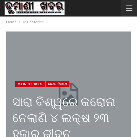
Home
Main Stories
MAIN STORIES
ଦେଶ- ବିଦେଶ
ସାରା ବିଶ୍ୱରେ କରୋନା
ନେଲାଣି ୪ ଲକ୍ଷ ୨୩
ହଜାର ଜୀବନ