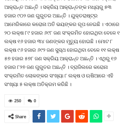
ଆକ୍ରାନ୍ତ ଅଛନ୍ତି । ସକ୍ରିୟ ଆକ୍ରାନ୍ତଙ୍କ ମଧ୍ୟରୁ ୫୩
ହଜାର ୯୦୨ ଜଣ ଗୁରୁତର ଅଛନ୍ତି । ଯୁକ୍ତରାଷ୍ଟ୍ର
ଆମେରିକାରେ କରୋନା ଅତି ଭୟଙ୍କର ରୂପ ନେଇଛି । ଏଠାରେ
୨୦ ଲକ୍ଷ ୮୯ ହଜାର ୬୯୮ ଜଣ ସଂକ୍ରମିତ ହୋଇଥିବା ବେଳେ ୧
ଲକ୍ଷ ୧୬ ହଜାର ୩୪ ଜଣଙ୍କର ମୃତ୍ୟୁ ହୋଇଛି । ମୋଟ ୮
ଲକ୍ଷ ୯୬ ହଜାର ୬୯୨ ଜଣ ସୁସ୍ଥ ହୋଇଥିବା ବେଳେ ୧୧ ଲକ୍ଷ
୫୭ ହଜାର ୫୭୮ ଜଣ ସକ୍ରିୟ ଆକ୍ରାନ୍ତ ଅଛନ୍ତି । ଏଥିରୁ ୧୬
ହଜାର ୮୨୭ ଜଣ ଗୁରୁତର ଅଛନ୍ତି । ବ୍ରାଜିଲରେ କରୋନା
ସଂକ୍ରମିତ ଲୋକଙ୍କର ସଂଖ୍ୟା ୮ ଲକ୍ଷ ଓ ଋଷିଆରେ ଏହି
ସଂଖ୍ୟା ୫ ଲକ୍ଷ ଅତିକ୍ରମ କରିଛି ।
250
0
Share