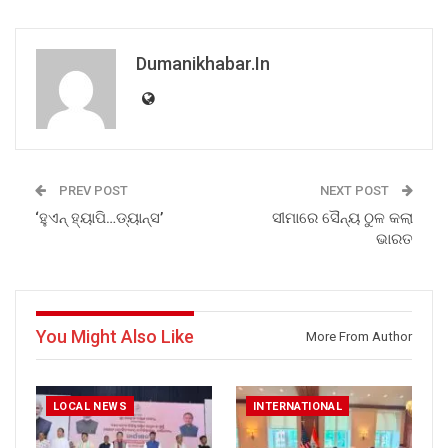
Dumanikhabar.in
PREV POST
NEXT POST
‘ହୁଏନ୍ ହ୍ୟାପି…ଡ୍ୟାନ୍ସ’
ସୀମାରେ ସୈନ୍ୟ ଠୁଳ କଲା
ଭାରତ
You Might Also Like
More From Author
LOCAL NEWS
INTERNATIONAL