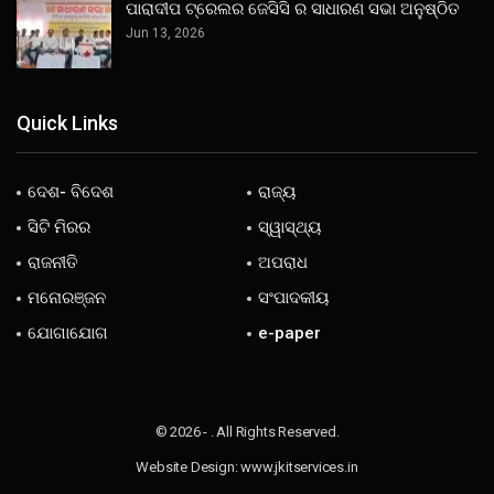
ପାରାଦୀପ ଟ୍ରେଲର ଜେସିସି ର ସାଧାରଣ ସଭା ଅନୁଷ୍ଠିତ
Jun 13, 2026
Quick Links
ଦେଶ- ବିଦେଶ
ରାଜ୍ୟ
ସିଟି ମିରର
ସ୍ୱାସ୍ଥ୍ୟ
ରାଜନୀତି
ଅପରାଧ
ମନୋରଞ୍ଜନ
ସଂପାଦକୀୟ
ଯୋଗାଯୋଗ
e-paper
© 2026 - . All Rights Reserved.
Website Design:
www.jkitservices.in