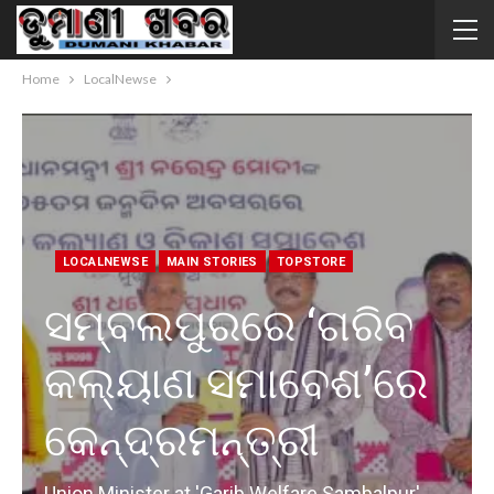
Home
LocalNewse
LOCALNEWSE
MAIN STORIES
TOPSTORE
ସମ୍ବଲପୁରରେ ‘ଗରିବ
କଲ୍ୟାଣ ସମାବେଶ’ରେ
କେନ୍ଦ୍ରମନ୍ତ୍ରୀ
Union Minister at 'Garib Welfare Sambalpur'