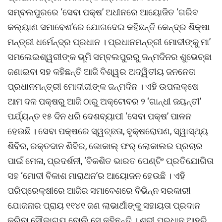
ସମ୍ବଲପୁରରେ ‘ସେବା ପକ୍ଷ’ ଅଧୀନରେ ଆୟୋଜିତ ‘ଗରିବ
କଲ୍ୟାଣ ସମାବେଶ’ରେ ଯୋଗଦେଇ କହିଛନ୍ତି କେନ୍ଦ୍ର ଶିକ୍ଷା
ମନ୍ତ୍ରୀ ଧର୍ମେନ୍ଦ୍ର ପ୍ରଧାନ । ପ୍ରଧାନମନ୍ତ୍ରୀ ମୋଦୀଙ୍କୁ ମା’
ସମଲେଇଶ୍ୱରୀଙ୍କ ଭୂମି ସମ୍ବଲପୁରରୁ ଜନ୍ମଦିନର ଶୁଭେଚ୍ଛା
ଜଣାଇବା ସହ କହିଛନ୍ତି ଆଜି ବିଶ୍ୱର ଅଦ୍ୱିତୀୟ ଜନନେତା
ପ୍ରଧାନମନ୍ତ୍ରୀ ମୋଦୀଜୀଙ୍କ ଜନ୍ମଦିନ । ଏହି ଉପଲକ୍ଷେ
ଆମ ଦଳ ପକ୍ଷରୁ ଆଜି ଠାରୁ ଅକ୍ଟୋବର ୨ ‘ଗାନ୍ଧୀ ଜୟନ୍ତୀ’
ପର୍ଯ୍ୟନ୍ତ ୧୫ ଦିନ ଧରି ଦେଶବ୍ୟାପୀ ‘ସେବା ପକ୍ଷ’ ପାଳନ
ହେଉଛି । ସେବା ପକ୍ଷରେ ସ୍ୱଚ୍ଛତା, ବୃକ୍ଷରୋପଣ, ସ୍ୱାସ୍ଥ୍ୟ
ଶିବିର, ରକ୍ତଦାନ ଶିବିର, ଭୋକାଲ୍ ଫର୍‌ ଲୋକାଲର ପ୍ରଚାର
ପାଇଁ ମେଳା, ପ୍ରଦର୍ଶନୀ, ‘ବିକଶିତ ଭାରତ ପେଣ୍ଟିଂ ପ୍ରତିଯୋଗିତା
ସହ ‘ମୋଦୀ ବିକାଶ ମାରାଥନ’ର ଆୟୋଜନ ହେଉଛି । ଏହି
ପରିପ୍ରେକ୍ଷୀରେ ଆଜିର ସମାବେଶରେ ବିଭିନ୍ନ ସରକାରୀ
ଯୋଜନାର ପ୍ରାୟ ୧୧୪୧ ଜଣ ଲାଭାର୍ଥୀଙ୍କୁ ସହାୟତା ପ୍ରଦାନ
କରିବା ସୌଭାଗ୍ୟ ବୋଲି ସେ କହିଛନ୍ତି । ଶ୍ରୀ ପ୍ରଧାନ ଆହୁରି