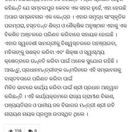
କହିଛନ୍ତି ଯେ ସମ୍ବଲପୁର କେବଳ ଏକ ସହର ନୁହେଁ, ଏହା ହେଉଛି
ଅପାର ସମ୍ଭାବନାର ଏକ କେନ୍ଦ୍ର । ଏହାର ସମୃଦ୍ଧ ସାଂସ୍କୃତିକ
ପରମ୍ପରା, ହସ୍ତତନ୍ତ ଶିଳ୍ପ ଓ ଶୈକ୍ଷିକ ଅନୁଷ୍ଠାନ ଏହାକୁ ଏକ
ବିକଶିତ ଅଞ୍ଚଳରେ ପରିଣତ କରିବାରେ ସହାୟକ ହୋଇଛି ।
ଏହାର ସ୍ୱଦେଶୀ ସାମଗ୍ରୀକୁ ବିଶ୍ୱସ୍ତରରେ ପହଞ୍ଚାଇବା,
ମହିଳାଙ୍କୁ ସଶକ୍ତ କରିବା ଏବଂ ଶିକ୍ଷା ଓ ସ୍ୱାସ୍ଥ୍ୟ
କ୍ଷେତ୍ରରେ ଉନ୍ନତି କରିବା ପାଇଁ ଅନେକ ସୁଯୋଗ ରହିଛି ।
ଆସନ୍ତୁ, ପ୍ରଧାନମନ୍ତ୍ରୀଙ୍କ ଜନ୍ମଦିନରେ ଏହି ସମ୍ଭାବନାକୁ
ବାସ୍ତବତାରେ ପରିଣତ କରିବା ପାଇଁ
ମିଳିତ ଭାବରେ କାର୍ଯ୍ୟ କରିବା ପାଇଁ ଶ୍ରୀ ପ୍ରଧାନ ଆହ୍ୱାନ
କରିଛନ୍ତି । ଏହି କାର୍ଯ୍ୟକ୍ରମରେ ରାଜ୍ୟ ଗ୍ରାମୀଣ ବିକାଶ,
ପଞ୍ଚାୟତିରାଜ ଓ ପାନୀୟ ଜଳ ବିଭାଗର ମନ୍ତ୍ରୀ ଶ୍ରୀ ରବି
ନାରାୟଣ ନାୟକ ପ୍ରମୁଖ ଉପସ୍ଥିତ ଥିଲେ ।
116
0