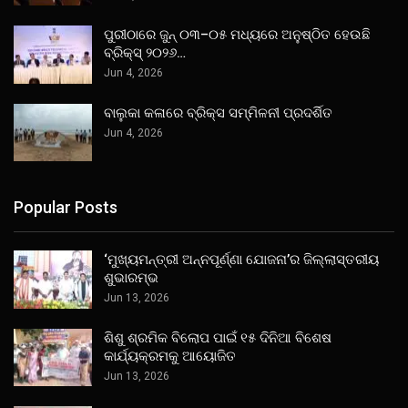
ପୁରୀଠାରେ ଜୁନ୍ ୦୩–୦୫ ମଧ୍ୟରେ ଅନୁଷ୍ଠିତ ହେଉଛି
ବ୍ରିକ୍ସ୍ ୨୦୨୬…
Jun 4, 2026
ବାଲୁକା କଳାରେ ବ୍ରିକ୍ସ ସମ୍ମିଳନୀ ପ୍ରଦର୍ଶିତ
Jun 4, 2026
Popular Posts
‘ମୁଖ୍ୟମନ୍ତ୍ରୀ ଅନ୍ନପୂର୍ଣ୍ଣା ଯୋଜନା’ର ଜିଲ୍ଲାସ୍ତରୀୟ
ଶୁଭାରମ୍ଭ
Jun 13, 2026
ଶିଶୁ ଶ୍ରମିକ ବିଲୋପ ପାଇଁ ୧୫ ଦିନିଆ ବିଶେଷ
କାର୍ଯ୍ୟକ୍ରମକୁ ଆୟୋଜିତ
Jun 13, 2026