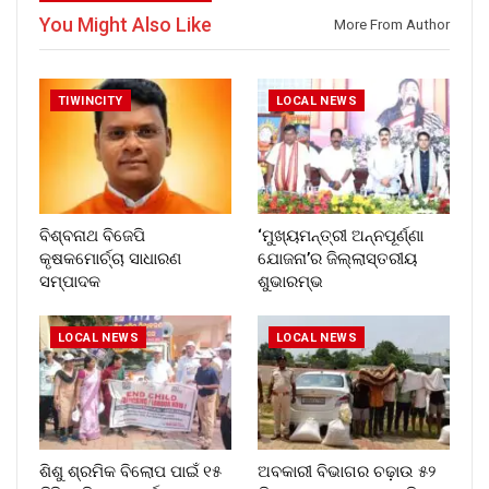
You Might Also Like
More From Author
TIWINCITY
LOCAL NEWS
ବିଶ୍ବନାଥ ବିଜେପି
‘ମୁଖ୍ୟମନ୍ତ୍ରୀ ଅନ୍ନପୂର୍ଣ୍ଣା
କୃଷକମୋର୍ଚ୍ଚା ସାଧାରଣ
ଯୋଜନା’ର ଜିଲ୍ଲାସ୍ତରୀୟ
ସମ୍ପାଦକ
ଶୁଭାରମ୍ଭ
LOCAL NEWS
LOCAL NEWS
ଶିଶୁ ଶ୍ରମିକ ବିଲୋପ ପାଇଁ ୧୫
ଅବକାରୀ ବିଭାଗର ଚଢ଼ାଉ ୫୨