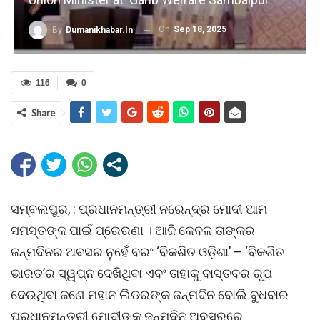
On
Sep 18, 2025
By
Dumanikhabar.in
116
0
Share
ସମ୍ବଲପୁର, : ପ୍ରଧାନମନ୍ତ୍ରୀ ନରେନ୍ଦ୍ର ମୋଦୀ ଆମ
ସମସ୍ତଙ୍କ ପାଇଁ ପ୍ରେରଣା । ଆଜି କେବଳ ତାଙ୍କର
ଜନ୍ମଦିନର ଅବସର ନୁହେଁ ବରଂ ‘ବିକଶିତ ଓଡ଼ିଶା’ – ‘ବିକଶିତ
ଭାରତ’ର ସ୍ୱପ୍ନ ଦେଖିଥିବା ଏବଂ ତାହାକୁ ବାସ୍ତବର ରୂପ
ଦେଉଥିବା ଜଣେ ମହାନ ଲିଡରଙ୍କ ଜନ୍ମଦିନ ବୋଲି ବୁଧବାର
ପ୍ରଧାନମନ୍ତ୍ରୀ ମୋଦୀଙ୍କ ଜନ୍ମଦିନ ଅବସରରେ