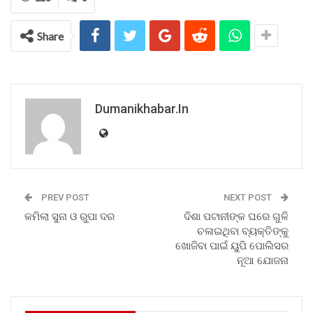
Share
Dumanikhabar.in
PREV POST
NEXT POST
କମିଲା ସୁନା ଓ ରୁପା ଦର
ଦିଶା ପଟାନୀଙ୍କ ଘରେ ଗୁଳି
ଚଳାଇଥିବା ବ୍ୟକ୍ତିଙ୍କୁ
ଖୋଜିବା ପାଇଁ ୟୁପି ପୋଲିସର
ନୂଆ ଯୋଜନା