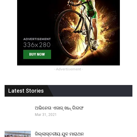
- Advertisement -
Latest Stories
ଅଭିନେତା ଏଜାଜ୍ ଖାନ୍ ଗିରଫ
Mar 31, 2021
ଜିଲ୍ଲାସ୍ତରୀୟ ଯୁବ ମାରାଥନ