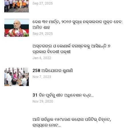
Sep 27, 2025
ଦେଶ ୩୧ ମାର୍ଚ୍ଚ, ୨୦୨୬ ସୁଦ୍ଧା ନକ୍ସଲବାଦ ମୁକ୍ତ ହେବ:
ଅମିତ ଶାହ
Sep 29, 2025
ଅସ୍ତରଙ୍ଗ ଓ କୋଣାର୍କ ବନାଞ୍ଚଳକୁ ଆସିଛନ୍ତି ୭
ପ୍ରକାର ବିଦେଶୀ ପକ୍ଷୀ
Jan 6, 2022
258 ଅଭିଯୋଗର ଶୁଣାଣି
Nov 7, 2023
31 ଦିନ ପୂର୍ବରୁ ଶୀତ ଅଧିବେଶନ ବନ୍ଦ…
Nov 29, 2020
ଆଜି ସର୍ବାଧିକ ୧୫୯୪ଜଣ କରୋନା ପଜିଟିଭ୍ ଚିହ୍ନଟ,
ରାଜ୍ୟରେ ମୋଟ…