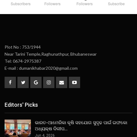
Subscribers
Followers
Followers
Subscribe
Plot No : 753/1944
Near Tarini Temple,Raghunathpur, Bhubaneswar
Tel: 0674-2975387
E-mail : dumanikhabar2020@gmail.com
Editors' Picks
ଭାରତ-ଆମେରିକା କୃଷି ସହଯୋଗ ସୁଦୃଢ ପାଇଁ ଇଫକୋ
ଅଧ୍ୟକ୍ଷ ଦିଲୀପ…
Jun 4, 2026