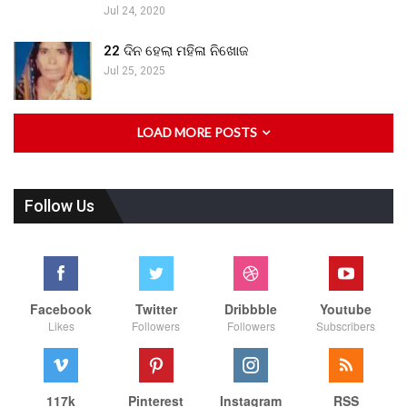
Jul 24, 2020
22 ଦିନ ହେଲା ମହିଳା ନିଖୋଜ
Jul 25, 2025
LOAD MORE POSTS
Follow Us
Facebook
Twitter
Dribbble
Youtube
Likes
Followers
Followers
Subscribers
117k
Pinterest
Instagram
RSS