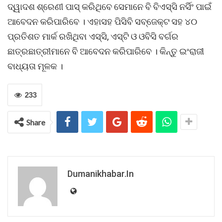
ଦ୍ୱାଦଶ ଶ୍ରେଣୀ ପାସ୍ କରିଥିବେ ସେମାନେ ବି ବିଏସ୍ସି ନର୍ସିଂ ପାଇଁ
ଆବେଦନ କରିପାରିବେ । ଏହାସହ ପିସିବି ସବ୍ଜେକ୍ଟ ସହ ୪୦
ପ୍ରତିଶତ ମାର୍କ ରଖିଥିବା ଏସ୍ସି, ଏସ୍ଟି ଓ ଓବିସି ବର୍ଗର
ଛାତ୍ରଛାତ୍ରୀମାନେ ବି ଆବେଦନ କରିପାରିବେ । କିନ୍ତୁ ଇଂରାଜୀ
ବାଧ୍ୟତା ମୂଳକ ।
233
Share
Dumanikhabar.in