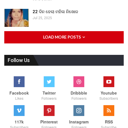
22 ଦିନ ହେଲା ମହିଳା ନିଖୋଜ
Jul 25, 2025
LOAD MORE POSTS
Follow Us
Facebook
Twitter
Dribbble
Youtube
Likes
Followers
Followers
Subscribers
117k
Pinterest
Instagram
RSS
Subscribers
Followers
Followers
Subscribe