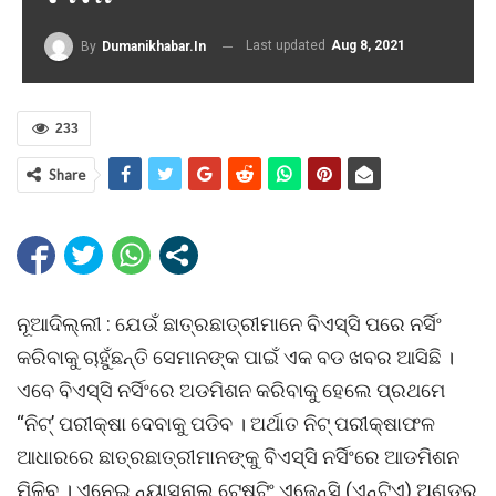
Last updated
Aug 8, 2021
By
Dumanikhabar.in
233
Share
ନୂଆଦିଲ୍ଲୀ : ଯେଉଁ ଛାତ୍ରଛାତ୍ରୀମାନେ ବିଏସ୍ସି ପରେ ନର୍ସିଂ
କରିବାକୁ ଚାହୁଁଛନ୍ତି ସେମାନଙ୍କ ପାଇଁ ଏକ ବଡ ଖବର ଆସିଛି ।
ଏବେ ବିଏସ୍ସି ନର୍ସିଂରେ ଅଡମିଶନ କରିବାକୁ ହେଲେ ପ୍ରଥମେ
“ନିଟ୍’ ପରୀକ୍ଷା ଦେବାକୁ ପଡିବ । ଅର୍ଥାତ ନିଟ୍ ପରୀକ୍ଷାଫଳ
ଆଧାରରେ ଛାତ୍ରଛାତ୍ରୀମାନଙ୍କୁ ବିଏସ୍ସି ନର୍ସିଂରେ ଆଡମିଶନ
ମିଳିବ । ଏନେଇ ନ୍ୟାସନାଲ ଟେଷ୍ଟିଂ ଏଜେନ୍ସି (ଏନ୍ଟିଏ) ଅଣ୍ଡର