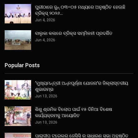
ପୁରୀଠାରେ ଜୁନ୍ ୦୩–୦୫ ମଧ୍ୟରେ ଅନୁଷ୍ଠିତ ହେଉଛି
ବ୍ରିକ୍ସ୍ ୨୦୨୬…
Jun 4, 2026
ବାଲୁକା କଳାରେ ବ୍ରିକ୍ସ ସମ୍ମିଳନୀ ପ୍ରଦର୍ଶିତ
Jun 4, 2026
Popular Posts
‘ମୁଖ୍ୟମନ୍ତ୍ରୀ ଅନ୍ନପୂର୍ଣ୍ଣା ଯୋଜନା’ର ଜିଲ୍ଲାସ୍ତରୀୟ
ଶୁଭାରମ୍ଭ
Jun 13, 2026
ଶିଶୁ ଶ୍ରମିକ ବିଲୋପ ପାଇଁ ୧୫ ଦିନିଆ ବିଶେଷ
କାର୍ଯ୍ୟକ୍ରମକୁ ଆୟୋଜିତ
Jun 13, 2026
ପାରାଦୀପ ଟ୍ରେଲର ଜେସିସି ର ସାଧାରଣ ସଭା ଅନୁଷ୍ଠିତ