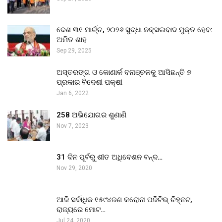
ଦେଶ ୩୧ ମାର୍ଚ୍ଚ, ୨୦୨୬ ସୁଦ୍ଧା ନକ୍ସଲବାଦ ମୁକ୍ତ ହେବ:
ଅମିତ ଶାହ
Sep 29, 2025
ଅସ୍ତରଙ୍ଗ ଓ କୋଣାର୍କ ବନାଞ୍ଚଳକୁ ଆସିଛନ୍ତି ୭
ପ୍ରକାର ବିଦେଶୀ ପକ୍ଷୀ
Jan 6, 2022
258 ଅଭିଯୋଗର ଶୁଣାଣି
Nov 7, 2023
31 ଦିନ ପୂର୍ବରୁ ଶୀତ ଅଧିବେଶନ ବନ୍ଦ…
Nov 29, 2020
ଆଜି ସର୍ବାଧିକ ୧୫୯୪ଜଣ କରୋନା ପଜିଟିଭ୍ ଚିହ୍ନଟ,
ରାଜ୍ୟରେ ମୋଟ…
Jul 24, 2020