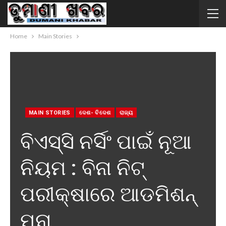
Home
Main Stories
MAIN STORIES
ଦେଶ- ବିଦେଶ
ରାଜ୍ୟ
ବିଏସ୍ସି ନର୍ସିଂ ପାଇଁ ନୂଆ
ନିୟମ : ବିନା ନିଟ୍
ପରୀକ୍ଷାରେ ଆଡମିଶନ୍
ମନା