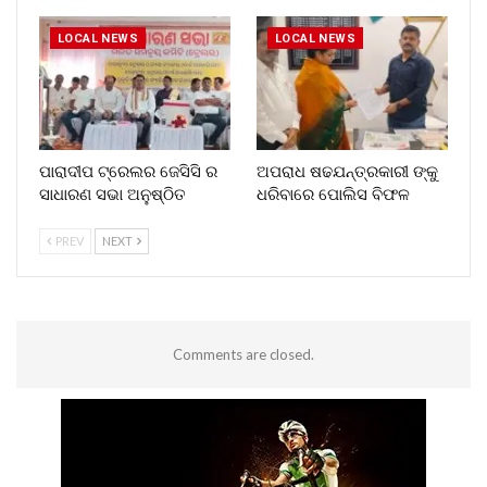
LOCAL NEWS
LOCAL NEWS
ପାରାଦୀପ ଟ୍ରେଲର ଜେସିସି ର
ଅପରାଧ ଷଢଯନ୍ତ୍ରକାରୀ ଙ୍କୁ
ସାଧାରଣ ସଭା ଅନୁଷ୍ଠିତ
ଧରିବାରେ ପୋଲିସ ବିଫଳ
PREV
NEXT
Comments are closed.