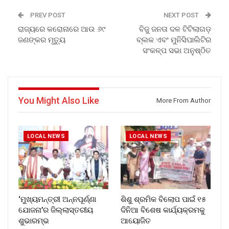
PREV POST
NEXT POST
ରାଜ୍ୟରେ କରୋନାରେ ଆଉ ୬୯
ବିଜୁ ଜନତା ଦଳ ଟିଟିଲାଗଡ଼
ଜଣଙ୍କର ମୃତ୍ୟୁ
ବ୍ଲକ ଏବଂ ମୁନିସିପାଲିଟିର
ସଂକଳ୍ପ ସଭା ଅନୁଷ୍ଠିତ
You Might Also Like
More From Author
LOCAL NEWS
LOCAL NEWS
‘ମୁଖ୍ୟମନ୍ତ୍ରୀ ଅନ୍ନପୂର୍ଣ୍ଣା
ଶିଶୁ ଶ୍ରମିକ ବିଲୋପ ପାଇଁ ୧୫
ଯୋଜନା’ର ଜିଲ୍ଲାସ୍ତରୀୟ
ଦିନିଆ ବିଶେଷ କାର୍ଯ୍ୟକ୍ରମକୁ
ଶୁଭାରମ୍ଭ
ଆୟୋଜିତ