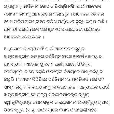
ଗ୍ରାଜୁଏଟ୍ ମେଡିକାଲ କୋର୍ସ ଓ ବିଏସ୍ସି ନର୍ସିଂ ପାଇଁ ଆବେଦନ
ଦାଖଲ କରିବାକୁ ଆମନ୍ତ୍ରଣ କରିଛନ୍ତି । ଆବେଦନ କରିବାର
ଶେଷ ତାରିଖ ଅଗଷ୍ଟ ୧୦ ତାରିଖ ପର୍ଯ୍ୟନ୍ତ ବୃଦ୍ଧି କରାଯାଇଛି ।
ଆଶାୟୀ ପ୍ରାର୍ଥୀମାନେ ଅଗଷ୍ଟ ୧୦ ସନ୍ଧ୍ୟା ୫ଟା ପର୍ଯ୍ୟନ୍ତ
ଆବେଦନ କରିପାରିବେ ।
ଅନ୍ୟପଟେ ବିଏସ୍ସି ନର୍ସିଂ ପାଇଁ ଆବେଦନ କରୁଥିବା
ଛାତ୍ରଛାତ୍ରୀମାନଙ୍କର ସର୍ବନିମ୍ନ ବୟସ ୧୭ବର୍ଷ ହୋଇଥିବା
ଆବଶ୍ୟକ । ଏହାସହ ଯୁକ୍ତ ୨ ପରୀକ୍ଷାରେ ଫିଜିକ୍ସ,
କେମିଷ୍ଟ୍ରି, ବାୟୋଲୋଜି ଓ ଇଂରାଜୀ ବିଷୟରେ ପାସ୍ କରିଥିବା
ଜରୁରି । ଏହାସହ ପିସିବିରେ ସର୍ବନିମ୍ନ ୪୫ ପ୍ରତିଶତ ମାର୍କ ସହ
ପାସ୍ କରିଥିବା ବି ବାଧ୍ୟତାମୂଳକ କରାଯାଇଛି । ଅନ୍ୟପଟେ ଯେଉଁ
ଛାତ୍ରଛାତ୍ରୀମାନେ ରାଜ୍ୟ ସରକାରମାନଙ୍କ ଦ୍ୱାରା
ସ୍ୱୀକୃତିପ୍ରାପ୍ତ ଓପନ ସ୍କୁଲ ଓ ନ୍ୟାସନାଲ ଇନ୍ଷ୍ଟିଚ୍ୟୁଟ୍ ଅଫ୍
ଓପନ ସ୍କୁଲ (ଏନ୍ଆଇଓଏସ୍)ରେ ବିଜ୍ଞାନ ଓ ଇଂରାଜୀ ସହିତ