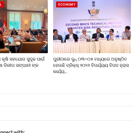
L
ECONOMY
କୃଷି ସହଯୋଗ ସୁଦୃଢ ପାଇଁ
ପୁରୀଠାରେ ଜୁନ୍ ୦୩–୦୫ ମଧ୍ୟରେ ଅନୁଷ୍ଠିତ
ଦିଲୀପ ସଙ୍ଘାନୀ ଙ୍କ
ହେଉଛି ବ୍ରିକ୍ସ୍ ୨୦୨୬ ବିପର୍ଯ୍ୟୟ ବିପଦ ହ୍ରାସ
କାର୍ଯ୍ୟ…
nnect with: