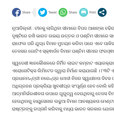
ନୂଆଦିଲ୍ଲୀ : ଚୀନକୁ ଲାଗିଥିବା ସୀମାରେ ବିପଦ ଆଶଙ୍କା ବଢିଚ
ଦୃଷ୍ଟିରେ ରଖି ଭାରତ ଉଭୟ ଉତ୍ତର ଓ ପଶ୍ଚିମ ସୀମାରେ ସାମର
ରାଫେଲ ପରି ଯୁଦ୍ଧ ବିମାନ ମୁତୟନ କରିବା ପରେ ଏବେ ପାକିସ
ତେଜସର ଗୋଟିଏ ସ୍କ୍ଵାର୍ଡନ ବିମାନ ପଶ୍ଚିମ ସୀମାର ଫରଓ୍ଵା
ସ୍ୱଦେଶୀ ଜ୍ଞାନକୌଶଳରେ ନିର୍ମିତ ଲାଇଟ କମ୍ବାଟ ଏୟାରକ୍ରାଫ୍
ଏରୋନୋଟିକ୍ସ ଲିମିଟେଡ ଦ୍ୱାରା ନିର୍ମାଣ କରାଯାଉଛି । ୮୩ଟି 
ପ୍ରଧାନମନ୍ତ୍ରୀ ନରେନ୍ଦ୍ର ମୋଦୀ ନିଜର ସ୍ୱାଧୀନତା ଦିବ
ଅଧିଗ୍ରହଣ ପ୍ରକ୍ରିୟା ଖୁବଶୀଘ୍ର ସଂପୂର୍ଣ୍ଣ ହେବ ବୋଲି କହ
ଆତ୍ମନିର୍ଭରଶୀଳତା ଉପରେ ଗୁରୁତ୍ୱ ଦେଉଥିବାରୁ ତେଜସ ବିମା
ହେଉଥିବାରୁ ବାୟୁସେନାର ଲଢୁଆ ବିମାନ ଆବଶ୍ୟକତା ମେଣ୍ଟାଇ
ରାଷ୍ଟ୍ରଙ୍କୁ ରପ୍ତାନି କରିବାକୁ ମଧ୍ୟ ଭାରତ ସରକାର ଯୋଜନା