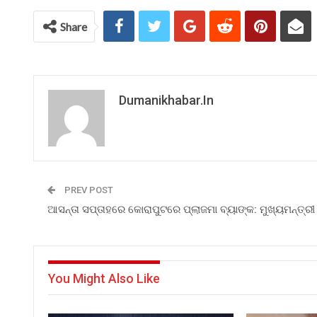
Share
Dumanikhabar.in
PREV POST
ଆସନ୍ତା ସପ୍ତାହରେ କୋରାପୁଟରେ ପ୍ଲାଜମା ବ୍ୟାଙ୍କ: ମୁଖ୍ୟମନ୍ତ୍ରୀ
You Might Also Like