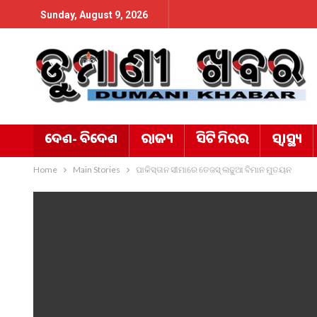
Sunday, August 9, 2026
ଦେଶ- ବିଦେଶ
ରାଜ୍ୟ
ସିଟି ମିରର
ସ୍ୱାସ୍ଥ୍ୟ
Home
Main Stories
ପାକିସ୍ତାନ ସୀମାରେ ତେଜସ୍‌ ଲଢୁଆ ବିମାନ ମୁତୟନ