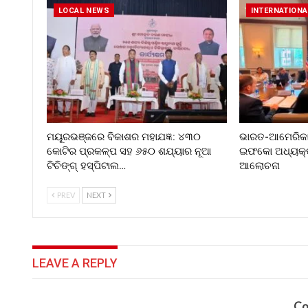
LOCAL NEWS
INTERNATIONA
ମୟୂରଭଞ୍ଜରେ ବିକାଶର ମହାଯଜ୍ଞ: ୪୩୦
ଭାରତ-ଆମେରିକା 
କୋଟିର ପ୍ରକଳ୍ପ ସହ ୬୫୦ ଶଯ୍ୟାର ନୂଆ
ଇଫକୋ ଅଧ୍ୟକ୍ଷ 
ଟିଚିଙ୍ଗ୍ ହସ୍ପିଟାଲ…
ଆଲୋଚନା
PREV
NEXT
LEAVE A REPLY
Co