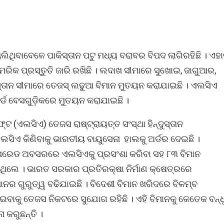
ାଲିଥିବାବେଳେ ପାକିସ୍ତାନ ପଟୁ ମଧ୍ୟ ବରାବର ବିପଦ ଲାଗିରହିଛି । ଏହା
ିକ ପ୍ରସ୍ତୁତି ଜାରି ରଖିଛି । ଲଦାଖ ସୀମାରେ ସୁଖୋଇ, ଜାଗୁଆର,
୍ତାନ ସୀମାରେ ତେଜସ୍‌ ଲଢୁଆ ବିମାନ ମୁତୟନ କରାଯାଇଛି । ଏଲସିଏ
ର୍ଡ ବେସଗୁଡ଼ିକରେ ମୁତୟନ କରାଯାଇଛି ।
ଟ (ଏଲସିଏ) ତେଜସ ରାଷ୍ଟ୍ରାୟତ୍ତ ସଂସ୍ଥା ହିନ୍ଦୁସ୍ତାନ
ଏଲସିଏ କିଣିବାକୁ ଭାରତୀୟ ବାୟୁସେନା ହାଲକୁ ଅର୍ଡର ଦେଇଛି ।
ସ ପରେଡ ଅବସରରେ ଏଲସିଏକୁ ପ୍ରସଂଶା କରିବା ସହ ୮୩ ବିମାନ
ିଥିଲେ । ଭାରତ ସରକାର ପ୍ରତିରକ୍ଷା ନିର୍ମାଣ କ୍ଷେତ୍ରରେ
ନର ଗୁରୁତ୍ୱ ବଢିଯାଇଛି । ବିଦେଶୀ ବିମାନ ଖରିଦରେ ବିଳମ୍ବ
ବାକୁ ତେଜସ ନିକଟରେ ସୁଯୋଗ ରହିଛି । ଏହି ବିମାନକୁ କେତେକ ବନ୍ଧ
 କରୁଛନ୍ତି ।