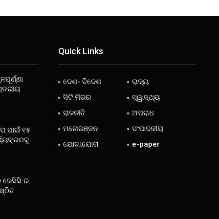
Quick Links
ନପୂର୍ଣ୍ଣା
ଦେଶ- ବିଦେଶ
ରାଜ୍ୟ
ସ୍ତରୀୟ
ସିଟି ମିରର
ସ୍ୱାସ୍ଥ୍ୟ
ରାଜନୀତି
ଅପରାଧ
ମନୋରଞ୍ଜନ
ସଂପାଦକୀୟ
ୋପ ପାଇଁ ୧୫
୍ଯ୍ୟକ୍ରମକୁ
ଯୋଗାଯୋଗ
e-paper
 ଜେସିସି ର
ଷ୍ଠିତ