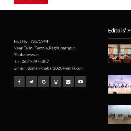
Editors' P
Plot No : 753/1944
Near Tarini Temple,Raghunathpur,
Bhubaneswar
Tel: 0674-2975387
E-mail : dumanikhabar2020@gmail.com