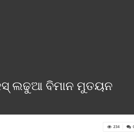
ଜସ୍‌ ଲଢୁଆ ବିମାନ ମୁତୟନ
234