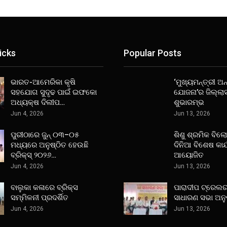
icks
Popular Posts
ଭାରତ-ଆମେରିକା କୃଷି
‘ମୁଖ୍ୟମନ୍ତ୍ରୀ ଅନ୍
ସହଯୋଗ ସୁଦୃଢ ପାଇଁ ଇଫକୋ
ଯୋଜନା’ର ଜିଲ୍ଲା
ଅଧ୍ୟକ୍ଷ ଦିଲୀପ…
ଶୁଭାରମ୍ଭ
Jun 4, 2026
Jun 13, 2026
ପୁରୀଠାରେ ଜୁନ୍ ୦୩–୦୫
ଶିଶୁ ଶ୍ରମିକ ବିଲ
ମଧ୍ୟରେ ଅନୁଷ୍ଠିତ ହେଉଛି
ଦିନିଆ ବିଶେଷ କାର
ବ୍ରିକ୍ସ୍ ୨୦୨୬…
ଆୟୋଜିତ
Jun 4, 2026
Jun 13, 2026
ବାଲୁକା କଳାରେ ବ୍ରିକ୍ସ
ପାରାଦୀପ ଟ୍ରେଲର
ସମ୍ମିଳନୀ ପ୍ରଦର୍ଶିତ
ସାଧାରଣ ସଭା ଅନୁ
Jun 4, 2026
Jun 13, 2026