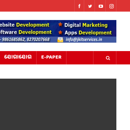
ଯୋଗାଯୋଗ
E-PAPER