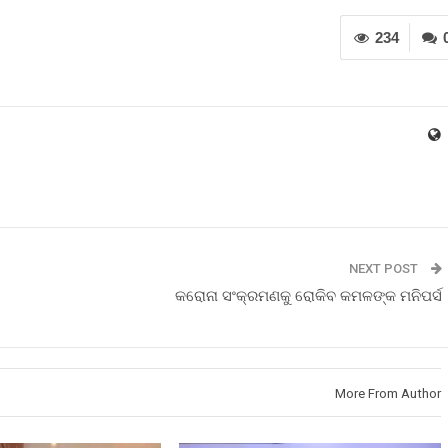
234
NEXT POST
କରୋନା ସଂକ୍ରମଣକୁ ରୋକିବ କମଳଙ୍କ ମନିପର୍ସ
More From Author