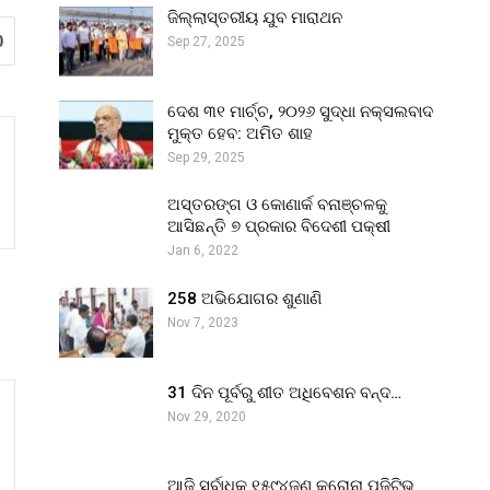
ଜିଲ୍ଲାସ୍ତରୀୟ ଯୁବ ମାରାଥନ
0
Sep 27, 2025
ଦେଶ ୩୧ ମାର୍ଚ୍ଚ, ୨୦୨୬ ସୁଦ୍ଧା ନକ୍ସଲବାଦ
ମୁକ୍ତ ହେବ: ଅମିତ ଶାହ
Sep 29, 2025
ଅସ୍ତରଙ୍ଗ ଓ କୋଣାର୍କ ବନାଞ୍ଚଳକୁ
ଆସିଛନ୍ତି ୭ ପ୍ରକାର ବିଦେଶୀ ପକ୍ଷୀ
Jan 6, 2022
258 ଅଭିଯୋଗର ଶୁଣାଣି
Nov 7, 2023
31 ଦିନ ପୂର୍ବରୁ ଶୀତ ଅଧିବେଶନ ବନ୍ଦ…
Nov 29, 2020
ଆଜି ସର୍ବାଧିକ ୧୫୯୪ଜଣ କରୋନା ପଜିଟିଭ୍