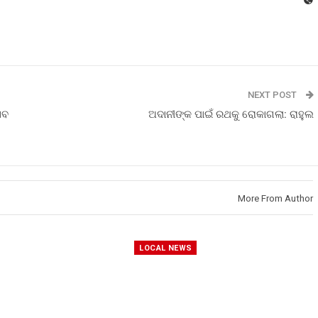
NEXT POST
ସବ
ଅଦାନୀଙ୍କ ପାଇଁ ରଥକୁ ରୋକାଗଲା: ରାହୁଲ
More From Author
LOCAL NEWS