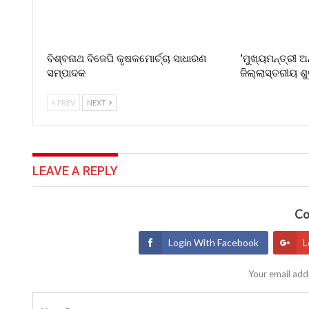
ବିଶ୍ବନାଥ ବିଜେପି କୃଷକମୋର୍ଚ୍ଚା ସାଧାରଣ
‘ମୁଖ୍ୟମନ୍ତ୍ରୀ ଅ
ସମ୍ପାଦକ
ଜିଲ୍ଲାସ୍ତରୀୟ ଶ
PREV
NEXT
LEAVE A REPLY
Co
Login With Facebook
L
Your email addr