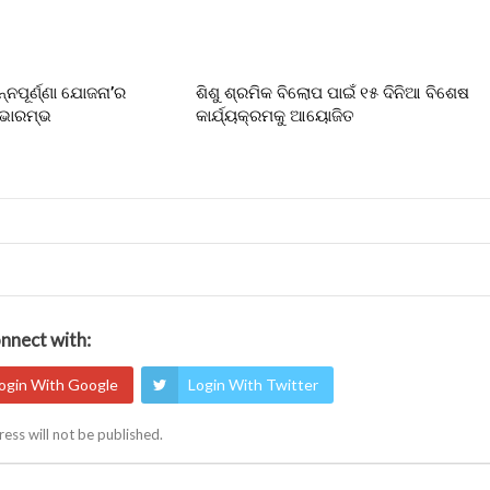
ନ୍ନପୂର୍ଣ୍ଣା ଯୋଜନା’ର
ଶିଶୁ ଶ୍ରମିକ ବିଲୋପ ପାଇଁ ୧୫ ଦିନିଆ ବିଶେଷ
ୁଭାରମ୍ଭ
କାର୍ଯ୍ୟକ୍ରମକୁ ଆୟୋଜିତ
nnect with:
ogin With Google
Login With Twitter
ess will not be published.