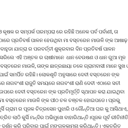
ଓ କୃଷକ ର ସମ୍ପର୍କ ପରମ୍ପରା ରେ ରହିଛି ଅନେକ ପର୍ବ ପର୍ବାଣୀ, ତା
ରେ ପ୍ରତିବର୍ଷ ପାଳନ ହେଉଥିବା ମା ବସ୍ତରେନ ମାଉଳି ଙ୍କ ଆଷାଢ଼
ାହୁଡା ଯାତ୍ରା ର ପରବର୍ତ୍ତୀ ଶୁକ୍ରବାର ଦିନ ପ୍ରତିବର୍ଷ ପାଳନ
ରା ସରିଲେ ଏହି ଅଞ୍ଚଳ ର ଚାଷୀମାନେ ଧାନ ବେଉଷଣ ଓ ଧାନ ରୁଆ ମୂଳ
ା ବସ୍ତରେନ ମାଉଳି, ତାଙ୍କ ଛାତ୍ରଛାୟା ତଳେ ଗ୍ରାମବାସୀ ମାନେ ସୁଖ 
 ପାଇଁ ସମର୍ପିତ ରହିଛି। ଲୋକଶୃତି ଅନୁସାରେ ଦେବୀ ବସ୍ତରେନ ଙ୍କ
ରେ ନାଗବଂଶୀ ରାଜୁତି ସମୟରେ ନାଗବଂଶୀ ରାଣି ଦେବୀ ଏଠାରେ ସତୀ
ଉପରେ ଦେବୀ ବସ୍ତରେନ ଙ୍କ ପ୍ରତିମୂର୍ତ୍ତି ସ୍ଥାପନ କରା ଯାଇଥିବା
ିନ ମା ବସ୍ତରେନ ମାଉଳି ଙ୍କ ପୀଠ ଚଳ ଚଞ୍ଚଳ ହୋଇପଡେ। ପ୍ରଭୁ
କୁର୍ସି ଗ୍ରାମ ର ପୂଜକ ଚିତ୍ରସେନ ପୁଝାରି ଓ ଗୌନ୍ତିଆ ଘର କୁ ଆସିଥାଏ,
 ଲାଠି କୁର୍ସି ମନ୍ଦିର ଅଭିମୁଖେ ବାହାରିଥାନ୍ତି।ପୂଜକ ପୂର୍ବ ରୀତିନୀତ
୍କ ଦର୍ଶନ କରି ପରିବାର ପାଇଁ ମଙ୍ଗଳକାମନା କରିଥାନ୍ତି। ଏକତ୍ରିତ