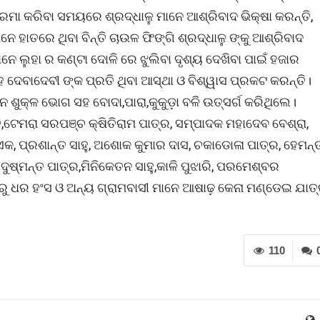
କ୍ରମା କରିବା ସମୟରେ ଶ୍ରଦ୍ଧାଳୁ ମାନେ ଆଶ୍ରିବାଦ ଭିକ୍ଷା କରନ୍ତି,
େ ହାତରେ ଥିବା ବିନ୍ତି ଚାଉଳ ଫିଙ୍ଗି ଶ୍ରଦ୍ଧାଳୁ ଙ୍କୁ ଆଶ୍ରିବାଦ
ନେ ଲୁହା ର କଣ୍ଟା ଦୋଳି ରେ ଝୁଲିବା ଦୃଶ୍ୟ ଦେଖିବା ପାଇଁ ହଜାର
ଦେବାଦେବୀ ଙ୍କ ପ୍ରତି ଥିବା ଆସ୍ଥା ଓ ବିଶ୍ୱାସ ପ୍ରକଟ କରନ୍ତି।
ଶୁକ୍ଳ ଭୋଗ ସହ ବୋଦା,ପାରା,କୁକୁଡ଼ା ବଳି ଉତ୍ସର୍ଗ କରିଥିଲେ।
ଟେମରା ସରପଞ୍ଚ କ୍ଷିତିରାମ ପାତ୍ର, ସମ୍ପାଦକ ମହାଦେବ ବେଶ୍ରା,
ାଏକ, ପ୍ରଶାନ୍ତ ସାହୁ, ଅଶୋକ କୁମାର ଦାସ, ଚକାଡୋଳା ପାତ୍ର, ହେମନ୍
 ଦୁଷ୍ମନ୍ତ ପାତ୍ର,ମିନିକେତନ ସାହୁ,କାଳି ପୁଝାରି, ପରମେଶ୍ବର
୍ବରୁ ଧର ହଂସ ଓ ଅନ୍ୟ ଗ୍ରାମବାସୀ ମାନେ ଆଷାଢ଼ କେନା ମଣ୍ଡେଇ ଯାତ୍
110