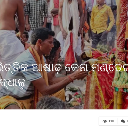
ଭିତ୍ତିକ ଆଷାଢ଼ କେନା ମଣ୍ଡେଇ
୍ଧାଳୁ
110