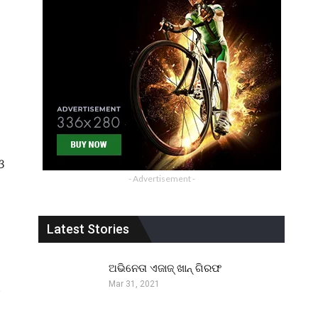
ଓ
- Advertisement -
Latest Stories
ଅଭିନେତା ଏଜାଜ୍ ଖାନ୍ ଗିରଫ
Mar 31, 2021
ି