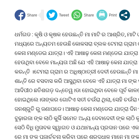
ଧର୍ମଗଡ : କୃଷି ଓ କୃଷକ ହେଉଛନ୍ତି ମା ମାଟି ର ଆଶ୍ରିତ, ମାଟି 
ମଧ୍ୟରେ ଅନ୍ୟତମ ହେଉଛି କୋକସରା ବ୍ଲକ ଟେମରା ଗ୍ରାମ ଠା
କେନା ମଣ୍ଡେଇ ଯାତ୍ରା। ଏହି ଆଷାଢ଼ କେନା ମଣ୍ଡେଇ ଯାତ୍ରା ବ
ହେଉଥିବା ବେଳେ ମାନ୍ୟତା ଅଛି ଯେ ଏହି ଆଷାଢ଼ କେନା ଯାତ୍
କରନ୍ତି ।ଟେମରା ଗ୍ରାମ ର ଅଧିଷ୍ଠାତ୍ରୀ ଦେବୀ ହେଉଛନ୍ତି ମ
ଶାନ୍ତି ରେ ବସବାସ କରି ଆସୁଥିବା ବେଳେ ଏହି ଯାତ୍ରା ମା ଙ୍କ
ଆଦିପୀଠ ଛତିଶଗଡ଼ ଦନ୍ତେୱ।ଡା ହୋଇଥିବା ବେଳେ ପୂର୍ବ କାଳ
ହୋଇଥିଲେ।ତାଙ୍କର ଗୋଟିଏ ସତୀ ଚଉଁରା ଥିଲା, ସେହି ଚଉଁରା 
ଜନଶ୍ରୁତି ରୁ ଜଣାପଡେ। ଆଷାଢ଼ କେନା ମଣ୍ଡେଇ ଯାତ୍ରା ଦ
ବୁଢ଼ାରଜା ଙ୍କ ଲାଠି କୁର୍ସି ସମେତ ଅନ୍ୟ ଦେବାଦେବୀ ଙ୍କ ଲାଠି 
ସେଠି ବିଧି ମୁତାବକ ସ୍ୱାଗତ ଓ ଯଥାମାନ୍ୟ ପ୍ରଦାନ ପରେ ଏକତ୍ରିତ
ରେ ମା ଙ୍କ ପୂଜାର୍ଚ୍ଚନା କରିବା ପରେ ଶ୍ରଦ୍ଧାଳୁ ମାନେ ମା ଙ