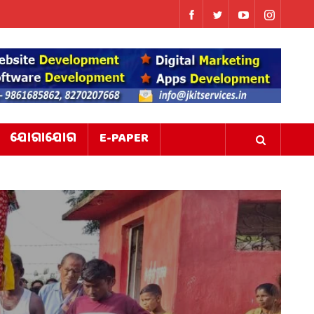
ଯୋଗାଯୋଗ
E-PAPER