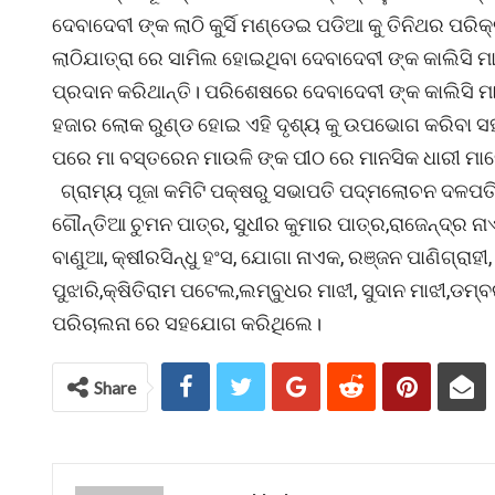
ଦେବାଦେବୀ ଙ୍କ ଲାଠି କୁର୍ସି ମଣ୍ଡେଇ ପଡିଆ କୁ ତିନିଥର ପରି
ଲାଠିଯାତ୍ରା ରେ ସାମିଲ ହୋଇଥିବା ଦେବାଦେବୀ ଙ୍କ କାଲିସି ମାନ
ପ୍ରଦାନ କରିଥାନ୍ତି। ପରିଶେଷରେ ଦେବାଦେବୀ ଙ୍କ କାଲିସି ମା
ହଜାର ଲୋକ ରୁଣ୍ଡ ହୋଇ ଏହି ଦୃଶ୍ୟ କୁ ଉପଭୋଗ କରିବା ସହ 
ପରେ ମା ବସ୍ତରେନ ମାଉଳି ଙ୍କ ପୀଠ ରେ ମାନସିକ ଧାରୀ ମାନେ 
ଗ୍ରାମ୍ୟ ପୂଜା କମିଟି ପକ୍ଷରୁ ସଭାପତି ପଦ୍ମଲୋଚନ ଦଳପତି,
ଗୌନ୍ତିଆ ଚୁମନ ପାତ୍ର, ସୁଧୀର କୁମାର ପାତ୍ର,ରାଜେନ୍ଦ୍ର ନ
ବାଣୁଆ, କ୍ଷୀରସିନ୍ଧୁ ହଂସ, ଯୋଗା ନାଏକ, ରଞ୍ଜନ ପାଣିଗ୍ରାହୀ,
ପୁଝାରି,କ୍ଷିତିରାମ ପଟେଲ,ଲମ୍ବୁଧର ମାଝୀ, ସୁଦାନ ମାଝୀ,ଡମ
ପରିଚାଲନା ରେ ସହଯୋଗ କରିଥିଲେ।
Share