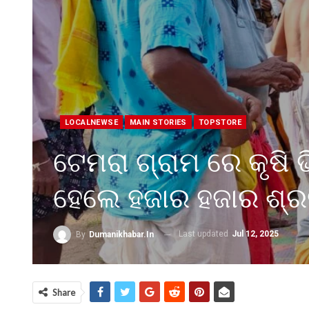
LOCALNEWSE
MAIN STORIES
TOPSTORE
ଟେମରା ଗ୍ରାମ ରେ କୃଷି 
ହେଲେ ହଜାର ହଜାର ଶ୍ରଦ
Last updated
Jul 12, 2025
By
Dumanikhabar.in
Share