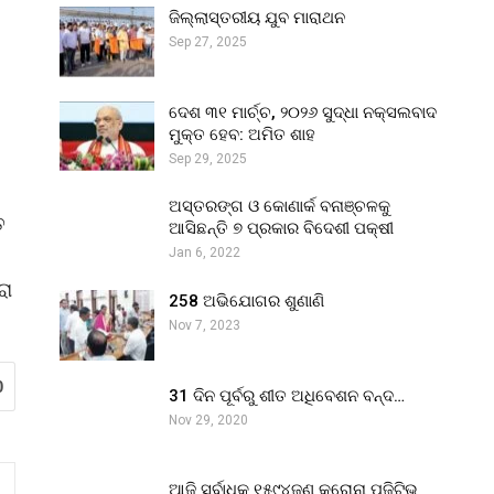
ଜିଲ୍ଲାସ୍ତରୀୟ ଯୁବ ମାରାଥନ
Sep 27, 2025
ଦେଶ ୩୧ ମାର୍ଚ୍ଚ, ୨୦୨୬ ସୁଦ୍ଧା ନକ୍ସଲବାଦ
ମୁକ୍ତ ହେବ: ଅମିତ ଶାହ
Sep 29, 2025
ଅସ୍ତରଙ୍ଗ ଓ କୋଣାର୍କ ବନାଞ୍ଚଳକୁ
ତ
ଆସିଛନ୍ତି ୭ ପ୍ରକାର ବିଦେଶୀ ପକ୍ଷୀ
Jan 6, 2022
ରା
258 ଅଭିଯୋଗର ଶୁଣାଣି
Nov 7, 2023
0
31 ଦିନ ପୂର୍ବରୁ ଶୀତ ଅଧିବେଶନ ବନ୍ଦ…
Nov 29, 2020
ଆଜି ସର୍ବାଧିକ ୧୫୯୪ଜଣ କରୋନା ପଜିଟିଭ୍