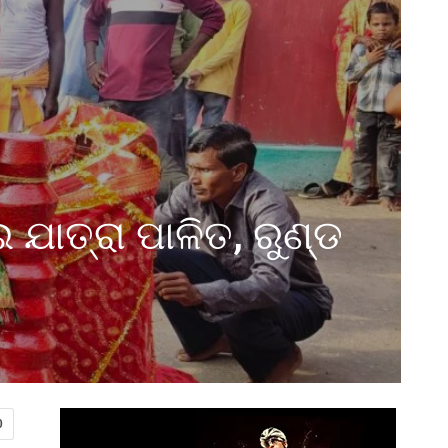
 ଯାତ୍ରା ପାଳିତ, ରୁଣ୍ଡ
0