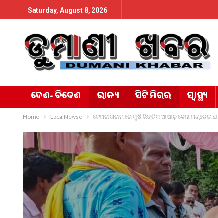
Saturday, August 8, 2026
ଦେଶ- ବିଦେଶ
ରାଜ୍ୟ
ସିଟି ମିରର
ସ୍ୱାସ୍ଥ୍ୟ
Home
LocalNewse
ଟେମରା ଗ୍ରାମ ରେ କୃଷି ଭିତ୍ତିକ ଆଷାଢ଼ କେନା ମଣ୍ଡେଇ ଯା