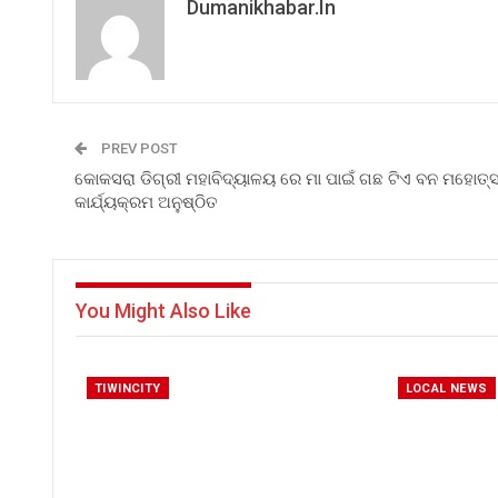
Dumanikhabar.in
PREV POST
କୋକସରା ଡିଗ୍ରୀ ମହାବିଦ୍ୟାଳୟ ରେ ମା ପାଇଁ ଗଛ ଟିଏ ବନ ମହୋତ୍
କାର୍ଯ୍ୟକ୍ରମ ଅନୁଷ୍ଠିତ
You Might Also Like
TIWINCITY
LOCAL NEWS