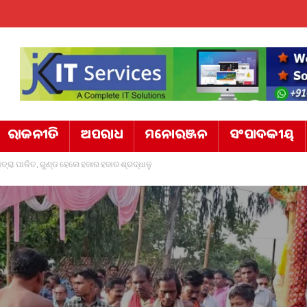
ରାଜନୀତି
ଅପରାଧ
ମନୋରଞ୍ଜନ
ସଂପାଦକୀୟ
ତ୍ରା ପାଳିତ, ରୁଣ୍ଡ ହେଲେ ହଜାର ହଜାର ଶ୍ରଦ୍ଧାଳୁ