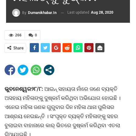
Last updated
Aug 28, 2020
By
Dumanikhabar.in
266
0
Share
ଭୁବନେଶ୍ୱର୨୮/୮:
ଆଇନ୍‌ ସହାୟତା ନାଁରେ ଜଣେ ବ୍ୟକ୍ତି
ଅସହାୟ ମହିଳାଙ୍କୁ ଦୁଷ୍କର୍ମ କରିଥିବା ଅଭିଯୋଗ ହୋଇଛି ।
ଏନେଇ ମହିଳା ଜଣକ ଗୁରୁବାର ଦିନ ମହିଳା ଥାନା ପୁଲିସର
ଆଶ୍ରୟ ନେଇଛନ୍ତି । ସଂପୃକ୍ତ ବ୍ୟକ୍ତି ମହିଳାଙ୍କୁ ସହର
ବୁଲାଇବା ବାହାନାରେ କାର୍‌ ଭିତରେ ଦୁଷ୍କର୍ମ କରିଥିବା ଏତଲା
ଦିଆଯାଇଛି ।