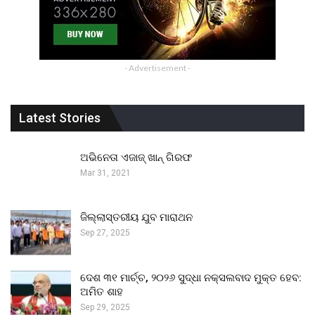
- Advertisement -
Latest Stories
ଅଭିନେତା ଏଜାଜ୍ ଖାନ୍ ଗିରଫ
Mar 31, 2021
ଜିଲ୍ଲାସ୍ତରୀୟ ଯୁବ ମାରାଥନ
Sep 27, 2025
ଦେଶ ୩୧ ମାର୍ଚ୍ଚ, ୨୦୨୬ ସୁଦ୍ଧା ନକ୍ସଲବାଦ ମୁକ୍ତ ହେବ:
ଅମିତ ଶାହ
Sep 29, 2025