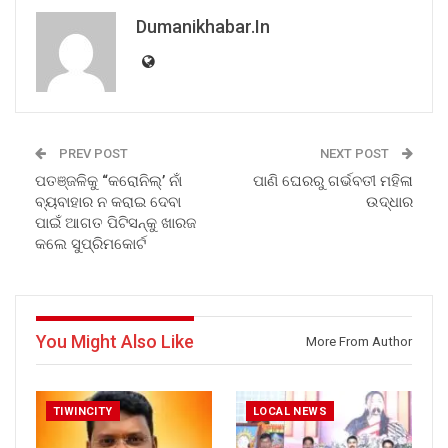
Dumanikhabar.in
PREV POST
NEXT POST
ପତଞ୍ଜଳିକୁ “କରୋନିଲ୍’ ନାଁ
ପାଣି ଘେରରୁ ଗର୍ଭବତୀ ମହିଳା
ବ୍ୟବାହାର ନ କରାଇ ଦେବା
ଉଦ୍ଧାର
ପାଇଁ ଆଗତ ପିଟିସନ୍କୁ ଖାରଜ
କଲେ ସୁପ୍ରିମକୋର୍ଟ
You Might Also Like
More From Author
TIWINCITY
LOCAL NEWS