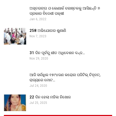
ଅସ୍ତରଙ୍ଗ ଓ କୋଣାର୍କ ବନାଞ୍ଚଳକୁ ଆସିଛନ୍ତି ୭
ପ୍ରକାର ବିଦେଶୀ ପକ୍ଷୀ
Jan 6, 2022
258 ଅଭିଯୋଗର ଶୁଣାଣି
Nov 7, 2023
31 ଦିନ ପୂର୍ବରୁ ଶୀତ ଅଧିବେଶନ ବନ୍ଦ…
Nov 29, 2020
ଆଜି ସର୍ବାଧିକ ୧୫୯୪ଜଣ କରୋନା ପଜିଟିଭ୍ ଚିହ୍ନଟ,
ରାଜ୍ୟରେ ମୋଟ…
Jul 24, 2020
22 ଦିନ ହେଲା ମହିଳା ନିଖୋଜ
Jul 25, 2025