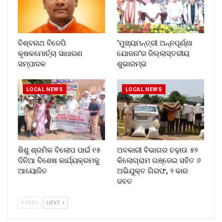
ବିଶ୍ବନାଥ ବିଜେପି
‘ମୁଖ୍ୟମନ୍ତ୍ରୀ ଅନ୍ନପୂର୍ଣ୍ଣା
କୃଷକମୋର୍ଚ୍ଚା ସାଧାରଣ
ଯୋଜନା’ର ଜିଲ୍ଲାସ୍ତରୀୟ
ସମ୍ପାଦକ
ଶୁଭାରମ୍ଭ
LOCAL NEWS
LOCAL NEWS
ଶିଶୁ ଶ୍ରମିକ ବିଲୋପ ପାଇଁ ୧୫
ଅବକାରୀ ବିଭାଗର ଚଢ଼ାଉ ୫୨
ଦିନିଆ ବିଶେଷ କାର୍ଯ୍ୟକ୍ରମକୁ
କିଲୋଗ୍ରାମ ଗଞ୍ଜେଇ ସହିତ ୬
ଆୟୋଜିତ
ଅଭିଯୁକ୍ତ ଗିରଫ, ୨ କାର
ଜବତ
PREV
NEXT