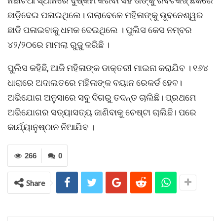
ନିଛାଟିଆ ସ୍ଥାନରେ ଦୁଷ୍କର୍ମ କରିବା ସହ ତାଙ୍କୁ ରବିଟକିଜ୍‌ ଛକରେ
ଛାଡି଼ଦେଇ ପଳାଇଥିଲେ। ଗଲାବେଳେ ମହିଳାଙ୍କୁ ଭୁବନେଶ୍ୱର
ଛାଡି ପଳାଇବାକୁ ଧମକ ଦେଇଥିଲେ । ପୁଲିସ କେସ ନମ୍ବର
୪୨/୨୦ରେ ମାମଲା ରୁଜୁ କରିଛି ।
ପୁଲିସ କହିଛି, ଆଜି ମହିଳାଙ୍କ ଡାକ୍ତରୀ ମାଇନା କରାଯିବ । ୧୬୪
ଧାରାରେ ଅଦାଲତରେ ମହିଳାଙ୍କ ବୟାନ ରେକର୍ଡ ହେବ।
ଅଭିଯୋଗ ଅନୁସାରେ ସବୁ ଦିଗରୁ ତଦନ୍ତ ଚାଲିଛି। ପ୍ରଥମେ
ଅଭିଯୋଗର ସତ୍ୟାସତ୍ୟ ଜାଣିବାକୁ ଚେଷ୍ଟା ଚାଲିଛି। ପରେ
କାର୍ଯ୍ୟାନୁଷ୍ଠାନ ନିଆଯିବ ।
266
0
Share