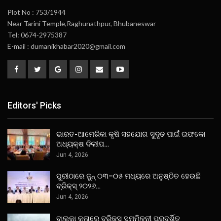
Plot No : 753/1944
Near Tarini Temple,Raghunathpur, Bhubaneswar
Tel: 0674-2975387
E-mail : dumanikhabar2020@gmail.com
Editors' Picks
ଭାରତ-ଆମେରିକା କୃଷି ସହଯୋଗ ସୁଦୃଢ ପାଇଁ ଇଫକୋ
ଅଧ୍ୟକ୍ଷ ଦିଲୀପ…
Jun 4, 2026
ପୁରୀଠାରେ ଜୁନ୍ ୦୩–୦୫ ମଧ୍ୟରେ ଅନୁଷ୍ଠିତ ହେଉଛି
ବ୍ରିକ୍ସ୍ ୨୦୨୬…
Jun 4, 2026
ବାଲୁକା କଳାରେ ବ୍ରିକ୍ସ ସମ୍ମିଳନୀ ପ୍ରଦର୍ଶିତ