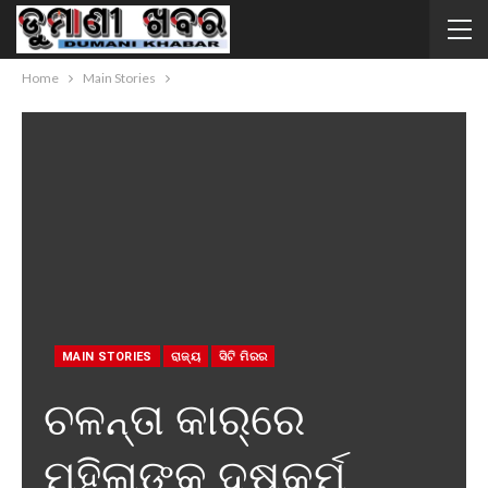
Home
Main Stories
MAIN STORIES
ରାଜ୍ୟ
ସିଟି ମିରର
ଚଳନ୍ତା କାର୍‌ରେ
ମହିଳାଙ୍କୁ ଦୁଷ୍କର୍ମ