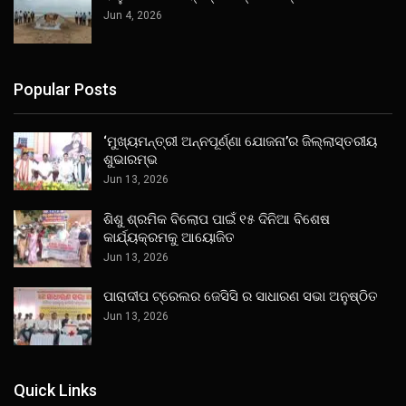
Jun 4, 2026
Popular Posts
‘ମୁଖ୍ୟମନ୍ତ୍ରୀ ଅନ୍ନପୂର୍ଣ୍ଣା ଯୋଜନା’ର ଜିଲ୍ଲାସ୍ତରୀୟ
ଶୁଭାରମ୍ଭ
Jun 13, 2026
ଶିଶୁ ଶ୍ରମିକ ବିଲୋପ ପାଇଁ ୧୫ ଦିନିଆ ବିଶେଷ
କାର୍ଯ୍ୟକ୍ରମକୁ ଆୟୋଜିତ
Jun 13, 2026
ପାରାଦୀପ ଟ୍ରେଲର ଜେସିସି ର ସାଧାରଣ ସଭା ଅନୁଷ୍ଠିତ
Jun 13, 2026
Quick Links