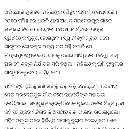
ଅଭିଯୋଗ ମୁତାବକ, ମହିଳାଙ୍କ ପୈତୃକ ଘର ଲିଙ୍ଗିପୁରରେ।
୨୦୧୦ ମସିହାରେ ଧଉଳି ଥାନା ଅଧୀନ ସରଦେଇପୁର ଗାଁରେ
ତାଙ୍କର ବିବାହ ହୋଇଥିଲା । ୨୦୧୮ ମାର୍ଚ୍ଚରେ ତାଙ୍କ
ସ୍ୱାମୀଙ୍କ ମୃତ୍ୟୁ ହୋଇଥିଲା। ସ୍ୱାମୀଙ୍କ ମୃତ୍ୟୁ ପରେ
ଶାଶୂଘର ଲୋକଙ୍କ ଅତ୍ୟାଚାର ସହି ନପାରି ସେ
ଲିଙ୍ଗିପୁରସ୍ଥିତ ବାପା ଘରକୁ ପଳାଇ ଆସିଥିଲେ । କିନ୍ତୁ ଶାଶୂ
ଘର ଲୋକଙ୍କ ନିର୍ଯାତନା ସରି ନଥିଲା । ମହିଳାଙ୍କୁ ପୁଣି ଫୁସୁଲାଇ
ଶାଶୂ ଘରକୁ ନେଇ ଆସିଥିଲେ।
ମହିଳାଙ୍କ ପୁଅକୁ ରଖି ତାଙ୍କୁ ଘରୁ ତଡ଼ି ଦେଇଥିଲେ । ଯାହାକୁ
ନେଇ ସରଦେଇପୁର ଗାଁର ଜଣେ ବ୍ୟକ୍ତିଙ୍କ ସହାୟତା
ଲୋଡ଼ିଥିଲେ। ସମ୍ପୃକ୍ତ ବ୍ୟକ୍ତିଜଣକ ପୁଲିସ, ଓକିଲ ଚିହ୍ନା ଥିବା
କହି ସମ୍ପୃକ୍ତ ମହିଳାଙ୍କ ଅସହାୟତାର ଫାଇଦା ଉଠାଇଥିଲେ।
ମହିଳାଙ୍କୁ କାରରେ ବିଭିନ୍ନ ଜାଗାକୁ ବୁଲାଇ ନେଇଥିଲେ। ଏକ