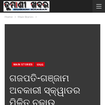
Home
Main Stories
MAIN STORIES
ରାଜ୍ୟ
ଗଜପତି-ଗଞ୍ଜାମ
ଅବକାରୀ ସ୍କ୍ୱାଡର
ମିଳିତ ଚଢାଉ