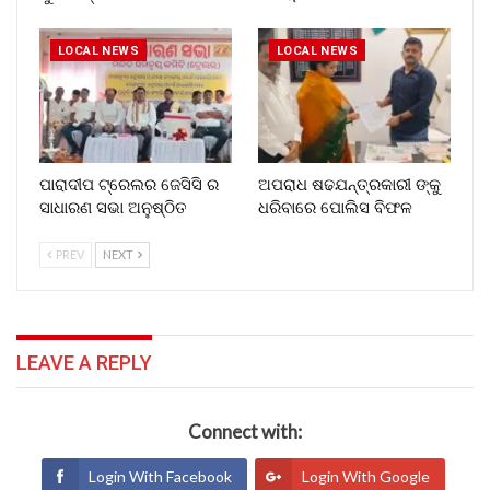
LOCAL NEWS
LOCAL NEWS
ପାରାଦୀପ ଟ୍ରେଲର ଜେସିସି ର
ଅପରାଧ ଷଢଯନ୍ତ୍ରକାରୀ ଙ୍କୁ
ସାଧାରଣ ସଭା ଅନୁଷ୍ଠିତ
ଧରିବାରେ ପୋଲିସ ବିଫଳ
PREV
NEXT
LEAVE A REPLY
Connect with:
Login With Facebook
Login With Google