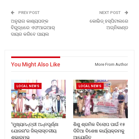
PREV POST
NEXT POST
ଅନୁରାଗ କାଶ୍ୟପଙ୍କ
କୋଭିଡ୍ ହସ୍ପିଟାଲରେ
ବିରୁଦ୍ଧରେ ଏଫଆଇଆର୍
ଅଗ୍ନିକାଣ୍ଡ
ଦାୟର କରିବେ ପାୟଲ
You Might Also Like
More From Author
LOCAL NEWS
LOCAL NEWS
‘ମୁଖ୍ୟମନ୍ତ୍ରୀ ଅନ୍ନପୂର୍ଣ୍ଣା
ଶିଶୁ ଶ୍ରମିକ ବିଲୋପ ପାଇଁ ୧୫
ଯୋଜନା’ର ଜିଲ୍ଲାସ୍ତରୀୟ
ଦିନିଆ ବିଶେଷ କାର୍ଯ୍ୟକ୍ରମକୁ
ଶୁଭାରମ୍ଭ
ଆୟୋଜିତ