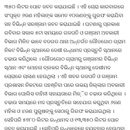
୩୫୦ ଲିଟର ପୋଚ ଜବତ କରାଯାଇଛି । ଏହି ଚୋରା କାରବାରରେ
ସଂପୃକ୍ତ ୬ଜଣ ମହିଳାଙ୍କ ସମେତ ୧୦ଜଣଙ୍କୁ ଗୁରଫ କରାଯିବା
ସହ ବିଭିନ୍ନ ସରଞ୍ଜାମ ଜବତ କରାଯାଇଛି । ଘଟଣାରୁ ପ୍ରକାଶ
ରବିବାର ସକାଳ ୫ଟା ସମୟରେ ଗଜପତି ଓ ଗଞ୍ଜାମ ଅବକାରୀ
ବିଭାଗ ମିଳିତ ଭାବେ ବଡଗଡ ଥାନା ଅନ୍ତର୍ଗତ ଗୌଡଗୋଠ ଗ୍ରାମ
ନିକଟ ବିଭିନ୍ନ ସ୍ଥାନରେ ଦେଶୀ ରନ୍ଧାମଦ ପ୍ରସ୍ତୁତି ସ୍ଥାନରେ
ଚଢାଉ କରିଥିଲେ । ଗୌଡଗୋଠ ଗ୍ରାମରୁ ଗଞ୍ଜାମର ବିଭିନ୍ନ
ସ୍ଥାନ ଏବଂ ମୋହନା ବ୍ଲକର ବିଭିନ୍ନ ସ୍ଥାନକୁ ଦେଶୀମଦ
ଚୋରାରେ ଚାଲାଣ ହେଉଥିଲା । ଏହି ଖବର ଗଜପତି ଓ ଗଞ୍ଜାମ
ପ୍ରଶାସନ ନିକଟରେ ପହଞ୍ଚିବା ପରେ ଉଭୟ ଜିଲ୍ଲାର ଅବକାରୀ
ବିଭାଗ ପୋଲିସ ବାହିନୀ ସହାୟତାରେ ମିଳ୍ିତ ଚଢାଉ କରିଥିଲେ ।
ଚଢାଉ ସମୟରେ ମଦ ପ୍ରସ୍ତୁତିରେ ସହେଯାଗ କରୁଥିବା ୬ଜଣ
ମହିଳା ଓ ୪ଜଣ ପୁରୁଷଙ୍କୁ ସେଠାରୁ ଗିରଫ କରାଯାଇଥିଲା ।
ସେହିପରି ୫୭୮୦ ଲିଟର ରନ୍ଧାମଦ ଓ ୧୩,୩୫୦ ଲିଟର ପୋଚ
ଜବତ କରାଯାଇଛି । ସେହିପରି ରନ୍ଧାବେଳେ ବ୍ୟବହାର ହେଉଥିବା