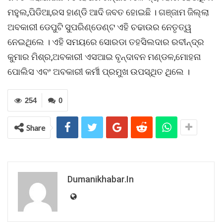
ମହୁଲ,ପିଡିଆ,ରସ ହାଣ୍ଡି ଆଦି ଜବତ ହୋଇଛି । ଗଞ୍ଜାମ ଜିଲ୍ଲା
ଅବକାରୀ ଡେପୁଟି ସୁପରିଣ୍ଡେଣ୍ଟ ଏହି ଚଢାଉର ନେତୃତ୍ୱ
ନେଇଥିଲେ । ଏହି ସମୟରେ ସୋରଡା ତହସିଲଦାର ରବୀନ୍ଦ୍ର
କୁମାର ମିଶ୍ର,ଅବକାରୀ ଏସଆଇ ବୃନ୍ଦାବନ ମଣ୍ଡଳ,ମୋହନା
ପୋଲିସ ଏବଂ ଅବକାରୀ କର୍ମୀ ପ୍ରମୁଖ ଉପସ୍ଥିତ ଥିଲେ ।
254
0
Share
Dumanikhabar.in