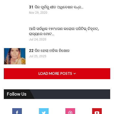
31 ଦିନ ପୂର୍ବରୁ ଶୀତ ଅଧିବେଶନ ବନ୍ଦ…
Nov 29, 2020
ଆଜି ସର୍ବାଧିକ ୧୫୯୪ଜଣ କରୋନା ପଜିଟିଭ୍ ଚିହ୍ନଟ,
ରାଜ୍ୟରେ ମୋଟ…
Jul 24, 2020
22 ଦିନ ହେଲା ମହିଳା ନିଖୋଜ
Jul 25, 2025
LOAD MORE POSTS
Follow Us