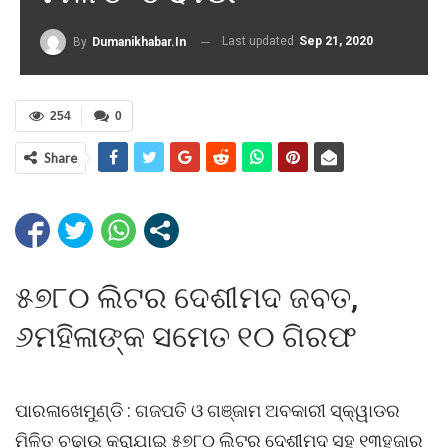
Last updated
Sep 21, 2020
By
Dumanikhabar.in
254
0
Share
୫୭୮୦ ଲିଟର ଦେଶୀମଦ ଜବତ,
୬ମହିଳାଙ୍କ ସମେତ ୧୦ ଗିରଫ
ପାରଳାଖେମୁଣ୍ଡି : ଗଜପତି ଓ ଗଞ୍ଜାମ ଅବକାରୀ ସ୍କ୍ୱାଡର
ମିଳିତ ଚଢାଉ କରାଯାଇ ୫୭୮୦ ଲିଟର ଦେଶୀମଦ ସହ ୧୩ହଜାର