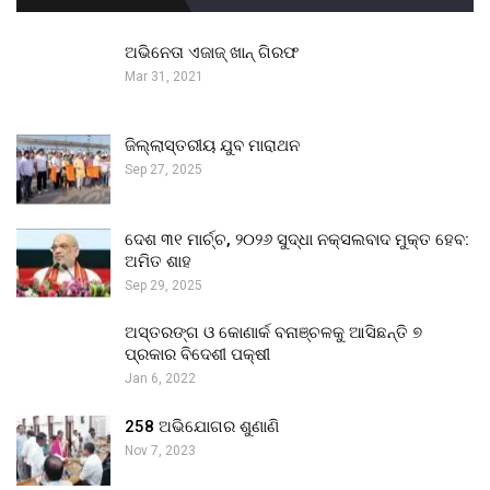
ଅଭିନେତା ଏଜାଜ୍ ଖାନ୍ ଗିରଫ
Mar 31, 2021
ଜିଲ୍ଲାସ୍ତରୀୟ ଯୁବ ମାରାଥନ
Sep 27, 2025
ଦେଶ ୩୧ ମାର୍ଚ୍ଚ, ୨୦୨୬ ସୁଦ୍ଧା ନକ୍ସଲବାଦ ମୁକ୍ତ ହେବ:
ଅମିତ ଶାହ
Sep 29, 2025
ଅସ୍ତରଙ୍ଗ ଓ କୋଣାର୍କ ବନାଞ୍ଚଳକୁ ଆସିଛନ୍ତି ୭
ପ୍ରକାର ବିଦେଶୀ ପକ୍ଷୀ
Jan 6, 2022
258 ଅଭିଯୋଗର ଶୁଣାଣି
Nov 7, 2023