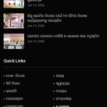
Jun 13, 2026
ଶିଶୁ ଶ୍ରମିକ ବିଲୋପ ପାଇଁ ୧୫ ଦିନିଆ ବିଶେଷ
କାର୍ଯ୍ୟକ୍ରମକୁ ଆୟୋଜିତ
Jun 13, 2026
ପାରାଦୀପ ଟ୍ରେଲର ଜେସିସି ର ସାଧାରଣ ସଭା ଅନୁଷ୍ଠିତ
Jun 13, 2026
Quick Links
ଦେଶ- ବିଦେଶ
ରାଜ୍ୟ
ସିଟି ମିରର
ସ୍ୱାସ୍ଥ୍ୟ
ରାଜନୀତି
ଅପରାଧ
ମନୋରଞ୍ଜନ
ସଂପାଦକୀୟ
ଯୋଗାଯୋଗ
e-paper