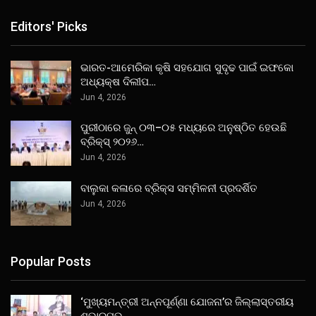
Editors' Picks
ଭାରତ-ଆମେରିକା କୃଷି ସହଯୋଗ ସୁଦୃଢ ପାଇଁ ଇଫକୋ
ଅଧ୍ୟକ୍ଷ ଦିଲୀପ…
Jun 4, 2026
ପୁରୀଠାରେ ଜୁନ୍ ୦୩–୦୫ ମଧ୍ୟରେ ଅନୁଷ୍ଠିତ ହେଉଛି
ବ୍ରିକ୍ସ୍ ୨୦୨୬…
Jun 4, 2026
ବାଲୁକା କଳାରେ ବ୍ରିକ୍ସ ସମ୍ମିଳନୀ ପ୍ରଦର୍ଶିତ
Jun 4, 2026
Popular Posts
‘ମୁଖ୍ୟମନ୍ତ୍ରୀ ଅନ୍ନପୂର୍ଣ୍ଣା ଯୋଜନା’ର ଜିଲ୍ଲାସ୍ତରୀୟ
ଶୁଭାରମ୍ଭ