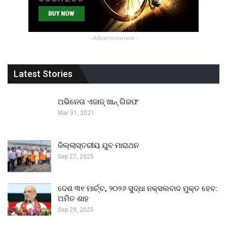
- Advertisement -
Latest Stories
ଅଭିନେତା ଏଜାଜ୍ ଖାନ୍ ଗିରଫ
Mar 31, 2021
ଜିଲ୍ଲାସ୍ତରୀୟ ଯୁବ ମାରାଥନ
Sep 27, 2025
ଦେଶ ୩୧ ମାର୍ଚ୍ଚ, ୨୦୨୬ ସୁଦ୍ଧା ନକ୍ସଲବାଦ ମୁକ୍ତ ହେବ:
ଅମିତ ଶାହ
Sep 29, 2025