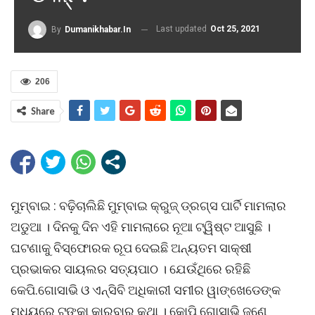
Last updated
Oct 25, 2021
By
Dumanikhabar.in
206
Share
ମୁମ୍ବାଇ : ବଢ଼ିଚାଲିଛି ମୁମ୍ବାଇ କ୍ରୁଜ୍ ଡ୍ରଗ୍ସ ପାର୍ଟି ମାମଲାର
ଅଡୁଆ । ଦିନକୁ ଦିନ ଏହି ମାମଲାରେ ନୂଆ ଟ୍ୱିଷ୍ଟ ଆସୁଛି ।
ଘଟଣାକୁ ବିସ୍ଫୋରକ ରୂପ ଦେଇଛି ଅନ୍ୟତମ ସାକ୍ଷୀ
ପ୍ରଭାକର ସାୟଲର ସତ୍ୟପାଠ । ଯେଉଁଥିରେ ରହିଛି
କେପି.ଗୋସାଭି ଓ ଏନ୍ସିବି ଅଧିକାରୀ ସମୀର ୱାଙ୍ଖେଡେଙ୍କ
ମଧ୍ୟରେ ଟଙ୍କା କାରବାର କଥା । କୋପି ଗୋସାଭି ଜଣେ