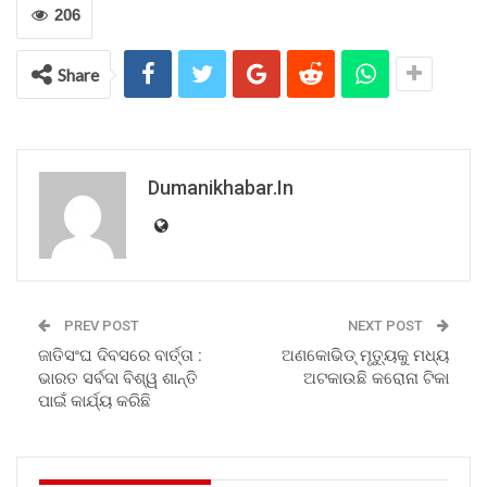
206
Share
Dumanikhabar.in
PREV POST
NEXT POST
ଜାତିସଂଘ ଦିବସରେ ବାର୍ତ୍ତା :
ଅଣକୋଭିଡ୍ ମୃତ୍ୟୁକୁ ମଧ୍ୟ
ଭାରତ ସର୍ବଦା ବିଶ୍ୱ ଶାନ୍ତି
ଅଟକାଉଛି କରୋନା ଟିକା
ପାଇଁ କାର୍ଯ୍ୟ କରିଛି