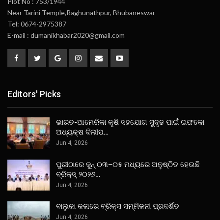
Plot No : 753/1944
Near Tarini Temple,Raghunathpur, Bhubaneswar
Tel: 0674-2975387
E-mail : dumanikhabar2020@gmail.com
Editors' Picks
ଭାରତ-ଆମେରିକା କୃଷି ସହଯୋଗ ସୁଦୃଢ ପାଇଁ ଇଫକୋ
ଅଧ୍ୟକ୍ଷ ଦିଲୀପ…
Jun 4, 2026
ପୁରୀଠାରେ ଜୁନ୍ ୦୩–୦୫ ମଧ୍ୟରେ ଅନୁଷ୍ଠିତ ହେଉଛି
ବ୍ରିକ୍ସ୍ ୨୦୨୬…
Jun 4, 2026
ବାଲୁକା କଳାରେ ବ୍ରିକ୍ସ ସମ୍ମିଳନୀ ପ୍ରଦର୍ଶିତ
Jun 4, 2026