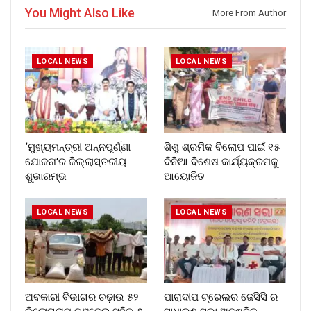
You Might Also Like
More From Author
LOCAL NEWS
LOCAL NEWS
‘ମୁଖ୍ୟମନ୍ତ୍ରୀ ଅନ୍ନପୂର୍ଣ୍ଣା
ଶିଶୁ ଶ୍ରମିକ ବିଲୋପ ପାଇଁ ୧୫
ଯୋଜନା’ର ଜିଲ୍ଲାସ୍ତରୀୟ
ଦିନିଆ ବିଶେଷ କାର୍ଯ୍ୟକ୍ରମକୁ
ଶୁଭାରମ୍ଭ
ଆୟୋଜିତ
LOCAL NEWS
LOCAL NEWS
ଅବକାରୀ ବିଭାଗର ଚଢ଼ାଉ ୫୨
ପାରାଦୀପ ଟ୍ରେଲର ଜେସିସି ର