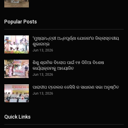
Popular Posts
‘ମୁଖ୍ୟମନ୍ତ୍ରୀ ଅନ୍ନପୂର୍ଣ୍ଣା ଯୋଜନା’ର ଜିଲ୍ଲାସ୍ତରୀୟ
ଶୁଭାରମ୍ଭ
Jun 13, 2026
ଶିଶୁ ଶ୍ରମିକ ବିଲୋପ ପାଇଁ ୧୫ ଦିନିଆ ବିଶେଷ
କାର୍ଯ୍ୟକ୍ରମକୁ ଆୟୋଜିତ
Jun 13, 2026
ପାରାଦୀପ ଟ୍ରେଲର ଜେସିସି ର ସାଧାରଣ ସଭା ଅନୁଷ୍ଠିତ
Jun 13, 2026
Quick Links