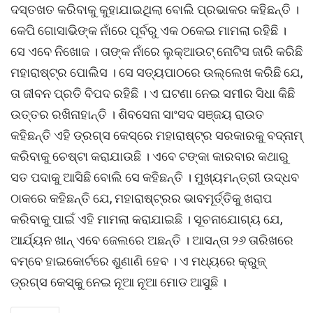
ଦସ୍ତଖତ କରିବାକୁ କୁହାଯାଇଥିଲା ବୋଲି ପ୍ରଭାକର କହିଛନ୍ତି ।
କେପି ଗୋସାଭିଙ୍କ ନାଁରେ ପୂର୍ବରୁ ଏକ ଠକେଇ ମାମଲା ରହିଛି ।
ସେ ଏବେ ନିଖୋଜ । ତାଙ୍କ ନାଁରେ ଲୁକ୍ଆଉଟ୍ ନୋଟିସ ଜାରି କରିଛି
ମହାରାଷ୍ଟ୍ର ପୋଲିସ । ସେ ସତ୍ୟପାଠରେ ଉଲ୍ଲେଖ କରିଛି ଯେ,
ତା ଜୀବନ ପ୍ରତି ବିପଦ ରହିଛି । ଏ ଘଟଣା ନେଇ ସମୀର ସିଧା କିଛି
ଉତ୍ତର ରଖିନାହାନ୍ତି । ଶିବସେନା ସାଂସଦ ସଞ୍ଜୟ ରାଉତ
କହିଛନ୍ତି ଏହି ଡ୍ରଗ୍ସ କେସ୍ରେ ମହାରାଷ୍ଟ୍ର ସରକାରକୁ ବଦ୍ନାମ୍
କରିବାକୁ ଚେଷ୍ଟା କରାଯାଉଛି । ଏବେ ଟଙ୍କା କାରବାର କଥାରୁ
ସତ ପଦାକୁ ଆସିଛି ବୋଲି ସେ କହିଛନ୍ତି । ମୁଖ୍ୟମନ୍ତ୍ରୀ ଉଦ୍ଧବ
ଠାକରେ କହିଛନ୍ତି ଯେ, ମହାରାଷ୍ଟ୍ରର ଭାବମୂର୍ତ୍ତିକୁ ଖରାପ
କରିବାକୁ ପାଇଁ ଏହି ମାମଲା କରାଯାଇଛି । ସୂଚନାଯୋଗ୍ୟ ଯେ,
ଆର୍ଯ୍ୟନ ଖାନ୍ ଏବେ ଜେଲରେ ଅଛନ୍ତି । ଆସନ୍ତା ୨୬ ତାରିଖରେ
ବମ୍ବେ ହାଇକୋର୍ଟରେ ଶୁଣାଣି ହେବ । ଏ ମଧ୍ୟରେ କ୍ରୁଜ୍
ଡ୍ରଗ୍ସ କେସ୍କୁ ନେଇ ନୂଆ ନୂଆ ମୋଡ ଆସୁଛି ।