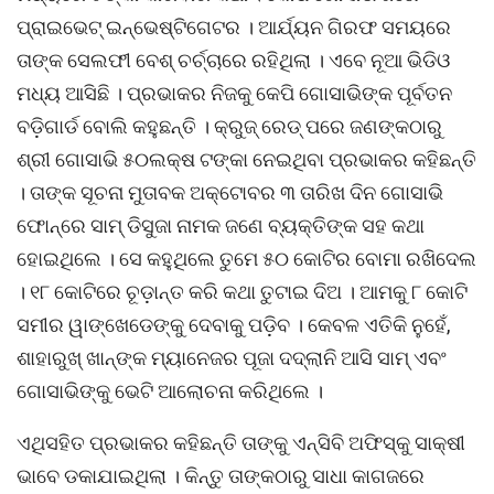
ପ୍ରାଇଭେଟ୍ ଇନ୍ଭେଷ୍ଟିଗେଟର । ଆର୍ଯ୍ୟନ ଗିରଫ ସମୟରେ
ତାଙ୍କ ସେଲଫୀ ବେଶ୍ ଚର୍ଚ୍ଚାରେ ରହିଥିଲା । ଏବେ ନୂଆ ଭିଡିଓ
ମଧ୍ୟ ଆସିଛି । ପ୍ରଭାକର ନିଜକୁ କେପି ଗୋସାଭିଙ୍କ ପୂର୍ବତନ
ବଡ଼ିଗାର୍ଡ ବୋଲି କହୁଛନ୍ତି । କ୍ରୁଜ୍ ରେଡ୍ ପରେ ଜଣଙ୍କଠାରୁ
ଶ୍ରୀ ଗୋସାଭି ୫୦ଲକ୍ଷ ଟଙ୍କା ନେଇଥିବା ପ୍ରଭାକର କହିଛନ୍ତି
। ତାଙ୍କ ସୂଚନା ମୁତାବକ ଅକ୍ଟୋବର ୩ ତାରିଖ ଦିନ ଗୋସାଭି
ଫୋନ୍ରେ ସାମ୍ ଡିସୁଜା ନାମକ ଜଣେ ବ୍ୟକ୍ତିଙ୍କ ସହ କଥା
ହୋଇଥିଲେ । ସେ କହୁଥିଲେ ତୁମେ ୫୦ କୋଟିର ବୋମା ରଖିଦେଲ
। ୧୮ କୋଟିରେ ଚୂଡ଼ାନ୍ତ କରି କଥା ତୁଟାଇ ଦିଅ । ଆମକୁ ୮ କୋଟି
ସମୀର ୱାଙ୍ଖେଡେଙ୍କୁ ଦେବାକୁ ପଡ଼ିବ । କେବଳ ଏତିକି ନୁହେଁ,
ଶାହାରୁଖ୍ ଖାନ୍ଙ୍କ ମ୍ୟାନେଜର ପୂଜା ଦଦ୍ଲାନି ଆସି ସାମ୍ ଏବଂ
ଗୋସାଭିଙ୍କୁ ଭେଟି ଆଲୋଚନା କରିଥିଲେ ।
ଏଥିସହିତ ପ୍ରଭାକର କହିଛନ୍ତି ତାଙ୍କୁ ଏନ୍ସିବି ଅଫିସ୍କୁ ସାକ୍ଷୀ
ଭାବେ ଡକାଯାଇଥିଲା । କିନ୍ତୁ ତାଙ୍କଠାରୁ ସାଧା କାଗଜରେ