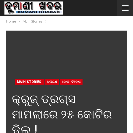
Home
Main Stories
MAIN STORIES
ଅପରାଧ
ଦେଶ- ବିଦେଶ
କ୍ରୁଜ୍ ଡ୍ରଗ୍ସ
ମାମଲାରେ ୨୫ କୋଟିର
ଡିଲ୍ !