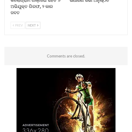
କିଲୋଗ୍ରାମ ଗଞ୍ଜେଇ ସହିତ ୬
ସାଧାରଣ ସଭା ଅନୁଷ୍ଠିତ
ଅଭିଯୁକ୍ତ ଗିରଫ, ୨ କାର
ଜବତ
PREV
NEXT
Comments are closed.