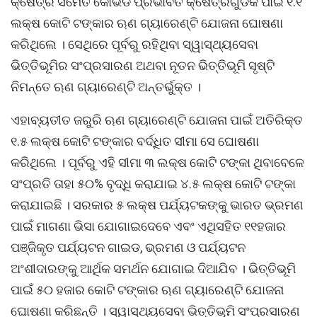
କ୍ଷେତ୍ର ସମେତ କୋଭିଡ ପ୍ରଭାବିତ କ୍ଷେତ୍ରଗୁଡିକ ପାଇଁ ୧.୧
ଲକ୍ଷ କୋଟି ଟଙ୍କାର ଋଣ ଗ୍ୟାରେଣ୍ଟି ଯୋଜନା ଘୋଷଣା
କରିଥିଲେ । ସେଥିରେ ପୂର୍ବରୁ ରହିଥିବା ସ୍ୱାସ୍ଥ୍ୟସେବା
ଭିତ୍ତିଭୂମିର ସଂପ୍ରସାରଣ ଅଥବା ନୂତନ ଭିତ୍ତିଭୂମି ସୃଷ୍ଟି
ନିମନ୍ତେ ଋଣ ଗ୍ୟାରେଣ୍ଟି ଅନ୍ତର୍ଭୁକ୍ତ ।
ଏହାବ୍ୟତୀତ ଜରୁରି ଋଣ ଗ୍ୟାରେଣ୍ଟି ଯୋଜନା ପାଇଁ ଅତିରିକ୍ତ
୧.୫ ଲକ୍ଷ କୋଟି ଟଙ୍କାର ବର୍ଦ୍ଧିତ ସୀମା ସେ ଘୋଷଣା
କରିଥିଲେ । ପୂର୍ବରୁ ଏହି ସୀମା ୩ ଲକ୍ଷ କୋଟି ଟଙ୍କା ଥିବାବେଳେ
ସଂପ୍ରତି ତାହା ୫୦% ବୃଦ୍ଧି କରାଯାଇ ୪.୫ ଲକ୍ଷ କୋଟି ଟଙ୍କା
କରାଯାଇଛି । ସରକାର ୫ ଲକ୍ଷ ପର୍ଯ୍ୟଟକଙ୍କୁ ଭାରତ ଭ୍ରମଣ
ପାଇଁ ମାଗଣା ଭିସା ଯୋଗାଇଦେବେ ଏବଂ ଏଥିସହିତ ୧୧ହଜାର
ପଞ୍ଜିକୃତ ପର୍ଯ୍ୟଟନ ଗାଇଡ, ଭ୍ରମଣ ଓ ପର୍ଯ୍ୟଟନ
ଅଂଶୀଦାରଙ୍କୁ ଆର୍ଥିକ ସମର୍ଥନ ଯୋଗାଇ ଦିଆଯିବ । ଭିତ୍ତିଭୂମି
ପାଇଁ ୫୦ ହଜାର କୋଟି ଟଙ୍କାର ଋଣ ଗ୍ୟାରେଣ୍ଟି ଯୋଜନା
ଘୋଷଣା କରିଛନ୍ତି । ସ୍ୱାସ୍ଥ୍ୟସେବା ଭିତ୍ତିଭୂମି ସଂପ୍ରସାରଣ