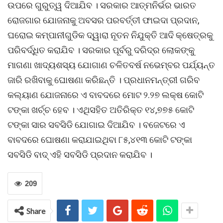
ଉପରେ ଗୁରୁତ୍ୱ ଦିଆଯିବ । ସରକାର ଆତ୍ମନିର୍ଭର ଭାରତ
ରୋଜଗାର ଯୋଜନାକୁ ଅବସର ପରବର୍ତ୍ତୀ ଫାଇଦା ପ୍ରଦାନ,
ଘରୋଇ କମ୍ପାନୀଗୁଡିକ ଦ୍ୱାରା ନୂତନ ନିଯୁକ୍ତି ଆଦି କ୍ଷେତ୍ରକୁ
ପରିବର୍ଦ୍ଧିତ କରାଯିବ । ସରକାର ପୂର୍ବରୁ ଦରିଦ୍ର ଲୋକଙ୍କୁ
ମାଗଣା ଖାଦ୍ୟଶସ୍ୟ ଯୋଗାଣ ଚଳିତବର୍ଷ ନଭେମ୍ବର ପର୍ଯ୍ୟନ୍ତ
ଜାରି ରଖିବାକୁ ଘୋଷଣା କରିଛନ୍ତି । ପ୍ରଧାନମନ୍ତ୍ରୀ ଗରିବ
କଲ୍ୟାଣ ଯୋଜନାରେ ଏ ବାବଦରେ ମୋଟ ୨.୨୭ ଲକ୍ଷ କୋଟି
ଟଙ୍କା ଖର୍ଚ୍ଚ ହେବ । ଏଥିସହିତ ଅତିରିକ୍ତ ୧୪,୭୭୫ କୋଟି
ଟଙ୍କା ସାର ସବସିଡି ଯୋଗାଇ ଦିଆଯିବ । ବଜେଟରେ ଏ
ବାବଦରେ ଘୋଷଣା କରାଯାଇଥିବା ୮୫,୪୧୩ କୋଟି ଟଙ୍କା
ସବସିଡି ବାଦ୍ ଏହି ସବସିଡି ପ୍ରଦାନ କରାଯିବ ।
209
Share