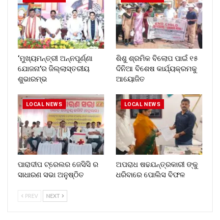
‘ମୁଖ୍ୟମନ୍ତ୍ରୀ ଅନ୍ନପୂର୍ଣ୍ଣା
ଶିଶୁ ଶ୍ରମିକ ବିଲୋପ ପାଇଁ ୧୫
ଯୋଜନା’ର ଜିଲ୍ଲାସ୍ତରୀୟ
ଦିନିଆ ବିଶେଷ କାର୍ଯ୍ୟକ୍ରମକୁ
ଶୁଭାରମ୍ଭ
ଆୟୋଜିତ
LOCAL NEWS
LOCAL NEWS
ପାରାଦୀପ ଟ୍ରେଲର ଜେସିସି ର
ଅପରାଧ ଷଢଯନ୍ତ୍ରକାରୀ ଙ୍କୁ
ସାଧାରଣ ସଭା ଅନୁଷ୍ଠିତ
ଧରିବାରେ ପୋଲିସ ବିଫଳ
PREV
NEXT