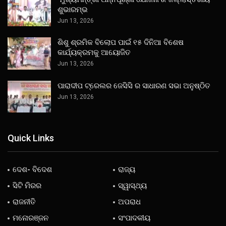
ଶୁଭାରମ୍ଭ
Jun 13, 2026
ଶିଶୁ ଶ୍ରମିକ ବିଲୋପ ପାଇଁ ୧୫ ଦିନିଆ ବିଶେଷ
କାର୍ଯ୍ୟକ୍ରମକୁ ଆୟୋଜିତ
Jun 13, 2026
ପାରାଦୀପ ଟ୍ରେଲର ଜେସିସି ର ସାଧାରଣ ସଭା ଅନୁଷ୍ଠିତ
Jun 13, 2026
Quick Links
ଦେଶ- ବିଦେଶ
ରାଜ୍ୟ
ସିଟି ମିରର
ସ୍ୱାସ୍ଥ୍ୟ
ରାଜନୀତି
ଅପରାଧ
ମନୋରଞ୍ଜନ
ସଂପାଦକୀୟ