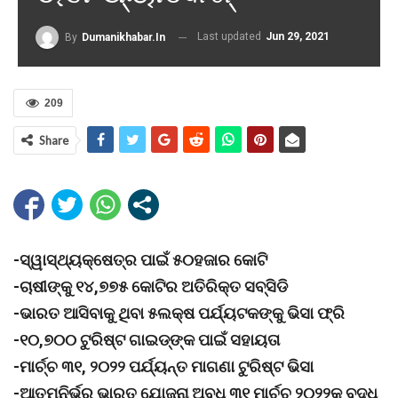
Last updated
Jun 29, 2021
By
Dumanikhabar.in
209
Share
-ସ୍ୱାସ୍ଥ୍ୟକ୍ଷେତ୍ର ପାଇଁ ୫୦ହଜାର କୋଟି
-ଚାଷୀଙ୍କୁ ୧୪,୭୭୫ କୋଟିର ଅତିରିକ୍ତ ସବ୍ସିଡି
-ଭାରତ ଆସିବାକୁ ଥିବା ୫ଲକ୍ଷ ପର୍ଯ୍ୟଟକଙ୍କୁ ଭିସା ଫ୍ରି
-୧୦,୭୦୦ ଟୁରିଷ୍ଟ ଗାଇଡ୍ଙ୍କ ପାଇଁ ସହାୟତା
-ମାର୍ଚ୍ଚ ୩୧, ୨୦୨୨ ପର୍ଯ୍ୟନ୍ତ ମାଗଣା ଟୁରିଷ୍ଟ ଭିସା
-ଆତ୍ମନିର୍ଭର ଭାରତ ଯୋଜନା ଅବଧି ୩୧ ମାର୍ଚ୍ଚ ୨୦୨୨କୁ ବୃଦ୍ଧି