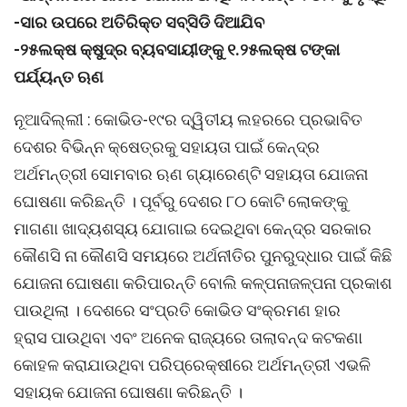
-ସାର ଉପରେ ଅତିରିକ୍ତ ସବ୍ସିଡି ଦିଆଯିବ
-୨୫ଲକ୍ଷ କ୍ଷୁଦ୍ର ବ୍ୟବସାୟୀଙ୍କୁ ୧.୨୫ଲକ୍ଷ ଟଙ୍କା
ପର୍ଯ୍ୟନ୍ତ ଋଣ
ନୂଆଦିଲ୍ଲୀ : କୋଭିଡ-୧୯ର ଦ୍ୱିତୀୟ ଲହରରେ ପ୍ରଭାବିତ
ଦେଶର ବିଭିନ୍ନ କ୍ଷେତ୍ରକୁ ସହାୟତା ପାଇଁ କେନ୍ଦ୍ର
ଅର୍ଥମନ୍ତ୍ରୀ ସୋମବାର ଋଣ ଗ୍ୟାରେଣ୍ଟି ସହାୟତା ଯୋଜନା
ଘୋଷଣା କରିଛନ୍ତି । ପୂର୍ବରୁ ଦେଶର ୮୦ କୋଟି ଲୋକଙ୍କୁ
ମାଗଣା ଖାଦ୍ୟଶସ୍ୟ ଯୋଗାଇ ଦେଇଥିବା କେନ୍ଦ୍ର ସରକାର
କୌଣସି ନା କୌଣସି ସମୟରେ ଅର୍ଥନୀତିର ପୁନରୁଦ୍ଧାର ପାଇଁ କିଛି
ଯୋଜନା ଘୋଷଣା କରିପାରନ୍ତି ବୋଲି କଳ୍ପନାଜଳ୍ପନା ପ୍ରକାଶ
ପାଉଥିଲା । ଦେଶରେ ସଂପ୍ରତି କୋଭିଡ ସଂକ୍ରମଣ ହାର
ହ୍ରାସ ପାଉଥିବା ଏବଂ ଅନେକ ରାଜ୍ୟରେ ତାଲାବନ୍ଦ କଟକଣା
କୋହଳ କରାଯାଉଥିବା ପରିପ୍ରେକ୍ଷୀରେ ଅର୍ଥମନ୍ତ୍ରୀ ଏଭଳି
ସହାୟକ ଯୋଜନା ଘୋଷଣା କରିଛନ୍ତି ।