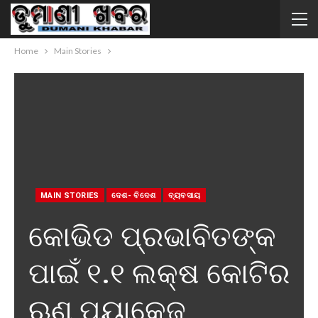
Home
Main Stories
MAIN STORIES
ଦେଶ- ବିଦେଶ
ବ୍ୟବସାୟ
କୋଭିଡ ପ୍ରଭାବିତଙ୍କ
ପାଇଁ ୧.୧ ଲକ୍ଷ କୋଟିର
ଋଣ ପ୍ୟାକେଜ୍