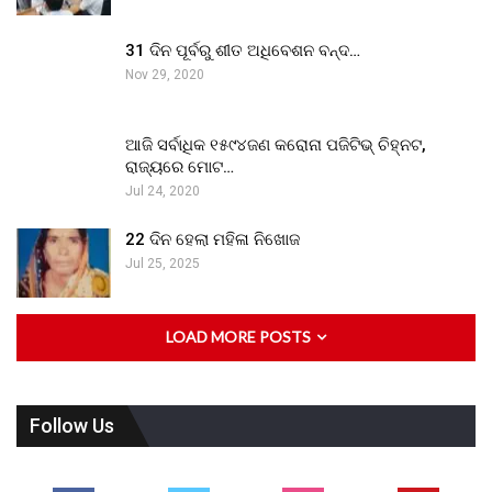
31 ଦିନ ପୂର୍ବରୁ ଶୀତ ଅଧିବେଶନ ବନ୍ଦ…
Nov 29, 2020
ଆଜି ସର୍ବାଧିକ ୧୫୯୪ଜଣ କରୋନା ପଜିଟିଭ୍ ଚିହ୍ନଟ,
ରାଜ୍ୟରେ ମୋଟ…
Jul 24, 2020
22 ଦିନ ହେଲା ମହିଳା ନିଖୋଜ
Jul 25, 2025
LOAD MORE POSTS
Follow Us