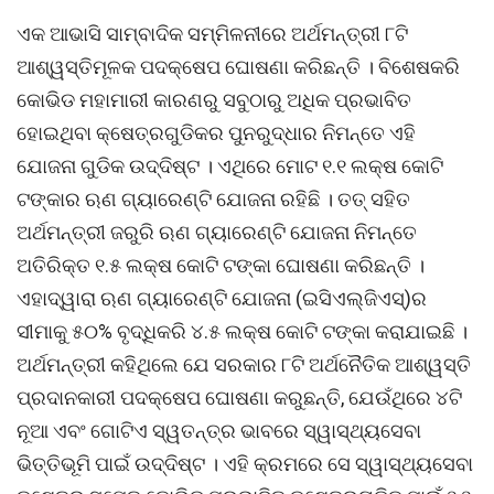
ଏକ ଆଭାସି ସାମ୍ବାଦିକ ସମ୍ମିଳନୀରେ ଅର୍ଥମନ୍ତ୍ରୀ ୮ଟି
ଆଶ୍ୱସ୍ତିମୂଳକ ପଦକ୍ଷେପ ଘୋଷଣା କରିଛନ୍ତି । ବିଶେଷକରି
କୋଭିଡ ମହାମାରୀ କାରଣରୁ ସବୁଠାରୁ ଅଧିକ ପ୍ରଭାବିତ
ହୋଇଥିବା କ୍ଷେତ୍ରଗୁଡିକର ପୁନରୁଦ୍ଧାର ନିମନ୍ତେ ଏହି
ଯୋଜନା ଗୁଡିକ ଉଦ୍ଦିଷ୍ଟ । ଏଥିରେ ମୋଟ ୧.୧ ଲକ୍ଷ କୋଟି
ଟଙ୍କାର ଋଣ ଗ୍ୟାରେଣ୍ଟି ଯୋଜନା ରହିଛି । ତତ୍ ସହିତ
ଅର୍ଥମନ୍ତ୍ରୀ ଜରୁରି ଋଣ ଗ୍ୟାରେଣ୍ଟି ଯୋଜନା ନିମନ୍ତେ
ଅତିରିକ୍ତ ୧.୫ ଲକ୍ଷ କୋଟି ଟଙ୍କା ଘୋଷଣା କରିଛନ୍ତି ।
ଏହାଦ୍ୱାରା ଋଣ ଗ୍ୟାରେଣ୍ଟି ଯୋଜନା (ଇସିଏଲ୍ଜିଏସ୍)ର
ସୀମାକୁ ୫୦% ବୃଦ୍ଧିକରି ୪.୫ ଲକ୍ଷ କୋଟି ଟଙ୍କା କରାଯାଇଛି ।
ଅର୍ଥମନ୍ତ୍ରୀ କହିଥିଲେ ଯେ ସରକାର ୮ଟି ଅର୍ଥନୈତିକ ଆଶ୍ୱସ୍ତି
ପ୍ରଦାନକାରୀ ପଦକ୍ଷେପ ଘୋଷଣା କରୁଛନ୍ତି, ଯେଉଁଥିରେ ୪ଟି
ନୂଆ ଏବଂ ଗୋଟିଏ ସ୍ୱତନ୍ତ୍ର ଭାବରେ ସ୍ୱାସ୍ଥ୍ୟସେବା
ଭିତ୍ତିଭୂମି ପାଇଁ ଉଦ୍ଦିଷ୍ଟ । ଏହି କ୍ରମରେ ସେ ସ୍ୱାସ୍ଥ୍ୟସେବା