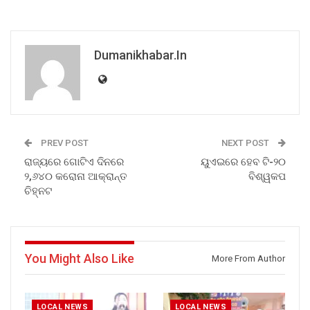
Dumanikhabar.in
PREV POST
NEXT POST
ରାଜ୍ୟରେ ଗୋଟିଏ ଦିନରେ
ୟୁଏଇରେ ହେବ ଟି-୨୦
୨,୬୪୦ କରୋନା ଆକ୍ରାନ୍ତ
ବିଶ୍ୱକପ
ଚିହ୍ନଟ
You Might Also Like
More From Author
LOCAL NEWS
LOCAL NEWS