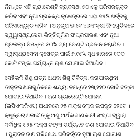
ନିମନ୍ତେ ଏହି ଗ୍ୟାରେଣ୍ଟି ବ୍ୟବସ୍ଥା ୫୦%କୁ ପରିସରଭୁକ୍ତ
କରିବ ଏବଂ ନୂଆ ପ୍ରକଳ୍ପ କ୍ଷେତ୍ରରେ ଏହା ୭୫% ଖର୍ଚ୍ଚକୁ
ପରିସରଭୁକ୍ତ କରିବ । ଅନୁରୂପ ଭାବେ ଆକାଂକ୍ଷୀ ଜିଲାଗୁଡିକରେ
ସ୍ୱ୍ୱାସ୍ଥ୍ୟସେବା ଭିତ୍ତିଭୂମିର ସଂପ୍ରସାରଣ ଏବଂ ନୂଆ
ପ୍ରକଳ୍ପ ନିମନ୍ତେ ୫୦% ଗ୍ୟାରେଣ୍ଟି ପ୍ରଦାନ କରାଯିବ ।
ସ୍ୱାସ୍ଥ୍ୟସେବା କ୍ଷେତ୍ର ପାଇଁ ୭.୯୫% ସୁଧ ହାରରେ ୧୦୦
କୋଟି ଟଙ୍କା ପର୍ଯ୍ୟନ୍ତ ଋଣ ଯୋଗାଇ ଦିଆଯିବ ।
ସେହିଭଳି ଶିଶୁ ଯତ୍ନ ଅଥବା ଶିଶୁ ଚିକିତ୍ସା କରାଯାଉଥିବା
ଡାକ୍ତରଖାନାଗୁଡିକରେ ଶଯ୍ୟା ନମନ୍ତେ ୨୩,୨୨୦ କୋଟି ଟଙ୍କା
ଯୋଗାଇ ଦିଆଯିବ । ଋଣ ଗ୍ୟାରେଣ୍ଟି ଯୋଜନା
(ଇସିଏଲଜିଏସ) ଅଧୀନରେ ୨୫ ଲକ୍ଷ ଲୋକ ଉପକୃତ ହେବେ ।
କ୍ଷୁଦ୍ରଋଣକାରୀଙ୍କୁ ଅଣୁ ଅର୍ଥଲଗାଣକାରୀ ସଂସ୍ଥା ଦ୍ୱାରା
ସର୍ବାଧିକ ୧.୨୫ ଲକ୍ଷ ଟଙ୍କା ପର୍ଯ୍ୟନ୍ତ ଋଣ ଯୋଗାଇ ଦିଆଯିବ
। ପୁରାତନ ଋଣ ପରିଶୋଧ ପରିବର୍ତ୍ତେ ନୂଆ ଋଣ ଯୋଗାଣ