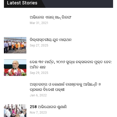
Latest Stories
ଅଭିନେତା ଏଜାଜ୍ ଖାନ୍ ଗିରଫ
Mar 31, 2021
ଜିଲ୍ଲାସ୍ତରୀୟ ଯୁବ ମାରାଥନ
Sep 27, 2025
ଦେଶ ୩୧ ମାର୍ଚ୍ଚ, ୨୦୨୬ ସୁଦ୍ଧା ନକ୍ସଲବାଦ ମୁକ୍ତ ହେବ:
ଅମିତ ଶାହ
Sep 29, 2025
ଅସ୍ତରଙ୍ଗ ଓ କୋଣାର୍କ ବନାଞ୍ଚଳକୁ ଆସିଛନ୍ତି ୭
ପ୍ରକାର ବିଦେଶୀ ପକ୍ଷୀ
Jan 6, 2022
258 ଅଭିଯୋଗର ଶୁଣାଣି
Nov 7, 2023