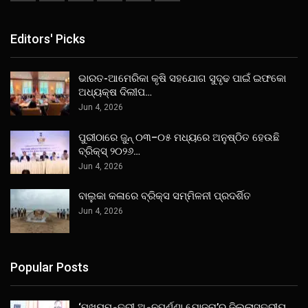
Editors' Picks
ଭାରତ-ଆମେରିକା କୃଷି ସହଯୋଗ ସୁଦୃଢ ପାଇଁ ଇଫକୋ
ଅଧ୍ୟକ୍ଷ ଦିଲୀପ…
Jun 4, 2026
ପୁରୀଠାରେ ଜୁନ୍ ୦୩–୦୫ ମଧ୍ୟରେ ଅନୁଷ୍ଠିତ ହେଉଛି
ବ୍ରିକ୍ସ୍ ୨୦୨୬…
Jun 4, 2026
ବାଲୁକା କଳାରେ ବ୍ରିକ୍ସ ସମ୍ମିଳନୀ ପ୍ରଦର୍ଶିତ
Jun 4, 2026
Popular Posts
‘ମୁଖ୍ୟମନ୍ତ୍ରୀ ଅନ୍ନପୂର୍ଣ୍ଣା ଯୋଜନା’ର ଜିଲ୍ଲାସ୍ତରୀୟ